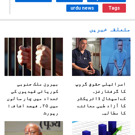
urdu news
Tags
متعلقہ خبریں
اسرائیلی حقوق گروپ
بیرون ملک جنوبی
کا گرفتارغزہ
کوریائی قیدیوں کی
کےاسپتال ڈائریکٹر
تعداد میں چار سالوں
کا آزاد طبی معائنے
میں ۲۵؍ فیصد اضافہ:
کا مطالبہ
رپورٹ