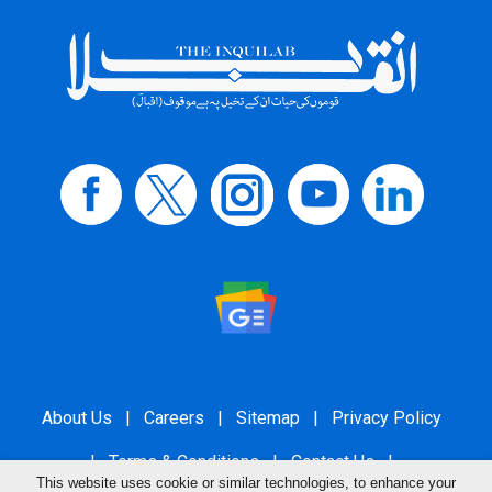
About Us
|
Careers
|
Sitemap
|
Privacy Policy
|
Terms & Conditions
|
Contact Us
|
This website uses cookie or similar technologies, to enhance your