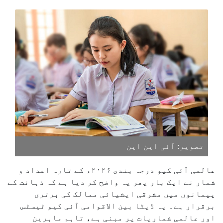
تصویر: آئی این این
عالمی آئی کیو درجہ بندی ۲۰۲۶ء کے تازہ اعداد و
شمار نے ایک بار پھر یہ واضح کر دیا ہے کہ ذہانت کے
پیمانوں میں مشرقی ایشیائی ممالک کی برتری
برقرار ہے۔ یہ ڈیٹا بین الاقوامی آئی کیو ٹیسٹس
اور عالمی شماریات پر مبنی ہے، تاہم ماہرین