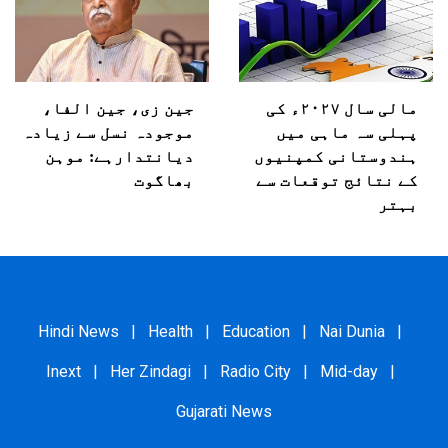
مالی سال ۲۰۲۷ء کی
جین زی، جین الفا،
پہلی سہ ماہی میں
موجودہ نسل سے زیادہ
ہندوستانی کمپنیوں
دیانتدارہے: موہن
کے نتائج توقعات سے
بھاگوت
بہتر
Hindi News
|
Health
|
Education
|
Nai Dunia
|
Inext
|
Her Zindagi
|
Radio City
|
Mid-day
|
Gujarati News