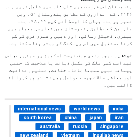
ہندوستان اس فہرست میں ٹاپ ۱۰؍ میں شامل نہیں ہے۔
۲۰۲۶ء کے اندازوں کے مطابق ہندوستان ۵۰؍ ویں
نمبر پر ہے۔ یہاں کا اوسط آئی کیو ۴۴ء۹۸؍ ہے۔
ماہرین کے مطابق ہندوستان میں تعلیمی معیار میں
بہتری، ڈجیٹل رسائی، اور دیہی و شہری فرق کو کم
کرنا مستقبل میں اس رینکنگ کو بہتر بنا سکتا ہے۔
نوٹ:
یہ درجہ بندی صرف ٹیسٹ اسکورز پر مبنی ہے، اس
لیے اسے کسی ملک کی مکمل ذہانت یا صلاحیت کا حتمی
پیمانہ نہیں سمجھا جاتا۔ ثقافت، تعلیم، غذائیت
اور معاشی حالات جیسے عوامل بھی نتائج پر گہرا اثر
ڈالتے ہیں۔
international news
world news
india
south korea
china
japan
iran
australia
russia
singapore
new zealand
vietnam
inquilab news