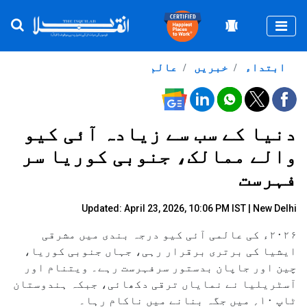
Togg
ابتداء
خبریں
عالم
دنیا کے سب سے زیادہ آئی کیو
والے ممالک، جنوبی کوریا سر
فہرست
Updated: April 23, 2026, 10:06 PM IST | New Delhi
۲۰۲۶ء کی عالمی آئی کیو درجہ بندی میں مشرقی
ایشیا کی برتری برقرار رہی، جہاں جنوبی کوریا،
چین اور جاپان بدستور سرفہرست رہے۔ ویتنام اور
آسٹریلیا نے نمایاں ترقی دکھائی، جبکہ ہندوستان
ٹاپ ۱۰؍ میں جگہ بنانے میں ناکام رہا۔