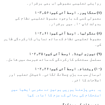
روایتی تعلیمی مضبوطی اب بھی برقرار۔
(۷) سنگاپور۔ اوسط آئی کیو: ۵۶ء۱۰۳
معمولی کمی کے باوجود مضبوط تعلیمی نظام کی
بدولت ٹاپ ۱۰؍ میں برقرار۔
(۸) منگولیا۔ اوسط آئی کیو: ۶۱ء۱۰۲
مضبوط تعلیمی نظام کے ساتھ نمایاں کارکردگی ظاہر
کی۔
(۹) نیوزی لینڈ۔ اوسط آئی کیو: ۳۵ء۱۰۲
مسلسل مستحکم کارکردگی کے ساتھ فہرست میں شامل۔
(۱۰) ویتنام۔ اوسط آئی کیو: ۲۶ء۱۰۲
اس سال سب سے بڑی چھلانگ لگائی۔ ڈجیٹل تعلیم اور
اصلاحات کا اثر۔
یہ بھی پڑھئے: یورپی یونین نے مغربی ایشیا میں
استحکام کی بحالی کے عزم کا اعادہ کیا
ہندوستان کی رینکنگ