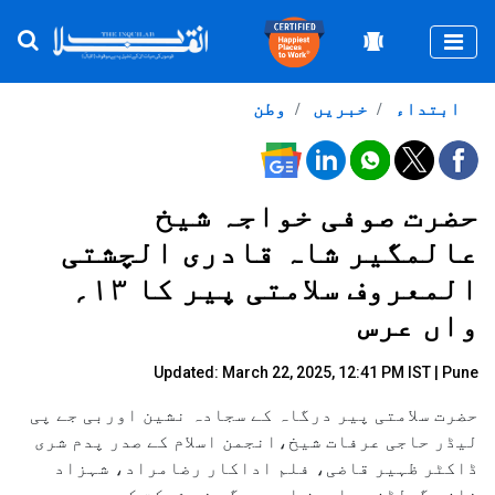
Togg
ابتداء
خبریں
وطن
حضرت صوفی خواجہ شیخ
عالمگیر شاہ قادری الچشتی
المعروف سلامتی پیر کا ۱۳؍
واں عرس
Updated: March 22, 2025, 12:41 PM IST | Pune
حضرت سلامتی پیر درگاہ کے سجادہ نشین اوربی جے پی
لیڈر حاجی عرفات شیخ،انجمن اسلام کے صدر پدم شری
ڈاکٹر ظہیر قاضی، فلم اداکار رضامراد، شہزاد
خان، گولڈن برادرز اور دیگر نے شرکت کی۔