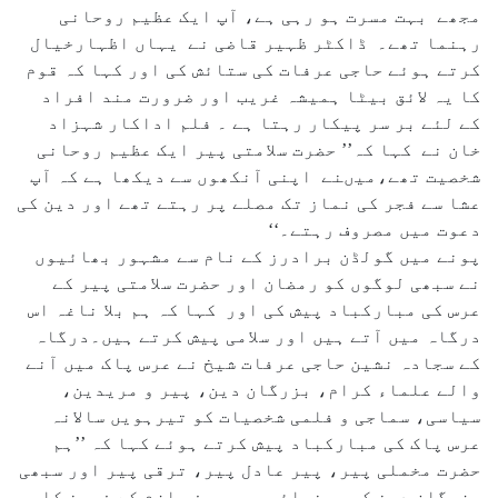
مجھے بہت مسرت ہو رہی ہے، آپ ایک عظیم روحانی
رہنما تھے۔ ڈاکٹر ظہیر قاضی نے یہاں اظہارخیال
کرتے ہوئے حاجی عرفات کی ستائش کی اور کہا کہ قوم
کا یہ لائق بیٹا ہمیشہ غریب اور ضرورت مند افراد
کے لئے بر سر پیکار رہتا ہے ۔ فلم اداکار شہزاد
خان نے کہا کہ’’ حضرت سلامتی پیر ایک عظیم روحانی
شخصیت تھے،میںنے اپنی آنکھوں سے دیکھا ہے کہ آپ
عشا سے فجر کی نماز تک مصلے پر رہتے تھے اور دین کی
دعوت میں مصروف رہتے۔‘‘
پونے میں گولڈن برادرز کے نام سے مشہور بھائیوں
نے سبھی لوگوں کو رمضان اور حضرت سلامتی پیر کے
عرس کی مبارکباد پیش کی اور کہا کہ ہم بلا ناغہ اس
درگاہ میں آتے ہیں اور سلامی پیش کرتے ہیں۔درگاہ
کے سجادہ نشین حاجی عرفات شیخ نے عرس پاک میں آنے
والے علماء کرام، بزرگان دین، پیر و مریدین،
سیاسی، سماجی و فلمی شخصیات کو تیرہویں سالانہ
عرس پاک کی مبارکباد پیش کرتے ہوئے کہا کہ ’’ہم
حضرت مخملی پیر، پیر عادل پیر، ترقی پیر اور سبھی
بزرگان دین کی رہنمائی میں صوفی ازم کے فروغ کا