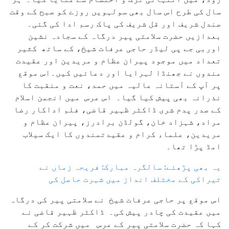
سال کی طرح اس سال بھی سولہویں روزے کو صبح کے وقت
صندل شریف اور قل شریف کی پاک رسم ادا کی گئی۔
بعدازیں حضرت سلامتی پیر درگاہ کے سجادہ نشین
اوربی جے پی لیڈر حاجی عرفات شیخ، کے ساتھ کثیر
تعداد میں موجود پیران عظام و مریدین اور عقیدت
مندوں نے جھنڈا لہرایا اور دعائیں کیں۔اس موقع
پر آپ کے آستانہ عالیہ میں حمد، نعت و منقبت کا
نذرانہ بھی پیش کیا گیا۔ اس عرس میں انجمن اسلام
کے صدر پدم شری ڈاکٹر ظہیر قاضی، فلم اداکار رضا
مراد، شہزاد خان، گولڈن برادرز، پیران عظام و
مریدین، علماء کرام و عقیدتمندوں کا ایک سیلاب
امڈ پڑا تھا۔
یہ بھی پڑھئے: سالگرہ مبارک: فریحہ زماں نے
تیراکی کے مختلف انداز میں شہرت حاصل کی
اس موقع پر حاجی عرفات شیخ نے سلامتی پیر کی درگاہ
میں عقیدت کی چادر پیش کی۔ ڈاکٹر ظہیر قاضی نے
کہا کہ حضرت سلامتی پیر کے عرس میں شرکت کر کے