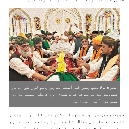
حضرت سلامتی پیر کے آستانے پر پھولوں کی چادر
پیش کرتے ہوئے عرفات شیخ اور دیگر مہمانان۔
تصویر: آئی این این
حضرت صوفی خواجہ شیخ عالمگیر شاہ قادری الچشتی
المعروف سلامتی پیرؒ کا تیرہواں سالانہ عرس دیہو
روڈ، میں انتہائی تزک و احتشام سے منایا گیا۔ ہر