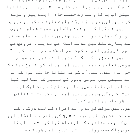
کام کر رہے ہیں پہلے یہ کام خانقاہوں سے ہوتا تھا
لیکن اب یہ کام ہمارے جیسے خادم اپنے پیر و مرشد
کی سربراہی میں بڑے بڑے پلیٹ فارم سے کر رہے ہیں.
انہوں نے کہا کہ ہم غوث پاک اور حضرت خواجہ غریب
نواز کے چاہنے والے ہیں جنہوں نے اپنے اخلاق حسنہ
سے ہمارے ملک میں مذہب اسلام کی بے پناہ ترویج کی
اور کروڑوں افراد کودامن اسلام سے وابستہ کیا۔‘‘
انہوں نے مزید کہا کہ’’ وزیر اعظم نریندر مودی
صوفی تعلیم کے مداح ہیں اور وہ اس کو فروغ دینے کے
خواہاں ہیں۔ میں آپ کو یہ بتانا چاہتا ہوں کہ ہم
نے ممبئی میں صوفی بھون کی تعمیر کا مطالبہ کیا
ہے اور اس سلسلے میں ماہ رمضان کے بعد ایک اہم
میٹنگ ہوگی جس میں ہمیں امید ہے کہ مثبت نتائج
منظر عام پر آئیں گے۔‘‘
عرس میں شرکت کرنے والے افراد کے لئے درگاہ کے
سجادہ نشین حاجی عرفات شیخ کی جانب سے افطار اور
اس کے بعد عشائیے کا اہتمام کیا گیا تھا۔ آپ کا
عرس پاک حسب روایت انتہائی پر امن طریقے سے