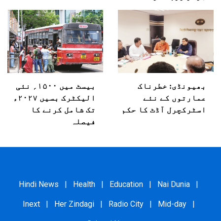
بھیونڈی: خطرناک
بیسٹ میں ۱۵۰۰؍ نئی
عمارتوں کے نئے
الیکٹرک بسیں ۲۰۲۷ء
اسٹرکچرل آڈٹ کا حکم
تک شامل کرنے کا
فیصلہ
Hindi News
|
Health
|
Education
|
Nai Dunia
|
Inext
|
Her Zindagi
|
Radio City
|
Mid-day
|