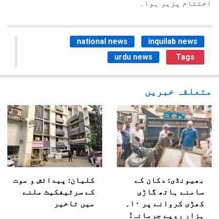
اختتام پزیر ہوا۔
national news
inquilab news
urdu news
Tags
متعلقہ خبریں
بھیونڈی: دکان کے
کلیان: پیدائش و موت
سامنے ہاتھ گاڑی
کے سرٹیفکیٹ ملنے
کھڑی کروانے پر ۱۰؍
میں تاخیر
ہزار روپے جرمانہ!