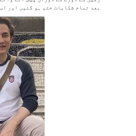
بعد تمام شکایات ختم ہو گئیں اور اب 