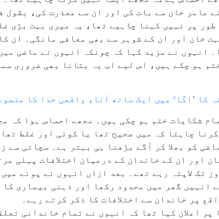
ے عامر خان سے بات کی اور ان سے معذرت کی، بقول فی
طور پر نہیں کہنا چاہیے تھا، یہ میری بہت بڑی غل
ت خان اور ان کے شوہر سے بھی معافی مانگی۔ ان کا
۔ انہوں نے مزید کہا کہ چونکہ انہوں نے ماضی میں 
تم ہو چکے ہیں، اس لیے اب یہ بتانا بھی ضروری سم
 کا ’اکّا‘ میں ایک ساتھ آنا، واقعی خدا کا منصوب
مام شکایات ختم ہو چکی ہیں۔ مجھے احساس ہوا کہ مج
رنا چاہتا کہ میں صحیح تھا یا کوئی اور غلط تھا،
اضی کو بھلا کر آگے بڑھنا ہی بہتر ہے۔ سچائی سے ز
روز تک لاپتہ رہے تھے۔ بعد ازاں انہوں نے پونے میں
ے انہیں گھر میں محدود رکھا اور ذہنی بیماری کا 
قع پر خاندان سے اختلافات کا ذکر کرتے رہے۔
 میڈیا پر اعلان کیا تھا کہ انہوں نے تمام خاندانی تع