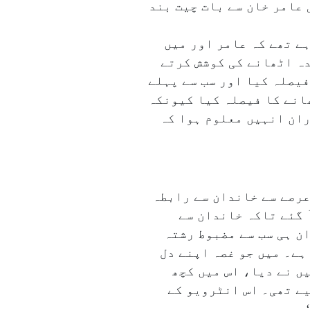
 عامر خان سے بات چیت بند
ہے تھے کہ عامر اور میں
دہ اٹھانے کی کوشش کرتے
فیصلہ کیا اور سب سے پہلے
ھانے کا فیصلہ کیا کیونکہ
ران انہیں معلوم ہوا کہ
عرصے سے خاندان سے رابطہ
ٓ گئے تاکہ خاندان سے
ان ہی سب سے مضبوط رشتہ
ہے۔ میں جو غصہ اپنے دل
ں نے دیا، اس میں کچھ
یے تھی۔ اس انٹرویو کے