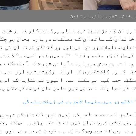
 خان۔ تصویر: آئی این این
اور ان کے بڑے بھائی، بالی ووڈ اداکار عامر خان 
 خاندان کے ساتھ ان کے تعلقات دوبارہ بحال ہو چکے
علق معاملات پر عوامی طور پر گفتگو کرنا ان کی غ
اپنے اہل خانہ سے معافی مانگ لی ہے۔ فیصل خان، جنہوں نے
وہ اتر پردیش میں اپنے آبائی شہر شاہ آباد گئے ت
ھا کہ وہ کاشتکاری کا ارادہ رکھتے تھے اور اسی س
کنہ حصہ کیا ہو سکتا ہے۔ انہوں نے بتایا کہ اس د
 کیا جا چکا ہے، جن میں عامر خان کی ملکیت کی زم
 لوگوں نے مجھے عامر کی زمین اور خاندان کی دوسری
 بھی دکھائی، جہاں میں نے فاتحہ پڑھی۔ اس کے بعد
ہے۔ میں نے محسوس کیا کہ یہ درست نہیں ہے، اور اب