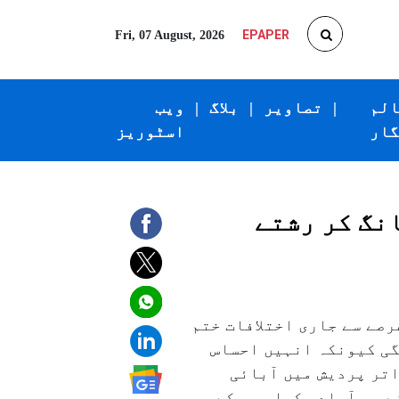
EPAPER
Fri, 07 August, 2026
الم
|
تصاویر
|
بلاگ
|
ویب
گار
اسٹوریز
انگ کر رشتے
رصے سے جاری اختلافات ختم
گی کیونکہ انہیں احساس
اتر پردیش میں آبائی
 پر آمادہ کیا، جس کے