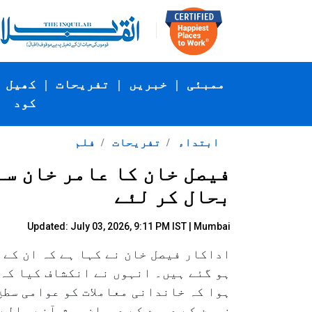
ممبئی
|
خبریں
|
تفریحات
|
کھیل
کود
ابتداء
تفریحات
فلم
فیصل خان کا عامر خان سے
بحال کر لئے
Updated: July 03, 2026, 9:11 PM IST | Mumbai
اداکار فیصل خان نے کہا ہے کہ ان کے 
ہو گئے ہیں۔ انہوں نے انکشاف کیا کہ
ہوا کہ خاندانی معاملات کو عوامی سطح
زمین کے دورے کے دوران پیش آنے والے