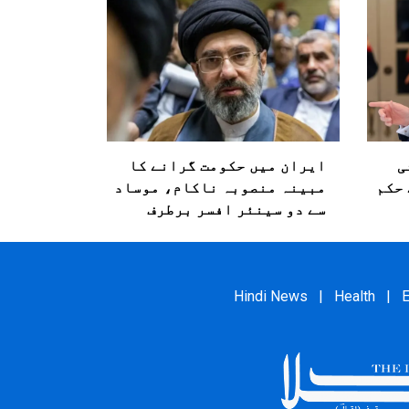
ی
ایران میں حکومت گرانے کا
 حکم
مبینہ منصوبہ ناکام، موساد
سے دو سینئر افسر برطرف
Hindi News
|
Health
|
E