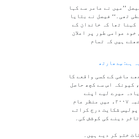
صل ’’میں نے عامر سے کہا
طی تھی۔‘‘ فیصل نے بتایا
 کہنا تھا کہ خاندان کے
خود عوامی طور پر اعلان
جھتے ہیں کہ تمام
ہ ہے: سِدھارتھ
ھے ماضی کے کسی واقعے کا
 کیونکہ اس سے کچھ حاصل
یادہ میرے لیے اپنے
خاندان کے ساتھ امن اہم ہے۔‘‘ فیصل خان اور ان کے خاندان کے درمیان اختلافات پہلی مرتبہ ۲۰۰۷ء میں منظر عام
 پولیس شکایت درج کراتے
تاثر دینے کی کوشش کی۔
لقات ختم کر دیے ہیں۔