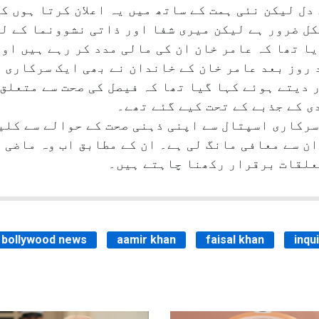
 دل لیکن نئی ہمت کے ساتھ میں یہ اعلان کرتا ہوں ک
ل ضرور ہے لیکن میری شفا اور ذاتی نشوونما کے لی
ا تھا کہ عامر خان ان کی مالی مدد کر رہے ہیں او
 روز بعد عامر خان کے خاندان نے بھی ایک سرکاری 
ر دیتے ہوئے کہا گیا تھا کہ فیصل کی صحت سے متعلق
ی کے جذبے کے تحت کیے گئے تھے۔
سرکاری اسپتال سے اپنی ذہنی صحت کے حوالے سے کلی
ن سے معافی مانگ لی ہے۔ ان کے مطابق اب وہ ماضی ک
علقات برقرار رکھنا چاہتے ہیں۔
bollywood news
aamir khan
faisal khan
inqu