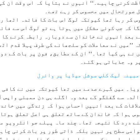
ظت کرنی چاہیے۔‘‘ انہوں نے بتایا کہ اس وقت ان کی
ل صورتحال میں محسوس کر رہے تھے۔
وس کر رہا تھا کیونکہ لوگ اس بات کا فائدہ اٹھا ر
ا کہ جب کوئی مشکل میں ہوتا ہے تو لوگ اس سے فائ
ے بعد انہوں نے خاندان سے دوبارہ رابطہ کرنے کا 
ہ ’’میں نے معاملات کو سلجھانے کی طرف پہلا قدم اٹ
 نے ہی کیا تھا۔‘‘ ان کے مطابق، فون پر بات کے دو
ر وہ جذباتی ہو گئے۔
ا مبینہ لیک کلپ سوشل میڈیا پر وائرل
رویا۔ میں گہرے صدمے میں تھا کیونکہ میں نے کافی 
الدہ سے گفتگو کے بعد وہ اگلے ہی دن ممبئی واپس ا
ملاقات کے بعد انہیں احساس ہوا کہ زندگی میں خاند
وس ہوا کہ خاندان کے ساتھ تعلق ہی اصل تعلق ہوتا 
ے درد کا نتیجہ تھا۔ چند ماہ پہلے جو انٹرویو می
وامی سطح پر نہیں بلکہ ذاتی طور پر بات کرنی چاہ
ے احساس ہے کہ مجھے ایسا نہیں کرنا چاہیے تھا۔‘‘