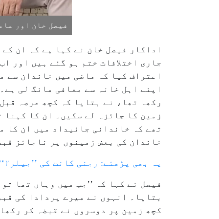
فیصل خان اور عامر
اداکار فیصل خان نے کہا ہے کہ ان کے 
جاری اختلافات ختم ہو گئے ہیں اور اب
اعتراف کیا کہ ماضی میں خاندان سے مت
رکھا تھا، نے بتایا کہ کچھ عرصہ قبل 
زمین کا جائزہ لے سکیں۔ ان کا کہنا ت
تھے کہ خاندانی جائیداد میں ان کا مم
خاندان کی بعض زمینوں پر ناجائز قبضہ
یہ بھی پڑھئے: رجنی کانت کی ’’جیلر۲‘‘ اکتوبر میں سنیما گھروں کی زینت بنے گی
فیصل نے کہا کہ ’’جب میں وہاں تھا تو
بتایا۔ انہوں نے میرے پردادا کی قبر
کچھ زمین پر دوسروں نے قبضہ کر رکھا 