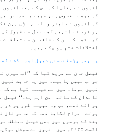
انہوں نے بتایا کہ اس کے بعد انہوں ن
کہ مجھے افسوس ہے، مجھے یہ سب عوامی 
کہ انہوں نے اپنی والدہ، بڑی بہن نکہ
ہر فرد نے انہیں کھلے دل سے قبول کیا
کیا تھا کہ ان کے خاندان سے تعلقات خ
اختلافات ختم ہو چکے ہیں۔
یہ بھی پڑھئے: سنی دیول اور اکشے کھنہ
فیصل خان نے مزید کہا کہ ’’اب میری ت
جواب نہیں چاہیے۔ میں یہ ثابت نہیں ک
نہیں ہوتا۔ میں نے فیصلہ کیا ہے کہ م
پر آئے تھے، جب وہ مبینہ طور پر دو 
ہوئے الزام لگایا تھا کہ عامر خان ن
بعد کے برسوں میں بھی فیصل مختلف موا
اگست ۲۰۲۵ء میں انہوں نے سوشل