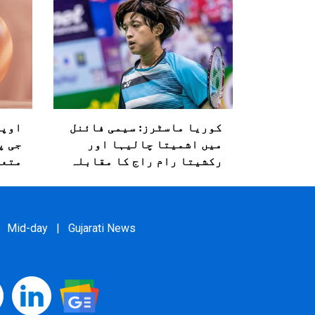
کوریا ماسٹرز: سیمی فائنل
میں اشمیتا چالیہا اور
جی پ
رکشیتا رام راج کا مقابلہ
متعا
Mid-day
|
Gujarati News