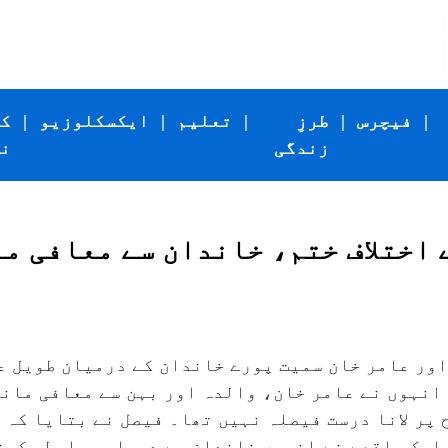
|
فیچرس
|
طرزِ
|
تعلیم
|
ایکسکلوزیو
|
ک
زندگی
ن
 اختلاف ختم، خاندان سے معافی م
اور عامر خان سمیت پورے خاندان کے درمیان طویل ع
 انہوں نے عامر خان، والدہ اور بہن سے معافی مان
 پر لانا درست فیصلہ نہیں تھا۔ فیصل نے بتایا کہ 
 ایک واقعے نے انہیں خاندان سے دوبارہ رابطہ کرنے