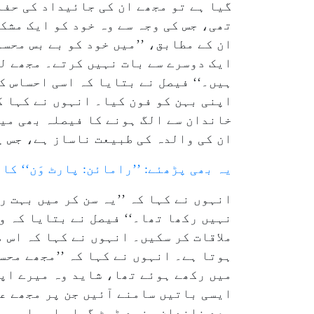
گیا ہے تو مجھے ان کی جائیداد کی حفا
تھی، جس کی وجہ سے وہ خود کو ایک مشک
ان کے مطابق، ’’میں خود کو بے بس محس
ایک دوسرے سے بات نہیں کرتے۔ مجھے لگ
ہیں۔‘‘ فیصل نے بتایا کہ اسی احساس ک
اپنی بہن کو فون کیا۔ انہوں نے کہا ک
خاندان سے الگ ہونے کا فیصلہ بھی میں
ان کی والدہ کی طبیعت ناساز ہے، جس پ
یہ بھی پڑھئے: ’’رامائن: پارٹ وَن‘‘ ک
انہوں نے کہا کہ ’’یہ سن کر میں بہت 
نہیں رکھا تھا۔‘‘ فیصل نے بتایا کہ و
ملاقات کر سکیں۔ انہوں نے کہا کہ اس 
ہوتا ہے۔ انہوں نے کہا کہ ’’مجھے محس
میں رکھے ہوئے تھا، شاید وہ میرے اپن
ایسی باتیں سامنے آئیں جن پر مجھے ع
بعد خاندان مزید ٹوٹ گیا، اور اب مجھ