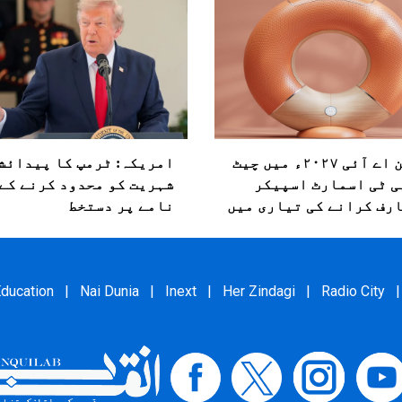
اوپن اے آئی ۲۰۲۷ء میں چیٹ
امریکہ: ٹرمپ کا پیدائش
ی ٹی اسمارٹ اسپیکر
شہریت کو محدود کرنے کے
رف کرانے کی تیاری میں
نامے پر دستخط
ducation
|
Nai Dunia
|
Inext
|
Her Zindagi
|
Radio City
|