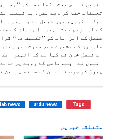
انہوں نے اس وقت لکھا تھا کہ ’’بھاری
تعلقات ختم کر دیے ہیں۔ یہ فیصلہ مشک
ایک انٹرویو میں فیصل نے یہ بھی بتای
کے لیے رقم دیتے ہیں۔ اس بیان کے چند
فیصل کے الزامات کو ’’تکلیف دہ‘‘ قرا
ماہرین کے مشورے سے، محبت اور ہمدرد
اب فیصل خان نے کہا ہے کہ انہیں ایک 
انہوں نے اپنے ماضی کے رویے پر خاندا
چھوڑ کر صرف خاندان کے ساتھ پرامن ت
ilab news
urdu news
Tags
متعلقہ خبریں