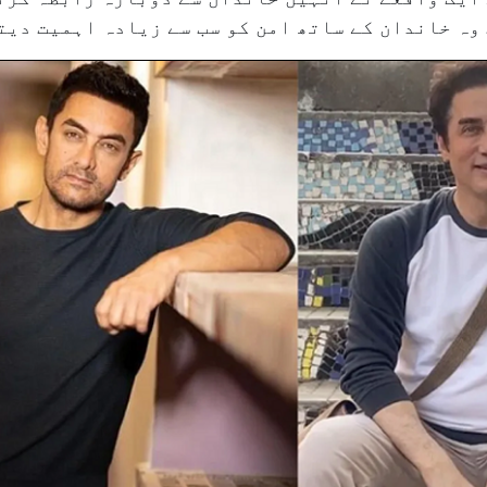
وہ خاندان کے ساتھ امن کو سب سے زیادہ اہمیت دیت