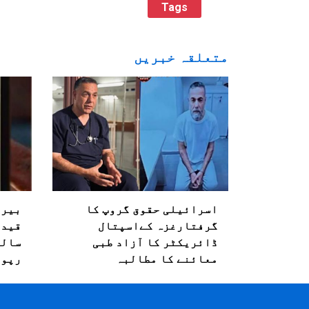
Tags
متعلقہ خبریں
اسرائیلی حقوق گروپ کا
بیرو
گرفتارغزہ کےاسپتال
قیدی
ڈائریکٹر کا آزاد طبی
معائنے کا مطالبہ
رپور