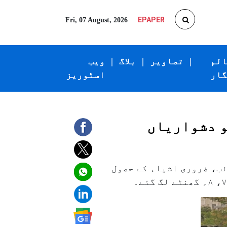
EPAPER
Fri, 07 August, 2026
الم
|
تصاویر
|
بلاگ
|
ویب
گار
اسٹوریز
و دشواریاں
ئب، ضروری اشیاء کے حصول