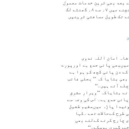
اشیاء کے حصول میںبھی لوگوں کو دقتیں پیش آئیں۔اس سیکشن پر ۷۲؍ گھنٹے بعد بھی ٹرین خدمات معمول
پر نہیں آئیں ۔ حالات یہ تھے کہ منگل کی شب میں سیکڑوں مسافروں کو ممبئی سے وسئی اور ویرار پہنچنے میں ۷؍ سے ۸؍ گھنٹے لگ
ے تک طویل مسافتی ٹرینیں
ن
 شاہ امان اللہ ندوی
ہیں، مدرسہ اور مسجد میںبھی پانی جمع ہے اورپورے
کے دن پانی کچھ کم ہوا ہے
ھی بتایا کہ ’’ بجلی غائب
لے آئے ہیں۔‘‘
نے بتایاکہ ’’ویرار مشرق
پانی جمع ہے۔ اس کی وجہ سے
وئیدا پاڑہ میںمقیم طفیل
 طرح کےحالات تھے ۔کہا
بیٹری چارج کرنے کےلئے بھی
خبرگیری ہوسکے۔‘‘