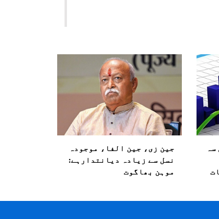
ہلی سہ
جین زی، جین الفا، موجودہ
نسل سے زیادہ دیانتدارہے:
ت
موہن بھاگوت