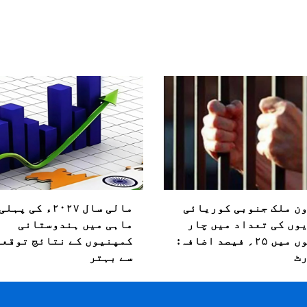
ن ملک جنوبی کوریائی
مالی سال ۲۰۲۷ء کی پ
وں کی تعداد میں چار
ماہی میں ہندوستانی
سالوں میں ۲۵؍ فیصد اضافہ:
کمپنیوں کے نتائج توقعا
ٹ
سے بہتر