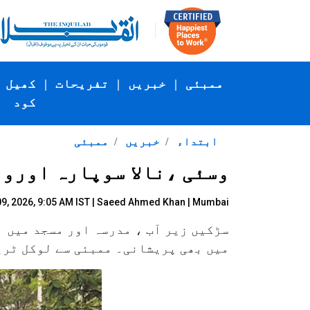
ممبئی
|
خبریں
|
تفریحات
|
کھیل
کود
ابتداء
خبریں
ممبئی
وسئی ،نالا سوپارہ اوروی
9, 2026, 9:05 AM IST |
Saeed Ahmed Khan
| Mumbai
سڑکیں زیر آب ، مدرسہ اور مسجد میں 
میں بھی پریشانی۔ ممبئی سے لوکل ٹرین کے ذری