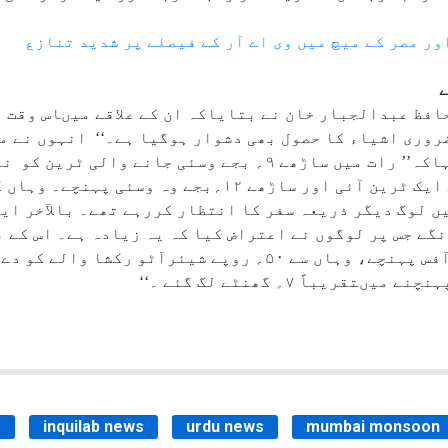
ر مصر کے میچ میں وی اے آر کے فیصلے پر شدید تنازع
حافظ عبدالجبار خان نے بتایاکہ ان کے علاقے میںاس وقت 
ضروری اشیاء کا حصول بھی دشوار ہوگیا ہے۔‘‘ انہوں نے م
کے وقت ہونے والی پریشانی بتاتے ہوئے کہاکہ’’ رات میں ساڑھے ۹؍ ب
ختم کردیا گیا۔ اس کے بعد کافی تاخیر سے ایک ٹرین آئی اور ساڑ
ں لوگ دیگر ذریعہ سفر کا انتظار کررہے تھے۔ بالآخر ایک
انے کیلئے فی کس ۲۰۰؍روپے مانگے جس پر لوگوں نے اعتراض کیا کہ یہ زیادہ ہے
باً ۷؍ گھنٹے لگ گئے ۔‘‘
s
inquilab news
urdu news
mumbai monsoon