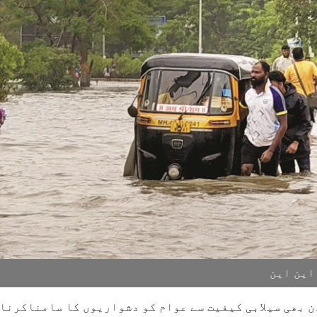
این این
ن بھی سیلابی کیفیت سے عوام کو دشواریوں کا سامناکرنا