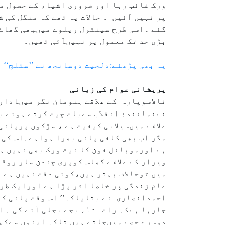
گئے ۔اسی طرح سینٹرل ریلوے میںبھی گھاٹ 
بڑی حد تک معمول پر نہیںآئی تھیں۔
یہ بھی پڑھئے:دلجیت دوسانجھ نے ’’ستلج‘‘ 
پریشانی عوام کی زبانی
نالاسوپارہ کے علاقے ہنومان نگر میںادارہ
علاقے میںسیلابی کیفیت ہے ، سڑکوں پرپانی
مگر اب بھی کافی پانی بھرا ہواہے۔اس کی و
ہے اورموبائل فون کا نیٹ ورک بھی نہیں ہے۔
ویرار کے علاقے گھاس کوپری چندن سار روڈ 
میں توحالات بہتر ہیں،کوئی دقت نہیں ہے م
عام زندگی پر خاصا اثر پڑا ہے اورایک طر
احمدانصاری نے بتایاکہ’’ اس وقت پانی کم 
جارہا ہےکہ رات ۱۰؍ بجے ب
دوسرے حصے میںجاتے ہیں تاکہ اپنوں سےکم 