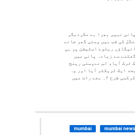
پانی نہیں بھرا ہے مگردیگر
نگل کی شب میں وسئی گھر جانے
جے وسئی جانے والی ٹرین کو نائیگاؤں ریلوے اسٹیشن پر ہی
ھے ۱۲؍بجے وہ وسئی پہنچے۔ وہاں گھٹنے سے زیادہ پانی میں
 ٹرک آیا، اس نےوسئی رینج
۔ اس کے بعد ایک ٹریکٹر آیا اور وہ
اور دیگر لوگ اس ٹرالی میںبیٹھ کررینج آفس پہنچے، وہاں سے ۵۰؍ روپے شیئرآٹو رکشا والے کو دےکرکسی طرح ۲؍ بجے رات میں
mumbai
mumbai new