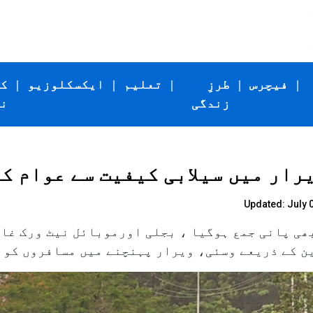
|
فیچرس
|
طرزِ
|
تعلیم
|
ایکسکلوزیو
|
ک
زندگی
ن
رار میں سیلابی کیفیت سے عوام ک
Updated: July 0
بھی پانی جمع ہوگیا ، بجلی اورموبائل نیٹ ورک غا
عے وسئی، ویرار پہنچنے میں مسافروں کو ۷، ۸؍ گھنٹے لگ گئے۔