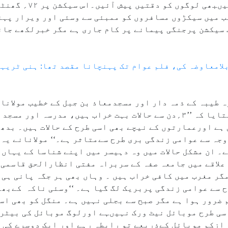
ورک غائب رہا اور ضروری 
سیکشن پرجنگی پیمانے پر کام جاری ہے مگر خبرلکھے جان
بلامعاوضہ کی، فلم عوام تک پہنچانا مقصد تھا: ہنی ٹریہ
 طیبہ کے ذمہ دار اور مسجدمعاذ بن جبل کے خطیب مولانا
نےنمائندۂ انقلاب سےبات چیت کرتے ہوئے بتایا کہ ’’۳؍دن سے حالات بہت خراب 
 ہے اورعمارتوں کے نیچے بھی اسی طرح کے حالات ہیں۔ بدھ 
جہ سے عوامی زندگی بری طرح سےمتاثر ہے۔‘‘ مولانانے یہ ب
 ان مشکل حالات میں وہ دہیسر میں اپنے شناسا کے یہاں چ
علاقے میں جامعہ صفہ کے سربراہ مفتی انظارالحق قاسمی 
گر مغرب میں کافی خراب ہیں ۔ وہاں بھی ہر جگہ پانی ہی 
ح سے عوامی زندگی پربریک لگ گیا ہے۔ ‘‘وسئی ناکہ کےبھ
ضرور ہوا ہے مگر صبح سے بجلی نہیں ہے۔ منگل کو بھی اسی
جلی آئے گی ۔ اسی طرح موبائل نیٹ ورک نہیںہے اورلوگ موبائل کی 
ازکم موبائل کےذریعے تو رابطہ رہے اور ایک دوسرے کی 