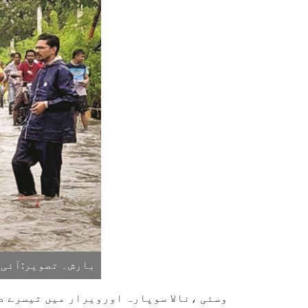
بارش۔ تصویر:آئی 
وسئی ،نالا سوپارہ اورویرار میں تیسرے د