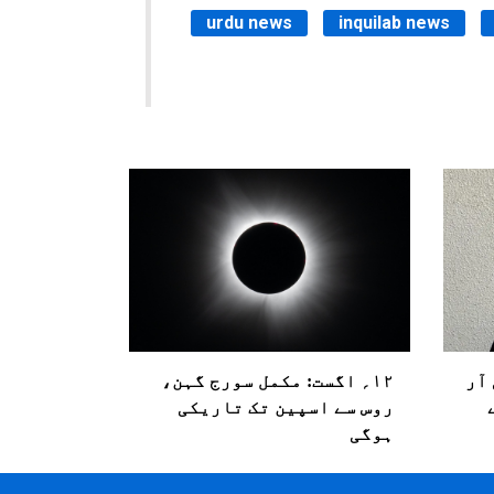
urdu news
inquilab news
آر
۱۲؍ اگست: مکمل سورج گہن،
روس سے اسپین تک تاریکی
ہوگی