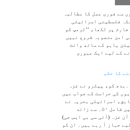
 سے فوری عمل کا مطالبہ
نکہ فلسطینی اسرائیلی
فارم پر لکھا، ’’ٹرمپ کو
ئی امن منصوبہ شروع نہیں
زیر اعظم نیتن یاہو کے ساتھ وائٹ
نے کے لیے ایک عبوری
نے کا حکم
۔بدھ کو، پیٹرو نے غزہ
وں کی حراست کے جواب میں
ابق، اسرائیلی بحریہ نے
محصور غزہ کی پٹی کے لیے روانہ ہونے والے `گلوبل صمود فلوٹیلا پر حملہ کیا اوربیڑے میں شامل ۵۰؍ سے زائد
 آن غزہ (آئی سی بی ایس جی)
ے جہاز آ رہے ہیں۔ ان کو