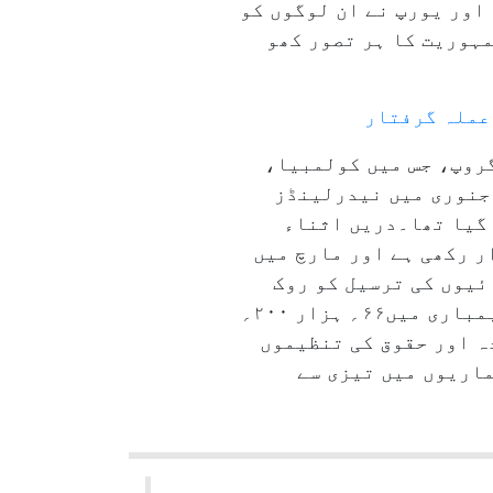
اور یورپ نے ان لوگوں کو
مہوریت کا ہر تصور کھو
 عملہ گرفتار
گروپ، جس میں کولمبیا،
جنوری میں نیدرلینڈز
 گیا تھا۔دریں اثناء
اً۱۸؍ سال سے ناکہ بندی برقرار رکھی ہے اور مارچ میں
ئیوں کی ترسیل کو روک
دیا، جس سے یہ علاقہ قحط زدہ قرار دے دیا گیا۔یاد رہے کہ اکتوبر۲۰۲۳ء سے، اسرائیلی بمباری میں۶۶؍ ہزار ۲۰۰؍
ہ اور حقوق کی تنظیموں
ماریوں میں تیزی سے