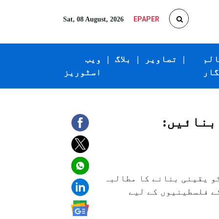
EPAPER
Sat, 08 August, 2026
الم
|
تصاویر
|
بلاگ
|
ویب
گار
اسٹوریز
بنائیں:
و یقینی بنانے کا مطالبہ
ے فلسطینیوں کے لیے