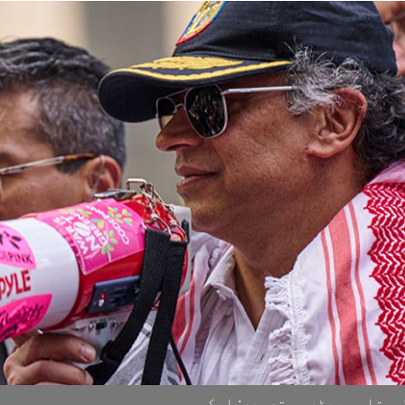
وستاوو پیٹرو۔ تصویر: ایکس