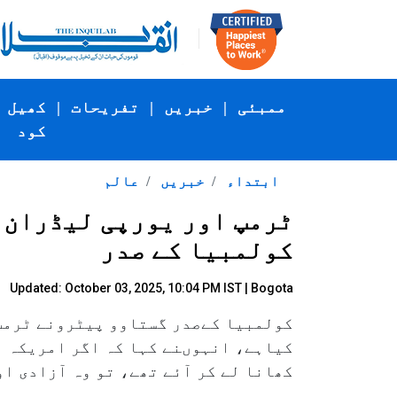
ممبئی
|
خبریں
|
تفریحات
|
کھیل
کود
ابتداء
خبریں
عالم
ٹرمپ اور یورپی لیڈران 
کولمبیا کے صدر
Updated: October 03, 2025, 10:04 PM IST | Bogota
کولمبیا کےصدر گستاوو پیٹرونے ٹرمپ 
کیاہے، انہوںنے کہا کہ اگر امریکہ ا
کھانا لے کر آئے تھے، تو وہ آزادی ا