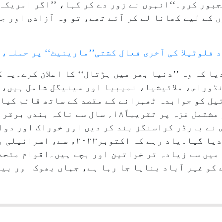
بور کرو۔‘‘انہوں نے زور دے کر کہا، ’’اگر امریکہ 
کے لیے کھانا لے کر آئے تھے، تو وہ آزادی اور ج
 فلوٹیلا کی آخری فعال کشتی’’مارینیٹ‘‘ پر حملہ،
یا کہ وہ ’’دنیا بھر میں ہڑتال‘‘ کا اعلان کرے۔یہ 
ڈوراس، ملائیشیا، نمیبیا اور سینیگل شامل ہیں، 
ئیل کو جوابدہ ٹھہرانے کے مقصد کے ساتھ قائم کیا
اسرائیل نے تقریباً۲۴؍ لاکھ افراد پر مشتمل غزہ پر تقریب
 نے بارڈر کراسنگز بند کر دیں اور خوراک اور دوا
 میں سے زیادہ تر خواتین اور بچے ہیں۔اقوام متحد
ے کو غیر آباد بنایا جا رہا ہے، جہاں بھوک اور بی