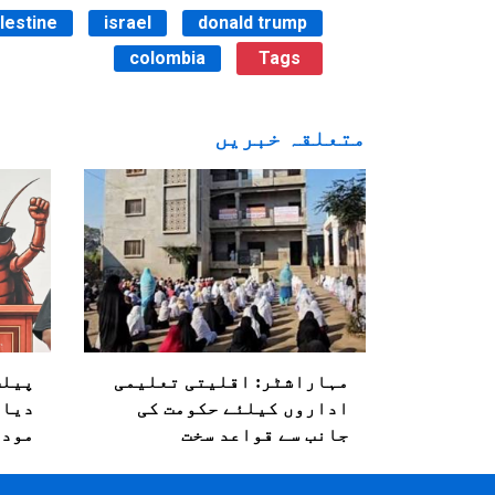
lestine
israel
donald trump
colombia
Tags
متعلقہ خبریں
مہاراشٹر: اقلیتی تعلیمی
پیلٹ
اداروں کیلئے حکومت کی
دیا؟
جانب سے قواعد سخت
مودی