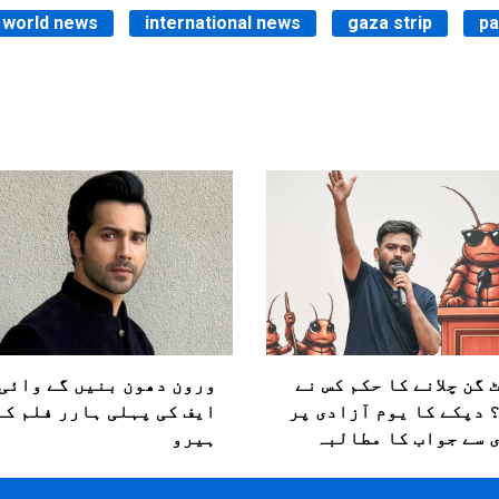
world news
international news
gaza strip
pa
 گن چلانے کا حکم کس نے
ورون دھون بنیں گے وائی 
 دپکے کا یوم آزادی پر
ایف کی پہلی ہارر فلم کے
 سے جواب کا مطالبہ
ہیرو