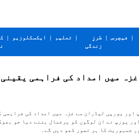
|
فیچرس
|
طرزِ
|
تعلیم
|
ایکسکلوزیو
|
ک
زندگی
ن
غزہ میں امداد کی فراہمی یقینی 
اور یورپی لیڈران سے غزہ میں امداد کی فراہمی ک
ور یورپ نے ان لوگوں کو یرغمال بننے دیا جو بھوک
ور جمہوریت کا ہر تصور کھو دیں گے۔