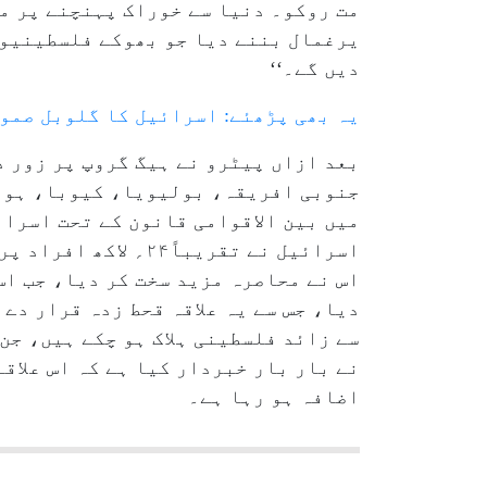
مت روکو۔ دنیا سے خوراک پہنچنے پر مج
یرغمال بننے دیا جو بھوکے فلسطینیوں 
دیں گے۔‘‘
یہ بھی پڑھئے: اسرائیل کا گلوبل صمود
بعد ازاں پیٹرو نے ہیگ گروپ پر زور د
جنوبی افریقہ، بولیویا، کیوبا، ہون
میں بین الاقوامی قانون کے تحت اسرا
اس نے محاصرہ مزید سخت کر دیا، جب اس
سے زائد فلسطینی ہلاک ہو چکے ہیں، جن
نے بار بار خبردار کیا ہے کہ اس علاق
اضافہ ہو رہا ہے۔