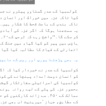
کولمبیا کے صدر گستاوو پیٹرو نے جمع
کیا تاکہ غزہ میں خوراک اور انسان د
ناکہ بندی کے باعث قحط کا شکار ہیں۔
یہ سمجھنا ہوگا کہ اگر غزہ کی آبادی
کر 
ہاؤس میں پیر کو کیا گیا، میں جنگ ک
اتھارٹی کے قیام کا مطالبہ کیا گیا 
یہ بھی پڑھئے: یورپ اور روس کے مابین
کولمبیا کے صدر نے خبردار کیا کہ اگر
کو انسان دوست امداد پہنچانے کی کوش
کولمبیا کی اسرائیلی سفارتکار گیشن 
ممالک کے ۴۵۰؍ سے زائد کارک
کے مطابق، جہاز `میرینیٹ اب بھی غزہ 