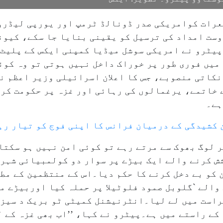
رات کوامریکی صدر ڈونالڈ ٹرمپ اور یورپی لیڈروں
وست امداد کی ترسیل کو یقینی بنایا جا سکے، کیو
پیٹرو نے امریکی سوشل میڈیا کمپنی ایکس کے پلیٹ 
 میں فوری طور پر خوراک داخل نہیں ہوتی تو وہ کو
سکے گا۔‘‘واضح رہے کہ ٹرمپ کے۲۰؍ نکاتی منصوبے، جس کا اعلان اسرائیلی و
ے خاتمے، یرغمالوں کی رہائی اور غزہ پر حکومت کر
ہے۔
 کشیدگی کے درمیان فرانس کا اپنی فوج کو تیار رہ
 لوگ بھوک سے مرتے رہے تو کوئی امن نہیں ہو سکتا
ش کرنے والے ایک بیڑے پر سوار دو کولمبیائی شہری
کو بے دخل کرنے کا حکم دیا۔اس کے منتظمین کے مط
نوں کو حراست میں لے لیا۔انٹرنیشنل کمیٹی ٹو بریک د سیز
کے راستے میں ہے۔پیٹرو نے کہا، ’’اب بھی غزہ کے لی