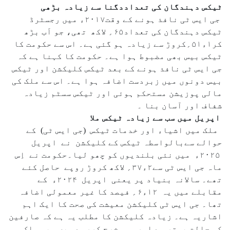
ٹیکس دہندگان کی تعداددگنا سے زیادہ بڑھی
جی ایس ٹی نافذ ہونے کے وقت۲۰۱۷ء میں رجسٹرڈ
ٹیکس دہندگان کی تعداد۶۵؍ لاکھ تھی، جو اَب بڑھ
کر۱ء۵۱؍کروڑ سے زیادہ ہو گئی ہے۔ اس سے حکومت کا
ٹیکس بیس بھی مضبوط ہوا ہے۔ حکومت کا کہنا ہے کہ
جی ایس ٹی نافذ ہونے کے بعد ٹیکس کلیکشن اور ٹیکس
بیس دونوں میں زبردست اضافہ ہوا ہے۔ اس سے ملک کی
مالی پوزیشن مستحکم ہوئی اور ٹیکس سسٹم زیادہ
شفاف اور آسان بنا ۔
اپریل میں سب سے زیادہ ٹیکس ملا
ملک میں اشیاء اور خدمات ٹیکس (جی ایس ٹی) کے
حوالے سےبالواسطہ ٹیکس کے کلیکشن نے اپریل
۲۰۲۵ء میں نئی بلندیوں کو چھو لیا۔حکومت نے اِس
ماہ جی ایس ٹی سے۲ء۳۷؍ لاکھ کروڑ روپے حاصل کئے
تھے۔ سالانہ بنیاد پر یعنی اپریل ۲۰۲۴ء کے
مقابلے میں یہ ۱۲ء۶؍ فیصد کا غیر معمولی اضافہ
تھا۔ جی ایس ٹی کلیکشن معیشت کی صحت کا ایک اہم
اشاریہ ہے۔ زیادہ کلیکشن کا مطلب یہ ہے کہ صارفین
کی حالت بہتر ہے اور وہ خرچ کررہے ہیں۔ یہ ملک