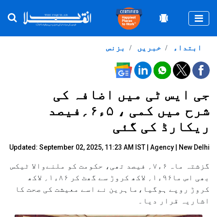
Togg
ابتداء
خبریں
بزنس
جی ایس ٹی میں اضافہ کی
شرح میں کمی ، ۵ء۶؍فیصد
ریکارڈ کی گئی
Updated: September 02, 2025, 11:23 AM IST |
Agency
| New Delhi
گزشتہ ماہ ۶ء۷؍ فیصد تھی، حکومت کو ملنےوالا ٹیکس
بھی اس ما۹۶ء۱؍ لاکھ کروڑ سے گھٹ کر ۸۶ء۱؍ لاکھ
کروڑ روپے ہوگیا،ماہرین نے اسے معیشت کی صحت کا
اشاریہ قرار دیا۔