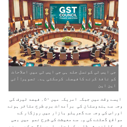
جی ایس ٹی کونسل جلد ہی جی ایس ٹی میں اصلاحات
کو نافذ کرنے کافیصلہ کرسکتی ہے۔ تصویر: آئی
این این
ایسے وقت میں جبکہ امریکہ میں ۵۰؍ فیصد ٹیرف کی
وجہ سے ہندوستان کی برآمدات بری طرح متاثر ہونے
اوراس کی وجہ سے گھریلو بازار میں روزگار کے
مواقع گھٹنے کی وہ سے معیشت کی شرح نمو میں بھی
کمی کا اندیشہ ظاہر کیا جارہاہے، اگست کے مہینے