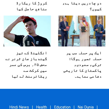
دو چادریں دیتا ہے،
کروڑ کا ریکارڈ
کیوں؟
منافع حاصل کیا
ایک پر حملہ سب پر
انگلینڈ کے تیز
حملہ تصور ہوگا:
گیندباز جان ٹرنر نے
ترکی، سعودی،
محض ۲۵؍ برس کی عمر
پاکستان کا تاریخی
میں کرکٹ سے
دفاعی معاہدہ
ریٹائرمنٹ لے لیا
Hindi News
|
Health
|
Education
|
Nai Dunia
|