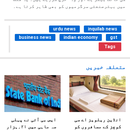
میں بہترصنعتی سرگرمیوں کو بھی ظاہر کرتا ہے۔
urdu news
inquilab news
business news
indian economy
gst
Tags
متعلقہ خبریں
انڈین ریلویز اے سی
ایس بی آئی نے پہلی
کوچز کے مسافروں کو
سہ ماہی میں ۲۱؍ہزار