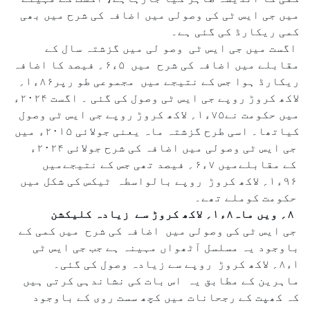
میں جی ایس ٹی کی وصولی میں اضافہ کی شرح میں بھی
کمی ریکارڈ کی گئی ہے۔
اگست میں جی ایس ٹی وصو لی میں گزشتہ سال کے
مقابلے میں اضافہ کی شرح میں ۵ء۶؍ فیصد کا اضافہ
ریکارڈ ہوا جس کے نتیجے میں مجموعی طو رپر۸۶ء۱؍
لاکھ کروڑ روپے جی ایس ٹی وصول کی گئی ۔ اگست ۲۰۲۴ء
میں حکومت نے۷۵ء۱؍ لاکھ کروڑ روپے جی ایس ٹی وصول
کیاتھا۔ اسی طرح گزشتہ ماہ یعنی جولائی ۲۰۱۵ء میں
جی ایس ٹی وصولی میں اضافہ کی شرح جولائی ۲۰۲۴ء
کے مقابلےمیں ۷ء۶؍ فیصد تھی جس کے نتیجےمیں
۹۶ء۱؍ لاکھ کروڑ روپے بالواسطہ ٹیکس کی شکل میں
حکومت کوملے تھے۔
۸؍ ویں ماہ۸ء۱؍ لاکھ کروڑ سے زیادہ کلیکشن
جی ایس ٹی کی وصولی میں اضافہ کی شرح میں کمی کے
باوجود یہ مسلسل آٹھواں مہینہ ہے جب جی ایس ٹی
۱ء۸؍ لاکھ کروڑ روپے سے زیادہ وصول کی گئی۔
ماہرین کے مطابق یہ اس بات کی نشاندہی کرتی ہیں
کہ کھپت کے رجحانات میں کچھ سست روی کے باوجود