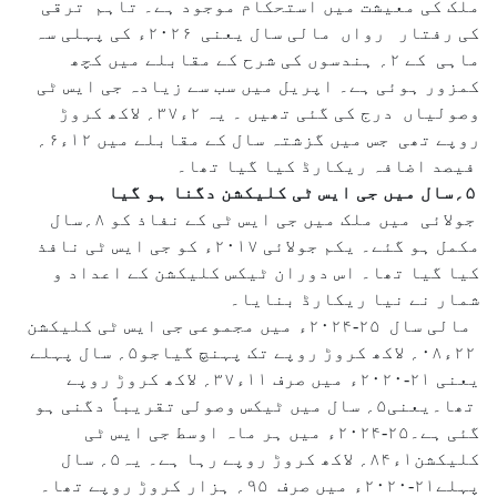
ملک کی معیشت میں استحکام موجود ہے۔ تاہم ترقی
کی رفتار رواں مالی سال یعنی ۲۰۲۶ء کی پہلی سہ
ماہی کے ۲؍ ہندسوں کی شرح کے مقابلے میں کچھ
کمزور ہوئی ہے۔ اپریل میں سب سے زیادہ جی ایس ٹی
وصولیاں درج کی گئی تھیں ۔ یہ ۲ء۳۷؍ لاکھ کروڑ
روپے تھی جس میں گزشتہ سال کے مقابلے میں ۱۲ء۶؍
فیصد اضافہ ریکارڈ کیا گیا تھا۔
۵؍سال میں جی ایس ٹی کلیکشن دگنا ہو گیا
جولائی میں ملک میں جی ایس ٹی کے نفاذ کو ۸؍سال
مکمل ہو گئے۔ یکم جولائی ۲۰۱۷ء کو جی ایس ٹی نافذ
کیا گیا تھا۔ اس دوران ٹیکس کلیکشن کے اعداد و
شمار نے نیا ریکارڈ بنایا۔
مالی سال ۲۵-۲۰۲۴ء میں مجموعی جی ایس ٹی کلیکشن
۲۲ء۰۸؍ لاکھ کروڑ روپے تک پہنچ گیاجو۵؍ سال پہلے
یعنی ۲۱-۲۰۲۰ء میں صرف ۱۱ء۳۷؍ لاکھ کروڑ روپے
تھا۔یعنی۵؍ سال میں ٹیکس وصولی تقریباً دگنی ہو
گئی ہے۔۲۵-۲۰۲۴ء میں ہر ماہ اوسط جی ایس ٹی
کلیکشن۱ء۸۴؍ لاکھ کروڑ روپے رہا ہے۔ یہ۵؍ سال
پہلے۲۱-۲۰۲۰ء میں صرف ۹۵؍ ہزار کروڑ روپے تھا۔