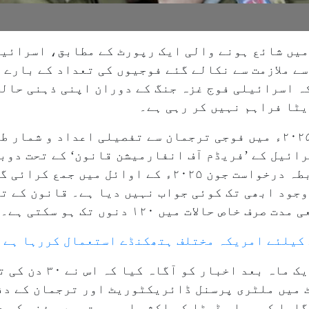
رائیلی روزنامے ’ہاریٹز‘ (Haaretz) میں شائع ہونے والی ایک رپورٹ کے مطا
ے ملازمت سے نکالے گئے فوجیوں کی تعداد کے بارے 
ہ اسرائیلی فوج غزہ جنگ کے دوران اپنی ذہنی حالت
یٹا فراہم نہیں کر رہی ہے۔
رپورٹ میں کہا گیا ہے کہ ہاریٹز نے ۲۰۲۵ء میں فوجی ترجمان سے تفصیلی اعد
رائیل کے ’فریڈم آف انفارمیشن قانون‘ کے تحت دوب
ہدایت دی گئی۔ ڈیٹا کیلئے ایک باضابطہ درخواست جون ۲۰۲۵ء
حالات میں ۱۲۰ دنوں تک ہو سکتی ہے۔
ے کیلئے امریکہ مختلف ہتھکنڈے استعمال کررہا ہے
ہاریٹز نے بتایا کہ فوج نے
 میں ملٹری پرسنل ڈائریکٹوریٹ اور ترجمان کے دف
ایا کہ حساس ڈیٹا کو اکثر اس صورت میں مؤخر کر د