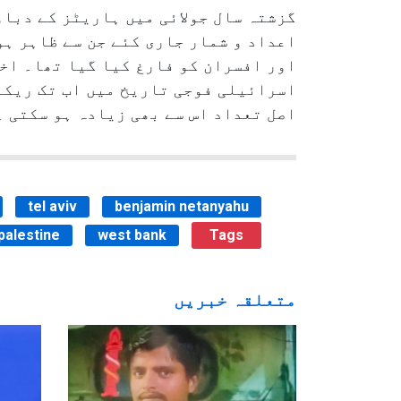
اور افسران کو فارغ کیا گیا تھا۔ اخب
اسرائیلی فوجی تاریخ میں اب تک ریکار
اصل تعداد اس سے بھی زیادہ ہو سکتی ہ
tel aviv
benjamin netanyahu
palestine
west bank
Tags
متعلقہ خبریں