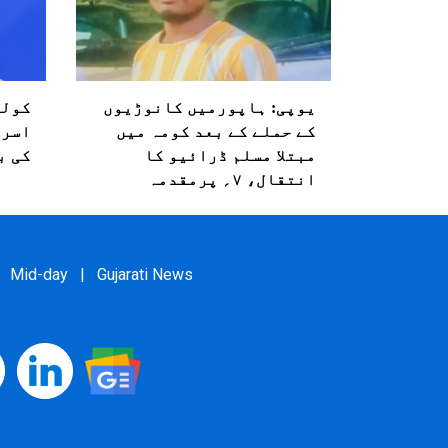
یوپی: ہاپورمیں کانوڑیوں
کولم
کے حملے کے بعد کومہ میں
اسرا
مبتلا مسلم ڈرائیو کا
کی ب
انتقال، ۷؍ پرمقدمہ
Mid-day
|
Gujarati News