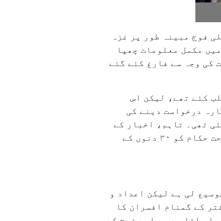
بق، اسرائیلی فوج مبینہ طور پر غزہ
میں مکمل معلومات چھپا
 کی وجہ سے فارغ کئے گئے
اد و شمار طلب کئے تھے، لیکن اس
ارہ درخواست دینے کی
 کے اوائل میں جمع کرائی گئی تھی۔ تاہم، اخبار کے
مطابق، فوج نے قانونی ڈیڈ لائن کے باوجود ابھی تک کوئی جواب نہیں دیا ہے۔ قانون کے تحت حکام کو ۳۰ دنوں کے
 تقریباً ایک ماہ بعد اخبار کو آگاہ کیا کہ اس نے ۳۰ دن کی توسیع لی ہے لیکن اعداد و
تر کے گمنام افسران کا
یا جاتا ہے جب اسے فوج کے