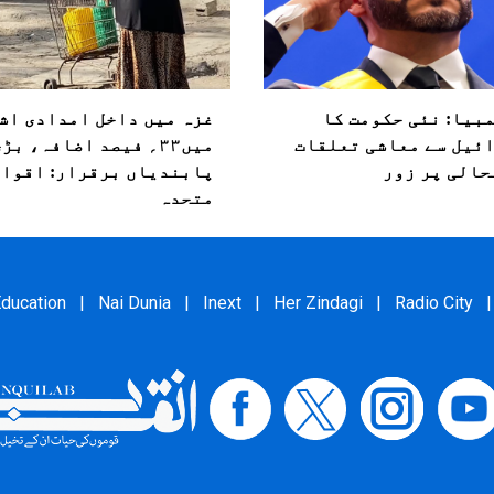
بیا: نئی حکومت کا
غزہ میں داخل امدادی اش
ئیل سے معاشی تعلقات
میں۳۳؍ فیصد اضافہ، بڑ
حالی پر زور
پابندیاں برقرار: اقوام
متحدہ
ducation
|
Nai Dunia
|
Inext
|
Her Zindagi
|
Radio City
|