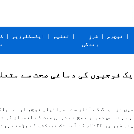
|
فیچرس
|
طرزِ
|
تعلیم
|
ایکسکلوزیو
|
ک
زندگی
ن
یک فوجیوں کی دماغی صحت سے متعل
یٹز کا کہنا ہے کہ اکتوبر ۲۰۲۳ء میں غزہ جنگ کے آغاز سے اسرائیلی فوج
رہی ہے۔ اس دوران فوج نے ذہنی صحت کے افسران کی ت
خصوصی علاج کے مراکز قائم کئے اور مبینہ طور پر ۲۰۲۴ء کے آخر ت