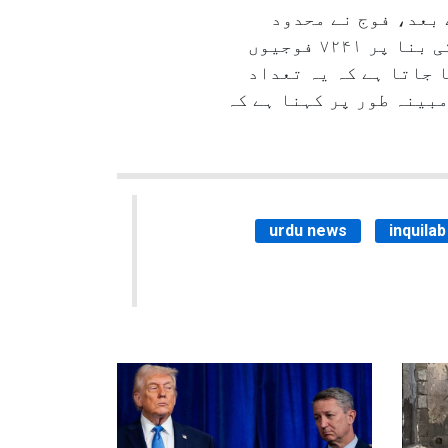
Hat) نامی تنظیم کی پٹیشن کے بعد، فوج نے محدود
اعداد و شمار جاری کئے جن سے ظاہر ہوا کہ جنگ کے پہلے سال کے دوران نفسیاتی وجوہات کی بنا پر ۷۲۴۱ فوجیوں
 جاتا ہے کہ یہ تعداد
بینہ طور پر کہنا ہے کہ
urdu news
inquila