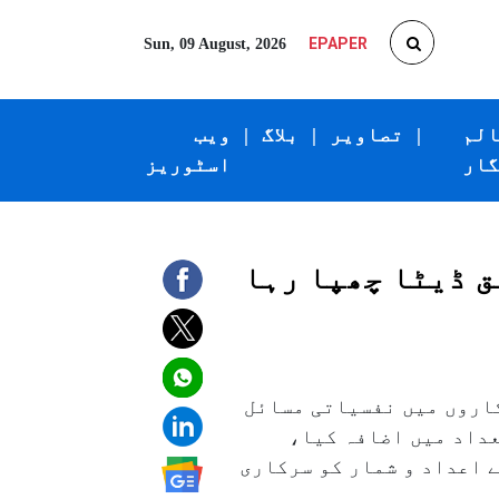
EPAPER
Sun, 09 August, 2026
الم
|
تصاویر
|
بلاگ
|
ویب
گار
اسٹوریز
ق ڈیٹا چھپا رہا
، اپنے اہلکاروں میں نفسیاتی مسائل
عداد میں اضافہ کیا،
ک خودکشی کے بڑھتے ہوئے اعداد و شمار کو سرکاری