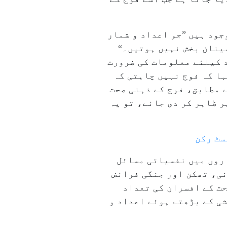
جود ہیں ”جو اعداد و شمار
ینان بخش نہیں ہوتیں۔“
د کیلئے معلومات کی ضرورت
ہا کہ فوج نہیں چاہتی کہ
ے مطابق، فوج کے ذہنی صحت
ر ظاہر کر دی جائے، تو یہ
سٹ رکن
اپنے اہلکاروں میں نفسیاتی مسائل
نی، تھکن اور جنگی فرائض
حت کے افسران کی تعداد
ے اور مبینہ طور پر ۲۰۲۴ء کے آخر تک خودکشی کے بڑھتے ہوئے اعداد و