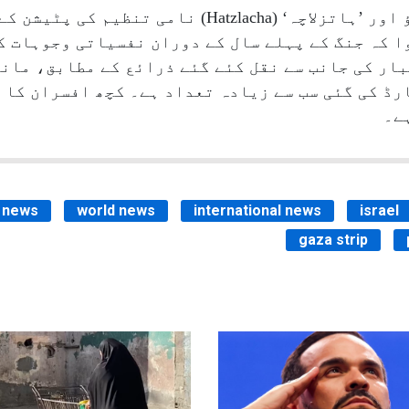
گزشتہ سال جولائی میں ہاریٹز کے دباؤ اور ’ہاتزلاچہ‘ (zlacha
ار کی جانب سے نقل کئے گئے ذرائع کے مطابق، مانا
ڈ کی گئی سب سے زیادہ تعداد ہے۔ کچھ افسران کا م
ے۔
b news
world news
international news
israel
gaza strip