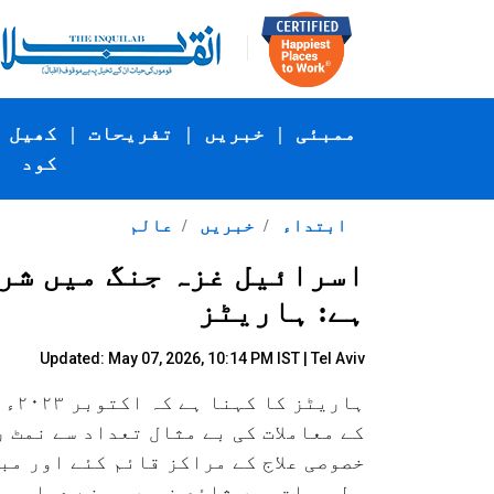
ممبئی
|
خبریں
|
تفریحات
|
کھیل
کود
ابتداء
خبریں
عالم
اسرائیل غزہ جنگ میں شر
ہے: ہاریٹز
Updated: May 07, 2026, 10:14 PM IST | Tel Aviv
ہار
کے معاملات کی بے مثال تعداد سے نمٹ 
مطبوعات میں شائع نہیں ہونے دیا۔