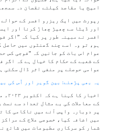
امیج یا مقاصد کیلئے نقصان دہ سمجھا
رپورٹ میں ایک ریزرو افسر کے حوالے س
اور ڈیٹا سے چھیڑ چھاڑ کرنا اور ایس
افسر نے مبینہ طور پر کہا کہ ”اگر ف
ہو، تو وہ اسے چند گھنٹوں میں حاصل ک
عوام اس بات کو جانیں کہ ”فوجی کس حد
کے شعبے کے حکام کا خیال ہے کہ اگر ف
عوامی حوصلے پر منفی اثر ڈال سکتی ہ
یہ بھی پڑھئے: بین گویر اور اُس کی بی
اخبا
کے معاملات کی بے مثال تعداد سے نمٹ 
پر دوبارہ واپس آنے میں ناکامی کا ت
شمار کو سرکاری مطبوعات میں شائع نہ