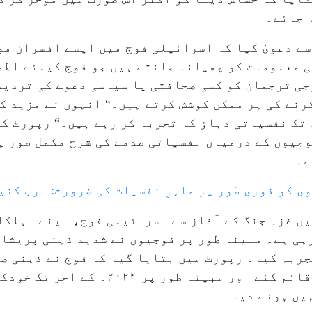
 جائے۔
ے دعویٰ کیا کہ اسرائیلی فوج میں ایسے افسران مو
ی معلومات کو چھپانا جانتے ہیں جو فوج کیلئے اطم
وجی ترجمان کو کسی صحافتی یا سیاسی دعوے کی تردی
رنے کی ہر ممکن کوشش کرتے ہیں۔“ انہوں نے مزید ک
 تک نفسیاتی دباؤ کا تجربہ کر رہے ہیں۔“ رپورٹ ک
وجیوں کے درمیان نفسیاتی صدمے کی شرح مکمل طور پ
ے۔
وی کو فوری طور پر ماہرِ نفسیات کی ضرورت: عرب کنی
ر کا کہنا ہے کہ اکتوبر ۲۰۲۳ء میں غزہ جنگ کے آغاز سے اسرائیلی فوج، 
رہی ہے۔ مبینہ طور پر فوجیوں نے شدید ذہنی پریشا
جربہ کیا۔ رپورٹ میں بتایا گیا کہ فوج نے ذہنی ص
میں اضافہ کیا، خصوصی علاج کے مراکز قائم کئ
یں ہونے دیا۔