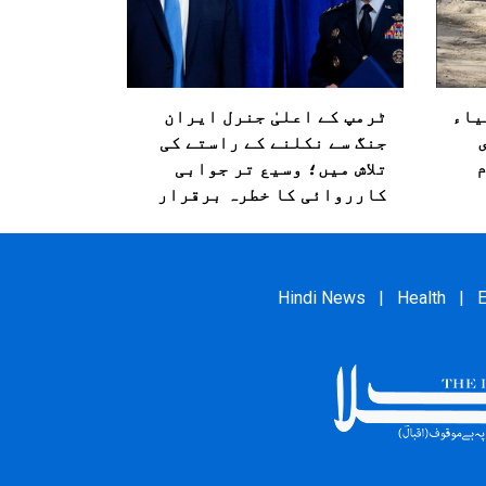
یاء
ٹرمپ کے اعلیٰ جنرل ایران
ی
جنگ سے نکلنے کے راستے کی
تلاش میں؛ وسیع تر جوابی
کارروائی کا خطرہ برقرار
Hindi News
|
Health
|
E