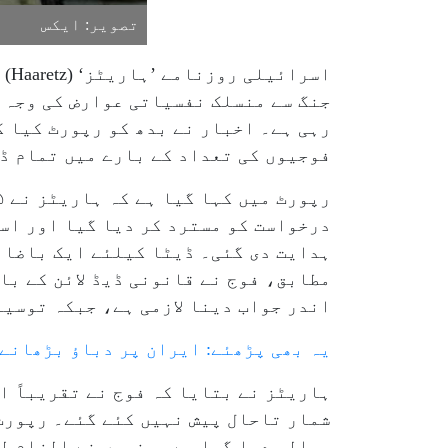
تصویر: ایکس
اس
جنگ سے منسلک نفسیاتی عوارض کی وجہ س
رہی ہے۔ اخبار نے بدھ کو رپورٹ کیا ک
فوجیوں کی تعداد کے بارے میں تمام ڈ
درخواست کو مسترد کر دیا گیا اور اس
اندر جواب دینا لازمی ہے، جبکہ توسیعی مدت صرف خاص 
یہ بھی پڑھئے: ایران پر دباؤ بڑھان
شمار تاحال پیش نہیں کئے گئے۔ رپورٹ
حوالہ دیا گیا ہے، جنہوں نے الزام لگ