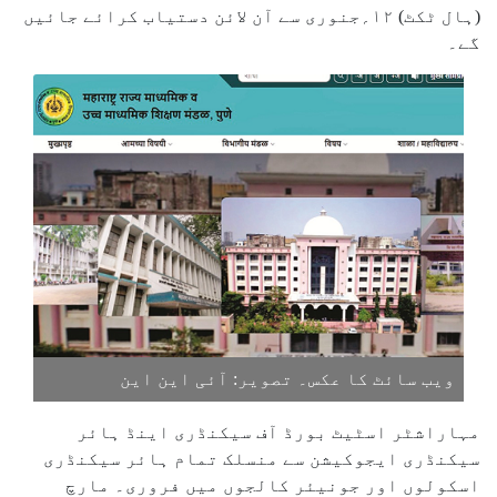
(ہال ٹکٹ) ۱۲؍جنوری سے آن لائن دستیاب کرائے جائیں
گے۔
ویب سائٹ کا عکس۔ تصویر: آئی این این
مہاراشٹر اسٹیٹ بورڈ آف سیکنڈری اینڈ ہائر
سیکنڈری ایجوکیشن سے منسلک تمام ہائر سیکنڈری
اسکولوں اور جونیئر کالجوں میں فروری۔ مارچ