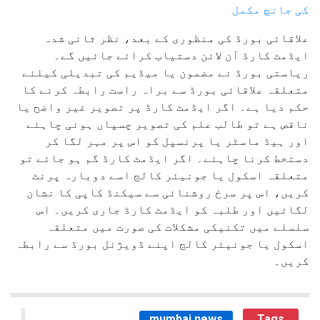
کی جانچ مکمل
علاقائی بورڈ کی منظوری کے بعد، نظر ثانی شدہ
ایڈمٹ کارڈ آن لائن دستیاب کرائے جائیں گے۔
ریاستی بورڈ نے مضمون یا میڈیم کی تبدیلی کیلئے
متعلقہ علاقائی بورڈ سے براہ راست رابطہ کرنے کا
حکم دیا ہے۔ اگر ایڈمٹ کارڈ پر تصویر غیر واضح یا
ناقص ہے تو طالب علم کی تصویر چسپاں ہونی چاہئے
اور ہیڈ ماسٹر یا پرنسپل کو اس پر مہر لگا کر
دستخط کرنا چاہئے۔ اگر ایڈمٹ کارڈ گم ہو جائے تو
متعلقہ اسکول یا جونیئر کالج اسے دوبارہ پرنٹ
کریں، اس پر سرخ روشنائی سے سیکنڈ کاپی کا نشان
لگائیں اور طلبہ کو ایڈمٹ کارڈ جاری کریں۔ اس
سلسلے میں تکنیکی مشکلات کی صورت میں متعلقہ
اسکول یا جونیئر کالج اپنے ڈویژنل بورڈ سے رابطہ
کریں۔
mumbai news
Tags