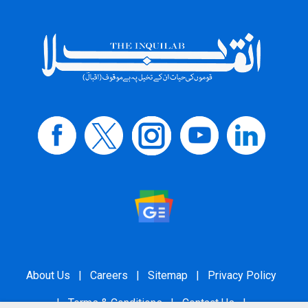
About Us
|
Careers
|
Sitemap
|
Privacy Policy
|
Terms & Conditions
|
Contact Us
|