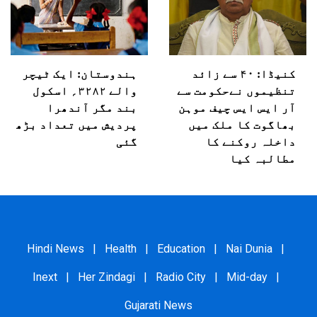
کنیڈا: ۴۰ سے زائد
ہندوستان: ایک ٹیچر
تنظیموں نےحکومت سے
والے ۳۲۸۲؍ اسکول
آر ایس ایس چیف موہن
بند مگر آندھرا
بھاگوت کا ملک میں
پردیش میں تعداد بڑھ
داخلہ روکنے کا
گئی
مطالبہ کیا
Hindi News
|
Health
|
Education
|
Nai Dunia
|
Inext
|
Her Zindagi
|
Radio City
|
Mid-day
|
Gujarati News