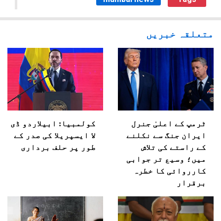
متعلقہ خبریں
ٹرمپ کے اعلیٰ جنرل
کولمبیا: ابیلاردو ڈی
ایران جنگ سے نکلنے
لا ایسپریلا کی صدر کے
کے راستے کی تلاش
طور پر حلف برداری
میں؛ وسیع تر جوابی
کارروائی کا خطرہ
برقرار