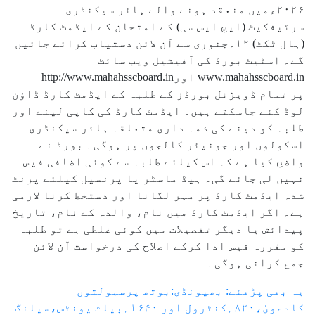
۲۰۲۶ءمیں منعقد ہونے والے ہائر سیکنڈری
سرٹیفکیٹ (ایچ ایس سی) کے امتحان کے ایڈمٹ کارڈ
(ہال ٹکٹ) ۱۲؍جنوری سے آن لائن دستیاب کرائے جائیں
گے۔ اسٹیٹ بورڈ کی آفیشیل ویب سائٹ
www.mahahsscboard.in اورhttp://www.mahahsscboard.in
پر تمام ڈویژنل بورڈز کے طلبہ کے ایڈمٹ کارڈ ڈاؤن
لوڈ کئے جاسکتے ہیں۔ ایڈمٹ کارڈ کی کاپی لینے اور
طلبہ کو دینے کی ذمہ داری متعلقہ ہائر سیکنڈری
اسکولوں اور جونیئر کالجوں پر ہوگی۔ بورڈ نے
واضح کیا ہے کہ اس کیلئے طلبہ سے کوئی اضافی فیس
نہیں لی جائے گی۔ ہیڈ ماسٹر یا پرنسپل کیلئے پرنٹ
شدہ ایڈمٹ کارڈ پر مہر لگانا اور دستخط کرنا لازمی
ہے۔ اگر ایڈمٹ کارڈ میں نام، والدہ کے نام، تاریخ
پیدائش یا دیگر تفصیلات میں کوئی غلطی ہے تو طلبہ
کو مقررہ فیس ادا کرکے اصلاح کی درخواست آن لائن
جمع کرانی ہوگی۔
یہ بھی پڑھئے: بھیونڈی:بوتھ پرسہولتوں
کادعویٰ،۸۲۰؍کنٹرول اور ۱۶۴۰؍بیلٹ یونٹس،سیلنگ