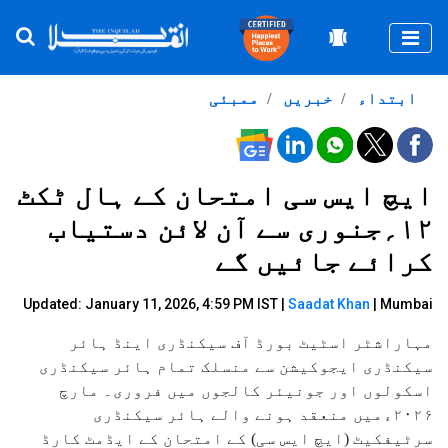
Togg
ابتداء
خبریں
ممبئی
ایچ ایس سی امتحان کے ہال ٹکٹ
۱۲؍جنوری سے آن لائن دستیاب
کرائے جائیں گے
Updated: January 11, 2026, 4:59 PM IST |
Saadat Khan
| Mumbai
مہاراشٹر اسٹیٹ بورڈ آف سیکنڈری اینڈ ہائر
سیکنڈری ایجوکیشن سے منسلک تمام ہائر سیکنڈری
اسکولوں اور جونیئر کالجوں میں فروری۔ مارچ
۲۰۲۶ءمیں منعقد ہونے والے ہائر سیکنڈری
سرٹیفکیٹ (ایچ ایس سی) کے امتحان کے ایڈمٹ کارڈ