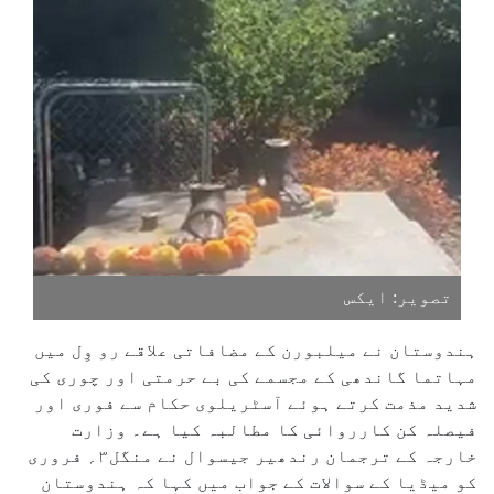
تصویر: ایکس
ہندوستان نے میلبورن کے مضافاتی علاقے رو وِل میں
مہاتما گاندھی کے مجسمے کی بے حرمتی اور چوری کی
شدید مذمت کرتے ہوئے آسٹریلوی حکام سے فوری اور
فیصلہ کن کارروائی کا مطالبہ کیا ہے۔ وزارت
خارجہ کے ترجمان رندھیر جیسوال نے منگل۳؍ فروری
کو میڈیا کے سوالات کے جواب میں کہا کہ ہندوستان