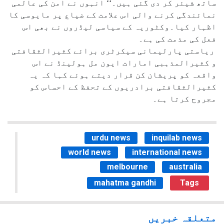
ساتھ شیئر کر دی گئی ہیں۔‘‘ انہوں نے امن کی عالمی
نمائندگی کرنے والی اس علامت کے ضیاع پر مایوسی کا
اظہار کیا۔وکٹوریہ کے سیاسی لیڈروں نے بھی اس
فعل کی مذمت کی ہے۔
ریاستی پارلیمانی سیکرٹری برائے کثیرالثقافتی
و کثیرالمذہبی امارات ایون مل ہولینڈ نے اس
واقعہ کو پریشان کن قرار دیتے ہوئے کہا کہ یہ
کثیرالثقافتی برادریوں کے تحفظ کے احساس کو
مجروح کرتا ہے۔
urdu news
inquilab news
world news
international news
melbourne
australia
mahatma gandhi
Tags
متعلقہ خبریں