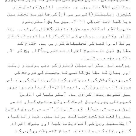
ہونے کی اطلاعات ہیں۔ یہ مجسمہ انڈین کونسل فار
کلچرل ریلیشنز (آئی سی سی آر) کی جانب سے تحفے میں
دیا گیا تھا جس کی ۲۰۲۱ء میں سابق آسٹریلوی
وزیراعظم اسکاٹ مورسن نے نقاب کشائی کی تھی۔ بعد
ازاں وکٹوریہ پولیس کی ناکس کرائم انویسٹیگیشن
یونٹ اس واقعے کی تحقیقات کر رہی ہے۔ حکام کے
مطابق تین نامعلوم افراد نے تقریباً۱۲؍ بج کر ۵۰؍
منٹ پرمجسمہ ہٹایا۔
پولیس نے اسکراپ میٹل ڈیلرز کو بھی ہوشیار رہنے
اور بیان کے مطابق کانسی کے مجسمے کی فروخت کی
کسی بھی کوشش کی فوری خبر کرنے کی ہدایت کی ہے۔اس
چوری نے میلبورن کی ہندوستانی-آسٹریلوی برادری
میں تشویش پیدا کر دی ہے۔ آسٹریلیائی انڈین
کمیونٹی چیریٹیبل ٹرسٹ کے رکن سنتوش کمار نے سی
این بی سی ٹی وی۱۸؍ کو بتایا کہ’’ سی سی ٹی وی فوٹیج
میں واقعے کے کچھ حصے قید ہوئے ہیں۔ کمار نے کہا،
’’ایک سفید وین کو آتے دیکھا گیا اور ملوث افراد
کے چہرے ڈھکے ہوئے تھے۔ تمام تفصیلات پولیس کے