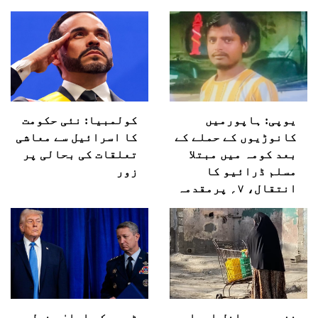
یوپی: ہاپورمیں
کولمبیا: نئی حکومت
کانوڑیوں کے حملے کے
کا اسرائیل سے معاشی
بعد کومہ میں مبتلا
تعلقات کی بحالی پر
مسلم ڈرائیو کا
زور
انتقال، ۷؍ پرمقدمہ
غزہ میں داخل امدادی
ٹرمپ کے اعلیٰ جنرل