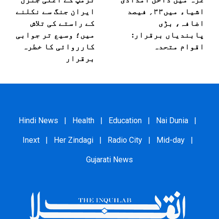
اشیاء میں۳۳؍ فیصد
ایران جنگ سے نکلنے
اضافہ، بڑی
کے راستے کی تلاش
پابندیاں برقرار:
میں؛ وسیع تر جوابی
اقوام متحدہ
کارروائی کا خطرہ
برقرار
Hindi News
|
Health
|
Education
|
Nai Dunia
|
Inext
|
Her Zindagi
|
Radio City
|
Mid-day
|
Gujarati News