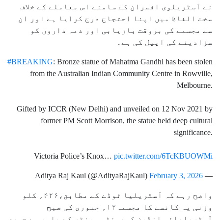
نے آسٹریلوی افسران کے سامنے اس معاملے کے خلاف
سخت الفاظ میں اپنا احتجاج درج کرایا ہے اور ان
سے مجسمے کی بروقت بازیابی اور ذمہ داروں کو
سزادینے کی اپیل کی ہے۔
#BREAKING
: Bronze statue of Mahatma Gandhi has been stolen
from the Australian Indian Community Centre in Rowville,
Melbourne.
Gifted by ICCR (New Delhi) and unveiled on 12 Nov 2021 by
former PM Scott Morrison, the statue held deep cultural
significance.
Victoria Police’s Knox…
pic.twitter.com/6TcKBUOWMi
February 3, 2026
— Aditya Raj Kaul (@AdityaRajKaul)
واضح رہے کہ آسٹریلیا ٹوڈے کے مطابق،۴۲۶؍ کلو
وزنی یہ کانسے کا مجسمہ۱۲؍ جنوری کی صبح
آسٹریلیائی انڈین کمیونٹی سینٹر کے باہر سے چوری