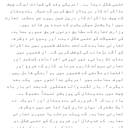
حتمی شکل دینا ہے۔ امریکی وفد کی قیادت اس کے چیف
مذاکرات کار برینڈن لنچ کریں گے جبکہ ہندوستان
کے چیف مذاکرات کار درپن جین ہیں، جو محکمہ تجارت
میں ایڈیشنل سیکریٹری کے عہدے پر فائز ہیں۔
وزارتِ تجارت کے مطابق دونوں فریق عبوری معاہدہ
کی تفصیلات کو حتمی شکل دینے اور وسیع تر دوطرفہ
تجارتی معاہدے کے تحت مختلف شعبوں میں مذاکرات
کو آگے بڑھانے کی کوشش کریں گے۔ ان شعبوں میں
منڈی تک رسائی، غیر ٹیرفی اقدامات، کسٹمز اور
تجارتی سہولت کاری، سرمایہ کاری کے فروغ اور
اقتصادی سلامتی کے شعبوں میں ہم آہنگی شامل ہیں۔
ٹیرف معاملے میں امریکی عدالتوں میں یکے بعد
دیگرے ۲؍ بار لگنے والے جھٹکوں کےبعد اس بار بات
چیت میں ہندوستان کی پوزیشن نسبتاً مضبوط ہے۔
یاد رہے کہ ۷؍فروری کو ہندوستان اور امریکہ نے
ایک مشترکہ بیان جاری کیا تھا جس میں دوطرفہ
تجارتی معاہدہ کے پہلے مرحلے یا عبوری تجارتی
معاہدہ کے خدوخال اور فریم ورک کو حتمی شکل دی
گئی تھی۔ اب دونوں ممالک کو اس معاہدے کے قانونی