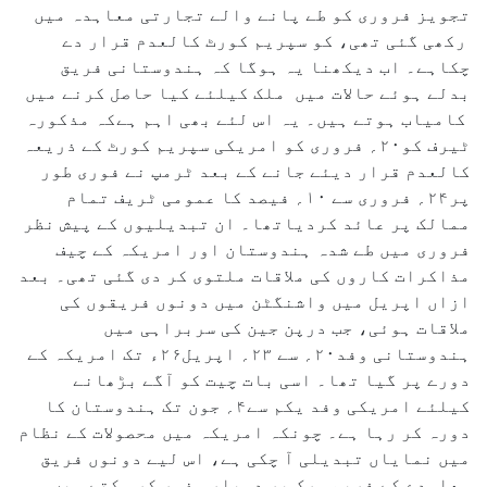
تجویز فروری کو طے پانے والے تجارتی معاہدہ میں
رکھی گئی تھی، کو سپریم کورٹ کالعدم قرار دے
چکاہے۔ اب دیکھنا یہ ہوگا کہ ہندوستانی فریق
بدلے ہوئے حالات میں ملک کیلئے کیا حاصل کرنے میں
کامیاب ہوتے ہیں۔ یہ اس لئے بھی اہم ہےکہ مذکورہ
ٹیرف کو۲۰؍ فروری کو امریکی سپریم کورٹ کے ذریعہ
کالعدم قرار دیئے جانے کے بعد ٹرمپ نے فوری طور
پر۲۴؍ فروری سے ۱۰؍ فیصد کا عمومی ٹریف تمام
ممالک پر عائد کردیاتھا۔ ان تبدیلیوں کے پیش نظر
فروری میں طے شدہ ہندوستان اور امریکہ کے چیف
مذاکرات کاروں کی ملاقات ملتوی کر دی گئی تھی۔ بعد
ازاں اپریل میں واشنگٹن میں دونوں فریقوں کی
ملاقات ہوئی، جب درپن جین کی سربراہی میں
ہندوستانی وفد۲۰؍ سے ۲۳؍ اپریل۲۶ء تک امریکہ کے
دورے پر گیا تھا۔ اسی بات چیت کو آگے بڑھانے
کیلئے امریکی وفد یکم سے۴؍ جون تک ہندوستان کا
دورہ کر رہا ہے۔ چونکہ امریکہ میں محصولات کے نظام
میں نمایاں تبدیلی آ چکی ہے، اس لیے دونوں فریق
معاہدے کے فریم ورک پر دوبارہ غور کر سکتے ہیں۔