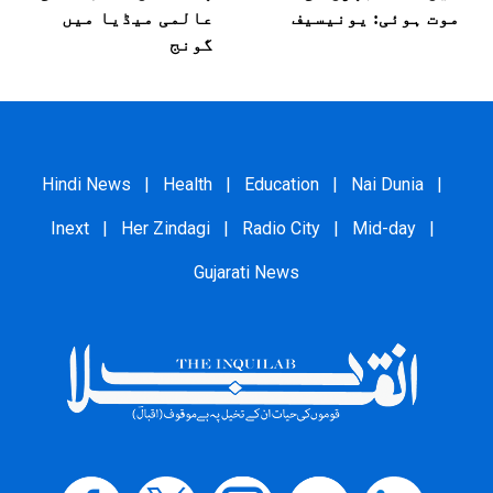
موت ہوئی: یونیسیف
عالمی میڈیا میں
گونج
Hindi News
|
Health
|
Education
|
Nai Dunia
|
Inext
|
Her Zindagi
|
Radio City
|
Mid-day
|
Gujarati News