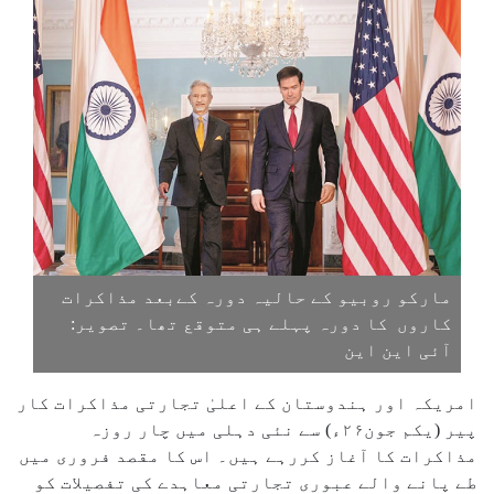
مارکو روبیو کے حالیہ دورہ کےبعد مذاکرات
کاروں کا دورہ پہلے ہی متوقع تھا۔ تصویر:
آئی این این
امریکہ اور ہندوستان کے اعلیٰ تجارتی مذاکرات کار
پیر (یکم جون۲۶ء) سے نئی دہلی میں چار روزہ
مذاکرات کا آغاز کررہے ہیں۔ اس کا مقصد فروری میں
طے پانے والے عبوری تجارتی معاہدے کی تفصیلات کو