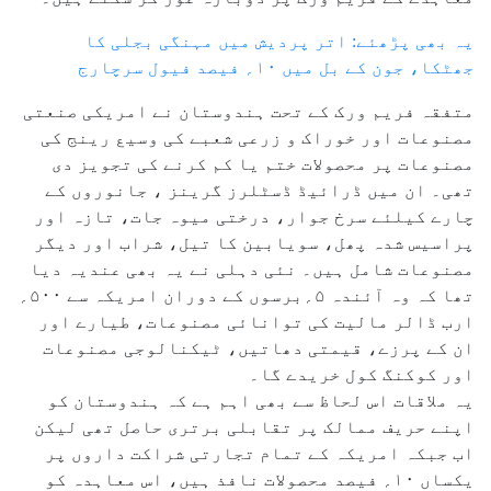
یہ بھی پڑھئے: اتر پردیش میں مہنگی بجلی کا
جھٹکا، جون کے بل میں ۱۰؍ فیصد فیول سرچارج
متفقہ فریم ورک کے تحت ہندوستان نے امریکی صنعتی
مصنوعات اور خوراک و زرعی شعبے کی وسیع رینج کی
مصنوعات پر محصولات ختم یا کم کرنے کی تجویز دی
تھی۔ ان میں ڈرائیڈ ڈسٹلرز گرینز ، جانوروں کے
چارے کیلئے سرخ جوار، درختی میوہ جات، تازہ اور
پراسیس شدہ پھل، سویابین کا تیل، شراب اور دیگر
مصنوعات شامل ہیں۔ نئی دہلی نے یہ بھی عندیہ دیا
تھا کہ وہ آئندہ ۵؍برسوں کے دوران امریکہ سے ۵۰۰؍
ارب ڈالر مالیت کی توانائی مصنوعات، طیارے اور
ان کے پرزے، قیمتی دھاتیں، ٹیکنالوجی مصنوعات
اور کوکنگ کول خریدے گا۔
یہ ملاقات اس لحاظ سے بھی اہم ہے کہ ہندوستان کو
اپنے حریف ممالک پر تقابلی برتری حاصل تھی لیکن
اب جبکہ امریکہ کے تمام تجارتی شراکت داروں پر
یکساں ۱۰؍ فیصد محصولات نافذ ہیں، اس معاہدہ کو