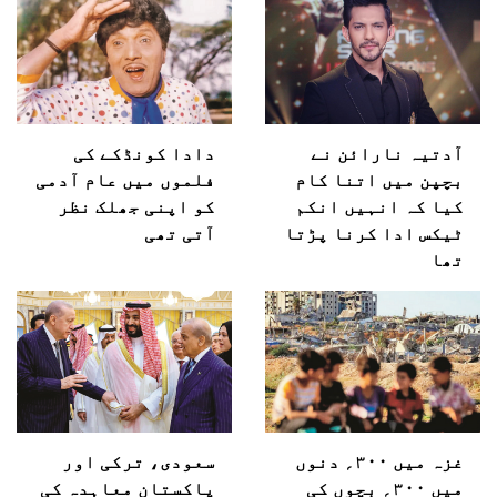
آدتیہ نارائن نے
دادا کونڈکے کی
بچپن میں اتنا کام
فلموں میں عام آدمی
کیا کہ انہیں انکم
کو اپنی جھلک نظر
ٹیکس ادا کرنا پڑتا
آتی تھی
تھا
غزہ میں ۳۰۰؍ دنوں
سعودی، ترکی اور
میں ۳۰۰؍ بچوں کی
پاکستان معاہدہ کی