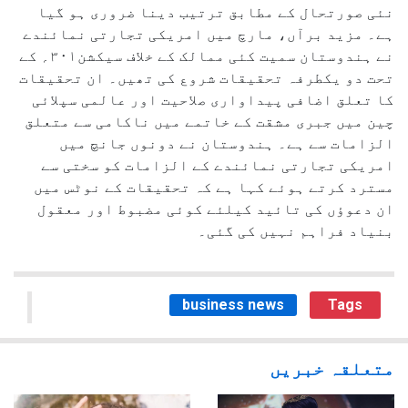
نئی صورتحال کے مطابق ترتیب دینا ضروری ہو گیا
ہے۔ مزید برآں، مارچ میں امریکی تجارتی نمائندے
نے ہندوستان سمیت کئی ممالک کے خلاف سیکشن۳۰۱؍ کے
تحت دو یکطرفہ تحقیقات شروع کی تھیں۔ ان تحقیقات
کا تعلق اضافی پیداواری صلاحیت اور عالمی سپلائی
چین میں جبری مشقت کے خاتمے میں ناکامی سے متعلق
الزامات سے ہے۔ ہندوستان نے دونوں جانچ میں
امریکی تجارتی نمائندے کے الزامات کو سختی سے
مسترد کرتے ہوئے کہا ہے کہ تحقیقات کے نوٹس میں
ان دعوؤں کی تائید کیلئے کوئی مضبوط اور معقول
بنیاد فراہم نہیں کی گئی۔
business news
Tags
متعلقہ خبریں