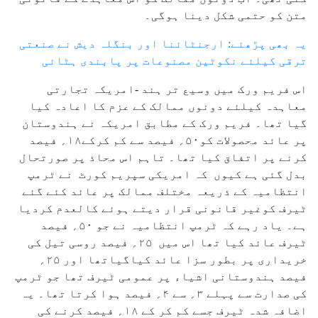
متن کو حتمی شکل دینا ہوگی۔
یہ بھی پڑھئے: ارجنٹائنا اور بنگلہ دیش نے صنعتی
ترقی کیلئے نکوٹین مصنوعات پر پابندی ہٹائی
اس فریم ورک میں وسیع تر ہند -امریکہ تجارتی
معاہدہ کیلئے دونوں ممالک کے عزم کا اعادہ کیا
گیا تھا۔ فریم ورک کے مطابق امریکہ نے ہندوستان
پر عائد محصولات کو۵۰؍ فیصد سے کم کرکے۱۸؍ فیصد
کرنے پر اتفاق کیا تھا۔ تاہم اس محاذ پر صورتحال
بدل گئی ہے کیوں کہ امریکی سپریم کورٹ نے ٹرمپ
انتظامیہ کے ذریعہ مختلف ممالک پر عائد کئے گئے
ٹیرف کوغیر قانونی قرار دیتے ہوئے کالعدم کردیا
ہے۔ یاد رہے کہ ٹرمپ انتظامیہ نے جو ۵۰؍ فیصد
ٹیرف عائد کیا تھا اس میں ۲۵؍ فیصد روسی تیل کی
خریداری پر بطور سزا عائد کیاگیاتھا اور ۲۵؍
فیصد ہندوستانی اشیاء پر عمومی ٹیرف تھا جو ٹرمپ
کی صدارت سے پہلے ۳؍ سے ۴؍ فیصد ہوا کرتا تھا۔ یہ
اضافہ شدہ ٹیرف جسے کم کر کے ۱۸؍ فیصد کرنے کی