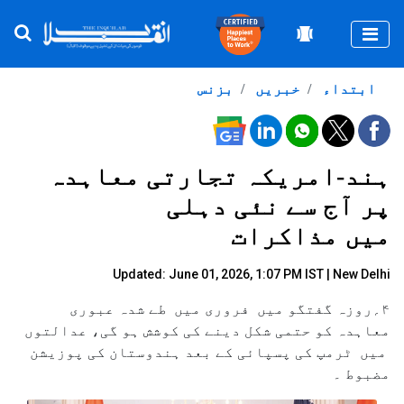
Togg
ابتداء
خبریں
بزنس
ہند-امریکہ تجارتی معاہدہ
پر آج سے نئی دہلی
میں مذاکرات
Updated: June 01, 2026, 1:07 PM IST | New Delhi
۴؍روزہ گفتگو میں فروری میں طے شدہ عبوری
معاہدہ کو حتمی شکل دینے کی کوشش ہو گی، عدالتوں
میں ٹرمپ کی پسپائی کے بعد ہندوستان کی پوزیشن
مضبوط ۔