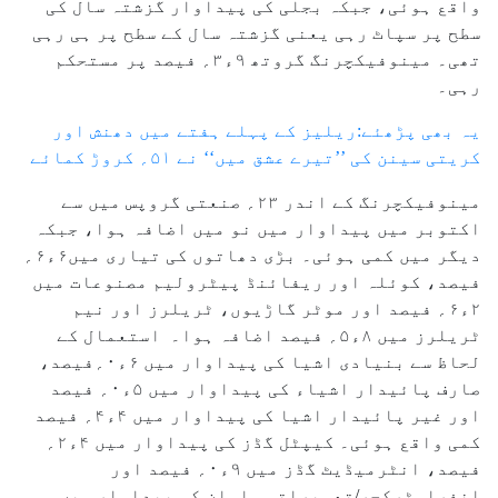
واقع ہوئی، جبکہ بجلی کی پیداوار گزشتہ سال کی
سطح پر سپاٹ رہی یعنی گزشتہ سال کے سطح پر ہی رہی
تھی۔ مینوفیکچرنگ گروتھ ۹ء۳؍ فیصد پر مستحکم
رہی۔
یہ بھی پڑھئے:ریلیز کے پہلے ہفتے میں دھنش اور
کریتی سینن کی ’’تیرے عشق میں‘‘ نے ۵۱؍ کروڑ کمائے
مینوفیکچرنگ کے اندر ۲۳؍ صنعتی گروپس میں سے
اکتوبر میں پیداوار میں نو میں اضافہ ہوا، جبکہ
دیگر میں کمی ہوئی۔ بڑی دھاتوں کی تیاری میں۶ء۶؍
فیصد، کوئلہ اور ریفائنڈ پیٹرولیم مصنوعات میں
۲ء۶؍ فیصد اور موٹر گاڑیوں، ٹریلرز اور نیم
ٹریلرز میں ۸ء۵؍ فیصد اضافہ ہوا۔ استعمال کے
لحاظ سے بنیادی اشیا کی پیداوار میں ۶ء۰؍فیصد،
صارف پائیدار اشیاء کی پیداوار میں ۵ء۰؍ فیصد
اور غیر پائیدار اشیا کی پیداوار میں ۴ء۴؍ فیصد
کمی واقع ہوئی۔ کیپٹل گڈز کی پیداوار میں ۴ء۲؍
فیصد، انٹرمیڈیٹ گڈز میں ۹ء۰؍ فیصد اور
انفراسٹرکچر/تعمیراتی سامان کی پیداوار میں