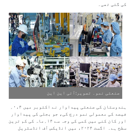
کی گئی تھی۔
صنعتی نمو۔ تصویر:آئی این این
ہندوستان کی صنعتی پیداوار نے اکتوبر میں ۴ء۰؍
فیصد کی معمولی نمو درج کی، جو بجلی کی پیداوار
اور کان کنی میں کمی کی وجہ سے ۱۴؍ماہ کی کم ترین
سطح ہے۔ اگست ۲۰۲۴ء میں انڈیکس آف انڈسٹریل