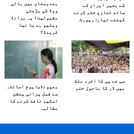
ہندوستان میں ہالی
کے بغیر ایران کے
ووڈ کی بڑھتی
ساتھ تنازع ختم کرنے
مقبولیت؛ یہ برانڈ
کیلئے تیار: رپورٹ
ویلیو ہے یا نیا
ٹرینڈ؟
سی جے پی کا اثر، ملک
بھیونڈی: یومِ اساتذہ
میں ڈر کا ماحول ختم
سے قبل پرانی پنشن
اسکیم نافذ کرنے کا
مطالبہ