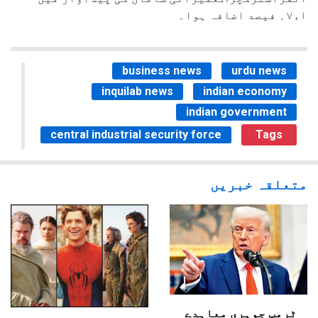
۱ء۷؍ فیصد اضافہ ہوا۔
business news
urdu news
inquilab news
indian economy
indian government
central industrial security force
Tags
متعلقہ خبریں
ٹرمپ جوہری معاہدے