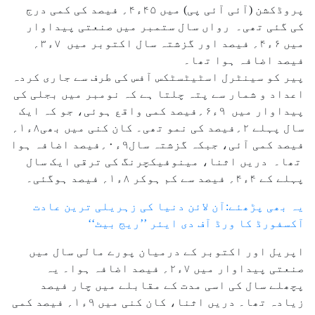
پروڈکشن (آئی آئی پی) میں ۴۵ء۴؍ فیصد کی کمی درج
کی گئی تھی۔ رواں سال ستمبر میں صنعتی پیداوار
میں ۶ء۴؍ فیصد اور گزشتہ سال اکتوبر میں ۷ء۳؍
فیصد اضافہ ہوا تھا۔
پیر کو سینٹرل اسٹیٹسٹکس آفس کی طرف سے جاری کردہ
اعداد و شمار سے پتہ چلتا ہے کہ نومبر میں بجلی کی
پیداوار میں ۹ء۶؍فیصد کمی واقع ہوئی، جو کہ ایک
سال پہلے ۲؍فیصد کی نمو تھی۔ کان کنی میں بھی۸ء۱؍
فیصد کمی آئی، جبکہ گزشتہ سال۹ء۰؍فیصد اضافہ ہوا
تھا۔ دریں اثنا، مینوفیکچرنگ کی ترقی ایک سال
پہلے کے ۴ء۴؍ فیصد سے کم ہوکر ۸ء۱؍ فیصد ہوگئی۔
یہ بھی پڑھئے:آن لائن دنیا کی زہریلی ترین عادت
آکسفورڈ کا ورڈ آف دی ایئر ’’ریج بیٹ‘‘
اپریل اور اکتوبر کے درمیان پورے مالی سال میں
صنعتی پیداوار میں ۷ء۲؍ فیصد اضافہ ہوا۔ یہ
پچھلے سال کی اسی مدت کے مقابلے میں چار فیصد
زیادہ تھا۔ دریں اثنا، کان کنی میں ۹ء۱؍ فیصد کمی