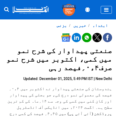
Togg
ابتداء
خبریں
بزنس
صنعتی پیداوار کی شرح نمو
میں کمی، اکتوبر میں شرح نمو
صرف۴ء۰؍فیصد رہی
Updated: December 01, 2025, 5:49 PM IST | New Delhi
ہندوستان کی صنعتی پیداوار نے اکتوبر میں ۴ء۰؍
فیصد کی معمولی نمو درج کی، جو بجلی کی پیداوار
اور کان کنی میں کمی کی وجہ سے ۱۴؍ماہ کی کم ترین
سطح ہے۔ اگست ۲۰۲۴ء میں انڈیکس آف انڈسٹریل
پروڈکشن (آئی آئی پی) میں ۴۵ء۴؍ فیصد کی کمی درج