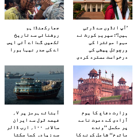
’آپ انڈوں سے ڈرتی
جھارکھنڈ: ہم
ہیں!‘: سپریم کورٹ نے
روشنائی سے تاریخ
مہوا موئترا کی
لکھیں گے: اے آئی ایس
ورچوئل پیشی کی
اے کی صدر نیہابورا
درخواست مسترد کردی
وزارت دفاع کا یوم
آبنائے ہرمز پر ۷؍
آزادی کے دعوت نامے
فیصد ٹول سے ایران
پر مکمل ’’وندے
سالانہ ۱۰۰؍ ارب ڈالر
ماترم‘‘ شامل کرنے کا
سے زیادہ کما سکتا