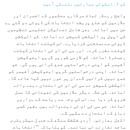
کو ۶؍اسکولی عمارتیں ملنےکی اُمید
واضح رہےکہ تمام سرکاری محکموں کے افسران اور
ملازمین کو ضلع پریشد انتخابات کی ڈیوٹی دی گئی ہے
جن میں اساتذہ بھی شامل تھےلیکن تعلیمی تنظیموں
کی اپیل پر الیکشن کمیشن نے اساتذہ کو الیکشن
ڈیوٹی سےمستثنیٰ کردیاہے۔اس کیلئے انتخابات
کیلئے مقرر کردہ اور سی ٹی ای ٹی امتحان کیلئے
رجسٹرڈ اساتذہ کو لازمی طورپر گروپ ایجوکیشن
آفیسر کو اپنی درخواستیں جمع کرانی ہوں گی۔ جو
اساتذہ اپنی درخواستیں گروپ ایجوکیشن آفیسر کو
جمع نہیں کرائیں گے،ان پر غور نہیں کیا جائے گا۔
الیکشن کمیشن نے سی ٹی ای ٹی امتحان دینے والے
اساتذہ کی جگہ دیگر ملازمین کی تعیناتی کا عمل
شروع کر دیا ہے۔اس کی وجہ سے ریاست کے ہزاروں
اساتذہ جو سی ٹی ای ٹی دینےوالے ہیں بغیر کسی
دباؤ کے امتحان دے سکیں گے۔
اکھل بھارتیہ اُردو شکشک سنگھ کے جنرل سیکریٹری
ساجد نثارنے اس نمائندہ کوبتایاکہ ’’انتخابات