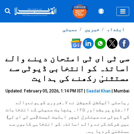
Togg
ابتداء
خبریں
ممبئی
سی ٹی ای ٹی امتحان دینے والے
اساتذہ کو انتخابی ڈیوٹی سے
مستثنیٰ رکھنے کی ہدایت
Updated: February 05, 2026, 1:14 PM IST |
Saadat Khan
| Mumbai
ریاستی الیکشن کمیشن نے ۷؍فروری کوہونےوالے
۱۲؍ضلع پریشداور ۱۲۵؍ پنچایت سمیتی کے انتخابات
کی ڈیوٹی سے سینٹرل ٹیچر اہلیت ٹیسٹ (سی ٹی ای ٹی)
میں شرکت کرنے والے اساتذہ کو انتخابی کاموں سے
مستثنیٰ کردیا ہے۔