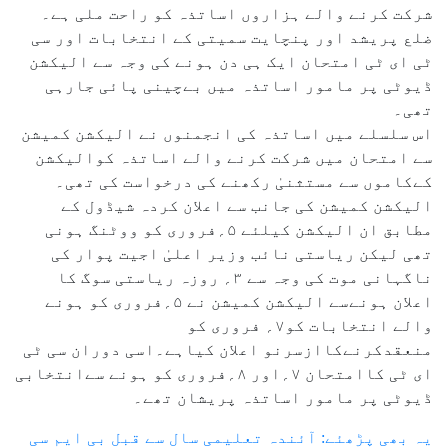
شرکت کرنے والے ہزاروں اساتذہ کو راحت ملی ہے۔
ضلع پریشد اور پنچایت سمیتی کے انتخابات اور سی
ٹی ای ٹی امتحان ایک ہی دن ہونے کی وجہ سے الیکشن
ڈیوٹی پر مامور اساتذہ میں بےچینی پائی جارہی
تھی۔
اس سلسلے میں اساتذہ کی انجمنوں نے الیکشن کمیشن
سے امتحان میں شرکت کرنے والے اساتذہ کوالیکشن
کےکاموں سے مستثنیٰ رکھنے کی درخواست کی تھی۔
الیکشن کمیشن کی جانب سے اعلان کردہ شیڈول کے
مطابق ان الیکشن کیلئے ۵؍فروری کو ووٹنگ ہونی
تھی لیکن ریاستی نائب وزیر اعلیٰ اجیت پوار کی
ناگہانی موت کی وجہ سے ۳؍ روزہ ریاستی سوگ کا
اعلان ہونےسے الیکشن کمیشن نے ۵؍فروری کو ہونے
والے انتخابات کو۷؍ فروری کو
منعقدکرنےکاازسرنو اعلان کیاہے۔اسی دوران سی ٹی
ای ٹی کاامتحان ۷؍اور ۸؍فروری کو ہونے سےانتخابی
ڈیوٹی پر مامور اساتذہ پریشان تھے۔
یہ بھی پڑھئے: آئندہ تعلیمی سال سے قبل بی ایم سی