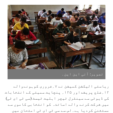
تصویر: آئی این این۔
ریاستی الیکشن کمیشن نے ۷؍فروری کوہونےوالے
۱۲؍ضلع پریشداور ۱۲۵؍ پنچایت سمیتی کے انتخابات
کی ڈیوٹی سے سینٹرل ٹیچر اہلیت ٹیسٹ (سی ٹی ای ٹی)
میں شرکت کرنے والے اساتذہ کو انتخابی کاموں سے
مستثنیٰ کردیا ہے۔اس سے سی ٹی ای ٹی امتحان میں