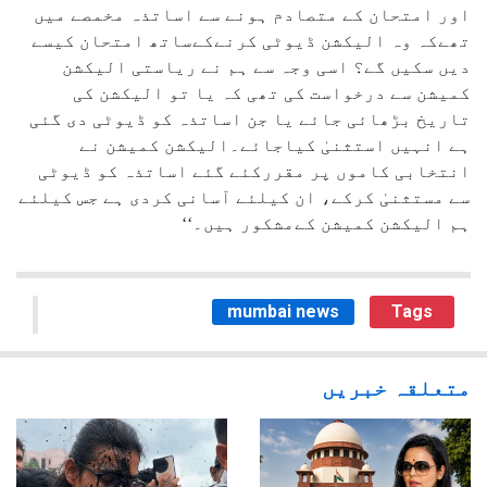
اور امتحان کے متصادم ہونے سے اساتذہ مخمصے میں
تھےکہ وہ الیکشن ڈیوٹی کرنےکےساتھ امتحان کیسے
دیں سکیں گے؟ اسی وجہ سے ہم نے ریاستی الیکشن
کمیشن سے درخواست کی تھی کہ یا تو الیکشن کی
تاریخ بڑھائی جائے یا جن اساتذہ کو ڈیوٹی دی گئی
ہے انہیں استثنیٰ کیاجائے۔الیکشن کمیشن نے
انتخابی کاموں پر مقررکئے گئے اساتذہ کو ڈیوٹی
سے مستثنیٰ کرکے، ان کیلئے آسانی کردی ہے جس کیلئے
ہم الیکشن کمیشن کےمشکور ہیں۔‘‘
mumbai news
Tags
متعلقہ خبریں