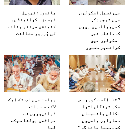
میونسپل اسکولوں
باندرہ: نیویل
میں ٹیچرزکی
ڈیسوزا گرائونڈ پر
کمی،والدین بچوں
کنونشن سینٹر بنانے
کاداخلہ نجی
کی پُرزور مخالفت
اسکولوں میں
کرانےپرمجبور
’’۱۵؍اگست کوہر اس
ریاست میں اب تک ایک
جگہ ترنگایاترا
لاکھ سے زائد
نکالی جائےجہاں
ڈرائیوروں نے
دھاراوی واسیوں
مراٹھی بولنا سیکھ
کوبھیجا جائے گا‘‘
لیا