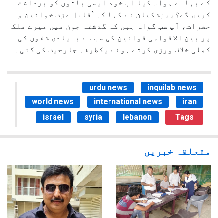
کے بہانے ہوا۔ کیا آپ خود ایسی باتوں کو برداشت
کریں گے؟پیزشکیان نے کہا کہ `قابل عزت خواتین و
حضرات، آپ سب گواہ ہیں کہ گذشتہ جون میں میرے ملک
پر بین الاقوامی قوانین کی سب سے بنیادی شقوں کی
کھلی خلاف ورزی کرتے ہوئے یکطرفہ جارحیت کی گئی۔
urdu news
inquilab news
world news
international news
iran
israel
syria
lebanon
Tags
متعلقہ خبریں