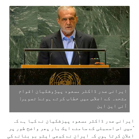
ایرانی صدر ڈاکٹر مسعود پیژوشکیان اقوام
متحدہ کے اجلاس میں خطاب کرتے ہوئے: تصویر:
آئی این این
ایرانی صدر ڈاکٹر مسعود پیزشکیان نے کہا ہے کہ
`میں اس اسمبلی کے سامنے ایک بار پھر واضح طور پر
اعلان کرتا ہوں کہ ایران نے کبھی ایٹم بم بنانے کی