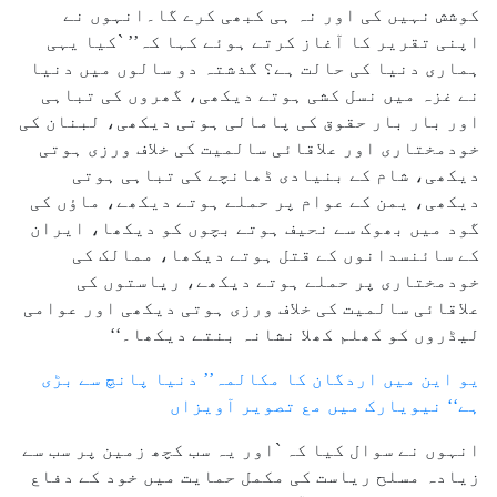
کوشش نہیں کی اور نہ ہی کبھی کرے گا۔انہوں نے
اپنی تقریر کا آغاز کرتے ہوئے کہا کہ’’ `کیا یہی
ہماری دنیا کی حالت ہے؟ گذشتہ دو سالوں میں دنیا
نے غزہ میں نسل کشی ہوتے دیکھی، گھروں کی تباہی
اور بار بار حقوق کی پامالی ہوتی دیکھی، لبنان کی
خودمختاری اور علاقائی سالمیت کی خلاف ورزی ہوتی
دیکھی، شام کے بنیادی ڈھانچے کی تباہی ہوتی
دیکھی، یمن کے عوام پر حملے ہوتے دیکھے، ماؤں کی
گود میں بھوک سے نحیف ہوتے بچوں کو دیکھا، ایران
کے سائنسدانوں کے قتل ہوتے دیکھا، ممالک کی
خودمختاری پر حملے ہوتے دیکھے، ریاستوں کی
علاقائی سالمیت کی خلاف ورزی ہوتی دیکھی اور عوامی
لیڈروں کو کھلم کھلا نشانہ بنتے دیکھا۔‘‘
یو این میں اردگان کا مکالمہ’’ دنیا پانچ سے بڑی
ہے‘‘ نیویارک میں مع تصویر آویزاں
انہوں نے سوال کیا کہ `اور یہ سب کچھ زمین پر سب سے
زیادہ مسلح ریاست کی مکمل حمایت میں خود کے دفاع