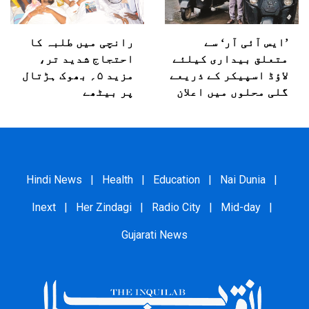
’ایس آئی آر‘ سے
رانچی میں طلبہ کا
متعلق بیداری کیلئے
احتجاج شدید تر،
لاؤڈ اسپیکر کے ذریعے
مزید ۵؍ بھوک ہڑتال
گلی محلوں میں اعلان
پر بیٹھے
Hindi News
|
Health
|
Education
|
Nai Dunia
|
Inext
|
Her Zindagi
|
Radio City
|
Mid-day
|
Gujarati News