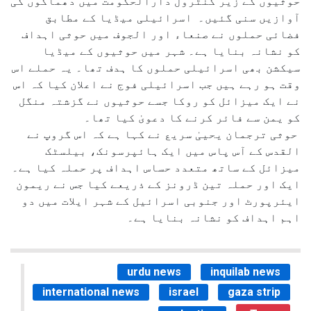
حوثیوں کے زیر کنٹرول دارالحکومت میں دھماکوں کی
آوازیں سنی گئیں۔ اسرائیلی میڈیا کے مطابق
فضائی حملوں نے صنعاء اور الجوف میں حوثی اہداف
کو نشانہ بنایا ہے۔ شہر میں حوثیوں کے میڈیا
سیکشن بھی اسرائیلی حملوں کا ہدف تھا۔ یہ حملے اس
وقت ہو رہے ہیں جب اسرائیلی فوج نے اعلان کیا کہ اس
نے ایک میزائل کو روکا جسے حوثیوں نے گزشتہ منگل
کو یمن سے فائر کرنے کا دعویٰ کیا تھا۔
حوثی ترجمان یحییٰ سریع نے کہا ہے کہ اس گروپ نے
القدس کے آس پاس میں ایک ہائپرسونک، بیلسٹک
میزائل کے ساتھ متعدد حساس اہداف پر حملہ کیا ہے۔
ایک اور حملہ تین ڈرونز کے ذریعے کیا جس نے ریمون
ایئرپورٹ اور جنوبی اسرائیل کے شہر ایلات میں دو
اہم اہداف کو نشانہ بنایا ہے۔
urdu news
inquilab news
international news
israel
gaza strip