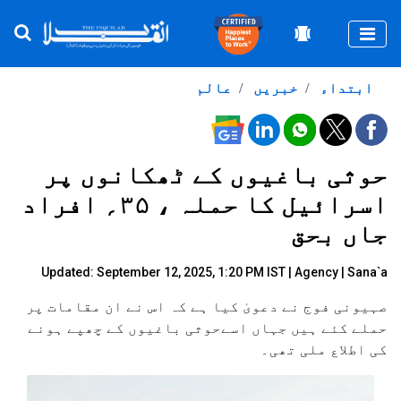
Togg
ابتداء
خبریں
عالم
حوثی باغیوں کے ٹھکانوں پر
اسرائیل کا حملہ ، ۳۵؍ افراد
جاں بحق
Updated: September 12, 2025, 1:20 PM IST |
Agency
| Sana`a
صہیونی فوج نے دعویٰ کیا ہے کہ اس نے ان مقامات پر
حملے کئے ہیں جہاں اسےحوثی باغیوں کے چھپے ہونے
کی اطلاع ملی تھی۔