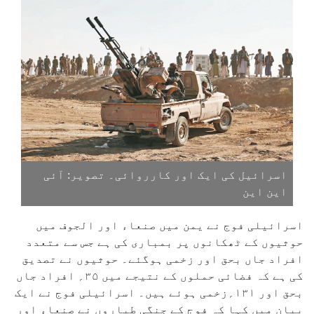
اسرائیل کی ایک اور کارروائی۔ تصویر: آئی
این این
اسرائیلی فوج نے یمن میں صنعاء اور الجوف میں
حوثیوں کے ٹھکانوں پر بمباری کی ہے جس سے متعدد
افراد جاں بحق اور زخمی ہوگئے۔ حوثیوں نے تصدیق
کی ہے کہ فضائی حملوں کے نتیجے میں ۳۵؍ افراد جاں
بحق اور ۱۳۱؍زخمی ہوئے ہیں۔ اسرائیلی فوج نے ایک
بیان میں کہا کہ فوج کے جنگی طیاروں نے صنعاء اور