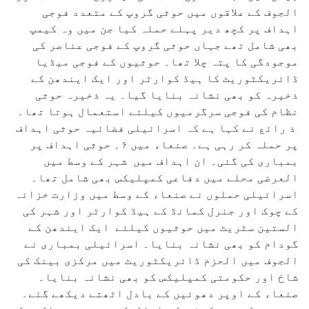
الجوف کے علاقوں میں حوثی گروپ کے متعدد فوجی
اہداف پر کچھ دیر پہلے حملہ کیا جن میں وہ کیمپ
بھی شامل تھے جہاں حوثی گروپ کے فوجی عناصر کی
موجودگی کا پتہ چلا تھا۔ حوثیوں کے فوجی میڈیا
ڈائریکٹوریٹ کا ہیڈ کوارٹر اور ایک ایندھن کے
ذخیرہ کو بھی نشانہ بنایا گیا۔ یہ ذخیرہ حوثی
نظام کی فوجی سرگرمیوں کیلئے استعمال ہوتا تھا۔
ذ رائع نے کہا ہے کہ اسرائیلی فضائیہ حوثی اہداف
پر حملہ کر رہی ہے۔ صنعاء میں ۶؍ حوثی اہداف پر
بمباری کی گئی۔ ان اہداف میں شہر کے وسط میں
العرضی محلے میں دفاعی کمپلیکس بھی شامل تھا۔
اسرائیلی حملوں نے صنعاء کے وسط میں وزارت خزانہ
کے چوک اور جنرل کمانڈ کے ہیڈ کوارٹر اور شہر کی
الستین سٹریٹ میں حوثیوں کیلئے ایک ایندھن کے
گودام کو بھی نشانہ بنایا۔ اسرائیلی بمباری نے
الجوف میں الحزم ڈائریکٹوریٹ میں مرکزی بینک کی
شاخ اور حکومتی کمپلیکس کو بھی نشانہ بنایا۔
صنعاء کے اوپر دھوئیں کے بادل اٹھتے دیکھے گئے۔