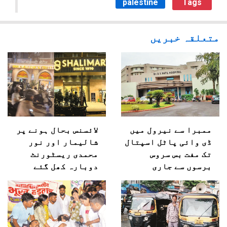
palestine
Tags
متعلقہ خبریں
ممبرا سے نیرول میں
لائسنس بحال ہونے پر
ڈی وائی پاٹل اسپتال
شالیمار اور نور
تک مفت بس سروس
محمدی ریسٹورنٹ
برسوں سے جاری
دوبارہ کھل گئے