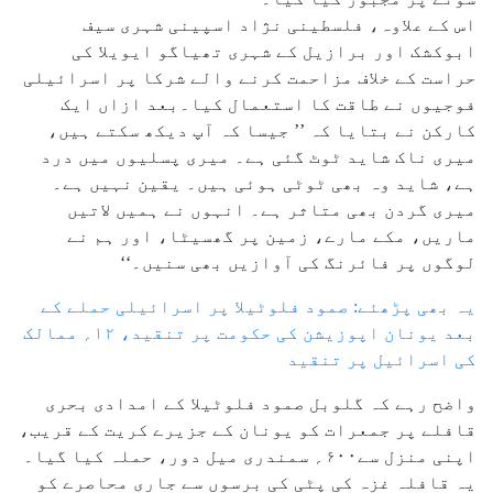
اس کے علاوہ، فلسطینی نژاد اسپینی شہری سیف
ابوکشک اور برازیل کے شہری تھیاگو ایویلا کی
حراست کے خلاف مزاحمت کرنے والے شرکا پر اسرائیلی
فوجیوں نے طاقت کا استعمال کیا۔بعد ازاں ایک
کارکن نے بتایا کہ ’’ جیسا کہ آپ دیکھ سکتے ہیں،
میری ناک شاید ٹوٹ گئی ہے۔ میری پسلیوں میں درد
ہے، شاید وہ بھی ٹوٹی ہوئی ہیں۔ یقین نہیں ہے۔
میری گردن بھی متاثر ہے۔ انہوں نے ہمیں لاتیں
ماریں، مکے مارے، زمین پر گھسیٹا، اور ہم نے
لوگوں پر فائرنگ کی آوازیں بھی سنیں۔‘‘
یہ بھی پڑھئے: صمود فلوٹیلا پر اسرائیلی حملے کے
بعد یونان اپوزیشن کی حکومت پر تنقید، ۱۲؍ ممالک
کی اسرائیل پر تنقید
واضح رہے کہ گلوبل صمود فلوٹیلا کے امدادی بحری
قافلے پر جمعرات کو یونان کے جزیرے کریت کے قریب،
اپنی منزل سے۶۰۰؍ سمندری میل دور، حملہ کیا گیا۔
یہ قافلہ غزہ کی پٹی کی برسوں سے جاری محاصرے کو