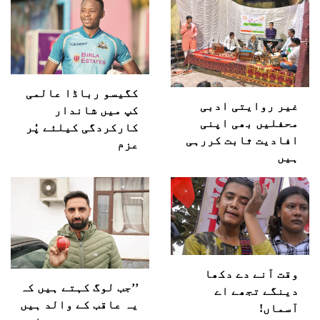
کگیسو رباڈا عالمی
غیر روایتی ادبی
کپ میں شاندار
محفلیں بھی اپنی
کارکردگی کیلئے پُر
افادیت ثابت کررہی
عزم
ہیں
وقت آنے دے دکھا
’’جب لوگ کہتے ہیں کہ
دینگے تجھے اے
یہ عاقب کے والد ہیں
آسماں!