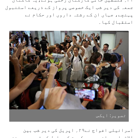
جمعہ کی دیر شب ایک خصوصی پرواز کے ذریعے استنبول
پہنچے، جہاں ان کے رشتہ داروں اور حکام نے
استقبال کیا۔
تصویر: ایکس
اسرائیلی افواج نے۲۹؍ اپریل کی دیر شب بین
الاقوامی پانی میں، کریت کے ساحل کے قریب، جو غزہ