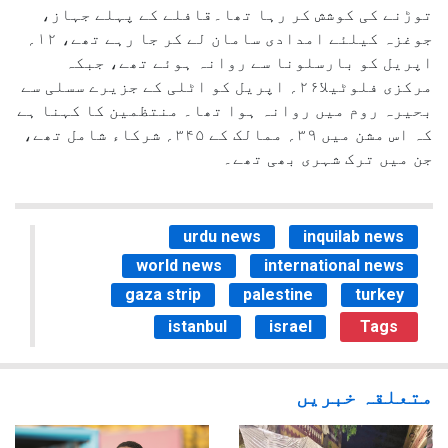
توڑنے کی کوشش کر رہا تھا۔قافلے کے پہلے جہاز،
جوغزہ کیلئے امدادی سامان لے کر جا رہے تھے، ۱۲؍
اپریل کو بارسلونا سے روانہ ہوئے تھے، جبکہ
مرکزی فلوٹیلا۲۶؍ اپریل کو اٹلی کے جزیرے سسلی سے
بحیرہ روم میں روانہ ہوا تھا۔ منتظمین کا کہنا ہے
کہ اس مشن میں ۳۹؍ ممالک کے ۳۴۵؍ شرکاء شامل تھے،
جن میں ترک شہری بھی تھے۔
urdu news
inquilab news
world news
international news
gaza strip
palestine
turkey
istanbul
israel
Tags
متعلقہ خبریں