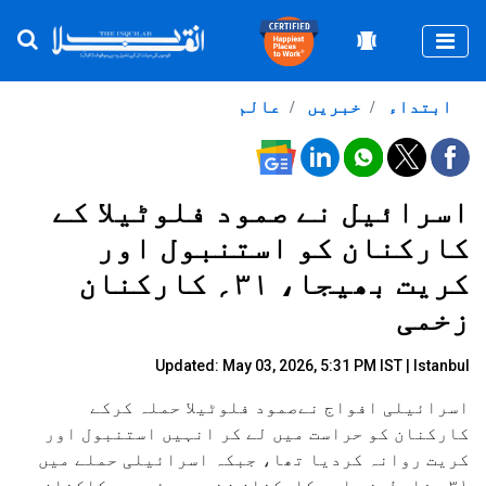
Togg
ابتداء
خبریں
عالم
اسرائیل نے صمود فلوٹیلا کے
کارکنان کو استنبول اور
کریت بھیجا، ۳۱؍ کارکنان
زخمی
Updated: May 03, 2026, 5:31 PM IST | Istanbul
اسرائیلی افواج نےصمود فلوٹیلا حملہ کرکے
کارکنان کو حراست میں لے کر انہیں استنبول اور
کریت روانہ کردیا تھا، جبکہ اسرائیلی حملے میں
۳۱؍ فلسطین حامی کارکنان زخمی ہوئے،یہ کاکنان