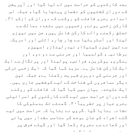
بعد کارکنوں کو حراست میں لے لیا گیا اور آپریشن
کے دوران کشتیوں کو نقصان پہنچایا گیا، جبکہ اس
امدادی بحری قافلے کو روکنے کے دوران کم ازکم ۳۱؍
کارکن زخمی ہوئے، زخمیوں میں متعدد ممالک سے
تعلق رکھنے والے کارکن شامل ہیں، جن میں نیوزی
لینڈ اور آسٹریلیا سے چار چار، اٹلی اور امریکہ
سے تین تین، کینیڈا، نیدرلینڈز، اسپین،
برطانیہ، کولمبیا اور جرمنی سے دو دو، اور
ہنگری، یوکرین، فرانس، پولینڈ اور پرتگال سے ایک
ایک کارکن شامل ہے۔مزید کہا گیا کہ ایک زخمی ترکی
اور جرمنی کی دوہری شہریت رکھتا ہے، جبکہ تین
دیگر مسافروں کی شناخت کے لیے کوششیں جاری ہیں۔
ایک علیحدہ بیان میں کہا گیا کہ قافلے کو روکنے
کے دوران حراست میں لیے گئے کارکنوں کو اسرائیلی
بحری جہاز پر تقریباً۴۰؍ گھنٹے تک بدسلوکی کا
نشانہ بنایا گیا۔گروپ نے بتایا کہ حراست میں لیے
گئے افراد کو جان بوجھ کر مناسب مقدار میں پانی
اور کھانے سے محروم رکھا گیا اور گیلے فرش پر
سونے پر مجبور کیا گیا۔