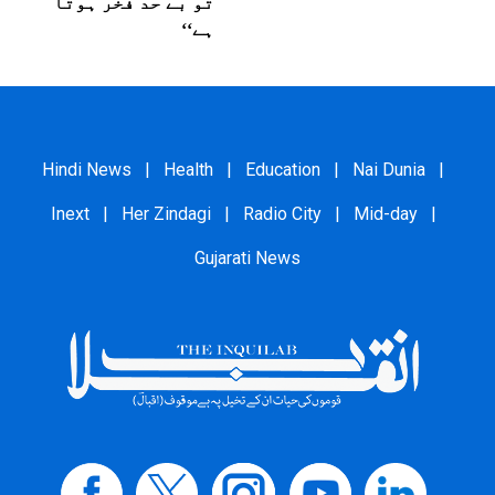
تو بے حد فخر ہوتا
ہے‘‘
Hindi News
|
Health
|
Education
|
Nai Dunia
|
Inext
|
Her Zindagi
|
Radio City
|
Mid-day
|
Gujarati News