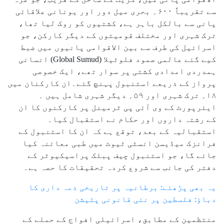
سے تقریباً ۶۰۰؍ بحری میل دور اور یونانی علاقائی
پانی سے بالکل باہر ہے، کشتیوں کو روک لیا تھا،
ترک شہری اور مختلف قومیتوں کے دیگر کارکن، جو
اسرائیل کی طرف سے بین الاقوامی پانیوں میں ضبط
کیے گئے عالمی صمود فلوٹیلا (Global Sumud) انسانی
ہمدردی امدادی کشتی پر سوار تھے، ایک خصوصی
پرواز کے ذریعے استنبول پہنچ گئے۔ان کارکنان میں
۱۸؍ ترک شہری اور ۵۹؍ دیگر شہری شامل ہیں ۔
ایئرپورٹ کے وی آئی پی ٹرمینل پر کارکنوں کا ان
کے رشتہ داروں اور حکام نے استقبال کیا۔
استقبالیہ کے بعد، توقع ہے کہ ان کا استنبول کے
فرانزک میڈیسن انسٹی ٹیوٹ میں طبی معائنہ کیا
جائے گا، جو استنبول چیف پبلک پراسیکیوٹر کے
دفتر کی جانب سے شروع کردہ تحقیقات کا حصہ ہے۔
یہ بھی پڑھئے: برطانیہ پر تاریخی ذمہ داری کا
دباؤ: فلسطین پر نئی قانونی پٹیشن
منتظمین کے مطابق، اسرائیلی افواج کے حملے کے