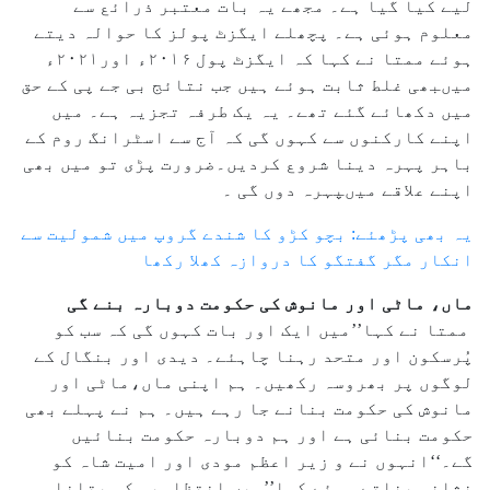
لیے کیا گیا ہے۔ مجھے یہ بات معتبر ذرائع سے
معلوم ہوئی ہے۔ پچھلے ایگزٹ پولز کا حوالہ دیتے
ہوئے ممتا نے کہا کہ ایگزٹ پول ۲۰۱۶ء اور۲۰۲۱ء
میںبھی غلط ثابت ہوئے ہیں جب نتائج بی جے پی کے حق
میں دکھائے گئے تھے۔ یہ یک طرفہ تجزیہ ہے۔ میں
اپنے کارکنوں سے کہوں گی کہ آج سے اسٹرانگ روم کے
باہر پہرہ دینا شروع کردیں۔ضرورت پڑی تو میں بھی
اپنے علاقے میںپہرہ دوں گی ۔
یہ بھی پڑھئے: بچو کڑو کا شندے گروپ میں شمولیت سے
انکار مگر گفتگو کا دروازہ کھلا رکھا
ماں، ماٹی اور مانوش کی حکومت دوبارہ بنے گی
ممتا نے کہا’’میں ایک اور بات کہوں گی کہ سب کو
پُرسکون اور متحد رہنا چاہئے۔ دیدی اور بنگال کے
لوگوں پر بھروسہ رکھیں۔ ہم اپنی ماں،ماٹی اور
مانوش کی حکومت بنانے جا رہے ہیں۔ ہم نے پہلے بھی
حکومت بنائی ہے اور ہم دوبارہ حکومت بنائیں
گے۔‘‘انہوں نے و زیر اعظم مودی اور امیت شاہ کو
نشانہ بناتے ہوئے کہا’’میں انتظامیہ کو بتانا