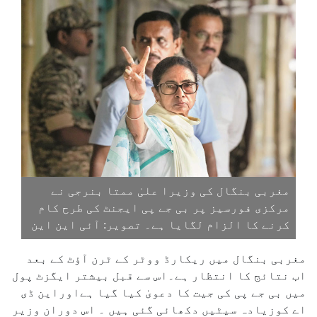
مغربی بنگال کی وزیرا علیٰ ممتا بنرجی نے
مرکزی فورسیز پر بی جے پی ایجنٹ کی طرح کام
کرنے کا الزام لگایا ہے۔ تصویر: آئی این این
مغربی بنگال میں ریکارڈ ووٹر کے ٹرن آؤٹ کے بعد
اب نتائج کا انتظار ہے۔اس سے قبل بیشتر ایگزٹ پول
میں بی جے پی کی جیت کا دعویٰ کیا گیا ہےاوراین ڈی
اے کوزیادہ سیٹیں دکھائی گئی ہیں ۔ اس دوران وزیر