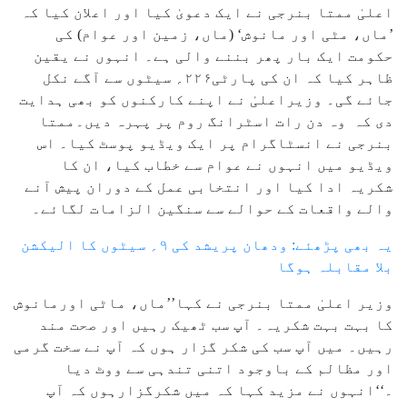
اعلیٰ ممتا بنرجی نے ایک دعویٰ کیا اور اعلان کیا کہ
’ماں، مٹی اور مانوش‘ (ماں، زمین اور عوام) کی
حکومت ایک بار پھر بننے والی ہے۔ انہوں نے یقین
ظاہر کیا کہ ان کی پارٹی۲۲۶؍ سیٹوں سے آگے نکل
جائے گی۔ وزیراعلیٰ نے اپنے کارکنوں کو بھی ہدایت
دی کہ وہ دن رات اسٹرانگ روم پر پہرہ دیں۔ممتا
بنرجی نے انسٹاگرام پر ایک ویڈیو پوسٹ کیا۔ اس
ویڈیو میں انہوں نے عوام سے خطاب کیا، ان کا
شکریہ ادا کیا اور انتخابی عمل کے دوران پیش آنے
والے واقعات کے حوالے سے سنگین الزامات لگائے۔
یہ بھی پڑھئے: ودھان پریشد کی ۹؍ سیٹوں کا الیکشن
بلا مقابلہ ہوگا
وزیر اعلیٰ ممتا بنرجی نے کہا’’ماں، ماٹی اورمانوش
کا بہت بہت شکریہ۔ آپ سب ٹھیک رہیں اور صحت مند
رہیں۔ میں آپ سب کی شکر گزار ہوں کہ آپ نے سخت گرمی
اور مظالم کے باوجود اتنی تندہی سے ووٹ دیا
۔‘‘انہوں نے مزید کہا کہ میں شکرگزارہوں کہ آپ