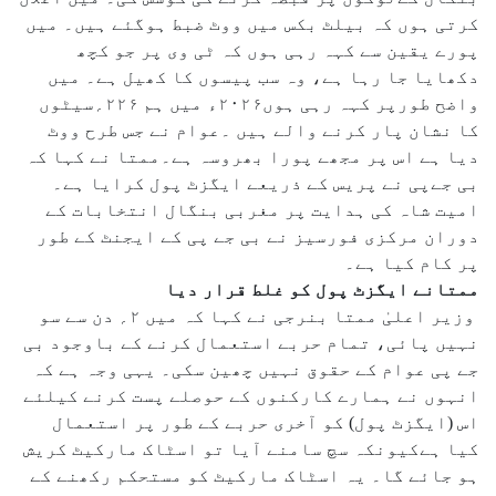
کرتی ہوں کہ بیلٹ بکس میں ووٹ ضبط ہوگئے ہیں۔ میں
پورے یقین سے کہہ رہی ہوں کہ ٹی وی پر جو کچھ
دکھایا جا رہا ہے، وہ سب پیسوں کا کھیل ہے۔ میں
واضح طورپر کہہ رہی ہوں۲۰۲۶ء میں ہم ۲۲۶؍سیٹوں
کا نشان پار کرنے والے ہیں ۔عوام نے جس طرح ووٹ
دیا ہے اس پر مجھے پورا بھروسہ ہے۔ممتا نے کہا کہ
بی جےپی نے پریس کے ذریعے ایگزٹ پول کرایا ہے۔
امیت شاہ کی ہدایت پر مغربی بنگال انتخابات کے
دوران مرکزی فورسیز نے بی جے پی کے ایجنٹ کے طور
پر کام کیا ہے۔
ممتانے ایگزٹ پول کو غلط قرار دیا
وزیر اعلیٰ ممتا بنرجی نے کہا کہ میں ۲؍ دن سے سو
نہیں پائی، تمام حربے استعمال کرنے کے باوجود بی
جے پی عوام کے حقوق نہیں چھین سکی۔ یہی وجہ ہے کہ
انہوں نے ہمارے کارکنوں کے حوصلے پست کرنے کیلئے
اس (ایگزٹ پول) کو آخری حربے کے طور پر استعمال
کیا ہےکیونکہ سچ سامنے آیا تو اسٹاک مارکیٹ کریش
ہو جائے گا۔ یہ اسٹاک مارکیٹ کو مستحکم رکھنے کے