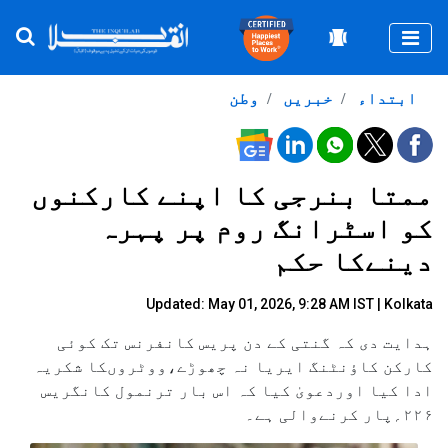
Togg
ابتداء
خبریں
وطن
ممتا بنرجی کا اپنے کارکنوں
کو اسٹرانگ روم پر پہرہ
دینےکا حکم
Updated: May 01, 2026, 9:28 AM IST | Kolkata
ہدایت دی کہ گنتی کے دن پریس کانفرنس تک کوئی
کارکن کاؤنٹنگ ایریا نہ چھوڑے،ووٹروںکا شکریہ
ادا کیا اوردعویٰ کیا کہ اس بار ترنمول کانگریس
۲۲۶؍پار کرنےوالی ہے۔