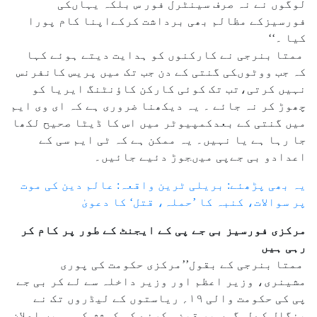
لوگوں نے نہ صرف سینٹرل فور س بلکہ یہاںکی
فورسیزکے مظالم بھی برداشت کرکےاپنا کام پورا
کیا ۔‘‘
ممتا بنرجی نے کارکنوں کو ہدایت دیتے ہوئے کہا
کہ جب ووٹوںکی گنتی کے دن جب تک میں پریس کانفرنس
نہیں کرتی،تب تک کوئی کارکن کاؤنٹنگ ایریا کو
چھوڑ کر نہ جائے ۔ یہ دیکھنا ضروری ہے کہ ای وی ایم
میں گنتی کے بعدکمپیوٹر میں اس کا ڈیٹا صحیح لکھا
جا رہا ہے یا نہیں۔ یہ ممکن ہے کہ ٹی ایم سی کے
اعدادو بی جےپی میںجوڑ دئیے جائیں۔
یہ بھی پڑھئے: بریلی ٹرین واقعہ: عالم دین کی موت
پر سوالات، کنبہ کا ’حملہ، قتل‘ کا دعویٰ
مرکزی فورسیز بی جے پی کے ایجنٹ کے طور پر کام کر
رہی ہیں
ممتا بنرجی کے بقول’’مرکزی حکومت کی پوری
مشینری، وزیر اعظم اور وزیر داخلہ سے لے کر بی جے
پی کی حکومت والی ۱۹؍ ریاستوں کے لیڈروں تک نے
بنگال کےلوگوں پر قبضہ کرنے کی کوشش کی۔ میں اعلان