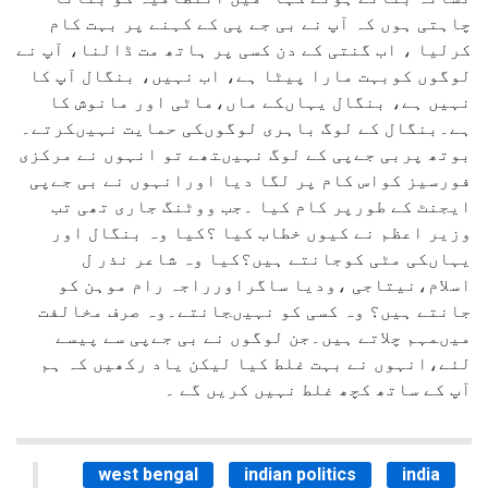
چاہتی ہوں کہ آپ نے بی جے پی کے کہنے پر بہت کام
کرلیا ، اب گنتی کے دن کسی پر ہاتھ مت ڈالنا، آپ نے
لوگوں کوبہت مارا پیٹا ہے، اب نہیں، بنگال آپ کا
نہیں ہے، بنگال یہاںکے ماں،ماٹی اور مانوش کا
ہے۔بنگال کے لوگ باہری لوگوںکی حمایت نہیںکرتے۔
بوتھ پربی جےپی کے لوگ نہیںتھے تو انہوں نے مرکزی
فورسیز کواس کام پر لگا دیا اورانہوں نے بی جےپی
ایجنٹ کے طورپر کام کیا ۔جب ووٹنگ جاری تھی تب
وزیر اعظم نے کیوں خطاب کیا ؟کیا وہ بنگال اور
یہاںکی مٹی کوجانتے ہیں؟کیا وہ شاعر نذر ل
اسلام،نیتاجی ،ودیا ساگراورراجہ رام موہن کو
جانتے ہیں؟ وہ کسی کو نہیںجانتے۔وہ صرف مخالفت
میںمہم چلاتے ہیں۔جن لوگوں نے بی جےپی سے پیسے
لئے،انہوں نے بہت غلط کیا لیکن یاد رکھیں کہ ہم
آپ کے ساتھ کچھ غلط نہیں کریں گے ۔
west bengal
indian politics
india