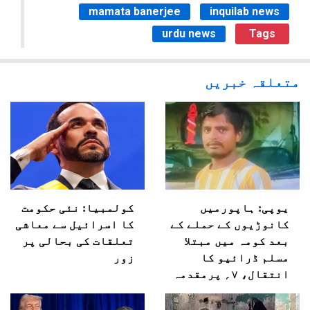
mamata banerjee
inquilab news
urdu news
Tags
متعلقہ خبریں
یوپی: ہاپورمیں
کولمبیا: نئی حکومت
کانوڑیوں کے حملے کے
کا اسرائیل سے معاشی
بعد کومہ میں مبتلا
تعلقات کی بحالی پر
مسلم ڈرائیو کا
زور
انتقال، ۷؍ پرمقدمہ