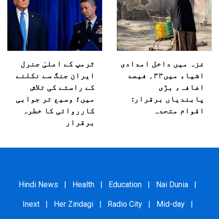
غزہ میں داخل امدادی
ٹرمپ کے اعلیٰ جنرل
اشیاء میں۳۳؍ فیصد
ایران جنگ سے نکلنے
اضافہ، بڑی
کے راستے کی تلاش
پابندیاں برقرار:
میں؛ وسیع تر جوابی
اقوام متحدہ
کارروائی کا خطرہ
برقرار
Hindi News
|
Health
|
Education
|
Nai Dunia
|
Inext
|
Her Zindagi
|
Radio City
|
Mid-day
|