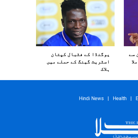
 سے
یوگنڈا کے فٹبال کپتان
لا
اسٹریٹ گینگ کے حملے میں
ہلاک
Hindi News
|
Health
|
E