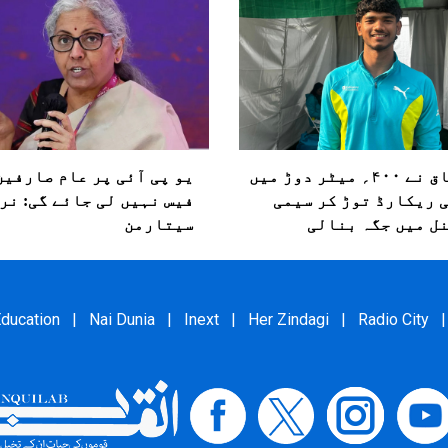
اشفاق نے ۴۰۰؍ میٹر دوڑ میں
یو پی آئی پر عام صارفین
 ریکارڈ توڑ کر سیمی
فیس نہیں لی جائے گی: نرم
ل میں جگہ بنالی
سیتارمن
ducation
|
Nai Dunia
|
Inext
|
Her Zindagi
|
Radio City
|