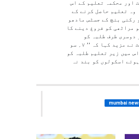
ت اور محکمہ تعلیم کے اس
 وہ تعلیم حاصل کرنے کے
 رکنی بنچ کے جسٹس مادھو
و مراٹھی کو فروغ دینے کا
 دوسری طرف طلبہ کو
مراٹھی اسکول سے ہی محروم کر رہی ہے ۔ حکومت کا یہ دوہرا رویہ قابل قبول نہیں۔‘‘ کورٹ نے مزید کہا کہ ’’ ۷؍ سو
س میں زیر تعلیم طلبہ کو
ہوئے اسکولوں کو بند نہ
mumbai new