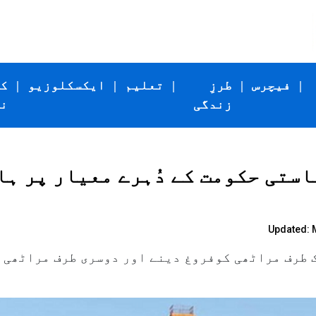
|
فیچرس
|
طرزِ
|
تعلیم
|
ایکسکلوزیو
|
ک
زندگی
ن
ستی حکومت کے دُہرے معیار پر ہا
Updated: M
 طرف مراٹھی کوفروغ دینے اور دوسری طرف مراٹھی 