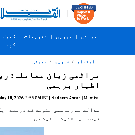
ممبئی
|
خبریں
|
تفریحات
|
کھیل
کود
ابتداء
خبریں
ممبئی
مراٹھی زبان معاملہ: ریا
اظہار برہمی
ay 18, 2026, 3:58 PM IST |
Nadeem Asran
| Mumbai
عدالت نے ریاستی حکومت کے ذریعے ایک
فیصلہ پر شدید تنقید کی۔