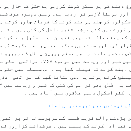
 دینے کی ہر ممکن کوشش کررہی ہے حتیٰ کہ حال ہی م
ولوں کو جلد ہی بند کرنے کا فرمان جاری کرتے ہوئ
ی کورٹ میں کئی عرضداشتیں داخل کی گئی ہیں ۔ تاہ
 کو ہونے والے تعلیمی نقصان اور اسکول بند کرنے 
ہار کیا اور ساتھ ہی محکمہ تعلیم اور حکومت کی س
س مادھو جامدار اور جسٹس پروین پاٹل کے روبرو د
ذریعہ بتایاگیا کہ حکومت نے اپریل میں شہر
 ،بند کرنے کا فیصلہ کیا ہے ۔ اس سلسلہ میں حکوم
یلنج کرتے ہوئے یہ بھی بتایا گیا کہ مراٹھی ایڈی
اکثر اسکول دیہی علاقوں میں آباد ہیں ۔
 کی قیمتوں میں غیرمعمولی اضافہ
یں پڑھنے والے غریب طلبہ کے سرپرست نہ تو پرائیو
س فیس ادا کرنے کے پیسے ہیں ۔ عرضداشت گزاروں نے