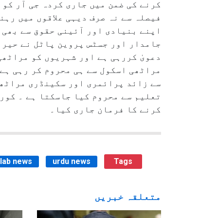
کرنے کی ضمن میں جاری کردہ جی آر کو
فیصلہ سے نہ صرف دیہی علاقوں میں رہن
اپنے بنیادی اور آئینی حقوق سے بھی 
جامدار اور جسٹس پروین پاٹل نے حیران
دعویٰ کررہی ہے اور شہریوں کو مراٹھی
سے زائد پرائمری اور سکینڈری مراٹھی 
تعلیم سے محروم کیا جاسکتا ہے ۔ کورٹ
کرنے کا فرمان جاری کیا۔
ilab news
urdu news
Tags
متعلقہ خبریں