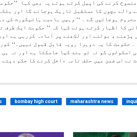
 منسوخ کرنے کی اپیل کرتے ہوئے یہ بھی کہا ’’حکوم
ے والے بچوں کا مستقبل تاریک ہوجائے گا اور بلکہ
محروم ہوجائیں گے ۔ ‘‘ وہیں بامبے ہائیکورٹ کی دو
ی کا اظہار کرتے ہوئے کہا کہ ’’ حکومت ایک طرف ت
 پڑھنے ، بولنے اور لکھنے پر آمادہ کررہی ہے اور
اسکولوں کو نہ تو بند کیا جاسکتا ہے اور نہ ہی ا
 نے اس ضمن میں حلف نامہ داخل کرنے کا حکم دیتے 
s
bombay high court
maharashtra news
inqu