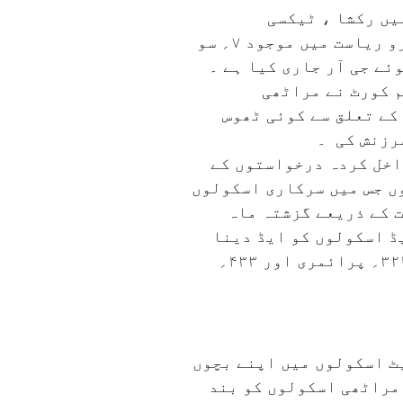
یں رکشا ، ٹیکسی
ڈرائیوروں کو مراٹھی لکھنا ، پڑھنا اور بولنا لازمی قراردیا ہے۔ وہیں دوسری طرف شہرو ریاست میں موجود ۷؍ سو
ے جی آر جاری کیا ہے ۔
م کورٹ نے مراٹھی
کے تعلق سے کوئی ٹھوس
رزنش کی ۔
اخل کردہ درخواستوں کے
 اور ریاست میں موجود ۷۶۷؍ مراٹھی اسکولوں جس میں سرکاری اسکولوں
ت کے ذریعے گزشتہ ماہ
ڈ اسکولوں کو ایڈ دینا
بند کر دیا گیا ہے ۔ عرضداشت کے ذریعے یہ اطلاع بھی فراہم کی گئی کہ شہر و ریاست میں ۳۲۴؍ پرائمری اور ۴۳۳؍
یٹ اسکولوں میں اپنے بچوں
 مراٹھی اسکولوں کو بند