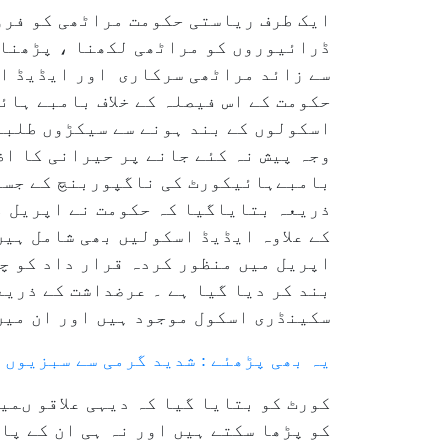
ایک طرف ریاستی حکومت مراٹھی کو فروغ
سے زائد مراٹھی سرکاری اور ایڈیڈ اسک
حکومت کے اس فیصلہ کے خلاف بامبے ہائ
اسکولوں کے بند ہونے سے سیکڑوں طلبہ
وجہ پیش نہ کئے جانے پر حیرانی کا اظ
بامبےہائیکورٹ کی ناگپوربنچ کے جسٹ
کے علاوہ ایڈیڈ اسکولیں بھی شامل ہیں
اپریل میں منظور کردہ قرار داد کو چ
سکینڈری اسکول موجود ہیں اور ان میں 
یہ بھی پڑھئے : شدید گرمی سے سبزیوں
کورٹ کو بتایا گیا کہ دیہی علاقو ںم
کو پڑھا سکتے ہیں اور نہ ہی ان کے پا