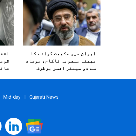
ایران میں حکومت گرانے کا
مبینہ منصوبہ ناکام، موساد
قومی
سے دو سینئر افسر برطرف
فائن
Mid-day
|
Gujarati News