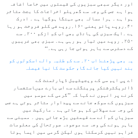
اور دیگر سبھی سبزیوں کی قیمتوں میں خاصا اضافہ
ہوا ہے جس کی وجہ سے گھریلو اخراجات کا بجٹ متاثر
ہوا ہے ۔ ہرا مسالہ بھی مہنگا ہوگیا ہے ۔ ادرک
۴۰؍روپے پائو یعنی ۱۶۰؍روپے فی کلو فروخت ہو رہا
ہے ۔ایک سبزی کی ہانڈی بھی اب کم ازکم ۲۰۰؍ سے
۲۵۰؍ روپے میں تیار ہو رہی ہے۔ سبزی بھی غریبوں
کے دسترس سے باہر ہوتی جا رہی ہے۔‘‘
یہ بھی پڑھئے: اب ۲۰؍ سے کم طلبہ والے اسکولوں کو
بند نہیں کیا جائے گا، حکومت کا نیا فیصلہ
اے پی ایم سی کے ویجیٹیبل ڈپارٹمنٹ کے
ڈائریکٹرشنکر پرینگلے سے اس بارے میںاستفسار
کرنے پر انہوں نے کہا کہ ’’گرمی کے موسم میں
سبزیوں کے سوکھ جانے سے پیداوار متاثر ہوتی ہے جس
کی وجہ سے سپلائی کم ہو جاتی ہے ۔ مارکیٹ میں
سبزیاں کم آنے سے قیمتیں بڑھ جاتی ہیں ۔ ممبئی سے
باہر ہونے کی وجہ سے موجودہ صورتحال کی معلومات
فراہم نہیں کرسکتا ہوں لیکن گرمی میں ایسا ہوتا