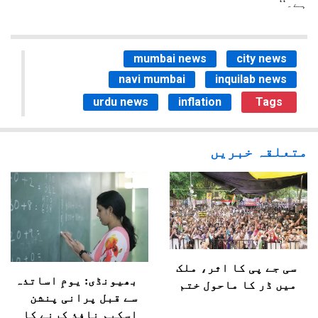
ہے۔‘‘
mumbai news
city news
navi mumbai
inquilab news
urdu news
inflation
Tags
متعلقہ خبریں
سی جے پی کا اثر، ملک
بھیونڈی: یومِ اساتذہ
میں ڈر کا ماحول ختم
سے قبل پرانی پنشن
اسکیم نافذ کرنے کا