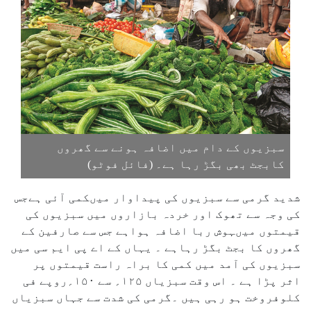
سبزیوں کے دام میں اضافہ ہونے سے گھروں
کابجٹ بھی بگڑ رہا ہے۔ (فائل فوٹو)
شدید گرمی سے سبزیوں کی پیداوار میںکمی آئی ہےجس
کی وجہ سے تھوک اور خردہ بازاروں میں سبزیوں کی
قیمتوں میںہوش ربا اضافہ ہواہے جس سے صارفین کے
گھروں کا بجٹ بگڑ رہاہے ۔ یہاں کے اے پی ایم سی میں
سبزیوں کی آمد میں کمی کا براہ راست قیمتوں پر
اثر پڑا ہے ۔ اس وقت سبزیاں ۱۲۵؍ سے ۱۵۰؍روپے فی
کلوفروخت ہو رہی ہیں ۔گرمی کی شدت سے جہاں سبزیاں