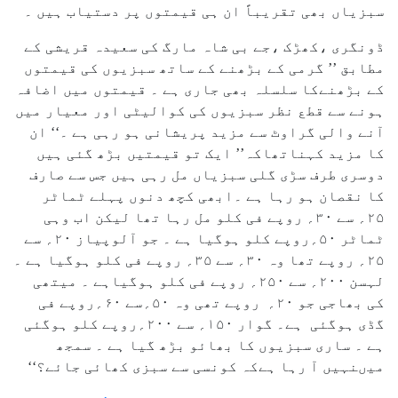
سبزیاں بھی تقریباً ان ہی قیمتوں پر دستیاب ہیں ۔
ڈونگری ،کھڑک ،جے بی شاہ مارگ کی سعیدہ قریشی کے
مطابق ’’ گرمی کے بڑھنے کے ساتھ سبزیوں کی قیمتوں
کے بڑھنےکا سلسلہ بھی جاری ہے ۔ قیمتوں میں اضافہ
ہونے سے قطع نظر سبزیوں کی کوالیٹی اور معیار میں
آنے والی گراوٹ سے مزید پریشانی ہو رہی ہے ۔‘‘ ان
کا مزید کہناتھاکہ’’ ایک تو قیمتیں بڑھ گئی ہیں
دوسری طرف سڑی گلی سبزیاں مل رہی ہیں جس سے صارف
کا نقصان ہو رہا ہے ۔ابھی کچھ دنوں پہلے ٹماٹر
۲۵؍ سے ۳۰؍ روپے فی کلو مل رہا تھا لیکن اب وہی
ٹماٹر ۵۰؍روپے کلو ہوگیا ہے ۔ جو آلوپیاز ۲۰؍ سے
۲۵؍ روپے تھا وہ ۳۰؍ سے ۳۵؍ روپے فی کلو ہوگیا ہے ۔
لہسن ۲۰۰؍ سے ۲۵۰؍ روپے فی کلو ہوگیاہے ۔ میتھی
کی بھاجی جو ۲۰؍ روپے تھی وہ ۵۰؍سے ۶۰؍روپے فی
گڈی ہوگئی ہے۔ گوار ۱۵۰؍ سے ۲۰۰؍روپے کلو ہوگئی
ہے ۔ ساری سبزیوں کا بھائو بڑھ گیا ہے ۔ سمجھ
میںنہیں آ رہا ہےکہ کونسی سے سبزی کھائی جائے؟‘‘