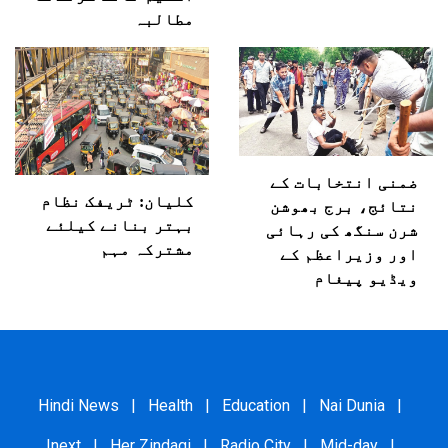
مطالبہ
ضمنی انتخابات کے
کلیان: ٹریفک نظام
نتائج، برج بھوشن
بہتر بنانے کیلئے
شرن سنگھ کی رہائی
مشترکہ مہم
اور وزیراعظم کے
ویڈیو پیغام
Hindi News
|
Health
|
Education
|
Nai Dunia
|
Inext
|
Her Zindagi
|
Radio City
|
Mid-day
|