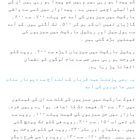
کم پیدا ہو رہی ہیں وہیں جو پیدا ہو رہی ہیں ان کی
کوالیٹی اچھی نہیں ہے ۔ پیداوار میں کمی سے واشی
مارکیٹ میں سبزیوں کی آمد جو پہلے ۷۰۰؍ سے ۸۰۰؍
گاڑیاں تھیں اب کم ہو کر ۵۰۰؍ تک آگئی ہیں۔کم آمد
سے ہول سیل اور ریٹیل مارکیٹ میں سبزیوں کی
قیمتیں بڑھ گئی ہیں ۔
ریٹیل مارکیٹ میں سبزیاں ڈیڑھ سے ۲۰۰؍ روپے کلو
فروخت ہو رہی ہیں جس سے عام لوگوں کو نقصان
اٹھانا پڑ رہا ہے۔
یہ بھی پڑھئے: عید قرباں کے لئے آج سے دیونار منڈی
میں جانوروں کی آمد
تھوک مارکیٹ میں سبزیوں کی قلت سے ان کی قیمتوں
میں ۴۰؍ سے ۵۰؍فیصد تک کا اصافہ ہوا ہے وہیں خردہ
بازار میں جن سبزیوں کی قیمت پہلے ۱۰۰؍ روپے سے
کم تھی اب ۱۵۰؍ سے ۲۰۰؍روپے فی کلو تک پہنچ گئی
ہیں ۔ پھلیاں اور مٹر۲۴۰؍روپے فی کلو فروخت ہو
رہی ہیں۔ بیگن ۱۲۰؍ سے ۱۳۰؍ روپے ، اسی طرح دیگر