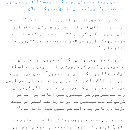
یہ بھی پڑھئے: ممبئی یوتھ کانگریس کا ’شہری مزدور
انصاف مہم‘ اور ’ممبئی کا حق‘ مہم کا اعلان
ایک سوال کے جواب میں انہوں نے بتایا کہ ’’ سنیچر
کو میں نے ناقص قسم کی نرم اور چھوٹی بھنڈی اور
گلی سڑی ،سوکھی گوبھی ۲۰؍روپے پائو کے حساب سے
خریدی جبکہ اروی جو قدر غنیمت تھی وہ ۳۰؍روپے
پائو ملی۔ ‘‘
انہوں نے یہ بھی بتایا کہ ’’عنقریب عید قرباں ہے،
اس موقع پر لہسن کی ضرورت زیادہ ہوتی ہے ، اس لئے
لوگ مہنگا ہونےکے باوجود مجبوراً لہسن خرید رہے
ہیں ۔ یہ الگ بات ہے کہ جہاں زیادہ مقدار میں لہسن
خریدتے تھے وہاں کم خرید رہے ہیں ۔ اگر گرمی کی
وجہ سے سبزیوں کی قیمتوں میں اضافہ ہوا ہے تو
گرمی کے بعدقیمتیں کم ہو نا چاہئے لیکن جو قیمت
بڑھا دی جاتی ہے ، اسے کم نہیں کیا جاتا ہے ۔‘‘
مدنپورہ ،محمد عمررجب روڈ کی عائشہ انصاری کے
بقول’’ لہسن، ٹماٹر، ہرادھنیا، ادرک ، ہری مرچ