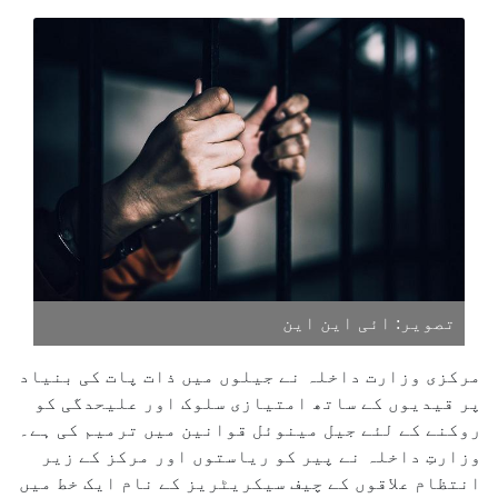
تصویر: ائی این این
مرکزی وزارت داخلہ نے جیلوں میں ذات پات کی بنیاد
پر قیدیوں کے ساتھ امتیازی سلوک اور علیحدگی کو
روکنے کے لئے جیل مینوئل قوانین میں ترمیم کی ہے۔
وزارتِ داخلہ نے پیر کو ریاستوں اور مرکز کے زیر
انتظام علاقوں کے چیف سیکریٹریز کے نام ایک خط میں