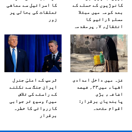
کانوڑیوں کے حملے کے
کا اسرائیل سے معاشی
بعد کومہ میں مبتلا
تعلقات کی بحالی پر
مسلم ڈرائیو کا
زور
انتقال، ۷؍ پرمقدمہ
غزہ میں داخل امدادی
ٹرمپ کے اعلیٰ جنرل
اشیاء میں۳۳؍ فیصد
ایران جنگ سے نکلنے
اضافہ، بڑی
کے راستے کی تلاش
پابندیاں برقرار:
میں؛ وسیع تر جوابی
اقوام متحدہ
کارروائی کا خطرہ
برقرار