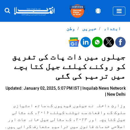
Togg
ابتداء
خبریں
وطن
جیلوں میں ذات پات کی تفریق
کو روکنے کیلئے جیل کتابچے
میں ترمیم کی گئی
Updated: January 02, 2025, 5:07 PM IST |
Inquilab News Network
| New Delhi
وزارتِ داخلہ نے جیلوں قیدیوں کے ساتھ امتیازی
سلوک کے واقعات سے نپٹنے کیلئے ۲۰۱۶ء کے مثالی
جیل کتابچہ اور ۲۰۲۳ء کے مثالی جیل خانہ جات اور
اصلاحی خدمات قانون میں ترامیم متعارف کرائی ہیں۔