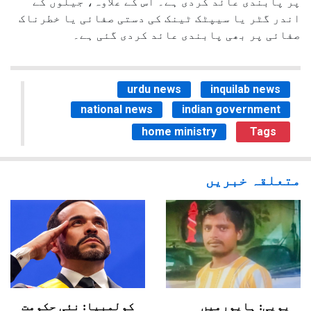
پر پابندی عائد کردی ہے۔ اس کے علاوہ، جیلوں کے
اندر گٹر یا سیپٹک ٹینک کی دستی صفائی یا خطرناک
صفائی پر بھی پابندی عائد کردی گئی ہے۔
urdu news
inquilab news
national news
indian government
home ministry
Tags
متعلقہ خبریں
یوپی: ہاپورمیں
کولمبیا: نئی حکومت