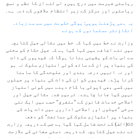
ریاستی فہرست میں درج ہیں، اس لئے ان کا نظم و نسق
ریاستوں اور مرکز کے زیر انتظام علاقوں کے ذمہ ہے۔
یہ بھی پڑھئے: یوپی: یوگی حکومت میں سب سے زیادہ
انکاؤنٹر مسلمانوں کے ہوئے
وزارت نے خط میں کہا کہ خط میں مثالی جیل کتابچہ
میں نئے اضافے میں کہا گیا ہے کہ جیل حکام کو سختی
سے اس بات کو یقینی بنانا ہوگا کہ قیدیوں کی ذات
کی بنیاد پر ان کے ساتھ کوئی امتیازی سلوک نہ ہو
اور نہ انہیں درجہ بندی اور علیحدگی کا سامنا
کرنا پڑے۔ قیدیوں کو ان کی ذات کی بنیاد پر جیلوں
میں کسی بھی ڈیوٹی یا کام دینے میں کوئی امتیاز
نہیں کیا جانا چاہئے۔ ترمیم شدہ مثالی جیل اور
اصلاحی خدمات قانون کے "متفرق" حصے میں ایک نئی
سرخی "جیلوں اور اصلاحی اداروں میں ذات پات کی
بنیاد پر امتیازی سلوک کی ممانعت" کو دفعہ
۵۵(الف) کے تحت شامل کیا گیا ہے جس کے ذریعہ وزارت
نے نئے جیل کتابچہ کے ذریعہ دستی صفائی کی ملازمت