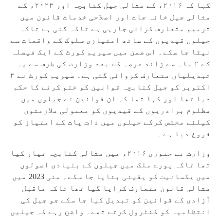
کہا کہ ۲۰۱۶ء کے مثالی جیل کتابچہ اور ۲۰۲۳ء کے
مثالی جیل خانہ جات اور اصلاحی خدمات قانون میں
ترمیم متعارف کرائی جارہی ہے تاکہ گئی ہے تاکہ
جیلوں قیدیوں کے ساتھ امتیازی سلوک کے واقعات سے
نپٹا جا سکے۔ اس ضمن میں سپریم کورٹ کے ایک فیصلہ
کے ۲ ماہ سے زائد عرصہ کے بعد وزارت کی طرف سے یہ
تبدیلیاں متعارف کروائی گئی ہے۔ سپریم کورٹ نے ۳
اکتوبر کو جیل کتابچہ قوانین کو ختم کرنے کا حکم
دیا تھا اور کہا تھا کہ ان قوانین نے جیلوں میں
مظلوم برادریوں کے قیدیوں کو معمولی ملازمتوں
کیلئے مختص کرکے جیلوں میں ذات پات کے امتیاز کو
فروغ دیا ہے۔
وزارت نے جنوری ۲۰۱۶ء میں مثالی کتابچہ تیار کیا
تھا تاکہ پورے ملک میں جیلوں کے بنیادی اصولوں
میں یکسانیت کو یقینی بنایا جا سکے۔ مئی 2023 میں
مثالی قانون متعارف کرایا گیا تھا تاکہ ماقبل
آزادی کے قوانین کو تبدیل کیا جا سکے جو جیل کی
انتظامیہ کو کنٹرول کرتے تھے۔ واضح رہے کہ جیلیں