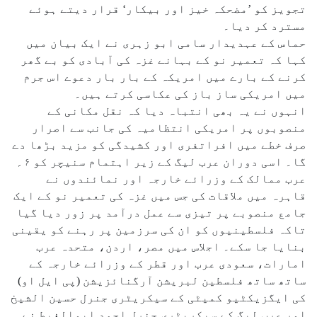
تجویز کو ’مضحکہ خیز اور بیکار‘ قرار دیتے ہوئے
مسترد کر دیا۔
حماس کے عہدیدار سامی ابو زہری نے ایک بیان میں
کہا کہ تعمیر نو کے بہانے غزہ کی آبادی کو بے گھر
کرنے کے بارے میں امریکہ کے بار بار دعوے اس جرم
میں امریکی ساز باز کی عکاسی کرتے ہیں۔
انہوں نے یہ بھی انتباہ دیا کہ نقل مکانی کے
منصوبوں پر امریکی انتظامیہ کی جانب سے اصرار
صرف خطے میں افراتفری اور کشیدگی کو مزید بڑھا دے
گا۔ اسی دوران عرب لیگ کے زیر اہتمام سنیچر کو ۶؍
عرب ممالک کے وزرائے خارجہ اور نمائندوں نے
قاہرہ میں ملاقات کی جس میں غزہ کی تعمیر نو کے ایک
جامع منصوبے پر تیزی سے عمل درآمد پر زور دیا گیا
تاکہ فلسطینیوں کو ان کی سرزمین پر رہنے کو یقینی
بنایا جا سکے۔ اجلاس میں مصر، اردن، متحدہ عرب
امارات، سعودی عرب اور قطر کے وزرائے خارجہ کے
ساتھ ساتھ فلسطین لبریشن آرگنائزیشن (پی ایل او)
کی ایگزیکٹیو کمیٹی کے سیکریٹری جنرل حسین الشیخ
اور عرب لیگ کے سیکریٹری جنرل احمد ابوالغیط نے