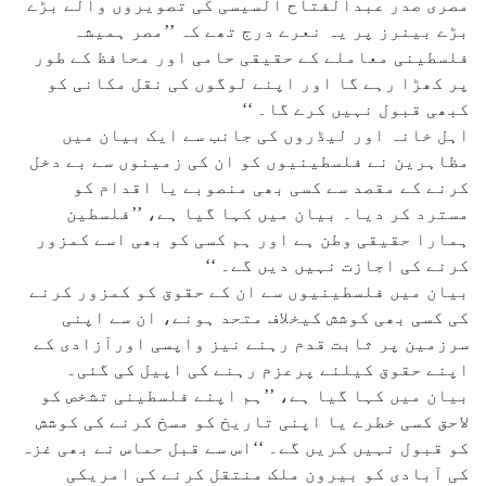
مصری صدر عبدالفتاح السیسی کی تصویروں والے بڑے
بڑے بینرز پر یہ نعرے درج تھے کہ ’’مصر ہمیشہ
فلسطینی معاملے کے حقیقی حامی اور محافظ کے طور
پر کھڑا رہے گا اور اپنے لوگوں کی نقل مکانی کو
کبھی قبول نہیں کرے گا۔ ‘‘
اہل خانہ اور لیڈروں کی جانب سے ایک بیان میں
مظاہرین نے فلسطینیوں کو ان کی زمینوں سے بے دخل
کرنے کے مقصد سے کسی بھی منصوبے یا اقدام کو
مسترد کر دیا۔ بیان میں کہا گیا ہے، ’’فلسطین
ہمارا حقیقی وطن ہے اور ہم کسی کو بھی اسے کمزور
کرنے کی اجازت نہیں دیں گے۔ ‘‘
بیان میں فلسطینیوں سے ان کے حقوق کو کمزور کرنے
کی کسی بھی کوشش کیخلاف متحد ہونے، ان سے اپنی
سرزمین پر ثابت قدم رہنے نیز واپسی اورآزادی کے
اپنے حقوق کیلئے پرعزم رہنے کی اپیل کی گئی۔
بیان میں کہا گیا ہے، ’’ہم اپنے فلسطینی تشخص کو
لاحق کسی خطرے یا اپنی تاریخ کو مسخ کرنے کی کوشش
کو قبول نہیں کریں گے۔ ‘‘اس سے قبل حماس نے بھی غزہ
کی آبادی کو بیرون ملک منتقل کرنے کی امریکی