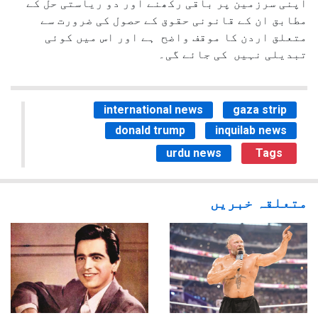
اپنی سرزمین پر باقی رکھنے اور دو ریاستی حل کے
مطابق ان کے قانونی حقوق کے حصول کی ضرورت سے
متعلق اردن کا موقف واضح ہے اور اس میں کوئی
تبدیلی نہیں کی جائے گی۔
international news
gaza strip
donald trump
inquilab news
urdu news
Tags
متعلقہ خبریں