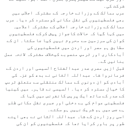
شرکت کی۔
عرب ممالک کے وزرائے خارجہ کے مشترکہ اجلاس میں
بھی فلسطینیوں کی نقل مکانی کومسترد کر دیا۔ عرب
ممالک کے وزرائے خارجہ اجلاس کے مشترکہ اعلامیہ
میں کہا گیا کہ حالات کاجواز پیش کرکے فلسطینیوں
کوان کی سرزمین سے محروم نہیں کیا جا سکتا۔ ان کے
مطابق ہم مصر اور اردن میں فلسطینیوں کی
آبادکاری اور ٹرمپ منصوبے کیخلاف مشترکہ لائحہ عمل
بنائیں گے۔
قبل ازیں مصری صدر عبدالفتاح السیسی اور اردن کے
فرمانروا شاہ عبداللہ الثانی نے بدھ کو غزہ کی
آبادی کو ان دونوں کے ممالک منتقلی سے متعلق ٹرمپ
کا خیال مسترد کر دیا۔ السیسی نے قاہرہ میں کینیا
کے صدر کے ساتھ ایک پریس کانفرنس میں کہا کہ
فلسطینی عوام کی بے دخلی اور جبری نقل مکانی ظلم
ہے جس میں ہم شریک نہیں ہو سکتے۔
اسی روز اردن کے شاہ عبداللہ الثانی نے بھی اپنے
طور پر باور کرایا تھا کہ فلسطینیوں کو ان کی