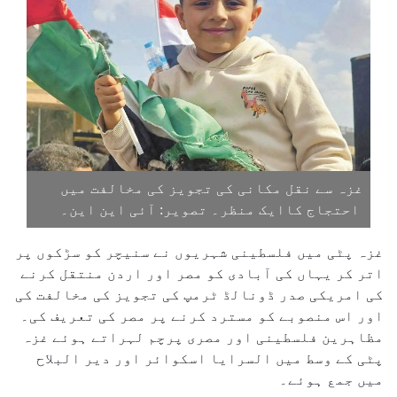
غزہ سے نقل مکانی کی تجویز کی مخالفت میں
احتجاج کاایک منظر۔ تصویر: آئی این این۔
غزہ پٹی میں فلسطینی شہریوں نے سنیچر کو سڑکوں پر
اتر کر یہاں کی آبادی کو مصر اور اردن منتقل کرنے
کی امریکی صدر ڈونالڈ ٹرمپ کی تجویز کی مخالفت کی
اور اس منصوبے کو مسترد کرنے پر مصر کی تعریف کی۔
مظاہرین فلسطینی اور مصری پرچم لہراتے ہوئے غزہ
پٹی کے وسط میں السرایا اسکوائر اور دیر البلاح
میں جمع ہوئے۔