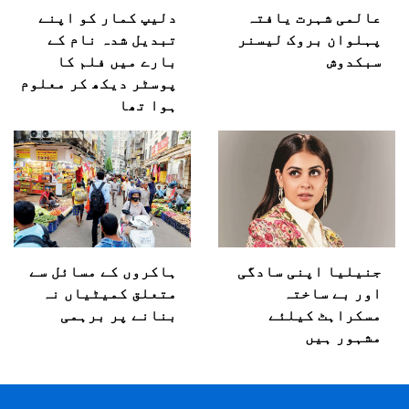
عالمی شہرت یافتہ
دلیپ کمار کو اپنے
پہلوان بروک لیسنر
تبدیل شدہ نام کے
سبکدوش
بارے میں فلم کا
پوسٹر دیکھ کر معلوم
ہوا تھا
جنیلیا اپنی سادگی
ہاکروں کے مسائل سے
اور بے ساختہ
متعلق کمیٹیاں نہ
مسکراہٹ کیلئے
بنانے پر برہمی
مشہور ہیں