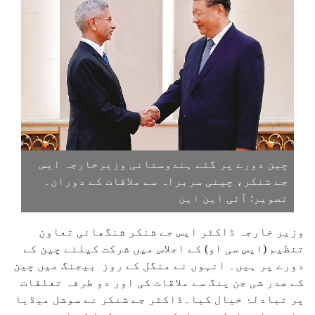
چین دورے پر گئے ہندوستانی وزیرخارجہ ایس
جے شنکر، چینی سربراہ سے ملاقات کے دوران۔
تصویر: آئی این این
وزیر خارجہ ڈاکٹر ایس جے شنکر شنگھائی تعاون
تنظیم (ایس سی او) کے اجلاس میں شرکت کیلئے چین کے
دورے پر ہیں۔ انہوں نے منگل کے روز بیجنگ میں چین
کے صدر شی جن پنگ سے ملاقات کی اور دو طرفہ تعلقات
پر تبادلۂ خیال کیا۔ڈاکٹر جے شنکر نے سوشل میڈیا