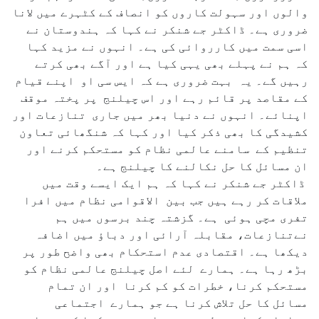
والوں اور سہولت کاروں کو انصاف کے کٹہرے میں لانا
ضروری ہے۔ ڈاکٹر جے شنکر نے کہا کہ ہندوستان نے
اسی سمت میں کارروائی کی ہے۔ انہوں نے مزید کہا
کہ ہم نے پہلے بھی یہی کیا ہے اور آگے بھی کرتے
رہیں گے۔ یہ بہت ضروری ہے کہ ایس سی او اپنے قیام
کے مقاصد پر قائم رہے اور اس چیلنج پر پختہ موقف
اپنائے۔ انہوں نے دنیا بھر میں جاری تنازعات اور
کشیدگی کا بھی ذکر کیا اور کہا کہ شنگھائی تعاون
تنظیم کے سامنے عالمی نظام کو مستحکم کرنے اور
ان مسائل کا حل نکالنے کا چیلنج ہے۔
ڈاکٹر جے شنکر نے کہا کہ ہم ایک ایسے وقت میں
ملاقات کر رہے ہیں جب بین الاقوامی نظام میں افرا
تفری مچی ہوئی ہے۔ گزشتہ چند برسوں میں ہم
نےتنازعات، مقابلہ آرائی اور دباؤ میں اضافہ
دیکھا ہے۔ اقتصادی عدم استحکام بھی واضح طور پر
بڑھ رہا ہے۔ ہمارے لئے اصل چیلنج عالمی نظام کو
مستحکم کرنا، خطرات کو کم کرنا اور ان تمام
مسائل کا حل تلاش کرنا ہے جو ہمارے اجتماعی