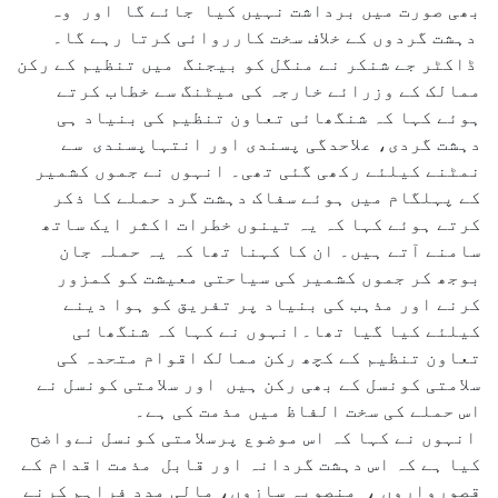
بھی صورت میں برداشت نہیں کیا جائے گا اور وہ
دہشت گردوں کے خلاف سخت کارروائی کرتا رہے گا۔
ڈاکٹر جے شنکر نے منگل کو بیجنگ میں تنظیم کے رکن
ممالک کے وزرائے خارجہ کی میٹنگ سے خطاب کرتے
ہوئے کہا کہ شنگھائی تعاون تنظیم کی بنیاد ہی
دہشت گردی، علاحدگی پسندی اور انتہاپسندی سے
نمٹنے کیلئے رکھی گئی تھی۔ انہوں نے جموں کشمیر
کے پہلگام میں ہوئے سفاک دہشت گرد حملے کا ذکر
کرتے ہوئے کہا کہ یہ تینوں خطرات اکثر ایک ساتھ
سامنے آتے ہیں۔ ان کا کہنا تھا کہ یہ حملہ جان
بوجھ کر جموں کشمیر کی سیاحتی معیشت کو کمزور
کرنے اور مذہب کی بنیاد پر تفریق کو ہوا دینے
کیلئے کیا گیا تھا۔انہوں نے کہا کہ شنگھائی
تعاون تنظیم کے کچھ رکن ممالک اقوام متحدہ کی
سلامتی کونسل کے بھی رکن ہیں اور سلامتی کونسل نے
اس حملے کی سخت الفاظ میں مذمت کی ہے۔
انہوں نے کہا کہ اس موضوع پرسلامتی کونسل نےواضح
کیا ہے کہ اس دہشت گردانہ اور قابل مذمت اقدام کے
قصورواروں ، منصوبہ سازوں، مالی مدد فراہم کرنے