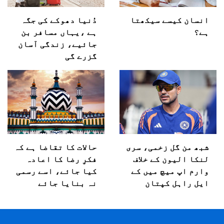
انسان کیسے سیکھتا
دُنیا دھوکے کی جگہ
ہے؟
ہے ،یہاں مسافر بن
جائیے، زندگی آسان
گزرے گی
شبھ من گل زخمی، سری
حالات کا تقاضا ہے کہ
لنکا الیون کے خلاف
فکرِ رضا کا اعادہ
وارم اپ میچ میں کے
کیا جائے، اسے رسمی
ایل راہل کپتان
نہ بنایا جائے