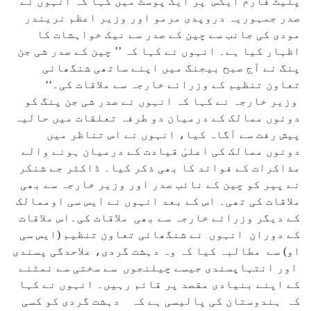
پلیٹ فارم ایکس پر ایک پوسٹ میں کہا کہ انہوں نے
صدر جمہوریہ دروپدی مرمو اور وزیر اعظم نریندر
مودی کی جانب سے چین کے صدر سے نیک خواہشات کا
اظہار کیا ہے۔ انہوں نے کہا کہ ’’ چین کے صدر شی جن
پنگ نے آج صبح بیجنگ میں اپنے ساتھی شنگھائی
تعاون تنظیم کے وزرائے خارجہ سے ملاقات کی۔‘‘
وزیر خارجہ نے کہا کہ انہوں نے صدر شی جن پنگ کو
دونوں ممالک کے درمیان دو طرفہ تعلقات میں حالیہ
پیش رفت سے آگاہ کیا، انہوں نے اس تناظر میں
دونوں ممالک کی اعلیٰ قیادت کے درمیان ہونے والے
مذاکرات کے فوائد کا بھی ذکر کیا۔ ڈاکٹر جے شنکر
نے پیر کو چین کے نائب صدر اور وزیر خارجہ سے بھی
ملاقات کی تھی۔ اس کے بعد انہوں نے ایس سی اوممالک
کے دیگر وزرائے خارجہ سے بھی ملاقات کی۔اس ملاقات
کے دوران انہوں نے شنگھائی تعاون تنظیم (ایس سی
او) سے مطالبہ کیا کہ وہ دہشت گردی، علاحدگی پسندی
اور انتہاپسندی جیسے چیلنجوں سے سختی سے نمٹنے
کے اپنے بنیادی مقصد پر قائم رہیں۔ انہوں نے کہا
کہ ہندوستان کی پالیسی ہے کہ دہشت گردی کو کسی