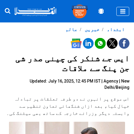
Togg
ابتداء
خبریں
عالم
ایس جے شنکر کی چینی صدر شی
جن پنگ سے ملاقات
Updated: July 16, 2025, 12:45 PM IST |
Agency
| New
Delhi/Beijing
اس موقع پر انہوں نے دو طرفہ تعلقات پر تبادلہ
خیال کیا، بعد ازاں شنگھائی تعاون تنظیم سے
وابستہ دیگر وزرائے خارجہ کے ساتھ بھی میٹنگ کی۔