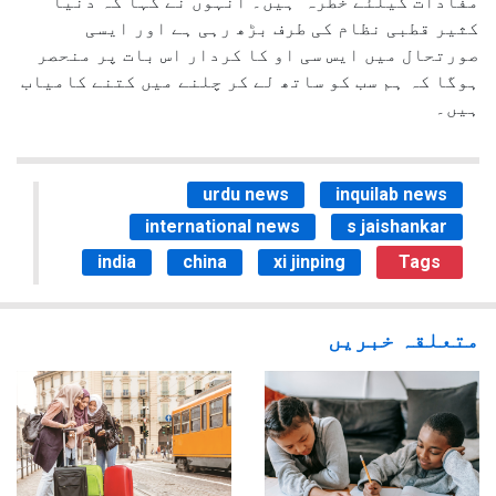
مفادات کیلئے خطرہ ہیں۔ انہوں نے کہا کہ دنیا
کثیر قطبی نظام کی طرف بڑھ رہی ہے اور ایسی
صورتحال میں ایس سی او کا کردار اس بات پر منحصر
ہوگا کہ ہم سب کو ساتھ لے کر چلنے میں کتنے کامیاب
ہیں۔
urdu news
inquilab news
international news
s jaishankar
india
china
xi jinping
Tags
متعلقہ خبریں