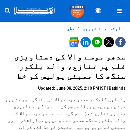
Togg
ابتداء
خبریں
وطن
سدھو موسے والا کی دستاویزی
فلم پر تنازع، والد بلکور
سنگھ کا ممبئی پولیس کو خط
Updated: June 08, 2025, 2:10 PM IST | Bathinda
پنجابی گلوکار سدھو موسے والا کی زندگی اور قتل پر
مبنی بی بی سی ورلڈ سروس کی آنے والی دستاویزی
فلم پر تنازع کھڑا ہو گیا ہے۔ سدھو موسے والا کے
والد بلکور سنگھ سدھو نے ڈی جی پی مہاراشٹرا اور
ممبئی کے جوہو پولیس اسٹیشن کو خط لکھ کر اس