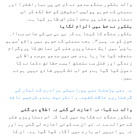
والد بلکور سنگھ سدھو نے ڈی جی پی مہاراشٹرا اور
ممبئی کے جوہو پولیس اسٹیشن کو خط لکھ کر اس
دستاویزی فلم پر سخت اعتراض ظاہر کیا ہے۔
بلکور نے خط میں الزام لگایا
بلکور سنگھ کا کہنا ہے کہ بی بی سی کی جانب سے۱۱؍
جون کو سہ پہر۳؍ بجے ممبئی کے جوہو میں واقع ‘سوہو
ہاؤس’ میں ایک دستاویزی فلم کی نمائش کا پروگرام
منعقد کیا جا رہا ہے، جس میں سدھو موسے والا کی
زندگی اور قتل سے متعلق ایسے حقائق دکھانے کا
دعویٰ کیا گیا ہے، جو اب تک کہیں شائع نہیں ہوئے
ہیں۔
یہ بھی پڑھئے: منی پور: میتی برادری کے لیڈر کی
گرفتاری، حالات کشیدہ، انٹرنیٹ بند، کرفیو نافذ
والد نے کہا- نہ اجازت لی گئی نہ اطلاع دی گئی
بلکور سنگھ نے شکایت میں کہا کہ اس دستاویزی فلم
کے حوالے سے نہ تو ان سے کوئی اجازت لی گئی ہے اور
نہ ہی انہیں اس بارے میں آگاہ کیا گیا ہے۔ ان کا