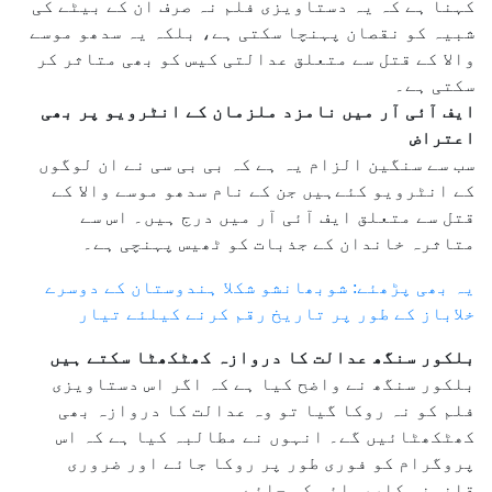
کہنا ہے کہ یہ دستاویزی فلم نہ صرف ان کے بیٹے کی
شبیہ کو نقصان پہنچا سکتی ہے، بلکہ یہ سدھو موسے
والا کے قتل سے متعلق عدالتی کیس کو بھی متاثر کر
سکتی ہے۔
ایف آئی آر میں نامزد ملزمان کے انٹرویو پر بھی
اعتراض
سب سے سنگین الزام یہ ہے کہ بی بی سی نے ان لوگوں
کے انٹرویو کئےہیں جن کے نام سدھو موسے والا کے
قتل سے متعلق ایف آئی آر میں درج ہیں۔ اس سے
متاثرہ خاندان کے جذبات کو ٹھیس پہنچی ہے۔
یہ بھی پڑھئے: شوبھانشو شکلا ہندوستان کے دوسرے
خلاباز کے طور پر تاریخ رقم کرنے کیلئے تیار
بلکور سنگھ عدالت کا دروازہ کھٹکھٹا سکتے ہیں
بلکور سنگھ نے واضح کیا ہے کہ اگر اس دستاویزی
فلم کو نہ روکا گیا تو وہ عدالت کا دروازہ بھی
کھٹکھٹائیں گے۔ انہوں نے مطالبہ کیا ہے کہ اس
پروگرام کو فوری طور پر روکا جائے اور ضروری
قانونی کارروائی کی جائے۔