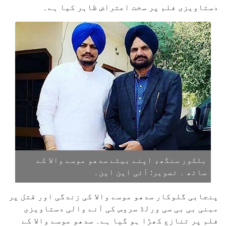
دستاویزی فلم پر سخت اعتراض ظاہر کیا ہے۔
بلکور سنگھ، اپنے بیٹے سدھو موسے والا کے
ساتھ ۔ تصویر: آئی این این۔
پنجابی گلوکار سدھو موسے والا کی زندگی اور قتل پر
مبنی بی بی سی ورلڈ سروس کی آنے والی دستاویزی
فلم پر تنازع کھڑا ہو گیا ہے۔ سدھو موسے والا کے