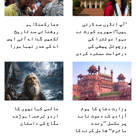
’آپ انڈوں سے ڈرتی
جھارکھنڈ: ہم
ہیں!‘: سپریم کورٹ نے
روشنائی سے تاریخ
مہوا موئترا کی
لکھیں گے: اے آئی ایس
ورچوئل پیشی کی
اے کی صدر نیہابورا
درخواست مسترد کردی
وزارت دفاع کا یوم
عالمی کہانیوں کا
آزادی کے دعوت نامے
اردو ترجمہ: بوڑھے
پر مکمل ’’وندے
ملّاح کی داستان
ماترم‘‘ شامل کرنے کا