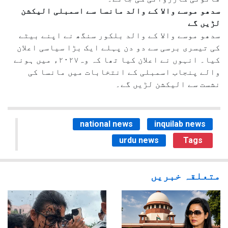
سدھو موسے والا کے والد مانسا سے اسمبلی الیکشن
لڑیں گے
سدھو موسے والا کے والد بلکور سنگھ نے اپنے بیٹے
کی تیسری برسی سے دو دن پہلے ایک بڑا سیاسی اعلان
کیا۔ انہوں نے اعلان کیا تھا کہ وہ۲۰۲۷ء میں ہونے
والے پنجاب اسمبلی کے انتخابات میں مانسا کی
نشست سے الیکشن لڑیں گے۔
national news
inquilab news
urdu news
Tags
متعلقہ خبریں