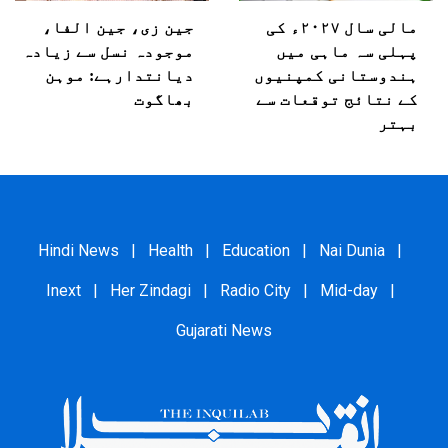
مالی سال ۲۰۲۷ء کی
جین زی، جین الفا،
پہلی سہ ماہی میں
موجودہ نسل سے زیادہ
ہندوستانی کمپنیوں
دیانتدارہے: موہن
کے نتائج توقعات سے
بھاگوت
بہتر
Hindi News
|
Health
|
Education
|
Nai Dunia
|
Inext
|
Her Zindagi
|
Radio City
|
Mid-day
|
Gujarati News