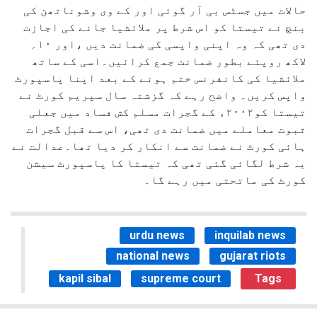
حالات میں جسٹس بی آر گوئی اور کے وی وشوناتھن کی
بنچ نے تیستا کو اس شرط پر ملائشیا جانے کی اجازت
دی تھی کہ وہ اپنی واپسی کی ضمانت دیں ،اور ۱۰؍
لاکھ روپئے بطور ضمانت جمع کرائیں۔اسی کے ساتھ
ملائشیا کی کانفرنس ختم ہونے کے بعد اپنا پاسپورٹ
واپس کریں۔ واضح رہے کہ گزشتہ سال سپریم کورٹ نے
تیستا کو۲۰۰۲ء کے گجرات مسلم کش فساد میں جعلی
ثبوت معاملے میں ضمانت دی تھی، اس سے قبل گجرات
ہائی کورٹ نے ضمانت سے انکار کر دیا تھا۔عدالت نے
یہ شرط لگائی گئی تھی کہ تیستا کا پاسپورٹ سیشن
کورٹ کی ماتحتی میں رہے گا۔
urdu news
inquilab news
national news
gujarat riots
kapil sibal
supreme court
Tags