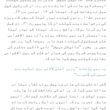
ایمسٹرڈیم جانے کی اجازت دے دی ہے۔ان کے وکیل کپل
سبل نے وضاحت کی کہ تیستا کو ۱۴؍ نومبر سے ۲۴؍
نومبر تک۱۰؍ دنوں کیلئے نیدر لینڈ کے سفر کے ویزے
کی درخواست دینے کیلئے ان کا پاسپورٹ ۳۰؍ دن قبل
جاری کرنا ہوگا۔واضح رہے کہ تیستا کو نیدر لینڈ
سے ایمسٹر ڈیم میں منعقد ہونے والے بین الاقوامی
فلم فیسٹیول کیلئے دعوت نامہ بھیجا گیا ہے۔جس
میں وہ بطور ’’سائیکل مہیش‘‘ نامی ڈاکیو منٹری کی
پروڈیوسر شریک ہوں گی جہاں اس فلم کو بین الاقوامی
مقابلے کیلئے پیش کیا جائے گا۔
یہ بھی پڑھئے: ’’وزیر اعلیٰ لاڈلی بہن اسکیم بند
نہیں کی گئی ہے‘‘
گجرات حکومت کی جانب سے پیش ہوئے تشار مہتا نے
عدالت میں کہا کہ وہ اس کی مخالفت کرنا چاہتے
ہیں، لیکن وہ ایسا نہیں کر سکتے، کیونکہ انہیں
سابقہ تجربہ ہے کہ انہوں نے ایک ریاست کے ساتھ
کیا کیا تھا۔واضح رہے کہ اس سے قبل اس کے مماثل