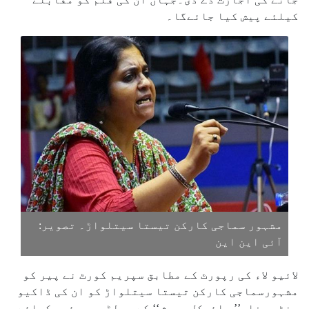
کیلئے پیش کیا جائےگا۔
مشہور سماجی کارکن تیستا سیتلواڑ۔ تصویر:
آئی این این
لائیو لاء کی رپورٹ کے مطابق سپریم کورٹ نے پیر کو
مشہورسماجی کارکن تیستا سیتلواڑ کو ان کی ڈاکیو
منٹری فلم’’ سائیکل مہیش‘‘ کے ورلڈ پریمئیر کیلئے