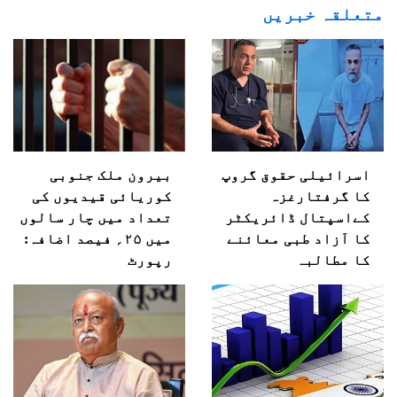
متعلقہ خبریں
اسرائیلی حقوق گروپ
بیرون ملک جنوبی
کا گرفتارغزہ
کوریائی قیدیوں کی
کےاسپتال ڈائریکٹر
تعداد میں چار سالوں
کا آزاد طبی معائنے
میں ۲۵؍ فیصد اضافہ:
کا مطالبہ
رپورٹ