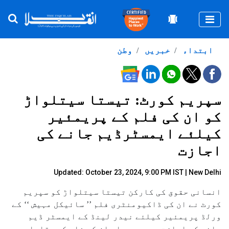
Togg
ابتداء
خبریں
وطن
سپریم کورٹ: تیستا سیتلواڑ
کو ان کی فلم کے پریمئیر
کیلئے ایمسٹرڈیم جانے کی
اجازت
Updated: October 23, 2024, 9:00 PM IST | New Delhi
انسانی حقوق کی کارکن تیستا سیتلواڑ کو سپریم
کورٹ نے ان کی ڈاکیومنٹری فلم ’’ سائیکل مہیش ‘‘ کے
ورلڈ پریمئیر کیلئے نیدر لینڈ کے ایمسٹر ڈیم
جانے کی اجازت دے دی۔جہاں ان کی فلم کو مقابلے