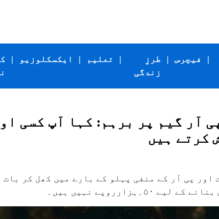
|
فیچرس
|
طرزِ
|
تعلیم
|
ایکسکلوزیو
|
ک
زندگی
ن
 آر گیم پر برہم: کہا آپ کسی او
 کرتے ہیں
اور پی آر کے منفی پہلو کے بارے میں کھل کر بات 
۵؍ہزارروپے نہیں ہیں۔