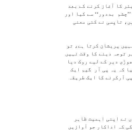
ر کا آغاز کرنے کے بعد
غاز۲۰۱۳ء میں ڈیوڈ دھون کی فلم ’’چشم بددور‘‘ سے کیا اور
ں، تاپسی نے کئی معنی
نہیں پریشان کرتا ہے، تو
ر توجہ دینے کا وقت نہیں
وڑی دیر کے لیے روک دیا
ا کہ یہ پی آر گیم ایک
پی آرکرنے کا ایک طریقہ
ں نے اپنی اہمیت ظاہر
ی کہ اداکار جو آوازیں