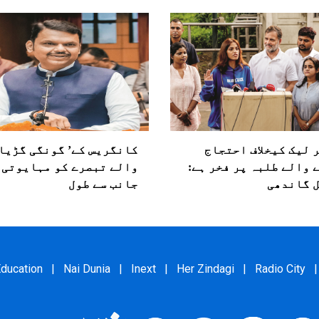
 لیک کیخلاف احتجاج
کانگریس کے’ گونگی گڑیا‘
 والے طلبہ پر فخر ہے:
والے تبصرے کو مہایوتی 
 گاندھی
جانب سے طول
ducation
|
Nai Dunia
|
Inext
|
Her Zindagi
|
Radio City
|