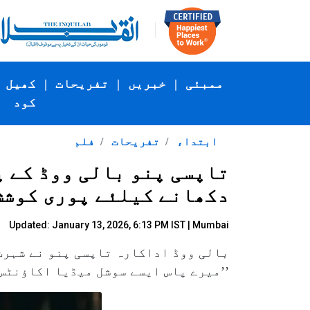
ممبئی
|
خبریں
|
تفریحات
|
کھیل
کود
ابتداء
تفریحات
فلم
تاپسی پنو بالی ووڈ کے پی
دکھانے کیلئے پوری کوشش
Updated: January 13, 2026, 6:13 PM IST | Mumbai
بالی ووڈ اداکارہ تاپسی پنو نے شہرت 
’’میرے پاس ایسے سوشل میڈیا اکاؤنٹس بنانے کے لیے ۰