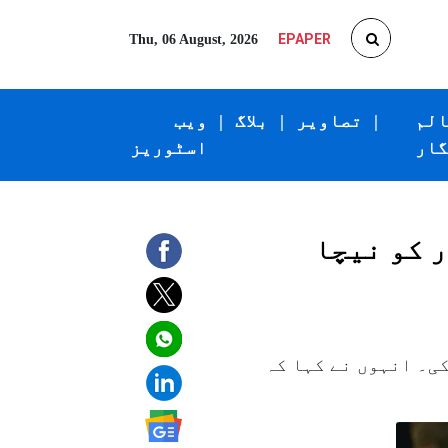
EPAPER
Thu, 06 August, 2026
الم
|
تصاویر
|
بلاگ
|
ویب
گار
اسٹوریز
ر کو نیچا
کی۔ انہوں نے کہا کہ