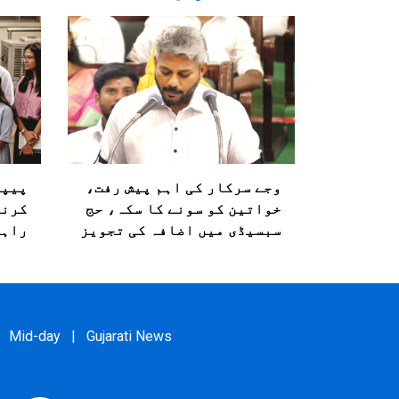
وجے سرکار کی اہم پیش رفت،
پیپر
خواتین کو سونے کا سکہ، حج
کرنے
سبسیڈی میں اضافہ کی تجویز
راہل
Mid-day
|
Gujarati News