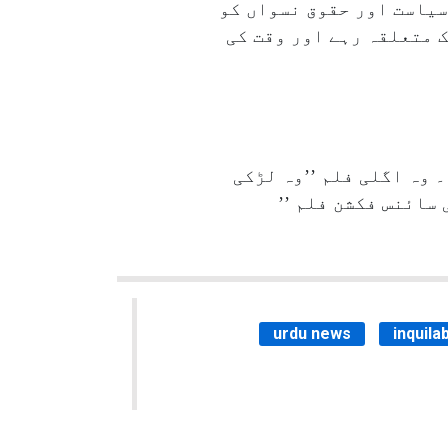
سیاست اور حقوق نسواں کو
 متعلقہ رہے اور وقت کی
 وہ اگلی فلم ’’وہ لڑکی
 سائنس فکشن فلم ’’
urdu news
inquila