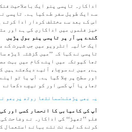
اداکارہ تاپسی پنو ایک باصلاحیت فنکا
اس کے بعد سے مختلف کردار ادا کرتے 
خیز فلموں میں اداکاری کی ہے اور مت
گندے پی آر پر تاپسی پنو بول پڑیں
ایک حالیہ انٹرویو میں جب شہرت کے من
تاپسی نے کہا کہ ’’میں گزشتہ ڈیڑھ سا
تھا کیونکہ میں اپنے کام میں بہت مصر
ہے، میں نے سوچا، آئیے دیکھتے ہیں کہ
اور سطح پر چلا گیا ہے۔ آپ یا تو اپن
تھا، یا آپ کسی اور کو نیچے دکھانے 
یہ بھی پڑھئے:سمانتھا روتھ پربھو نے 
آپ کی کامیابی کا انحصار کسی اور کی
فلم ’’تھپڑ‘‘ کی اداکارہ نے وضاحت کی
کرنے کے لیے نت نئے بہانے استعمال کر