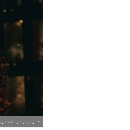
تاپسی پنو۔تصویر: