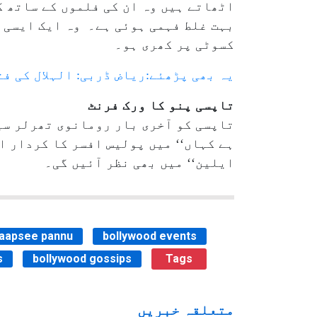
اٹھاتے ہیں وہ ان کی فلموں کے ساتھ ک
بہت غلط فہمی ہوئی ہے۔ وہ ایک ایسی ف
کسوٹی پر کھری ہو۔
یہ بھی پڑھئے:ریاض ڈربی: الہلال کی ف
تاپسی پنو کا ورک فرنٹ
تاپسی کو آخری بار رومانوی تھرلر سی
ہے کہاں‘‘ میں پولیس افسر کا کردار اد
ایلین‘‘ میں بھی نظر آئیں گی۔
taapsee pannu
bollywood events
s
bollywood gossips
Tags
متعلقہ خبریں