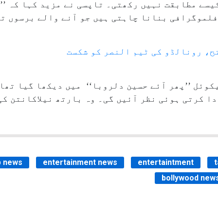
یسے مطابقت نہیں رکھتی۔ تاپسی نے مزید کہا کہ ’’
لموگرافی بنانا چاہتی ہیں جو آنے والے برسوں تک
تح، رونالڈو کی ٹیم النصر کو شکست
کوئل ’’پھر آئے حسین دلروبا‘‘ میں دیکھا گیا تھا۔
ا کرتی ہوئی نظر آئیں گی۔ وہ بارتھ نیلاکانتن کی
b news
entertainment news
entertaintment
bollywood new