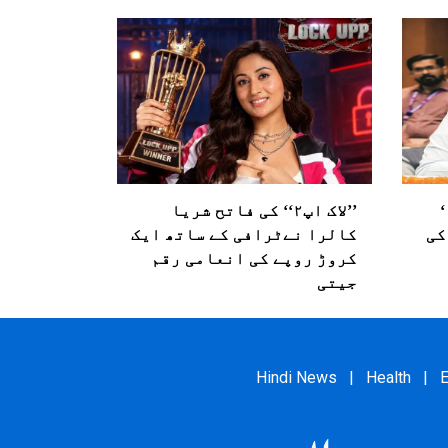
’’لاک اپ۲‘‘ کی فاتح شریا
کی
کالرا نےٹرافی کے ساتھ ایک
کروڑ روپے کی انعامی رقم
جیتی
Hindi News
|
Health
|
E