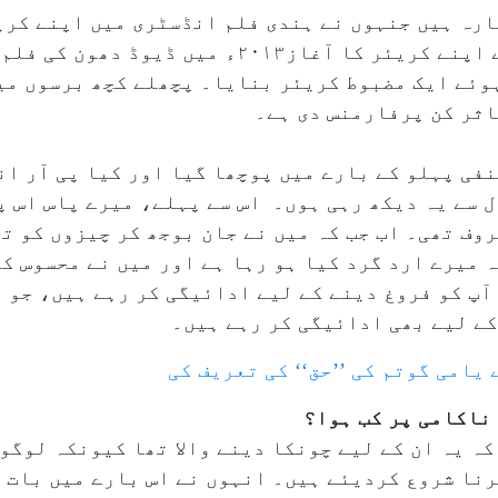
رہ ہیں جنہوں نے ہندی فلم انڈسٹری میں اپنے کریئ
سے ایک طویل سفر طے کیا ہے۔ تاپسی نے اپنے کریئر کا آ
ہوئے ایک مضبوط کریئر بنایا۔ پچھلے کچھ برسوں می
اثر کن پرفارمنس دی ہے۔
فی پہلو کے بارے میں پوچھا گیا اور کیا پی آر ا
ل سے یہ دیکھ رہی ہوں۔ اس سے پہلے، میرے پاس اس پ
وف تھی۔ اب جب کہ میں نے جان بوجھ کر چیزوں کو تھ
 میرے ارد گرد کیا ہو رہا ہے اور میں نے محسوس کی
ے آپ کو فروغ دینے کے لیے ادائیگی کر رہے ہیں، جو 
کے لیے بھی ادائیگی کر رہے ہیں۔
یامی گوتم کی ’’حق‘‘ کی تعریف کی
 ناکامی پر کب ہوا؟
 کہ یہ ان کے لیے چونکا دینے والا تھا کیونکہ لوگو
نا شروع کردیئے ہیں۔ انہوں نے اس بارے میں بات ک