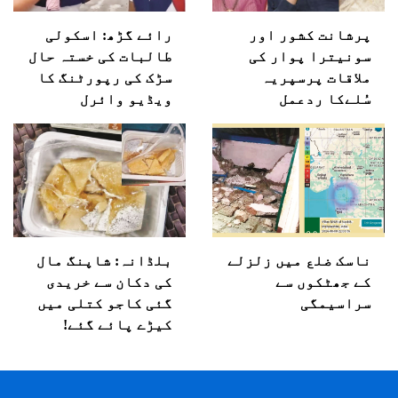
پرشانت کشور اور
رائے گڑھ: اسکولی
سونیترا پوار کی
طالبات کی خستہ حال
ملاقات پرسپریہ
سڑک کی رپورٹنگ کا
سُلےکا ردعمل
ویڈیو وائرل
ناسک ضلع میں زلزلے
بلڈانہ: شاپنگ مال
کے جھٹکوں سے
کی دکان سے خریدی
سراسیمگی
گئی کاجو کتلی میں
کیڑے پائے گئے!