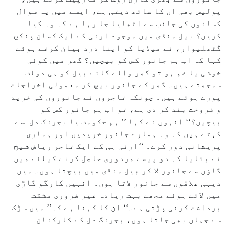
پولیس بھی ان کا ساتھ دیتی ہے، ایسے میں یہ سوال
کسانوں کی جانب سے اٹھایا جا رہا ہے کہ وہ کیا
کریں؟ بیل منڈی میں موجود ارنی کے ایک کسان پنکج
گٹھلیوار، نے میڈیا کو اپنا درد بیان کرتے ہوئے
کہا کہ اب ہم جانور کس کو بیچیں؟ گھر میں کوئی
خوشی یا غم ہو تو گھر والے گائے بیل کو ہی دولت
سمجھتے ہیں۔ گھر کے جانور بیچ کر معمولی اخراجات
پورے ہوتے ہیں۔ چونکہ تاجروں نے جانوروں کی خرید
و فروخت بند کر دی ہے، تو اب ہم جانور کس کو
بیچیں؟‘‘ انہوں نے کہا ’’ ہم حکومت یا بجرنگ دل سے
کہتے ہیں کہ وہ ہمارے جانور خریدیں اور ہماری
پریشانی دور کرے۔ ‘‘ارنی ہی کے ایک تاجر ریاض شیخ
نے بتایا کہ دو پیسے مزدوری حاصل کرنے کیلئے میں
گاؤں سے جانور لا کر بیل منڈی میں بیچتا ہوں۔ میں
دیہی علاقوں سے جانور لاتا ہوں۔ انہیں کارگو گاڑی
میں لاتے ہوئے مجھے بہت زیادہ غیر ضروری مشقت
برداشت کرنی پڑتی ہے۔‘‘ ان کا کہنا ہے کہ’’ میں سڑک
سے جہاں بھی جاتا ہوں، بجرنگ دل کے کارکنان