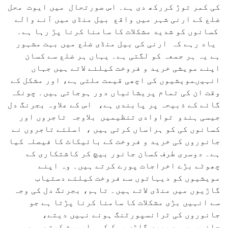
کی کمر توڑ کررکھ دی ہے۔ اس صورتحال میں ایوت محل
ضلع کے ارنی شہر میں واقع بیل منڈی میں آنے والے
کسانوں کو شدید مشکلات کا سامنا کرنا پڑ رہا ہے۔
یاد رہے کہ ارنی کی بیل منڈی ضلع میں بہت مشہور
ہے یہ ہر جمعہ کو لگتی ہے۔ یہاں ہر ضلع سے کسان
اپنے مویشی خرید و فروخت کیلئے لاتے ہیں جہاں
انہیںمویشیوں کی اچھی قیمت ملتی ہے، اور مشکل کے
وقت ان کی تمام پریشانیاں دور ہوجاتی ہیں۔ چونکہ
گائے کے ذبیحہ پر پابندی ہے، اس کے علاوہ بجرنگ دل
جیسی ہندو تواوادی تنظیمیں بلاوجہ تاجروں اور
کسانوں کی کو ہراساں کرتی ہیں ، اسلئے تاجروں نے
جانوروں کی خرید و فروخت کے بائیکاٹ کا فیصلہ کیا
ہے۔ دوسری طرف کسان جانور بیچ کر کاشتکاری کے
چھوٹے بڑے اخراجات پورے کرتے ہیں۔ وہ اپنے
مویشیوں کو دیہاتوں سے فروخت کیلئے دستیاب
گاڑیوں میں منڈی لاتے ہیں۔ تاہم، بجرنگ دل کی وجہ
سے انہیں بڑی مشکلات کا سامنا کرنا پڑتا ہے جو
جانوروں کی ٹرانسپورٹنگ ہونے نہیں دیتے،
جانوروں سے بھری گاڑی روک کر مارپیٹ کرتے ہیں،