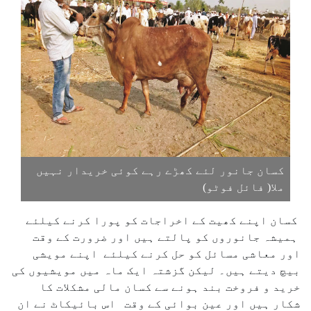
کسان جانور لئے کھڑے رہے کوئی خریدار نہیں
ملا( فائل فوٹو)
کسان اپنے کھیت کے اخراجات کو پورا کرنے کیلئے
ہمیشہ جانوروں کو پالتے ہیں اور ضرورت کے وقت
اور معاشی مسائل کو حل کرنے کیلئے اپنے مویشی
بیچ دیتے ہیں۔ لیکن گزشتہ ایک ماہ میں مویشیوں کی
خرید و فروخت بند ہونے سے کسان مالی مشکلات کا
شکار ہیں اور عین بوائی کے وقت اس بائیکاٹ نے ان