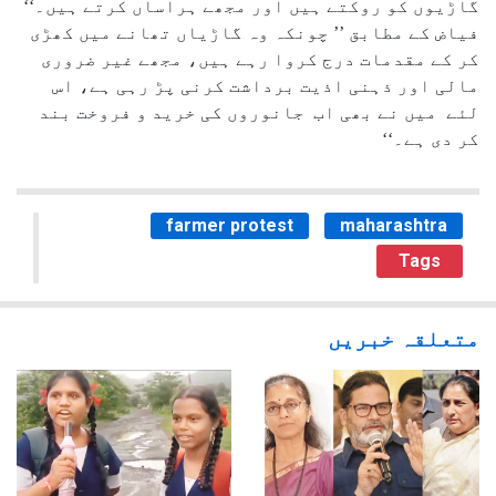
گاڑیوں کو روکتے ہیں اور مجھے ہراساں کرتے ہیں۔‘‘
فیاض کے مطابق ’’ چونکہ وہ گاڑیاں تھانے میں کھڑی
کر کے مقدمات درج کروا رہے ہیں، مجھے غیر ضروری
مالی اور ذہنی اذیت برداشت کرنی پڑ رہی ہے، اس
لئے میں نے بھی اب جانوروں کی خرید و فروخت بند
کر دی ہے۔‘‘
farmer protest
maharashtra
Tags
متعلقہ خبریں