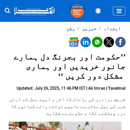
Togg
ابتداء
خبریں
وطن
’’حکومت اور بجرنگ دل ہمارے
جانور خریدیں اور ہماری
مشکل دور کریں ‘‘
Updated: July 26, 2025, 11:46 PM IST |
Ali Imran
| Yavatmal
قریش برادری کی ہڑتال کا اثر ، ایوت محل کے ارنی
شہر کی بیل منڈی سے مایوس لوٹنے والے کسانوں کا
درد چھلکنے لگا ، حکومت سے شکایت