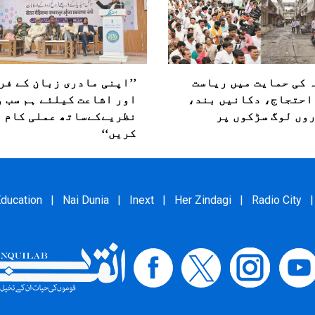
 کی حمایت میں ریاست
’’اپنی مادری زبان کے فر
احتجاج، دکانیں بند،
اور اشاعت کیلئے ہم سب 
وں لوگ سڑکوں پر
نظریےکےساتھ عملی کام
کریں‘‘
ducation
|
Nai Dunia
|
Inext
|
Her Zindagi
|
Radio City
|