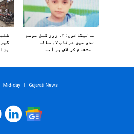
مالیگائوں: ۴؍ روز قبل موسم
طلبہ
ندی میں غرقاب ۷؍ سالہ
گیر 
احتشام کی لاش بر آمد
ہزار
Mid-day
|
Gujarati News