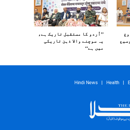
وغ
’’اُردو کا مستقبل تاریک ہے،
وسیع
یہ سوچنے والا ذہن تاریکی
میں ہے‘‘
Hindi News
|
Health
|
E