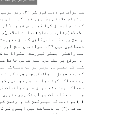
شب برأت بم دھ
اہتمام علامتی مظاہرہ کیا گیا۔ اس م
کے ن
الاسلام )،شاہد رمضان (جماعت اسلامی)،
مہاراشٹر اینٹی ٹیررسٹ اسکواڈ نے کی۔
اس موقع پر مظاہرہ میں شامل حافظ عب
کہا کہ بیسویں برسی پر بم دھماکہ مہ
کے بعد حصولِ انصاف کی جدوجہد کیلئے
بم دھماکہ کرنے والے اصل مجرمین کو 
دھماکے ہوئے تھے ،ان سارے واقعات کی
وہ اہم مطالبات جو اَب تک پورے نہیں 
اضافہ۔(۳) بم دھماکے میں اپنو