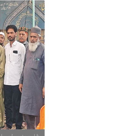
مظاہرین پولیس اف