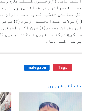
مسلم نوجوانوں کی ضمانت پر رِہائی کے
کل جماعتی تنظیم کے وہ ذمہ داران جو
ابورضوان محمدی(۶) شیخ
سے کوچ کرگ
پر کام کیا تھا۔
malegaon
Tags
متعلقہ خبریں