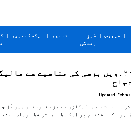
|
فیچرس
|
طرزِ
|
تعلیم
|
ایکسکلوزیو
|
ک
زندگی
ن
شب برأت بم دھماکوں کی ۲۰؍ویں برسی کی مناسبت سے
تجاج
Updated: Februar
ماکوں کی ۲۰؍ویں برسی کی مناسبت سے مالیگاؤں کے بڑے قبرستان میں
ظاہرے کے اختتام پر ایک مطالباتی خط اربابِ اقتد