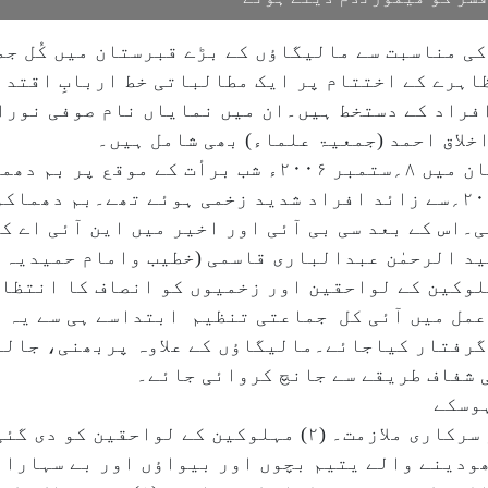
ماکوں کی ۲۰؍ویں برسی کی مناسبت سے مالیگاؤں کے بڑے قبرستان میں
ظاہرے کے اختتام پر ایک مطالباتی خط اربابِ اقتد
ام ارسال کیا گیا۔اس خط پر ۱۹؍ افراد کے دستخط ہیں۔ان میں نمایاں نام 
 اخلاق احمد (جمعیۃ علماء) بھی شامل ہیں۔
واضح رہے کہ مالیگاؤں کے بڑے قبرستان میں ۸؍ستمبر ۲۰۰۶ء شب ب
دھماکوں میں ۳۹؍افرادجاں بحق اور ۲۰۰؍سے زائد افراد شدید زخمی ہوئے تھ
اس کے بعد سی بی آئی اور اخیر میں این آئی اے ک
ید الرحمٰن عبدالباری قاسمی (خطیب وامام حمیدیہ 
لوکین کے لواحقین اور زخمیوں کو انصاف کا انتظا
 عمل میں آئی کل جماعتی تنظیم ابتداسے ہی سے یہ
گرفتار کیاجائے۔مالیگاؤں کے علاوہ پربھنی، جالن
 شفاف طریقے سے جانچ کروائی جائے۔
ہوسکے
(۱) بم دھماکہ مہلوکین کے وارثین کو سرکاری ملازمت۔ (۲) مہلوکین
ں کو کھودینے والے یتیم بچوں اور بیواؤں اور بے سہار