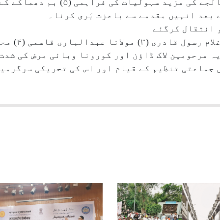
انتظامات۔ (۴)زخمیوں کیلئے علاج ومعالجے کی
 بعد انہیں مقدمے سے باعزت بَری کرنا۔
 انتقال کرگئے
 اکبر اشرفی۔یہ مرحومین لاک ڈاؤن اور کورونا وبائی مرض کی
ئے۔انہوں نے ۲۰۰۶ء میں کل جماعتی تنظیم کے قیام اور اس کی تحریک