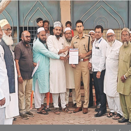
سر کو میمورنڈم دیتے ہوئے