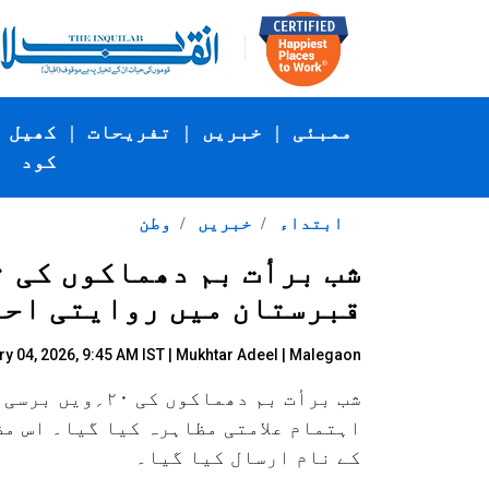
ممبئی
|
خبریں
|
تفریحات
|
کھیل
کود
ابتداء
خبریں
وطن
قبرستان میں روایتی اح
y 04, 2026, 9:45 AM IST |
Mukhtar Adeel
| Malegaon
شب برأت بم دھ
اہتمام علامتی مظاہرہ کیا گیا۔ اس م
کے نام ارسال کیا گیا۔