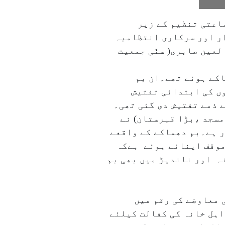
 کُل جماعتی تنظیم کے زیر
ار اور سرکاری انتظامیہ
صوفی نورالعین صابری( سنّی جمعیت
رأت کے موقع پر بم دھماکے ہوئے تھے۔ان بم
ے۔بم دھماکوں کی ابتدائی تفتیش
ے ذمے تفتیش دی گئی تھی۔
مسجد ،بڑا قبرستان) نے
ر ہے۔بم دھماکے کے واقعے
 موقف اپنائے ہوئے ہےکہ
ہ اور ناندیڑ میں بھی بم
 کے لواحقین کو دی گئی معاوضے کی رقم میں
ا اہل خانہ کی کفالت کیلئے