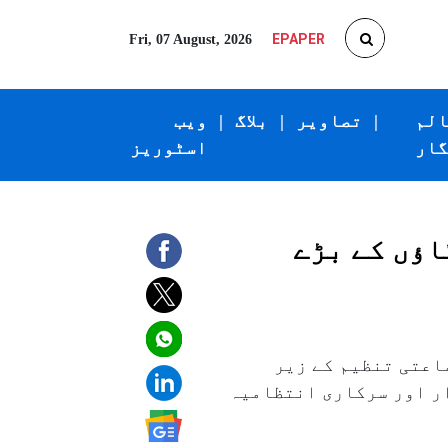
EPAPER
Fri, 07 August, 2026
الم
|
تصاویر
|
بلاگ
|
ویب
گار
اسٹوریز
 مالیگاؤں کے بڑے
 کُل جماعتی تنظیم کے زیر
ار اور سرکاری انتظامیہ