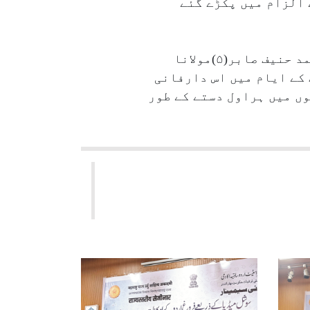
 مزید سہولیات کی فراہمی (۵) بم دھماکے کے الزام میں پکڑے گئے
(۱) مولانا عبدالحمید ازہری (۲) صوفی غلام رسول قادری (۳) مولانا عبدالباری قاسمی (۴) محمد حنیف صابر(۵)مولانا
 شدت کے ایام میں اس دارفانی
ی سرگرمیوں میں ہراول دستے کے طور