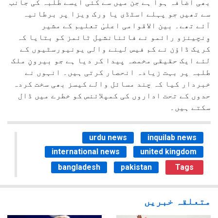
بھی اضافہ ہوا ہے جن میں سے کئی ایسے طلبہ کی جانب
سے تھیں جو پہلے اسٹڈی یا ورک ویزا پر برطانیہ
آئے تھے۔ بین الاقوامی اعلیٰ تعلیم کے مشیر
وِنچینزو رائمو نے فائنانشیل ٹائمز کو بتایا کہ
کریک ڈاؤن نے کم فیس لینے والی یونیورسٹیوں کے
لئے ایک حقیقی مخمصہ پیدا کر دیا ہے جو بیرونِ ملک
طلبہ پر بہت زیادہ انحصار کرتی ہیں۔ انہوں نے
خبردار کیا کہ چند مسائل والے کیسز بھی سخت کردہ
حدوں کے تحت اداروں کی کمپلائنس کو خطرے میں ڈال
سکتے ہیں۔
urdu news
inquilab news
international news
united kingdom
bangladesh
pakistan
Tags
متعلقہ خبریں