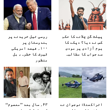
پیلٹ گن چلانے کا حکم
روسی تیل خریدنے پر
کس نے دیا؟ دپکے کا
ہندوستان پر
یوم آزادی پر مودی
۱۰۰؍ فیصد امریکی
سے جواب کا مطالبہ
ٹیرف کا خطرہ، بل
منظور
اتراکھنڈ: نوجوان نے
۴۳؍ سال بعد ’’معصوم‘‘