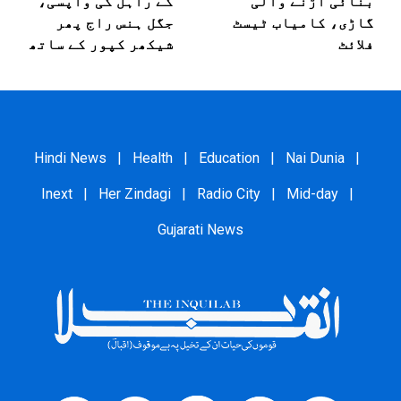
بنائی اڑنے والی
کے راہل کی واپسی،
گاڑی، کامیاب ٹیسٹ
جگل ہنس راج پھر
فلائٹ
شیکھر کپور کے ساتھ
Hindi News
|
Health
|
Education
|
Nai Dunia
|
Inext
|
Her Zindagi
|
Radio City
|
Mid-day
|
Gujarati News