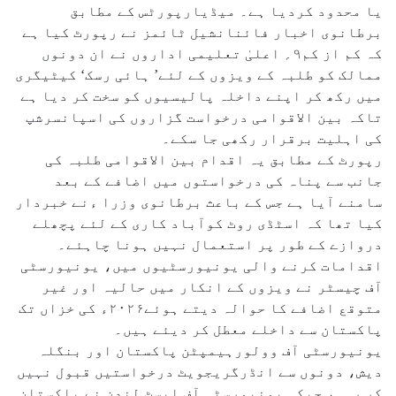
یا محدود کردیا ہے۔ میڈیارپورٹس کے مطابق
برطانوی اخبار فائنانشیل ٹائمز نے رپورٹ کیا ہے
کہ کم از کم۹؍ اعلیٰ تعلیمی اداروں نے ان دونوں
ممالک کو طلبہ کے ویزوں کے لئے’ ہائی رسک‘ کیٹیگری
میں رکھ کر اپنے داخلہ پالیسیوں کو سخت کر دیا ہے
تاکہ بین الاقوامی درخواست گزاروں کی اسپانسرشپ
کی اہلیت برقرار رکھی جا سکے۔
رپورٹ کے مطابق یہ اقدام بین الاقوامی طلبہ کی
جانب سے پناہ کی درخواستوں میں اضافے کے بعد
سامنے آیا ہے جس کے باعث برطانوی وزرا ءنے خبردار
کیا تھا کہ اسٹڈی روٹ کوآباد کاری کے لئے پچھلے
دروازے کے طور پر استعمال نہیں ہونا چاہئے۔
اقدامات کرنے والی یونیورسٹیوں میں، یونیورسٹی
آف چیسٹر نے ویزوں کے انکار میں حالیہ اور غیر
متوقع اضافے کا حوالہ دیتے ہوئے۲۰۲۶ء کی خزاں تک
پاکستان سے داخلے معطل کر دیئے ہیں۔
یونیورسٹی آف وولورہیمپٹن پاکستان اور بنگلہ
دیش، دونوں سے انڈرگریجویٹ درخواستیں قبول نہیں
کر رہی، جبکہ یونیورسٹی آف ایسٹ لندن نے پاکستان