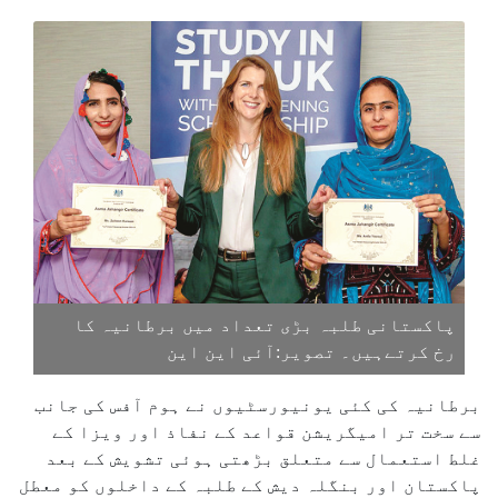
پاکستانی طلبہ بڑی تعداد میں برطانیہ کا
رخ کرتےہیں۔ تصویر:آئی این این
برطانیہ کی کئی یونیورسٹیوں نے ہوم آفس کی جانب
سے سخت تر امیگریشن قواعد کے نفاذ اور ویزا کے
غلط استعمال سے متعلق بڑھتی ہوئی تشویش کے بعد
پاکستان اور بنگلہ دیش کے طلبہ کے داخلوں کو معطل