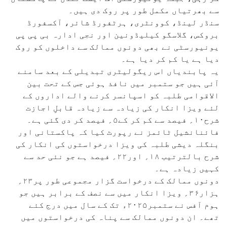
سے بھرتیاں مکمل طور پر روک دی ہیں۔
سنڈر لینڈ، کوونٹری، ہرٹفورڈ شائر، آکسفورڈ
بروکس، گلاسگو کیلیڈونین اور نجی ادارہ بی پی پی
یونیورسٹی نے بھی دونوں ممالک سے داخلوں کو روک
دیا ہے یا کم کر دیا ہے۔
یہ پابندیاں اس ریگولیٹری تبدیلی کے بعد سامنے
آئی ہیں جو ستمبر میں نافذ ہوئی جس کے تحت بین
الاقوامی طلبہ کو اسپانسر کرنے والے اداروں کے
لئے ویزا انکار کی زیادہ سے زیادہ قابلِ اجازت
شرح۱۰؍ فیصد سے کم کر کے۵؍ فیصد کر دی گئی ہے۔
فائنانشیل ٹائمز نے رپورٹ کیا کہ پاکستانی اور
بنگلہ دیشی طلبہ کی ویزا درخواستوں کی انکار کی
شرح بالترتیب ۱۸؍ اور۲۲؍ فیصد ہے جو نئی حد سے
کہیں زیادہ ہے۔
دونوں ممالک کے درخواست گزار مجموعی طور پر۲۳؍
ہزار۳۶؍ ویزا انکار میں سے نصف کے برابر ہیں جو
ہوم آفس نے ستمبر۲۰۲۵ء تک کے سال میں درج کئے
تھے۔ ان دونوں ممالک سے پناہ کی درخواستوں میں