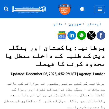
Togg
ابتداء
خبریں
عالم
برطانیہ: پاکستان اور بنگلہ
دیش کے طلبہ کے داخلے معطل یا
محدود کرنے کا فیصلہ
Updated: December 06, 2025, 4:52 PM IST |
Agency
| London
برطانیہ کی کئی یونیورسٹیوں نے ہوم آفس کی جانب
سے سخت تر امیگریشن قواعد کے نفاذ اور ویزا کے
غلط استعمال سے متعلق بڑھتی ہوئی تشویش کے بعد
پاکستان اور بنگلہ دیش کے طلبہ کے داخلوں کو معطل
یا محدود کردیا ہے۔