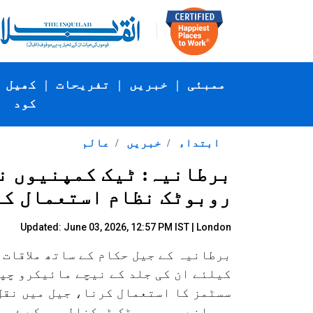
ممبئی
|
خبریں
|
تفریحات
|
کھیل
کود
ابتداء
خبریں
عالم
برطانیہ: ٹیک کمپنیوں ن
روبوٹک نظام استعمال کر
Updated: June 03, 2026, 12:57 PM IST | London
برطانیہ کے جیل حکام کے ساتھ ملاقات 
کیلئے ان کی جلد کے نیچے مائیکرو چپس
سسٹمز کا استعمال کرنا، جیل میں نقل
پیمانے پر روبوٹک ٹیکنالوجی کے ذریع