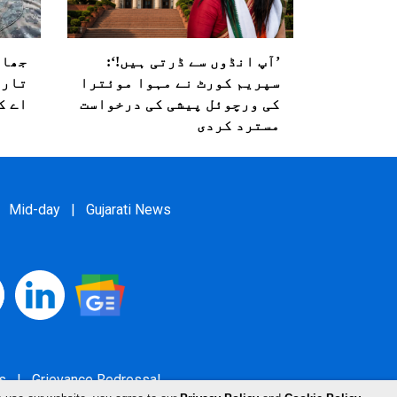
’آپ انڈوں سے ڈرتی ہیں!‘:
جھار
سپریم کورٹ نے مہوا موئترا
تاری
کی ورچوئل پیشی کی درخواست
اے ک
مسترد کردی
Mid-day
|
Gujarati News
s
|
Grievance Redressal