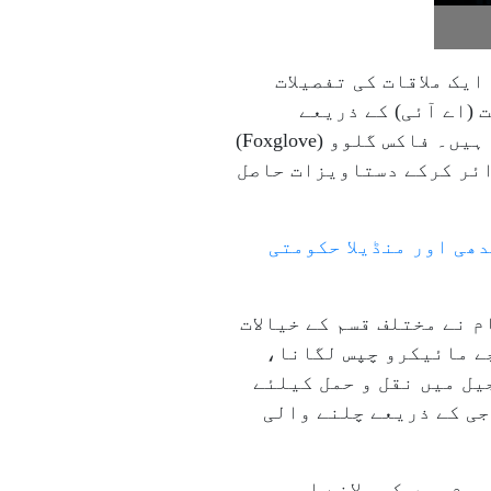
یک ملاقات کی تفصیلات
(اے آئی) کے ذریعے
نگرانی، مائیکرو چپ امپلانٹس اور روبوٹک سسٹمز کا استعمال، جیسی تجاویز پیش کی گئی ہیں۔ فاکس گلوو (Foxglove)
Freedom) قانون کے تحت درخواست دائر کرکے دستاویزات حاصل
ھی اور منڈیلا حکومتی
 نے مختلف قسم کے خیالات
چے مائیکرو چپس لگانا،
یل میں نقل و حمل کیلئے
ی کے ذریعے چلنے والی
جرم میں کمی لانے اور