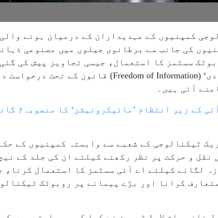
وجی کمپنیوں کے عہدیداران کے درمیان ہونے والی ا
یوں کی جانب سے برطانوی جیلوں میں مصنوعی ذہانت 
نامی گروپ نے ’تحصیل معلومات کی آزادی‘ ( of Information
امنے آئی ہیں۔
ئی کے زیر انتظام ’مائیکرونیشن‘ کا منصوبہ؛ گاند
یک ٹیکنالوجی کے شعبے سے وابستہ کمپنیوں کے حکام
 نقل و حرکت پر نظر رکھنے کیلئے ان کی جلد کے نی
زہ لگانے کیلئے اے آئی سسٹمز کا استعمال کرنا، ج
تعارف کرانا اور بڑے پیمانے پر روبوٹک ٹیکنالوج
 خانہ جات لارڈ ٹمپسن نے کہا کہ وہ چاہتے ہیں کہ 