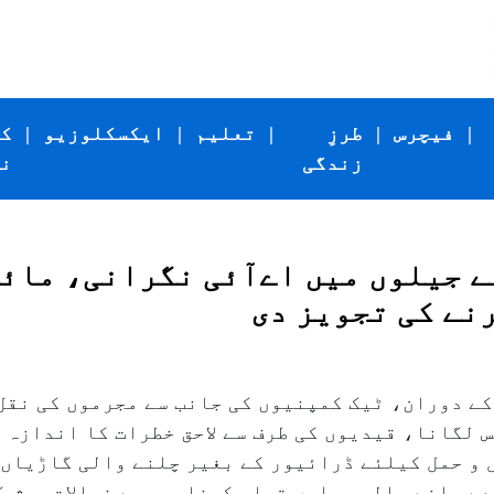
|
فیچرس
|
طرزِ
|
تعلیم
|
ایکسکلوزیو
|
ک
زندگی
ن
ے جیلوں میں اےآئی نگرانی، مائ
نے کی تجویز دی
کے دوران، ٹیک کمپنیوں کی جانب سے مجرموں کی نقل
 لگانا، قیدیوں کی طرف سے لاحق خطرات کا اندازہ 
 و حمل کیلئے ڈرائیور کے بغیر چلنے والی گاڑیاں 
ے چلنے والی جیلیں تیار کرنا، جیسے خیالات پیش ک