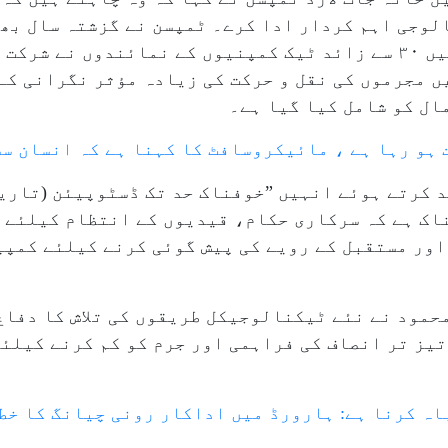
لوجی اہم کردار ادا کرے۔ ٹمپسن نے گزشتہ سال بھی
میز کانفرنس کا انعقاد کیا تھا جس میں ۳۰ سے زائد ٹیک کمپنیوں کے نمائن
یں مجرموں کی نقل و حرکت کی زیادہ مؤثر نگرانی کے
ال کو شامل کیا گیا ہے۔
ت ہو رہا ہے ، مائیکروسافٹ کا کہنا ہے کہ انسان س
د کرتے ہوئے انہیں ”خوفناک حد تک ڈسٹوپیئن (تاری
اک ہے کہ سرکاری حکام، قیدیوں کے انتظام کیلئے 
ور مستقبل کے رویے کی پیش گوئی کرنے کیلئے کمپی
حمود نے نئے ٹیکنالوجیکل طریقوں کی تلاش کا دفاع 
یز تر انصاف کی فراہمی اور جرم کو کم کرنے کیلئے
تباہ کرنا ہے: ہارورڈ میں اداکار رونی چیانگ کا خ