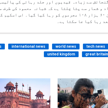
نجائش سے زیادہ قیدیوں اور جلد رہائی کی پالیسی
د و شمار سے پتا چلتا ہے کہ شبانہ محمود کی طرف س
پروگرام کے پہلے ۱۶ مہینوں کے دوران ۶۰ ہزار ۱۰۸ مجرموں کو رہا ک
s
international news
world news
tech news
united kingdom
great britain