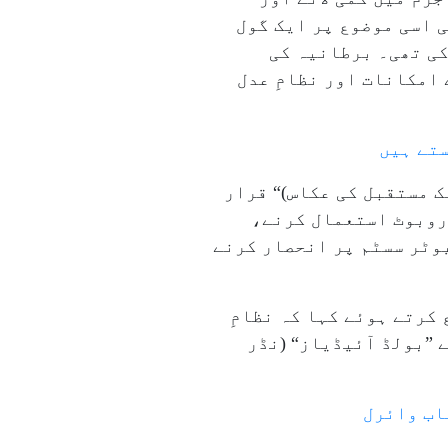
 اسی موضوع پر ایک گول
دوں نے شرکت کی تھی۔ برطانیہ کی
 امکانات اور نظامِ عدل
ستے ہیں
ک مستقبل کی عکاس)“ قرار
روبوٹ استعمال کرنے،
وٹر سسٹم پر انحصار کرنے
کرتے ہوئے کہا کہ نظامِ
 ”بولڈ آئیڈیاز“ (نڈر
طاب وائرل