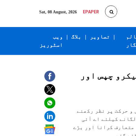
EPAPER
Sat, 08 August, 2026
الم
|
تصاویر
|
بلاگ
|
ویب
گار
اسٹوریز
یکرو چپس اور
 و حرکت پر نظر رکھنے
لگانے کیلئے اے آئی
متعارف کرانا اور بڑے
ئے گئے۔