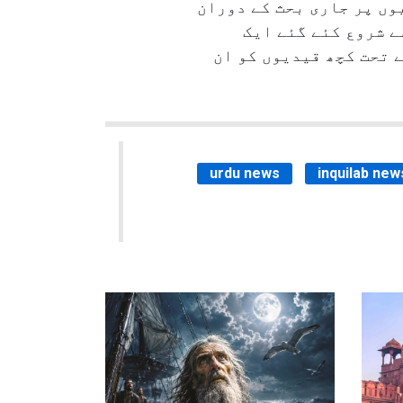
وں پر جاری بحث کے دوران
ے شروع کئے گئے ایک
یا گیا۔ اس اسکیم کے تحت کچھ قیدیوں کو ان
urdu news
inquilab new