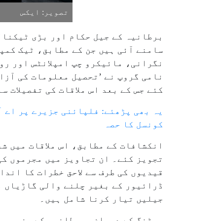
تصویر: ایکس
برطانیہ کے جیل حکام اور بڑی ٹیکنال
سامنے آئی ہیں جن کے مطابق، ٹیک کمپن
کئے جس کے بعد اس ملاقات کی تفصیلات س
یہ بھی پڑھئے: فلپائنی جزیرے پر اے آ
کونسل کا حصہ
انکشافات کے مطابق، اس ملاقات میں شر
تجویز کئے۔ ان تجاویز میں مجرموں کی
قیدیوں کی طرف سے لاحق خطرات کا اندا
ڈرائیور کے بغیر چلنے والی گاڑیاں م
جیلیں تیار کرنا شامل ہیں۔
میٹنگ کے دوران، برطانیہ کے وزیرِ جیل