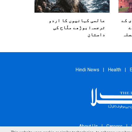
ی کے
عالمی کہانیوں کا اردو
ے
ترجمہ: بوڑھے ملّاح کی
صلہ
داستان
Hindi News
|
Health
|
E
About Us
|
Careers
|