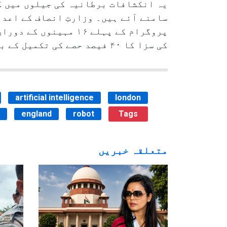
یہ انکشافات برطانیہ کی جیلوں میں گ
سامنے آئے ہیں۔ وزارتِ انصاف کے اعدا
کی سزا کا ۴۰ فیصد حصے کی تکمیل کے بعد رہا کیا جا سکتا ہے۔
artificial intelligence
london
england
robot
Tags
متعلقہ خبریں