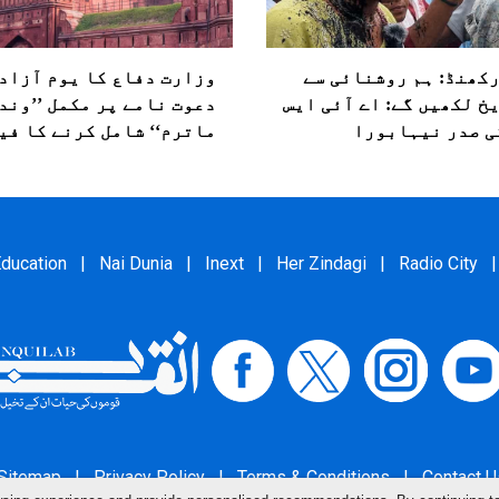
کھنڈ: ہم روشنائی سے
وزارت دفاع کا یوم آزاد
خ لکھیں گے: اے آئی ایس
دعوت نامے پر مکمل ’’وند
ی صدر نیہابورا
ماترم‘‘ شامل کرنے کا فی
ducation
|
Nai Dunia
|
Inext
|
Her Zindagi
|
Radio City
|
Sitemap
|
Privacy Policy
|
Terms & Conditions
|
Contact U