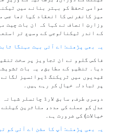
عوامی تحفظ کو بہتر بنانے میں ٹیکنا
وزارتِ انصاف نے کہا کہ ان بات چیت م
کے اندر ٹیکنالوجی کے وسیع تر استعم
یہ بھی پڑھئے: اے آئی بہت مہنگا ثاب
فاکس گلوو نے ان تجاویز پر سخت تنقی
دیا۔ تنظیم کے مطابق، یہ بات تشویشن
قیدیوں میں ٹریکنگ ڈیوائسیز لگانے ا
پر تبادلہ خیال کر رہے ہیں۔
دوسری طرف، سابق لارڈ چانسلر شبانہ م
عدل کو عملے کی مدد، متاثرین کیلئے ت
خیالات) کی ضرورت ہے۔
یہ بھی پڑھئے: آپ کا مشن اے آئی کو 