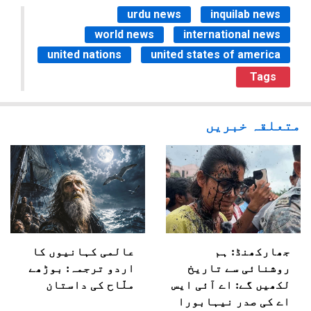
urdu news
inquilab news
world news
international news
united nations
united states of america
Tags
متعلقہ خبریں
جھارکھنڈ: ہم
عالمی کہانیوں کا
روشنائی سے تاریخ
اردو ترجمہ: بوڑھے
لکھیں گے: اے آئی ایس
ملّاح کی داستان
اے کی صدر نیہابورا