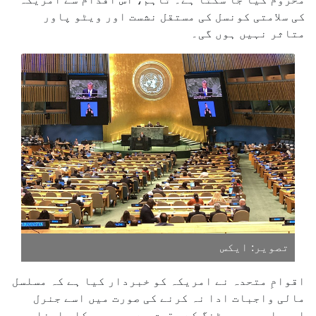
کی سلامتی کونسل کی مستقل نشست اور ویٹو پاور
متاثر نہیں ہوں گی۔
تصویر: ایکس
اقوامِ متحدہ نے امریکہ کو خبردار کیا ہے کہ مسلسل
مالی واجبات ادا نہ کرنے کی صورت میں اسے جنرل
اسمبلی میں ووٹنگ کے حقوق سے محرومی کا سامنا