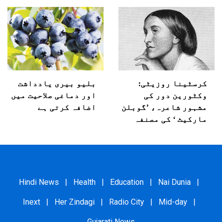
کرسٹینا روزیٹی:
بلیو بیری یادداشت
وکٹورین دور کی
اور دماغی صلاحیت میں
مشہور شاعرہ، ’گوبلن
اضافہ کرتی ہے
مارکیٹ ‘ کی مصنفہ
Hindi News
|
Health
|
Education
|
Nai Dunia
|
Inext
|
Her Zindagi
|
Radio City
|
Mid-day
|
Gujarati News