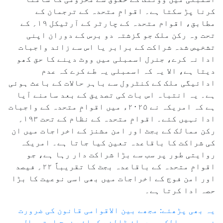
کرنا پڑ سکتا ہے۔ اقوامِ متحدہ کے ترجمان کے
مطابق، اقوام متحدہ کے چارٹر کے آرٹیکل ۱۹؍ کے
تحت وہ رکن ملک جو گزشتہ دو برس کے دوران اپنی
تشخیص شدہ شراکت کے برابر یا اس سے زائد واجبات
ادا نہ کرے، جنرل اسمبلی میں ووٹ دینے کا حق کھو
دیتا ہے، الا یہ کہ اسمبلی یہ طے کرے کہ عدم
ادائیگی ملک کے کنٹرول سے باہر حالات کے باعث ہوئی
ہے۔ یہ انتباہ اس بات کی تصدیق کے بعد سامنے آیا
ہے کہ امریکہ نے ۲۰۲۵ء میں اقوامِ متحدہ کے واجبات
ادا نہیں کئے۔ اقوامِ متحدہ کے نظام کے تحت ۱۹۳؍
رکن ممالک کے بجٹ اور امن مشنز کے اخراجات میں ان
کی شراکت کا باقاعدہ تعین کیا جاتا ہے۔ امریکہ
روایتی طور پر سب سے بڑا شراکت دار رہا ہے، جو
اقوامِ متحدہ کے باقاعدہ بجٹ کا تقریباً ۲۲؍ فیصد
اور امن فوج کے اخراجات میں بھی اسی نوعیت کا بڑا
حصہ ادا کرتا ہے۔
یہ بھی پڑھئے: مجھے بین الاقوامی قانون کی ضرورت
نہیں، ممالک پر دباؤ ڈالنے کیلئے فوج استعمال