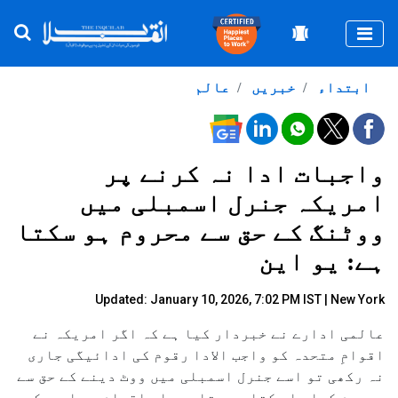
Togg
ابتداء
خبریں
عالم
واجبات ادا نہ کرنے پر
امریکہ جنرل اسمبلی میں
ووٹنگ کے حق سے محروم ہو سکتا
ہے: یو این
Updated: January 10, 2026, 7:02 PM IST | New York
عالمی ادارے نے خبردار کیا ہے کہ اگر امریکہ نے
اقوامِ متحدہ کو واجب الادا رقوم کی ادائیگی جاری
نہ رکھی تو اسے جنرل اسمبلی میں ووٹ دینے کے حق سے
محروم کیا جا سکتا ہے۔ تاہم، اس اقدام سے امریکہ