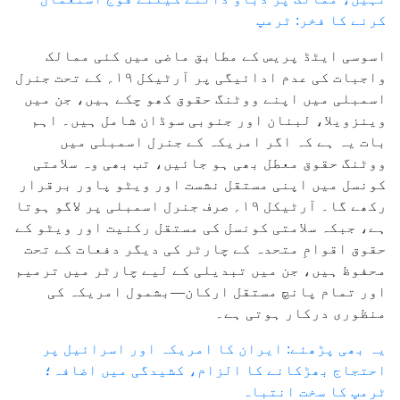
کرنے کا فخر: ٹرمپ
اسوسی ایٹڈ پریس کے مطابق ماضی میں کئی ممالک
واجبات کی عدم ادائیگی پر آرٹیکل ۱۹؍ کے تحت جنرل
اسمبلی میں اپنے ووٹنگ حقوق کھو چکے ہیں، جن میں
وینزویلا، لبنان اور جنوبی سوڈان شامل ہیں۔ اہم
بات یہ ہے کہ اگر امریکہ کے جنرل اسمبلی میں
ووٹنگ حقوق معطل بھی ہو جائیں، تب بھی وہ سلامتی
کونسل میں اپنی مستقل نشست اور ویٹو پاور برقرار
رکھے گا۔ آرٹیکل ۱۹؍ صرف جنرل اسمبلی پر لاگو ہوتا
ہے، جبکہ سلامتی کونسل کی مستقل رکنیت اور ویٹو کے
حقوق اقوامِ متحدہ کے چارٹر کی دیگر دفعات کے تحت
محفوظ ہیں، جن میں تبدیلی کے لیے چارٹر میں ترمیم
اور تمام پانچ مستقل ارکان—بشمول امریکہ کی
منظوری درکار ہوتی ہے۔
یہ بھی پڑھئے: ایران کا امریکہ اور اسرائیل پر
احتجاج بھڑکانے کا الزام، کشیدگی میں اضافہ؛
ٹرمپ کا سخت انتباہ