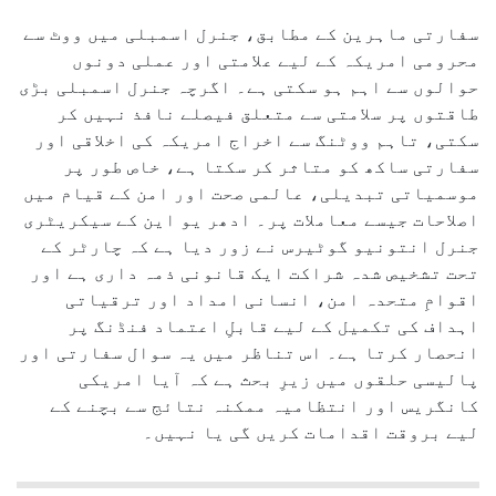
سفارتی ماہرین کے مطابق، جنرل اسمبلی میں ووٹ سے
محرومی امریکہ کے لیے علامتی اور عملی دونوں
حوالوں سے اہم ہو سکتی ہے۔ اگرچہ جنرل اسمبلی بڑی
طاقتوں پر سلامتی سے متعلق فیصلے نافذ نہیں کر
سکتی، تاہم ووٹنگ سے اخراج امریکہ کی اخلاقی اور
سفارتی ساکھ کو متاثر کر سکتا ہے، خاص طور پر
موسمیاتی تبدیلی، عالمی صحت اور امن کے قیام میں
اصلاحات جیسے معاملات پر۔ ادھر یو این کے سیکریٹری
جنرل انتونیو گوٹیرس نے زور دیا ہے کہ چارٹر کے
تحت تشخیص شدہ شراکت ایک قانونی ذمہ داری ہے اور
اقوامِ متحدہ امن، انسانی امداد اور ترقیاتی
اہداف کی تکمیل کے لیے قابلِ اعتماد فنڈنگ پر
انحصار کرتا ہے۔ اس تناظر میں یہ سوال سفارتی اور
پالیسی حلقوں میں زیرِ بحث ہے کہ آیا امریکی
کانگریس اور انتظامیہ ممکنہ نتائج سے بچنے کے
لیے بروقت اقدامات کریں گی یا نہیں۔