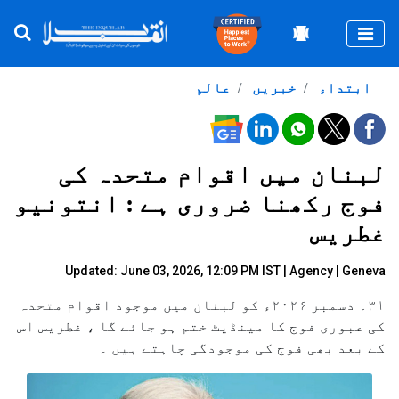
Togg
ابتداء
خبریں
عالم
لبنان میں اقوام متحدہ کی
فوج رکھنا ضروری ہے : انتونیو
غطریس
Updated: June 03, 2026, 12:09 PM IST |
Agency
| Geneva
۳۱؍ دسمبر ۲۰۲۶ء کو لبنان میں موجود اقوام متحدہ
کی عبوری فوج کا مینڈیٹ ختم ہو جائے گا ، غطریس اس
کے بعد بھی فوج کی موجودگی چاہتے ہیں ۔