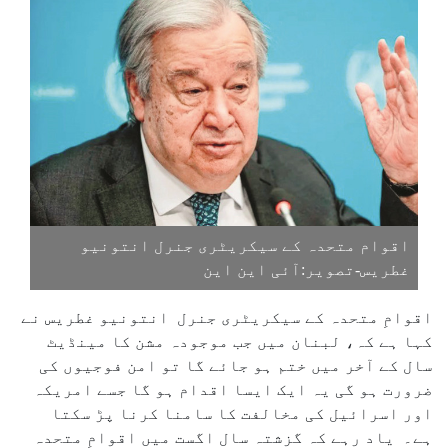
اقوام متحدہ کے سیکریٹری جنرل انتونیو
غطریس-تصویر:آئی این این
اقوامِ متحدہ کے سیکریٹری جنرل انتونیو غطریس نے
کہا ہے کہ، لبنان میں جب موجودہ مشن کا مینڈیٹ
سال کے آخر میں ختم ہو جائے گا تو امن فوجیوں کی
ضرورت ہو گی یہ ایک ایسا اقدام ہو گا جسے امریکہ
اور اسرائیل کی مخالفت کا سامنا کرنا پڑ سکتا
ہے۔ یاد رہے کہ گزشتہ سال اگست میں اقوامِ متحدہ