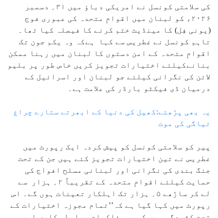
کی سلامتی کونسل نے امریکی دباؤ میں ۳۱؍ دسمبر
۲۰۲۶ء کو لبنان میں اقوامِ متحدہ کی عبوری فوج
(یونی فِل) کا مینڈیٹ ختم کرنے کا فیصلہ کیا تھا۔
تاہم کونسل نے غطریس سے کہا ہےکہ وہ یکم جون تک
اقوامِ متحدہ کے امن دستوں کا لبنان میں رہنا ممکن
بنانےکیلئے اختیارات تجویز کریں خاص طور پر بلیو
لائن کی نگرانی کیلئے جو لبنان اور اسرائیل کے
درمیان ڈی فیکٹو بارڈر کی علامت ہے۔
یہ بھی پڑھئے:کھیل کی دنیا کے ابھرتے ستارے چراغ
تیاگی کی موت
پیر کو سلامتی کونسل کو پیش کردہ ایک رپورٹ میں
غطریس نے تین اختیارات تجویز کئے ہیں جن کے تحت
جنگ بندی کی نگرانی اور لبنانی مسلح افواج کی
حمایت کیلئے اقوامِ متحدہ کے تقریباً ۲؍ ہزار سے
لے کر ساڑھے ۵؍ ہزار تک اہلکار تعینات ہوں گے۔ اس
رپورٹ میں کہا گیا ہے کہ’’تمام مجوزہ اختیارات کے
تحت کشیدگی میں کمی، مذاکرات، رابطہ کاری اور