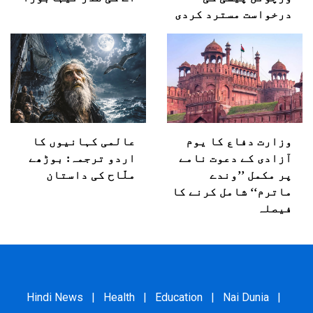
درخواست مسترد کردی
وزارت دفاع کا یوم
عالمی کہانیوں کا
آزادی کے دعوت نامے
اردو ترجمہ: بوڑھے
پر مکمل ’’وندے
ملّاح کی داستان
ماترم‘‘ شامل کرنے کا
فیصلہ
Hindi News
|
Health
|
Education
|
Nai Dunia
|