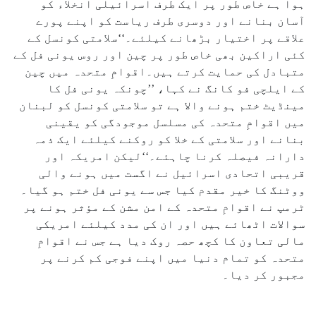
ہوا ہے خاص طور پر ایک طرف اسرائیلی انخلاء کو
آسان بنانے اور دوسری طرف ریاست کو اپنے پورے
علاقے پر اختیار بڑھانے کیلئے۔‘‘سلامتی کونسل کے
کئی اراکین بھی خاص طور پر چین اور روس یونی فل کے
متبادل کی حمایت کرتے ہیں۔اقوامِ متحدہ میں چین
کے ایلچی فو کانگ نے کہا، ’’چونکہ یونی فل کا
مینڈیٹ ختم ہونے والا ہے تو سلامتی کونسل کو لبنان
میں اقوامِ متحدہ کی مسلسل موجودگی کو یقینی
بنانے اور سلامتی کے خلا کو روکنے کیلئے ایک ذمہ
دارانہ فیصلہ کرنا چاہئے۔‘‘لیکن امریکہ اور
قریبی اتحادی اسرائیل نے اگست میں ہونے والی
ووٹنگ کا خیر مقدم کیا جس سے یونی فل ختم ہو گیا۔
ٹرمپ نے اقوامِ متحدہ کے امن مشن کے مؤثر ہونے پر
سوالات اٹھائے ہیں اور ان کی مدد کیلئے امریکی
مالی تعاون کا کچھ حصہ روک دیا ہے جس نے اقوامِ
متحدہ کو تمام دنیا میں اپنے فوجی کم کرنے پر
مجبور کر دیا۔