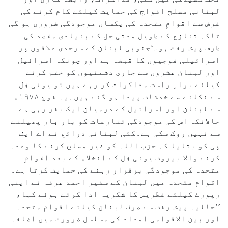
لبنانی مسلح افواج کی حمایت کیلئے کام کرنے کی
غرض سے اقوامِ متحدہ کی یکساں موجودگی ضروری ہو گی
تاکہ تنازع کے طویل مدتی حل کے بنیادی مقصد کی
طرف پیش رفت ہو۔‘جنوبی لبنان کے سرحدی علاقوں پر
اسرائیلی فوجیوں کا قبضہ ہے اور چونکہ اسرائیل
اور لبنان عشروں سے جاری دشمنیوں کو ختم کرنے
کیلئے براہِ راست مذاکرات کر رہے ہیں تو یونی فِل
سے نکلنے سے خدشات پیدا ہو گئے ہیں۔یہ فوج ۱۹۷۸ء
سے لبنان اور اسرائیل کے درمیان ایک بفر رہی ہے
حالانکہ اس کی موجودگی تنازعات کو بار بار پھیلنے
سے نہیں روک سکی ہے۔کئی لبنانی ذرائع نے اے ایف
پی کو بتایا کہ حزب اللہ کو غیر مسلح کرنے کا وعدہ
کرنے والا بیروت یونی فِل کے انخلاء کے بعد اقوامِ
متحدہ کی موجودگی برقرار رہنے کی حمایت کرتا ہے۔
اقوامِ متحدہ میں لبنان کے سفیر احمد عرفہ نے اپنی
رپورٹ کیلئے غطریس کا شکریہ ادا کرتے ہوئے کہا،
’’حالیہ پیش رفت سے صرف لبنان کیلئے اقوامِ متحدہ
اور بین الاقوامی امداد کی مسلسل ضرورت میں اضافہ