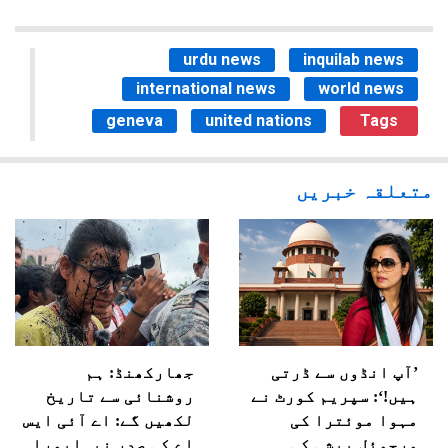
urdu news
inquilab news
international news
world news
geneva
united nations
Tags
متعلقہ خبریں
’آپ انڈوں سے ڈرتی
جھارکھنڈ: ہم
ہیں!‘: سپریم کورٹ نے
روشنائی سے تاریخ
مہوا موئترا کی
لکھیں گے: اے آئی ایس
ورچوئل پیشی کی
اے کی صدر نیہابورا