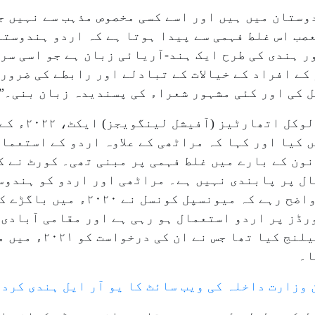
وستان میں ہیں اور اسے کسی مخصوص مذہب سے نہیں ج
عصب اس غلط فہمی سے پیدا ہوتا ہے کہ اردو ہندوست
ر ہندی کی طرح ایک ہند-آریائی زبان ہے جو اسی سر
ے افراد کے خیالات کے تبادلے اور رابطے کی ضرورت
ل کی اور کئی مشہور شعراء کی پسندیدہ زبان بنی۔
باگڑے نے دعویٰ ک
 کیا اور کہا کہ مراٹھی کے علاوہ اردو کے استعما
ال پر پابندی نہیں ہے۔ مراٹھی اور اردو کو ہندوس
شیڈول کے تحت یکساں مقام حاصل ہے۔” واضح
 کہ ۱۹۵۶ء سے سائن بورڈز پر اردو استعمال ہو رہی ہے اور مقامی 
باگڑے نے اسے بمبئی ہائی
ا۔
 وزارت داخلہ کی ویب سائٹ کا یو آر ایل ہندی کرد