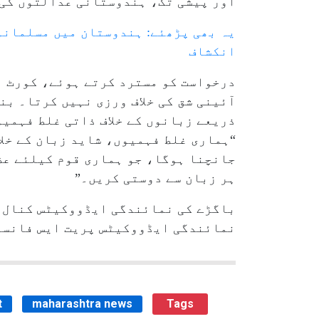
اور پیشی تک، ہندوستانی عدالتوں کی 
یہ بھی پڑھئے: ہندوستان میں مسلمانوں
انکشاف
درخواست کو مسترد کرتے ہوئے، کورٹ ن
آئینی شق کی خلاف ورزی نہیں کرتا۔ بن
ذریعے زبانوں کے خلاف ذاتی غلط فہمی
“ہماری غلط فہمیوں، شاید زبان کے خلا
جانچنا ہوگا، جو ہماری قوم کیلئے عظ
ہر زبان سے دوستی کریں۔”
باگڑے کی نمائندگی ایڈووکیٹس کنال 
نمائندگی ایڈووکیٹس پریت ایس فانسے
t
maharashtra news
Tags