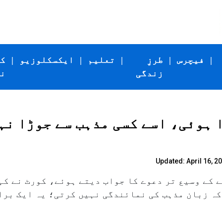
|
فیچرس
|
طرزِ
|
تعلیم
|
ایکسکلوزیو
|
ک
زندگی
ن
ہوئی، اسے کسی مذہب سے جوڑا نہی
Updated: April 16, 20
 کے وسیع تر دعوے کا جواب دیتے ہوئے، کورٹ نے کہ
ہ زبان مذہب کی نمائندگی نہیں کرتی؛ یہ ایک براد