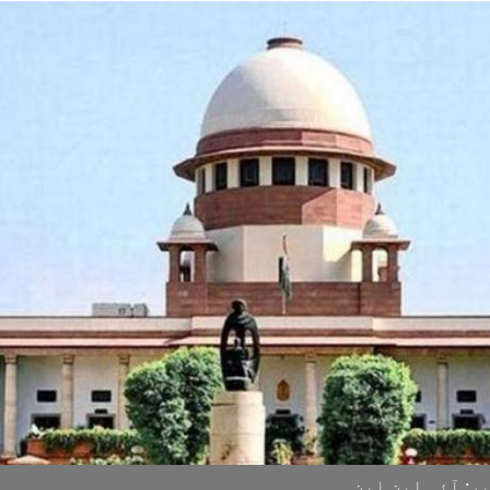
ر: آئی این این