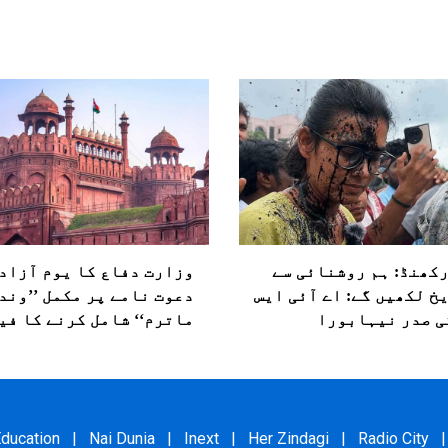
کھنڈ: ہم روشنائی سے
وزارت دفاع کا یوم آزاد
خ لکھیں گے: اے آئی ایس
دعوت نامے پر مکمل ’’وند
ی صدر نیہابورا
ماترم‘‘ شامل کرنے کا فی
ducation
|
Nai Dunia
|
Inext
|
Her Zindagi
|
Radio City
|