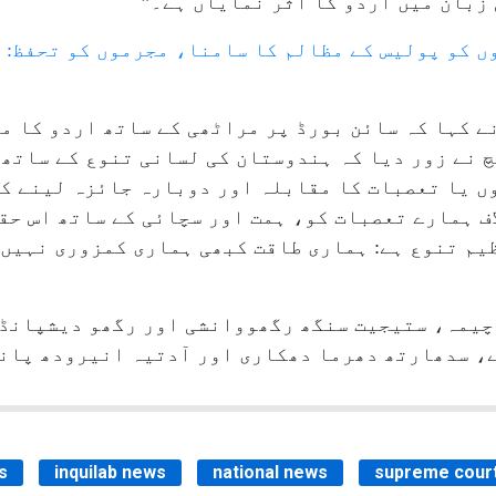
زبان میں اردو کا اثر نمایاں ہے۔”
 کو پولیس کے مظالم کا سامنا، مجرموں کو تحفظ: ای
ے کہا کہ سائن بورڈ پر مراٹھی کے ساتھ اردو کا م
چ نے زور دیا کہ ہندوستان کی لسانی تنوع کے ساتھ
وں یا تعصبات کا مقابلہ اور دوبارہ جائزہ لینے ک
ف ہمارے تعصبات کو، ہمت اور سچائی کے ساتھ اس حق
یم تنوع ہے: ہماری طاقت کبھی ہماری کمزوری نہیں 
چیمہ، ستیجیت سنگھ رگھووانشی اور رگھو دیشپانڈے
، سدھارتھ دھرما دھکاری اور آدتیہ انیرودھ پانڈ
s
inquilab news
national news
supreme cour