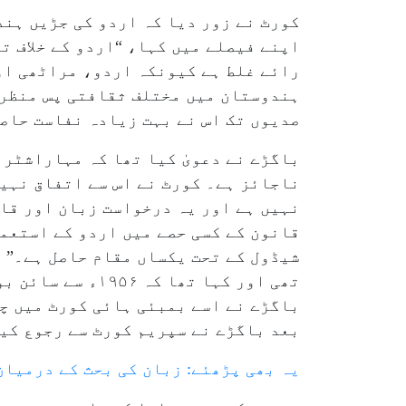
کورٹ نے زور دیا کہ اردو کی جڑیں ہند
اپنے فیصلے میں کہا، “اردو کے خلاف ت
رائے غلط ہے کیونکہ اردو، مراٹھی او
ہندوستان میں مختلف ثقافتی پس منظر ک
صدیوں تک اس نے بہت زیادہ نفاست حاص
ناجائز ہے۔ کورٹ نے اس سے اتفاق نہیں
قانون کے کسی حصے میں اردو کے استعم
تھی اور کہا تھا
بعد باگڑے نے سپریم کورٹ سے رجوع کی
یہ بھی پڑھئے: زبان کی بحث کے درمیان