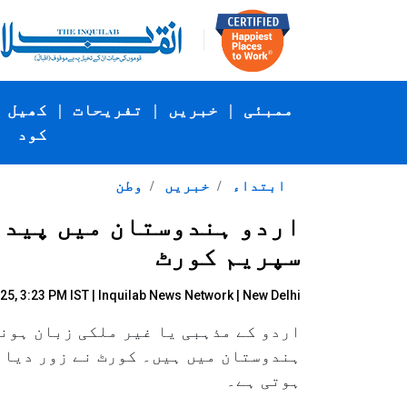
ممبئی
|
خبریں
|
تفریحات
|
کھیل
کود
ابتداء
خبریں
وطن
اردو ہندوستان میں پیدا 
سپریم کورٹ
25, 3:23 PM IST |
Inquilab News Network
| New Delhi
اردو کے مذہبی یا غیر ملکی زبان ہونے
ہندوستان میں ہیں۔ کورٹ نے زور دیا ک
ہوتی ہے۔