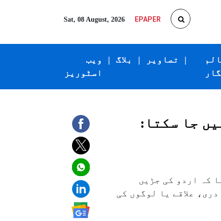
EPAPER
Sat, 08 August, 2026
الم
|
تصاویر
|
بلاگ
|
ویب
گار
اسٹوریز
ں جا سکتا:
ا کہ اردو کی جڑیں
ری، علاقے یا لوگوں کی