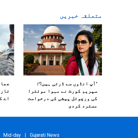
متعلقہ خبریں
’آپ انڈوں سے ڈرتی ہیں!‘:
جھار
سپریم کورٹ نے مہوا موئترا
تاری
کی ورچوئل پیشی کی درخواست
اے ک
مسترد کردی
Mid-day
|
Gujarati News