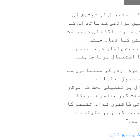
کے استعمال کی توثیق کی
یں مراٹھی کے ساتھ اس کے
ی سنجے باگڑے کی درخواست
نج کیا تھا۔ جسٹس
ے تحت یکساں درجہ حاصل
ا استعمال ہونا چاہئے۔
جود اردو کو مسلمانوں سے
سے جوڑنے کیلئے
ل پر تفصیلی بحث کا موقع
سخت گیر عناصر نے روکا
ی طاقتوں نے اس تقسیم کا
جھا گیا، جو حقیقت سے
ہے۔”
ک پہنچ گئی