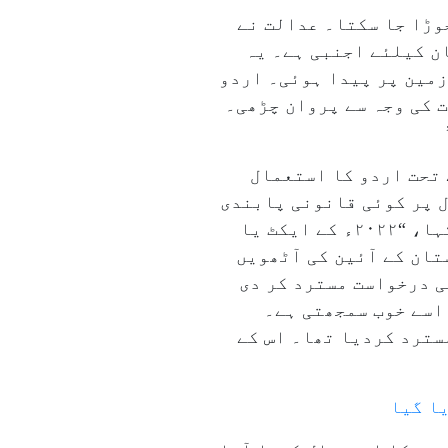
وڑا جا سکتا۔ عدالت نے
ان کیلئے اجنبی ہے۔ یہ
زمین پر پیدا ہوئی۔ اردو
 کی وجہ سے پروان چڑھی۔
”
یا تھا کہ مہاراشٹر لوکل اتھارٹیز (آفیشل لینگویجز) ایکٹ، ۲۰۲۲ء کے تحت اردو کا استعمال
ل پر کوئی قانونی پابندی
نہیں ہے اور یہ درخواست زبان اور قانون کے بارے میں غلط فہمی پر مبنی تھی۔ کورٹ نے کہا، “۲۰۲۲ء کے ایکٹ یا
تان کے آئین کی آٹھویں
 رہے کہ میونسپل کونسل نے ۲۰۲۰ء میں باگڑے کی درخواست مسترد کر دی
آبادی اسے خوب سمجھتی ہے۔
 کورٹ میں چیلنج کیا تھا جس نے ان کی درخواست کو ۲۰۲۱ء میں مسترد کردیا تھا۔ اس کے
یا گیا