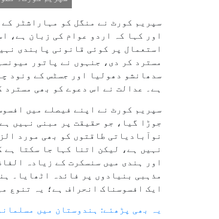
سپریم کورٹ نے منگل کو مہاراشٹر کے 
اور کہا کہ اردو عوام کی زبان ہے، اس
استعمال پر کوئی قانونی پابندی نہیں
مسترد کر دی، جنہوں نے پاتور میونسپ
سدھانشو دھولیا اور جسٹس کے ونود چن
ہے۔ عدالت نے اس دعوے کو بھی مسترد 
سپریم کورٹ نے اپنے فیصلے میں افسوس
جوڑا گیا، جو حقیقت پر مبنی نہیں ہے
نوآبادیاتی طاقتوں کو بھی مورد الزا
نہیں ہے، لیکن اتنا کہا جا سکتا ہے ک
اور ہندی میں سنسکرت کے زیادہ الفاظ
مذہبی بنیادوں پر فائدہ اٹھایا۔ ہند
ایک افسوسناک انحراف ہے؛ یہ تنوع می
یہ بھی پڑھئے: ہندوستان میں مسلمانوں