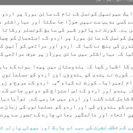
ایک میونسپل کونسل کے نام کے سائن بورڈ پر اردو 
ے کسی مذہب سے نہیں جوڑا جا سکتا اور مہاراشٹر م
 ہے۔ کورٹ نے پاتور شہر کی سابق کونسلر ورشاتائ
ل کونسل کے سائن بورڈ پر اردو کے استعمال کو چیل
درن کی بنچ نے کہا کہ اردو اور مراٹھی کو آئین ک
کیا کہ مہاراشٹر میں سائن بورڈز پر صرف مراٹھی ک
 کا اظہار کیا کہ ہندوستان میں پیدا ہونے کے باو
۔ کورٹ نے ہندی کو ہندوؤں اور اردو کو مسلمانوں 
م ٹھہرایا۔ کورٹ نے کہا، “یہ اردو کے عروج و زوا
ہ ہندی اور اردو کے اس امتزاج کو دونوں جانب کے 
 شامل کئے گئے اور اردو میں فارسی کے۔ نوآبادیات
ی کو ہندوؤں کی اور اردو کو مسلمانوں کی زبان سم
ں اتحاد اور عالمگیر بھائی چارے کے تصور سے پرے 
 کے خلاف نفرت کی مہم اب پارک اور بیوٹی پارلر ت