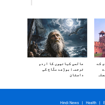
ی کے
عالمی کہانیوں کا اردو
ے
ترجمہ: بوڑھے ملّاح کی
صلہ
داستان
Hindi News
|
Health
|
E