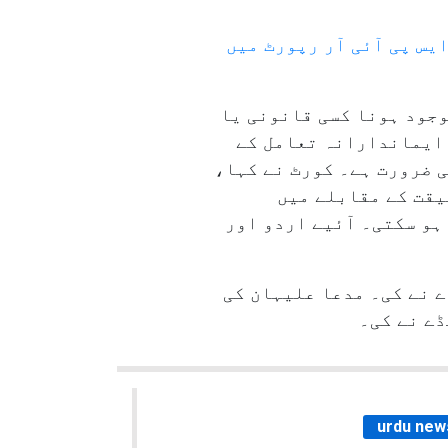
س پی آئی آر رپورٹ میں
وجود ہونا کسی قانونی یا
 ایماندارانہ تعامل کے
ی ضرورت ہے۔ کورٹ نے کہا،
یقت کے مقابلے میں
ہو سکتی۔ آئیے اردو اور
 نے کی۔ مدعا علیہان کی
ے نے کی۔
urdu new