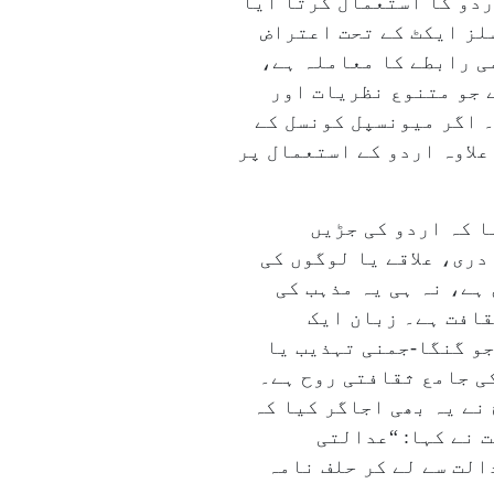
ردو کا استعمال کرتا آیا
لز ایکٹ کے تحت اعتراض
ی رابطے کا معاملہ ہے،
ے جو متنوع نظریات اور
۔ اگر میونسپل کونسل کے
علاوہ اردو کے استعمال پر
ا کہ اردو کی جڑیں
ری، علاقے یا لوگوں کی
ہے، نہ ہی یہ مذہب کی
قافت ہے۔ زبان ایک
جو گنگا-جمنی تہذیب یا
ی جامع ثقافتی روح ہے۔
نے یہ بھی اجاگر کیا کہ
 نے کہا: “عدالتی
الت سے لے کر حلف نامہ