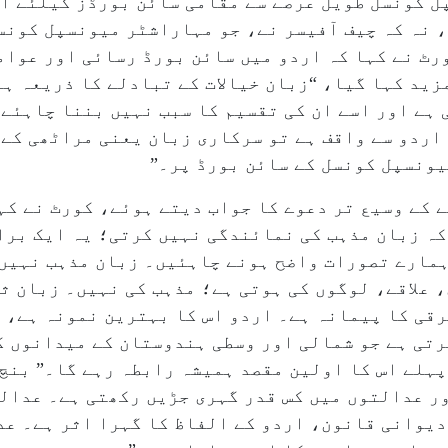
ل کونسل طویل عرصے سے مقامی سائن بورڈز کیلئے ا
، نہ کہ چیف آفیسر نے، جو مہاراشٹر میونسپل کونس
رٹ نے کہا کہ اردو میں سائن بورڈ رسائی اور عوام
زید کہا گیا، “زبان خیالات کے تبادلے کا ذریعہ ہ
 ہے اور اسے ان کی تقسیم کا سبب نہیں بننا چاہئے
 اردو سے واقف ہے تو سرکاری زبان یعنی مراٹھی کے 
یونسپل کونسل کے سائن بورڈ پر۔”
 کے وسیع تر دعوے کا جواب دیتے ہوئے، کورٹ نے کہ
ہ زبان مذہب کی نمائندگی نہیں کرتی؛ یہ ایک براد
ہمارے تصورات واضح ہونے چاہئیں۔ زبان مذہب نہیں 
 علاقے، لوگوں کی ہوتی ہے؛ مذہب کی نہیں۔ زبان ث
رقی کا پیمانہ ہے۔ اردو اس کا بہترین نمونہ ہے، 
تی ہے جو شمالی اور وسطی ہندوستان کے میدانوں ک
ہلے اس کا اولین مقصد ہمیشہ رابطہ رہے گا۔” بنچ 
 عدالتوں میں کس قدر گہری جڑیں رکھتی ہے۔ عدالت
دیوانی قانون، اردو کے الفاظ کا گہرا اثر ہے۔ عد