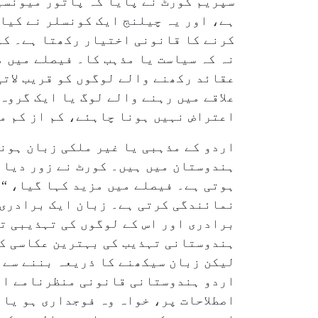
سپریم کورٹ نے پایا کہ پاتور میونسپ
ہے، اور یہ چیلنج ایک کونسلر نے کیا
کرنے کا قانونی اختیار رکھتا ہے۔ کو
نہ کہ سیاست یا مذہب کا۔ فیصلے میں م
عقائد رکھنے والے لوگوں کو قریب لاتی
علاقے میں رہنے والے لوگ یا ایک گروہ
اعتراض نہیں ہونا چاہئے، کم از کم م
اردو کے مذہبی یا غیر ملکی زبان ہونے
ہندوستان میں ہیں۔ کورٹ نے زور دیا ک
ہوتی ہے۔ فیصلے میں مزید کہا گیا، “
نمائندگی کرتی ہے۔ زبان ایک برادری،
برادری اور اس کے لوگوں کی تہذیبی ت
ہندوستانی تہذیب کی بہترین عکاسی کر
لیکن زبان سیکھنے کا ذریعہ بننے سے پ
اردو ہندوستانی قانونی منظرنامے اور
اصطلاحات پر، خواہ وہ فوجداری ہو یا 