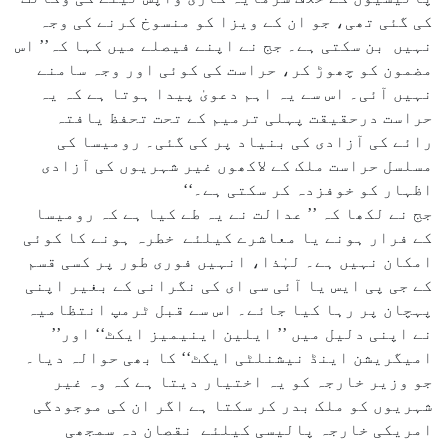
کی گئی تھی، جو ان کے ویزا کو منسوخ کرنے کی وجہ
نہیں بن سکتی ہے۔ جج نے اپنے فیصلے میں کہا کہ’’ اس
مضمون کو چھوڑ کر، حراست کی کوئی اور وجہ سامنے
نہیں آئی۔ اس سے یہ اہم دعویٰ پیدا ہوتا ہے کہ یہ
حراست درحقیقت پہلی ترمیم کے تحت تحفظ یافتہ
رائے کی آزادی کی بنیاد پر کی گئی۔ رومیسا کی
مسلسل حراست ملک کے لاکھوں غیر شہریوں کی آزادی
اظہار کو خوفزدہ کر سکتی ہے۔‘‘
جج نے لکھا کہ ’’ عدالت نے یہ طے کیا ہے کہ رومیسا
کے فرار ہونے یا معاشرے کیلئے خطرہ ہونے کا کوئی
امکان نہیں ہے۔ لہٰذا، انہیں فوری طور پر کسی قسم
کے جی پی ایس یا آئی سی ای کی نگرانی کے بغیر اپنی
پہچان پر رہا کیا جائے۔ اس سے قبل ٹرمپ انتظامیہ
نے اپنی دلیل میں ’’ ایلین اینیمیز ایکٹ‘‘ اور’’
امیگریشن اینڈ نیشنلٹی ایکٹ‘‘ کا بھی حوالہ دیا۔
جو وزیر خارجہ کو یہ اختیار دیتا ہے کہ وہ غیر
شہریوں کو ملک بدر کر سکتا ہے اگر ان کی موجودگی
امریکی خارجہ پالیسی کیلئے نقصان دہ سمجھی