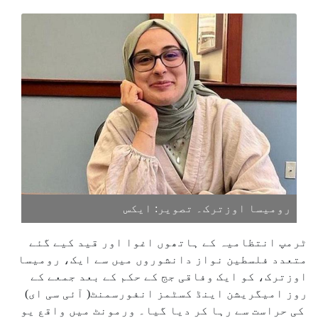
رومیسا اوزترک۔ تصویر: ایکس
ٹرمپ انتظامیہ کے ہاتھوں اغوا اور قید کیے گئے
متعدد فلسطین نواز دانشوروں میں سے ایک، رومیسا
اوزترک، کو ایک وفاقی جج کے حکم کے بعد جمعے کے
روز امیگریشن اینڈ کسٹمز انفورسمنٹ( آئی سی ای)
کی حراست سے رہا کر دیا گیا۔ ورمونٹ میں واقع یو