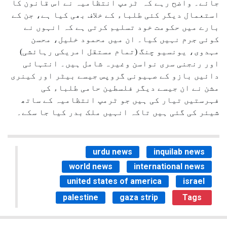
جائے۔ واضح رہے کہ ٹرمپ انتظامیہ نے اس قانون کا
استعمال دیگر کئی طلباء کے خلاف بھی کیا ہے، جن کے
بارے میں حکومت خود تسلیم کرتی ہے کہ انہوں نے
کوئی جرم نہیں کیا۔ ان میں محمود خلیل، محسن
مہدوی، یونسیو چنگ (تمام مستقل امریکی رہائشی)
اور رنجنی سری نواسن وغیرہ شامل ہیں۔ انتہائی
دائیں بازو کے صہیونی گروپس جیسے بیٹر اور کینری
مشن نے ان جیسے دیگر فلسطین حامی طلباء کی
فہرستیں تیار کی ہیں جو ٹرمپ انتظامیہ کے ساتھ
شیئر کی گئی ہیں تاکہ انہیں ملک بدر کیا جا سکے۔
urdu news
inquilab news
world news
international news
united states of america
israel
palestine
gaza strip
Tags