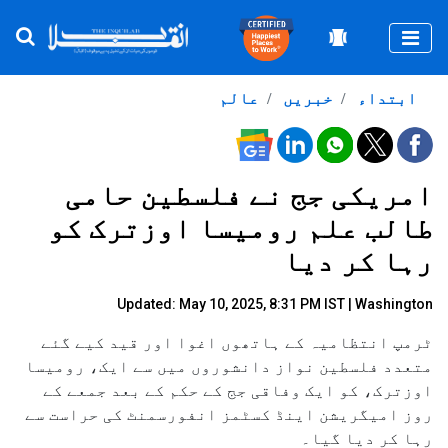
Togg
ابتداء
خبریں
عالم
امریکی جج نے فلسطین حامی
طالب علم رومیسا اوزترک کو
رہا کر دیا
Updated: May 10, 2025, 8:31 PM IST | Washington
ٹرمپ انتظامیہ کے ہاتھوں اغوا اور قید کیے گئے
متعدد فلسطین نواز دانشوروں میں سے ایک، رومیسا
اوزترک، کو ایک وفاقی جج کے حکم کے بعد جمعے کے
روز امیگریشن اینڈ کسٹمز انفورسمنٹ کی حراست سے
رہا کر دیا گیا۔