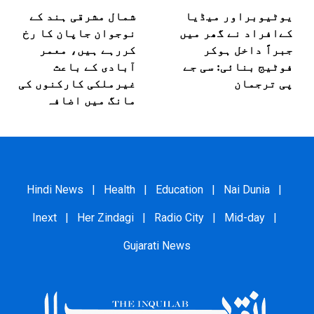
یوٹیوبراور میڈیا
شمال مشرقی ہند کے
کےافراد نے گھر میں
نوجوان جاپان کا رخ
جبراً داخل ہوکر
کررہے ہیں، معمر
فوٹیج بنائی: سی جے
آبادی کے باعث
پی ترجمان
غیرملکی کارکنوں کی
مانگ میں اضافہ
Hindi News
|
Health
|
Education
|
Nai Dunia
|
Inext
|
Her Zindagi
|
Radio City
|
Mid-day
|
Gujarati News