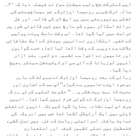
ایس ڈسٹرکٹ جج ولیم سیشنز سوم نے فیصلہ دیا کہ۳۰؍
سالہ ترک شہری رومیسا اوزترک، جو میساچوسٹس کی
ٹفٹس یونیورسٹی میں پی ایچ ڈی کی طالبہ اور فل
برائٹ اسکالر ہیں، کو مارچ میں غیرقانونی طور پر
حراست میں لیا گیا تھا۔ اس وقت ماسک پہنے پولیس
کے خفیہ اہلکاروں نے انہیں بوسٹن کے ایک مضافاتی
علاقے سے دوپہر کے وقت اٹھا لیا تھا، جسے گواہوں
اور حامیوں نے اغوا سے تشبیہ دی تھی۔ بعد ازاں
انہیں لوزیانا کے آئی سی ای ڈیٹینشن سینٹر بھیج
دیا گیا۔
رہائی کے بعد رومیسا اوزترک نے سہولت کے باہر
موجود اپنے حامیوں سے کہا،’’آپ سب کے تعاون اور
محبت کا بہت بہت شکریہ۔ ‘‘ حکومت تسلیم کرتی ہے کہ
رومیسا اوزترک نے کوئی جرم نہیں کیا تھا۔ انہیں
صرف اس لیے نشانہ بنایا گیا کیونکہ انہوں نے ٹفٹس
ڈیلی میں ایک آرٹیکل لکھا تھا جس میں امریکہ کی
حمایت یافتہ اسرائیلی ریاست کے غزہ میں نسل کشی،
فلسطین میں نسلی تطہیر قبضہ اور استعماری
پالیسیوں کے خلاف سرمایہ کاری واپس لینے کی وکالت