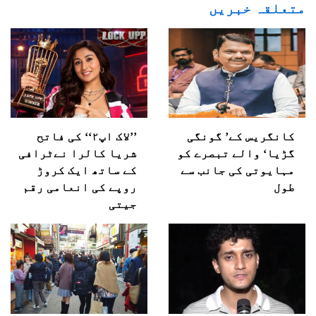
متعلقہ خبریں
کانگریس کے’ گونگی
’’لاک اپ۲‘‘ کی فاتح
گڑیا‘ والے تبصرے کو
شریا کالرا نےٹرافی
مہایوتی کی جانب سے
کے ساتھ ایک کروڑ
طول
روپے کی انعامی رقم
جیتی