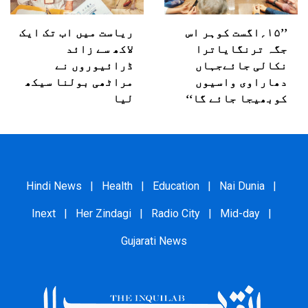
’’۱۵؍اگست کوہر اس
ریاست میں اب تک ایک
جگہ ترنگایاترا
لاکھ سے زائد
نکالی جائےجہاں
ڈرائیوروں نے
دھاراوی واسیوں
مراٹھی بولنا سیکھ
کوبھیجا جائے گا‘‘
لیا
Hindi News
|
Health
|
Education
|
Nai Dunia
|
Inext
|
Her Zindagi
|
Radio City
|
Mid-day
|
Gujarati News