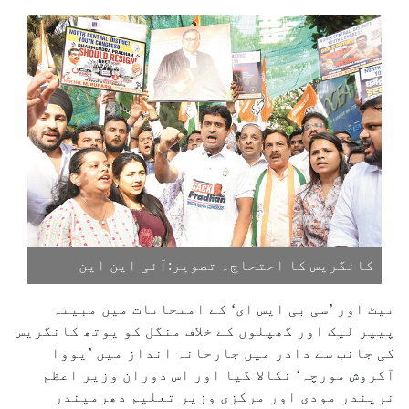
کانگریس کا احتحاج۔ تصویر:آئی این این
نیٹ اور ’سی بی ایس ای‘ کے امتحانات میں مبینہ
پیپر لیک اور گھپلوں کے خلاف منگل کو یوتھ کانگریس
کی جانب سے دادر میں جارحانہ انداز میں ’یووا
آکروش مورچہ‘ نکالا گیا اور اس دوران وزیر اعظم
نریندر مودی اور مرکزی وزیر تعلیم دھرمیندر