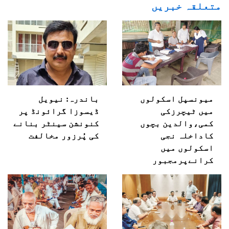
متعلقہ خبریں
میونسپل اسکولوں
باندرہ: نیویل
میں ٹیچرزکی
ڈیسوزا گرائونڈ پر
کمی،والدین بچوں
کنونشن سینٹر بنانے
کاداخلہ نجی
کی پُرزور مخالفت
اسکولوں میں
کرانےپرمجبور