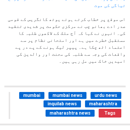
تیاگی کی موت
اس موقع پر خطاب کرتے ہوئے یوتھ کانگریس کے قومی
صدر ادے بھانو چب نے مرکزی حکومت پر شدیدی تنقید
کی۔ انہوں نے کہا کہ آج ملک کے لاکھوں طلبہ کا
مستقبل خطرے میں ہے اور امتحانی نظام پر سے
اعتماد اٹھ چکا ہے۔ پیپر لیک ہونے کے پے در پے
واقعات کی وجہ سے طلبہ کی محنت اور والدین کی
امیدیں خاک میں مل رہی ہیں۔
mumbai
mumbai news
urdu news
inquilab news
maharashtra
maharashtra news
Tags