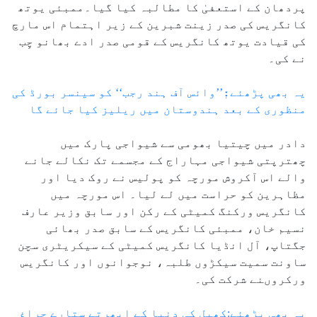
پردھان کے استعفیٰ کا مطالبہ کیا گیا۔ممبئی یوتھ
کانگریس کی صدر زینت شبرین کے زیر اہتمام اس مارچ
کی قیادت یوتھ کانگریس کے قومی صدر ادے بھانو چِب
نے کی۔
یہ بھی پڑھئے:ٖ’’وائس آف ہند رجب‘‘ کو سینسر بورڈ کی
منظوری کے بعد ہندوستان میں ریلیز کیا جائے گا
دادر میں چیتیا بھومی سے شیواجی پارک میں
چھترپتی شیواجی مہاراج کے مجسمے تک نکالے جانے
والے اس آکروش مورچہ کو پولیس نے روک دیا اور
مظاہرین کو حراست میں لے لیا۔ اس مورچہ میں
کانگریس ورکنگ کمیٹی کے رکن اور سابق وزیر عارف
نسیم خان، ممبئی کانگریس کے سابق صدر بھائی
جگتاپ، آل انڈیا کانگریس کمیٹی کے سیکریٹری سچن
ساونت سمیت سیکڑوں طلبہ، نوجوانوں اور کانگریس
ورکروںنے شرکت کی۔
یہ بھی پڑھئے:کھیل کی دنیا کے ابھرتے ستارے چراغ