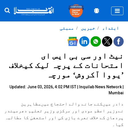
Togg
ابتداء
خبریں
ممبئی
نیٹ اور سی بی ایس ای
امتحانات کے پرچہ لیک کیخلاف
’یووا آکروش‘ مورچہ
Updated: June 03, 2026, 4:02 PM IST |
Inquilab News Network
|
Mumbai
دادر میںکئے جانے والے احتجاج میںمظاہرین
نےوزیر اعظم مودی اور مرکزی وزیر تعلیم دھرمیندر
پردھان کے خلاف نعرے بازی کی اور استعفیٰ کا مطالبہ
کیا۔