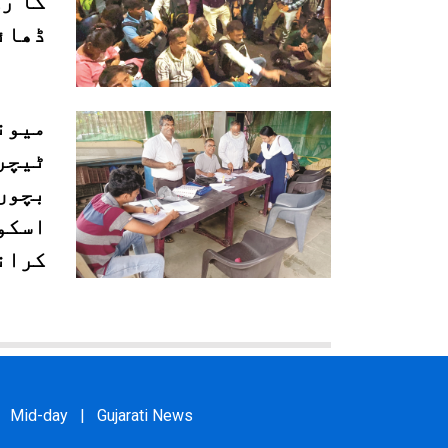
کا ر
ڈھائ
میون
ٹیچر
بچوں
اسکو
کران
Mid-day
|
Gujarati News