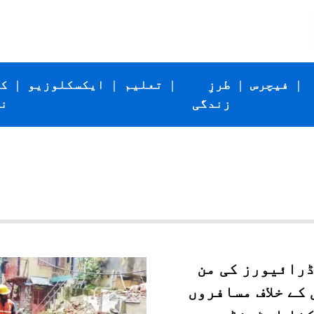
|
فیچرس
|
طرزِ
|
تعلیم
|
ایکسکلوزیو
|
ک
زندگی
ن
ڈرائیورز کی من
کے خلاف مسافروں