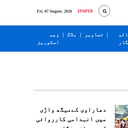
EPAPER
Fri, 07 August, 2026
الم
|
تصاویر
|
بلاگ
|
ویب
گار
اسٹوریز
دھاراوی کےمیگھ واڑی
میں انہدامی کارروائی