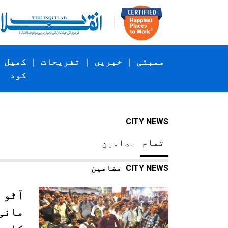
ممبئی
|
خبریں
|
تفریحات
|
کھیل
کود
CITY NEWS
تمام
مضامین
CITY NEWS
مضامین
آٹو 
مانی 