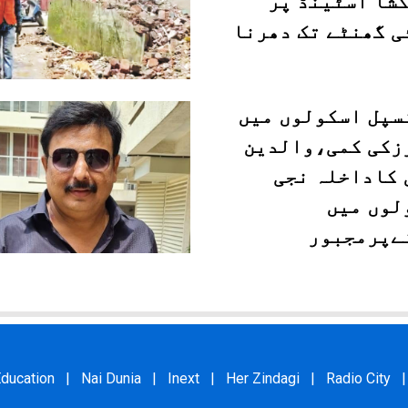
کشا اسٹینڈ پر
ی گھنٹے تک دھرنا
سپل اسکولوں میں
زکی کمی،والدین
 کاداخلہ نجی
لوں میں
ےپرمجبور
ducation
|
Nai Dunia
|
Inext
|
Her Zindagi
|
Radio City
|