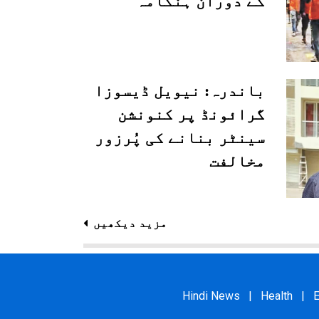
کے دوران ہنگامہ
باندرہ: نیویل ڈیسوزا
گرائونڈ پر کنونشن
سینٹر بنانے کی پُرزور
مخالفت
مزید دیکھیں
Hindi News
|
Health
|
E