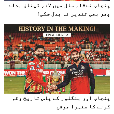
پنجاب نے۱۸؍ سال میں ۱۷؍ کپتان بدلے
پھر بھی تقدیر نہ بدل سکی!
پنجاب اور بنگلور کے پاس تاریخ رقم
کرنے کا سنہرا موقع