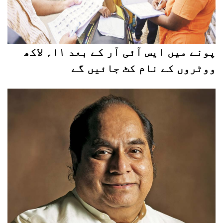
پونے میں ایس آئی آر کے بعد ۱۱؍ لاکھ
ووٹروں کے نام کٹ جائیں گے