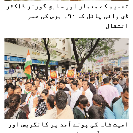
تعلیم کے معمار اور سابق گورنر ڈاکٹر
ڈی وائی پاٹل کا ۹۰؍ برس کی عمر
انتقال
امیت شاہ کی پونے آمد پر کانگریس اور