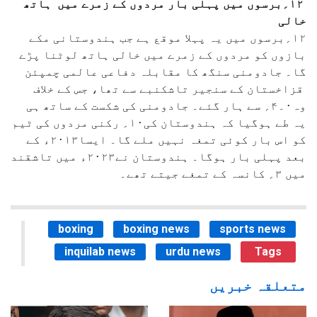
۱۲؍برسوں میں پہلی بار مردوں کے زمرے میں ہاتھ
خالی
۱۲؍برسوں میں یہ پہلا موقع ہے جب ہندوستانی مکے
بازوں کو مردوں کے زمرے میں خالی ہاتھ لوٹنا پڑے
گا۔ جادومنی سنگھ کا مقابلہ دفاعی عالمی چمپئن
قزاخستان کے سنجیر تاشکنبے سے تھا، جس کے خلاف
وہ۰۔۴؍ سے ہار گئے۔ جادومنی کی شکست کے ساتھ ہی
یہ طے ہوگیا کہ ہندوستان کی۱۰؍ رکنی مردوں کی ٹیم
کو اس بار کوئی تمغہ نہیں ملے گا۔ ایسا۲۰۱۳ء کے
بعد پہلی بار ہوگا۔ ہندوستان نے۲۰۲۳ء میں تاشقند
میں ۳؍ کانسہ کے تمغے جیتے تھے۔
boxing
boxing news
sports news
inquilab news
urdu news
Tags
متعلقہ خبریں