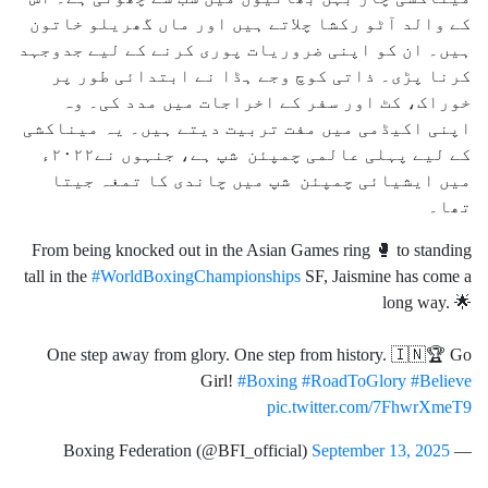
کے والد آٹو رکشا چلاتے ہیں اور ماں گھریلو خاتون
ہیں۔ ان کو اپنی ضروریات پوری کرنے کے لیے جدوجہد
کرنا پڑی۔ ذاتی کوچ وجے ہڈا نے ابتدائی طور پر
خوراک، کٹ اور سفر کے اخراجات میں مدد کی۔ وہ
اپنی اکیڈمی میں مفت تربیت دیتے ہیں۔ یہ میناکشی
کے لیے پہلی عالمی چمپئن شپ ہے، جنہوں نے۲۰۲۲ء
میں ایشیائی چمپئن شپ میں چاندی کا تمغہ جیتا
تھا۔
From being knocked out in the Asian Games ring 🥊 to standing
tall in the
#WorldBoxingChampionships
SF, Jaismine has come a
long way. 🌟
One step away from glory. One step from history. 🇮🇳🏆 Go
Girl!
#Boxing
#RoadToGlory
#Believe
pic.twitter.com/7FhwrXmeT9
September 13, 2025
— Boxing Federation (@BFI_official)