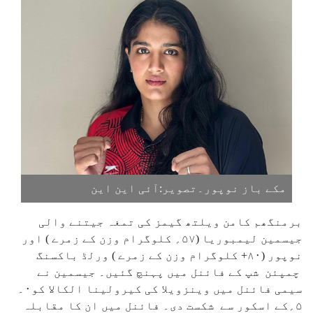
مکے باز نوپور۔تصویر:آئی این این
برمنگھم کامن ویلتھ گیمز کی تمغہ جیتنے والی
جیسمین لیمبوریا (۵۷؍ کلوگرام وزن کے زمرے ) اور
نوپور (۸۰+ کلوگرام وزن کے زمرے ) ورلڈ باکسنگ
چمپئن شپ کے فائنل میں پہنچ گئیں۔ جیسمین نے
سیمی فائنل میں وینزویلا کی کیرولینا الکالا کو۰۔
۵؍کے اسکور سے شکست دی۔ فائنل میں ان کا مقابلہ