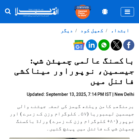
Togg
ابتداء
کھیل کود
دیگر
باکسنگ عالمی چمپئن شپ:
جیسمین، نوپوراور میناکشی
فائنل میں
Updated: September 13, 2025, 7:14 PM IST | New Delhi
برمنگھم کامن ویلتھ گیمز کی تمغہ جیتنے والی
جیسمین لیمبوریا (۵۷؍ کلوگرام وزن کے زمرے ) اور
نوپور (۸۰+ کلوگرام وزن کے زمرے ) ورلڈ باکسنگ
چمپئن شپ کے فائنل میں پہنچ گئیں۔