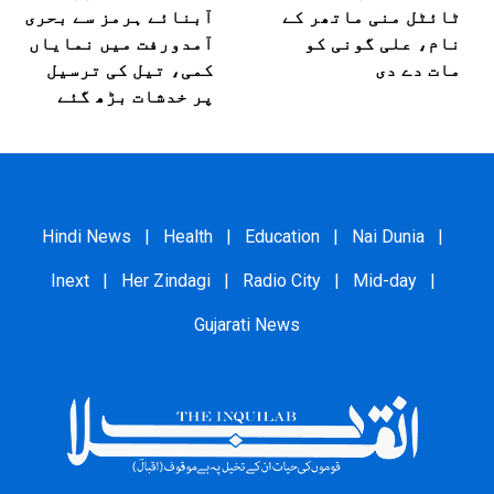
ٹائٹل منی ماتھر کے
آبنائے ہرمز سے بحری
نام، علی گونی کو
آمدورفت میں نمایاں
مات دے دی
کمی، تیل کی ترسیل
پر خدشات بڑھ گئے
Hindi News
|
Health
|
Education
|
Nai Dunia
|
Inext
|
Her Zindagi
|
Radio City
|
Mid-day
|
Gujarati News