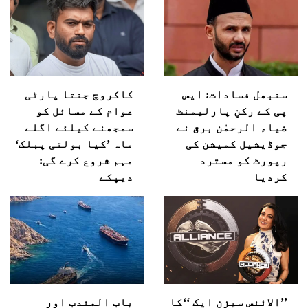
سنبھل فسادات: ایس
کاکروچ جنتا پارٹی
پی کے رکنِ پارلیمنٹ
عوام کے مسائل کو
ضیاء الرحمٰن برق نے
سمجھنے کیلئے اگلے
جوڈیشیل کمیشن کی
ماہ ’کیا بولتی پبلک‘
رپورٹ کو مسترد
مہم شروع کرے گی:
کردیا
دیپکے
’’الائنس سیزن ایک ‘‘کا
باب المندب اور