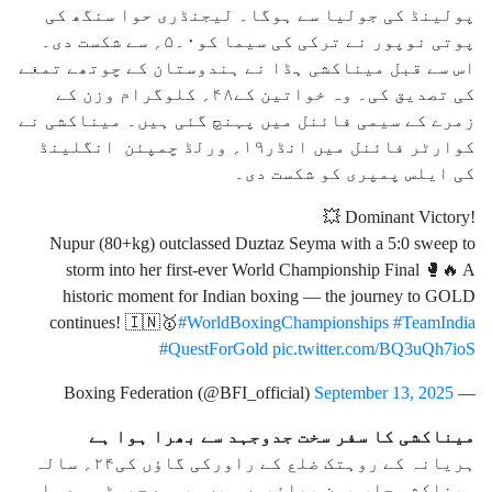
پولینڈ کی جولیا سے ہوگا۔ لیجنڈری حوا سنگھ کی
پوتی نوپور نے ترکی کی سیما کو۰۔۵؍ سے شکست دی۔
اس سے قبل میناکشی ہڈا نے ہندوستان کے چوتھے تمغے
کی تصدیق کی۔ وہ خواتین کے۴۸؍ کلوگرام وزن کے
زمرے کے سیمی فائنل میں پہنچ گئی ہیں۔ میناکشی نے
کوارٹر فائنل میں انڈر۱۹؍ ورلڈ چمپئن انگلینڈ
کی ایلس پمپری کو شکست دی۔
💥 Dominant Victory!
Nupur (80+kg) outclassed Duztaz Seyma with a 5:0 sweep to
storm into her first-ever World Championship Final 🥊🔥 A
historic moment for Indian boxing — the journey to GOLD
continues! 🇮🇳🥇
#WorldBoxingChampionships
#TeamIndia
#QuestForGold
pic.twitter.com/BQ3uQh7ioS
September 13, 2025
— Boxing Federation (@BFI_official)
میناکشی کا سفر سخت جدوجہد سے بھرا ہوا ہے
ہریانہ کے روہتک ضلع کے راورکی گاؤں کی۲۴؍ سالہ
میناکشی چار بہن بھائیوں میں سب سے چھوٹی ہے۔ اس