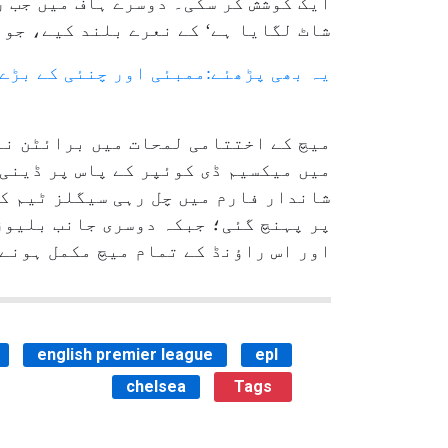
ایک کوشش کر سکی۔ دوسرے ہاف میں جب ر
شاٹ لگایا ہے‘ کے نعرے بلند کیے، جو 
یہ بھی پڑھئے:ممبئی اور چنئی کے بڑے
میچ کے اختتامی لمحات میں برائٹن نے
شاندار فارم میں چل رہی سیگلز ٹیم کے
پر پہنچ گئی؛ جبکہ دوسری جانب بلیوز
اور اس راؤنڈ کے تمام میچ مکمل ہونے
english premier league
epl
chelsea
Tags