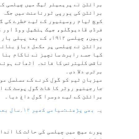
برائٹن کی یورپی ٹورنامنٹ میں جگہ بن
کوچ لیام روسینیور کے لیے خطرے کی گ
فرڈی قادیوگلو، جیک ہنشیل ووڈ اور ڈ
وہیں، چیلسی ۱۹۱۲ء کے 
برائٹن نے چیلسی پر مکمل دباؤ بنائے
کیا جسے رابرٹ سانچیز نے ناکام بنا 
ناقص کلیئرنس کا فائدہ اٹھاتے ہوئے 
برتری دلا دی۔
میزبان ٹیم کو گول کرنے کے مسلسل موا
برائٹن کے لیے دوسرا گول داغ دیا۔
یہ بھی پڑھئے:سیامی کھیر ۱۲؍سال بعد سیف علی خان کے ساتھ کام کریں گی