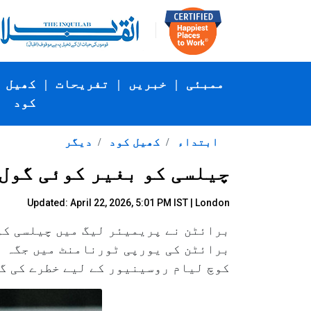
ممبئی
|
خبریں
|
تفریحات
|
کھیل
کود
ابتداء
کھیل کود
دیگر
چیلسی کو بغیر کوئی گول
Updated: April 22, 2026, 5:01 PM IST | London
برائٹن کی یورپی ٹورنامنٹ میں جگہ بن
کوچ لیام روسینیور کے لیے خطرے کی گ