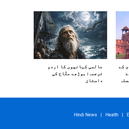
ی کے
عالمی کہانیوں کا اردو
ے
ترجمہ: بوڑھے ملّاح کی
صلہ
داستان
Hindi News
|
Health
|
E