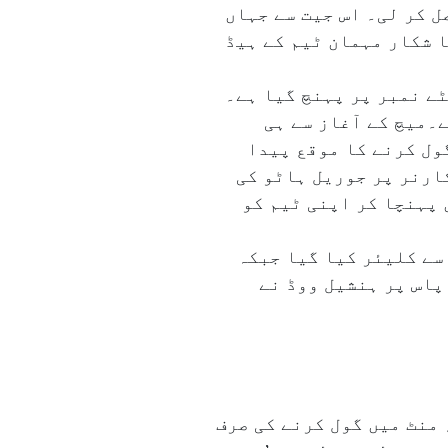
ول سے شاندار کامیابی حاصل کر لی۔ اس جیت سے جہاں
 شکار مہمان ٹیم کے ہیڈ
ے نمبر پر پہنچ گیا ہے۔
ی ہے۔میچ کے آغاز سے ہی
ول کرنے کا موقع پیدا
ارنر پر جوریل ہاٹو کی
پہنچا کر اپنی ٹیم کو
سے کلیئر کیا گیا جبکہ
خر کار ۵۶؍ویں منٹ میں روٹر کے پاس پر ہنشیل ووڈ نے
 میچ میں چیلسی کی حالت کا اندازہ اس بات سے لگایا جا سکتا ہے کہ وہ ابتدائی ۴۰؍ منٹ میں گول کرنے کی صرف