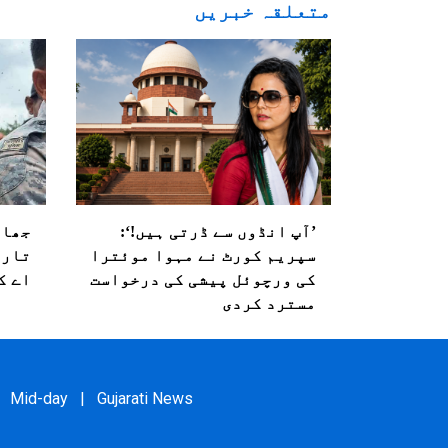
متعلقہ خبریں
’آپ انڈوں سے ڈرتی ہیں!‘:
جھار
سپریم کورٹ نے مہوا موئترا
تاری
کی ورچوئل پیشی کی درخواست
اے ک
مسترد کردی
Mid-day
|
Gujarati News