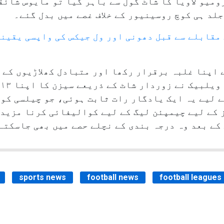
ومیو لاویا کا شاٹ گول سے باہر گیا تو مایوس شائق
جلد ہی کوچ روسینیور کے خلاف غصے میں بدل گئے۔
 مقابلے سے قبل دھونی اور ول جیکس کی واپسی یقین
 اپنا غلبہ برقرار رکھا اور متبادل کھلاڑیوں کے 
م
 لیے یہ ایک یادگار رات ثابت ہوئی، جو چیلسی کو 
 کے لیے چیمپئن لیگ کے لیے کوالیفائی کرنا مزید 
 کے بعد وہ درجہ بندی کے نچلے حصے میں بھی جاسکتے
sports news
football news
football leagues