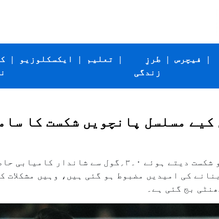
|
فیچرس
|
طرزِ
|
تعلیم
|
ایکسکلوزیو
|
ک
زندگی
ن
 کیے مسلسل پانچویں شکست کا سام
برائٹن نے پریمیئر لیگ میں چیلسی کو شکست دیتے ہوئے ۰۔۳؍گ
انے کی امیدیں مضبوط ہو گئی ہیں، وہیں مشکلات کا
ھنٹی بج گئی ہے۔