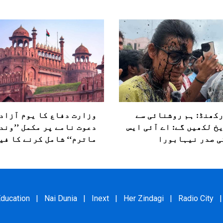
کھنڈ: ہم روشنائی سے
وزارت دفاع کا یوم آزاد
خ لکھیں گے: اے آئی ایس
دعوت نامے پر مکمل ’’وند
ی صدر نیہابورا
ماترم‘‘ شامل کرنے کا فی
ducation
|
Nai Dunia
|
Inext
|
Her Zindagi
|
Radio City
|