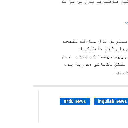
ین نے طنزیہ طور پر’ہم نے
ی
بہترین تال میل کے نتیجے
یں میکسیم ڈی کوئپر کے پاس پر ڈینی ویلبیک نے زوردار شاٹ کے ذریعے سیزن کا اپنا ۱۳؍واں گول مکمل کیا۔
پیچھے چھوڑ کر چھٹے مقام
مشکل دکھائی دے رہا ہے،
 ہیں۔
urdu news
inquilab news