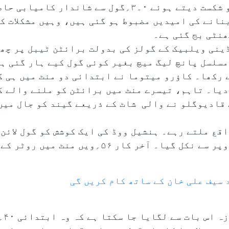
برائٹن نے پریمیئر لیگ میں چیلسی کو شکست دیتے ہوئے ۰۔۳؍گ
انے کی امیدیں مضبوط ہو گئی ہیں، وہیں مشکلات کا
ھنٹی بج گئی ہے۔
ینی ویلبیک کے گولز کی بدولت برائٹن ٹیبل پر چھٹ
بعد پہلی بار مسلسل پانچ لیگ میچ بغیر کوئی گول کیے ہار گئ
 رکھا۔ کاؤرو میتوما نے ابتدائی دو منٹ میں ہی گ
دیا۔ تاہم، تیسرے منٹ میں برائٹن کو ملنے والے ک
قادیوگلو نے والی شاٹ کے ذریعے گیند کو جال میں 
قع ملتے رہے۔ ہنشیل ووڈ کی ایک کوشش کو گول لائن 
جارجینیو روٹر کا شاٹ گول پوسٹ کے اوپر سے نکل گیا۔ آ
پورے