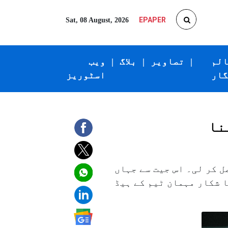
EPAPER
Sat, 08 August, 2026
الم
|
تصاویر
|
بلاگ
|
ویب
گار
اسٹوریز
نا
ول سے شاندار کامیابی حاصل کر لی۔ اس جیت سے جہاں
 شکار مہمان ٹیم کے ہیڈ