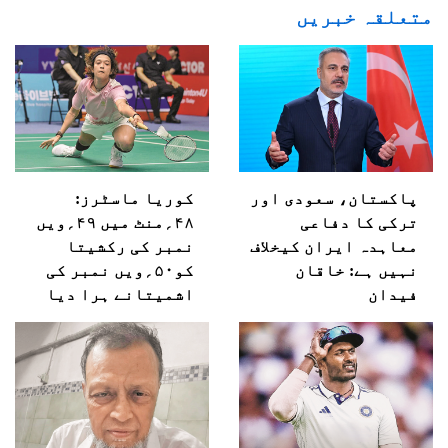
متعلقہ خبریں
پاکستان، سعودی اور
کوریا ماسٹرز:
ترکی کا دفاعی
۴۸؍منٹ میں ۴۹؍ویں
معاہدہ ایران کیخلاف
نمبر کی رکشیتا
نہیں ہے: خاقان
کو۵۰؍ویں نمبر کی
فیدان
اشمیتانے ہرا دیا