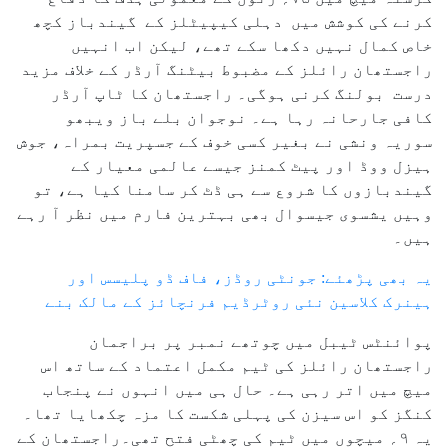
کرنے کی کوشش میں دہلی کیپیٹلز کے گیندباز کچھ
خاص کمال نہیں دکھا سکے تھے، لیکن اب انہیں
راجستھان رائلز کے مضبوط بیٹنگ آرڈر کے خلاف مزید
درست بولنگ کرنی ہوگی۔ راجستھان کا ٹاپ آرڈر
کافی جارحانہ رہا ہے۔ نوجوان بلے باز ویبھو
سوریہ ونشی نے بغیر کسی خوف کے جسپریت بمراہ، جوش
ہیزل ووڈ اور پیٹ کمنز جیسے عالمی معیار کے
گیندبازوں کا شروع سے ہی ڈٹ کر سامنا کیا ہے، تو
وہیں یشسوی جیسوال بھی بہترین فارم میں نظر آ رہے
ہیں۔
یہ بھی پڑھئے: جونٹی روڈز، فاف ڈو پلیسس اور
ہینرک کلاسین نئی روٹرڈیم فرنچائز کے مالک بنے
پوائنٹس ٹیبل میں چوتھے نمبر پر براجمان
راجستھان رائلز کی ٹیم مکمل اعتماد کے ساتھ اس
میچ میں اتر رہی ہے۔ حال ہی میں انہوں نے پنجاب
کنگز کو اس سیزن کی پہلی شکست کا مزہ چکھایا تھا۔
یہ ۹؍ میچوں میں ٹیم کی چھٹی فتح تھی۔راجستھان کے