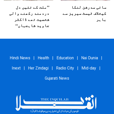
سائی سدرشن لنکا
’’ملت کے تئیں دل
کیخلاف ٹیسٹ سیریز سے
دردمند رکھنے والی
باہر
شخصیت تھے ڈاکٹر
جاوید شاہجہاں‘‘
Hindi News
|
Health
|
Education
|
Nai Dunia
|
Inext
|
Her Zindagi
|
Radio City
|
Mid-day
|
Gujarati News