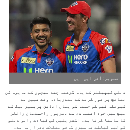
تصویر: آئی این این
دہلی کیپیٹلز کے پاس گزشتہ چند میچوں کے مایوس کن
نتائج پر غور کرنے کے لئےزیادہ وقت نہیں ہے
کیونکہ ٹیم کو جمعہ کو یہاں انڈین پریمیر لیگ کے
میچ میں خود اعتمادی سے بھرپور راجستھان رائلز
کا سامنا کرنا ہے۔ اکشر پٹیل کی قیادت والی دہلی
کی ٹیم کیلئے یہ سیزن کافی مشکلات بھرا رہا ہے۔