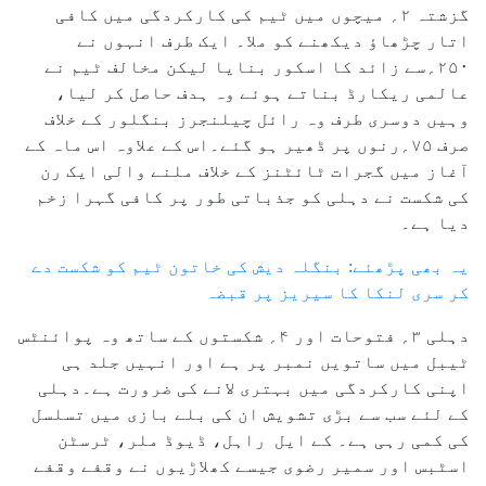
گزشتہ ۲؍ میچوں میں ٹیم کی کارکردگی میں کافی
اتار چڑھاؤ دیکھنے کو ملا۔ ایک طرف انہوں نے
۲۵۰؍سے زائد کا اسکور بنایا لیکن مخالف ٹیم نے
عالمی ریکارڈ بناتے ہوئے وہ ہدف حاصل کر لیا،
وہیں دوسری طرف وہ رائل چیلنجرز بنگلور کے خلاف
صرف ۷۵؍رنوں پر ڈھیر ہو گئے۔اس کے علاوہ اس ماہ کے
آغاز میں گجرات ٹائٹنز کے خلاف ملنے والی ایک رن
کی شکست نے دہلی کو جذباتی طور پر کافی گہرا زخم
دیا ہے۔
یہ بھی پڑھئے: بنگلہ دیش کی خاتون ٹیم کو شکست دے
کر سری لنکا کا سیریز پر قبضہ
دہلی ۳؍ فتوحات اور ۴؍ شکستوں کے ساتھ وہ پوائنٹس
ٹیبل میں ساتویں نمبر پر ہے اور انہیں جلد ہی
اپنی کارکردگی میں بہتری لانے کی ضرورت ہے۔دہلی
کے لئے سب سے بڑی تشویش ان کی بلے بازی میں تسلسل
کی کمی رہی ہے۔ کے ایل راہل، ڈیوڈ ملر، ٹرسٹن
اسٹبس اور سمیر رضوی جیسے کھلاڑیوں نے وقفے وقفے