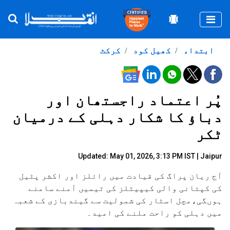
Togg
ابتداء
کھیل کود
کرکٹ
پُر اعتماد راجستھان اور
دباؤ کا شکار دہلی کے درمیان
ٹکر
Updated: May 01, 2026, 3:13 PM IST | Jaipur
آج ریان پراگ کی قیادت میں رائلز اور اکشر پٹیل
کی کپتانی والی کیپیٹلز کی ٹیمیں آمنے سامنے
ہوںگی،مچل اسٹار کی شمولیت سے گیندبازی کے شعبہ
میں دہلی کو راحت ملنے کی امید۔