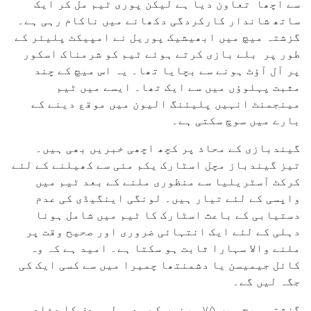
سے اچھا تعاون دیا ہے لیکن پوری ٹیم مل کر ایک
ساتھ شاندار کارکردگی دکھانے میں ناکام رہی ہے۔
گزشتہ میچ میں ابھیشیک پوریل نے امپیکٹ پلیئر کے
طور پر بلے بازی کرتے ہوئے ٹیم کو شرمناک اسکور
پر آل آؤٹ ہونے سے بچایا تھا۔ یہ اس میچ کے چند
مثبت پہلوؤں میں سے ایک تھا۔ ایسے میں ٹیم
مینجمنٹ انہیں پلیئنگ الیون میں موقع دینے کے
بارے میں سوچ سکتی ہے۔
گیندبازی کے محاذ پر کچھ اچھی خبریں بھی ہیں۔
تیز گیندباز مچل اسٹارک یکم مئی سے کھیلنے کے لئے
کرکٹ آسٹریلیا سے منظوری ملنے کے بعد ٹیم میں
واپسی کے لئے تیار ہیں۔ لونگی اینگیڈی کی عدم
دستیابی کے باعث اسٹارک کا ٹیم میں شامل ہونا
دہلی کے لئے ایک انتہائی ضروری اور صحیح وقت پر
ملنے والا سہارا ثابت ہو سکتا ہے۔ امید ہے کہ وہ
کائل جیمیسن یا دشمنتھا چمیرا میں سے کسی ایک کی
جگہ لیں گے۔
گزشتہ میچ میں ۷۵؍ رنوں کے معمولی ہدف کا دفاع