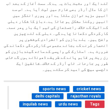
لئے ایک اور مثبت بات یہ ہے کہ سست آغاز کے بعد اب
ان کا مڈل آرڈر بھی فارم میں لوٹ آیا ہے۔ اس سے
انہیں مزید توازن ملتا ہے اور پوری اننگز میں
انہیں روکنا مشکل ہو جاتا ہے۔دباؤ کا شکار دہلی
کے اٹیک کے خلاف راجستھان کی ٹیم ایک بار پھر عمدہ
کارکردگی دکھانا چاہے گی۔ دہلی کے لئے چیزیں
واضح ہیں۔ بلے بازوں کو انفرادی کوششوں پر
انحصار کرنے کے بجائے مجموعی کارکردگی دکھانے کی
ضرورت ہے۔ اسٹارک کی واپسی کے ساتھ گیندبازوں کو
رن ریٹ پر قابو پانے کے طریقے ڈھونڈنے ہوں گے خاص
طور پر جارحانہ ٹاپ آرڈر کے خلاف۔شائقین ایک
دلچسپ میچ کی امید کر سکتے ہیں۔
sports news
cricket news
delhi capitals
rajasthan royals
inquilab news
urdu news
Tags