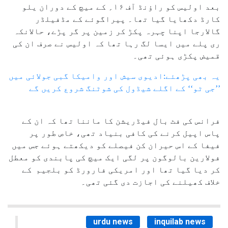
بعد اولیس کو راؤنڈ آف ۱۶؍ کے میچ کے دوران یلو
کارڈ دکھایا گیا تھا۔ پیراگوئے کے مڈفیلڈر
گالارجا اپنا چہرہ پکڑ کر زمین پر گر پڑے، حالانکہ
ری پلے میں ایسا لگ رہا تھا کہ اولیس نے صرف ان کی
قمیض پکڑی ہوئی تھی۔
یہ بھی پڑھئے:ادیوی سیش اور وامیکا گبی جولائی میں
’’جی ٹو‘‘ کے اگلے شیڈول کی شوٹنگ شروع کریں گے
فرانس کی فٹ بال فیڈریشن کا ماننا تھا کہ ان کے
پاس اپیل کرنے کی کافی بنیاد تھی، خاص طور پر
فیفا کے اس حیران کن فیصلے کو دیکھتے ہوئے جس میں
فولارین بالوگون پر لگی ایک میچ کی پابندی کو معطل
کر دیا گیا تھا اور امریکی فارورڈ کو بلجیم کے
خلاف کھیلنے کی اجازت دی گئی تھی۔
urdu news
inquilab news