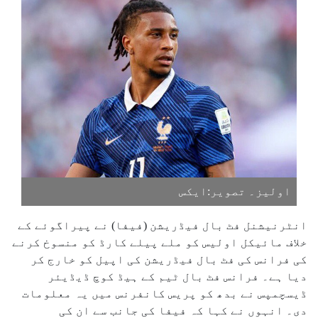
اولیز۔ تصویر:ایکس
انٹرنیشنل فٹ بال فیڈریشن (فیفا) نے پیراگوئے کے
خلاف مائیکل اولیس کو ملے پیلے کارڈ کو منسوخ کرنے
کی فرانس کی فٹ بال فیڈریشن کی اپیل کو خارج کر
دیا ہے۔ فرانس فٹ بال ٹیم کے ہیڈ کوچ ڈیڈیئر
ڈیسچمپس نے بدھ کو پریس کانفرنس میں یہ معلومات
دی۔ انہوں نے کہا کہ فیفا کی جانب سے ان کی