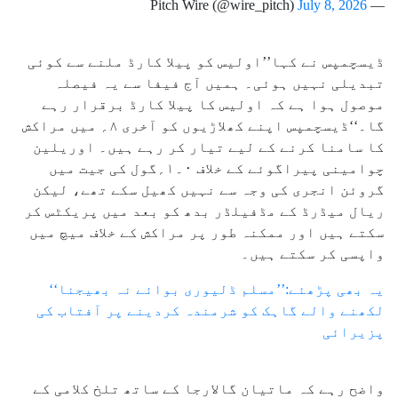
July 8, 2026
— Pitch Wire (@wire_pitch)
ڈیسچمپس نے کہا’’اولیس کو پیلا کارڈ ملنے سے کوئی
تبدیلی نہیں ہوئی۔ ہمیں آج فیفا سے یہ فیصلہ
موصول ہوا ہے کہ اولیس کا پیلا کارڈ برقرار رہے
گا۔‘‘ڈیسچمپس اپنے کھلاڑیوں کو آخری ۸؍ میں مراکش
کا سامنا کرنے کے لیے تیار کر رہے ہیں۔ اوریلین
چوامینی پیراگوئے کے خلاف ۰۔۱؍گول کی جیت میں
گروئن انجری کی وجہ سے نہیں کھیل سکے تھے، لیکن
ریال میڈرڈ کے مڈفیلڈر بدھ کو بعد میں پریکٹس کر
سکتے ہیں اور ممکنہ طور پر مراکش کے خلاف میچ میں
واپسی کر سکتے ہیں۔
یہ بھی پڑھئے:’’مسلم ڈلیوری بوائے نہ بھیجنا‘‘
لکھنے والے گاہک کو شرمندہ کردینے پر آفتاب کی
پزیرائی
واضح رہے کہ ماتیان گالارجا کے ساتھ تلخ کلامی کے