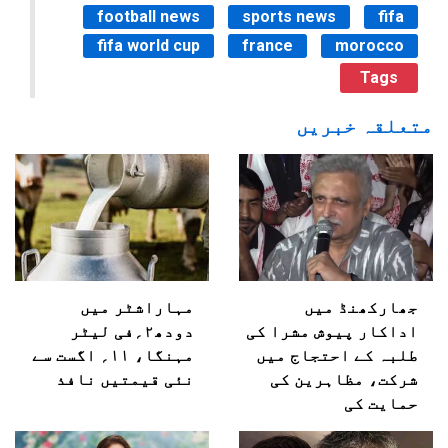
football news
sports news
fifa
fifa world cup
france
morocco
Tags
متعلقہ خبریں
جھارکھنڈ میں
مہاراشٹر میں
اداکار پیوش مشرا کی
دودھ۲؍فی لیٹر
طلبہ کے احتجاج میں
مہنگا، ۱۱؍ اگست سے
شرکت، مظاہرین کی
نئی قیمتیں نافذ
حمایت کی