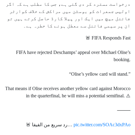
درخواست مسترد کر دی گئی ہے، جس کا مطلب ہے کہ اگر
اولیس جمعرات کو بوسٹن میں مراکش کے خلاف کوارٹر
فائنل میچ میں ایک اور پیلا کارڈ حاصل کرتے ہیں تو
ان پر سیمی فائنل سے معطل ہونے کا خطرہ ہے۔
🚨 FIFA Responds Fast
FIFA have rejected Deschamps’ appeal over Michael Olise’s
booking.
“Olise’s yellow card will stand.”
That means if Olise receives another yellow card against Morocco
in the quarterfinal, he will miss a potential semifinal. ⚠️
⸻
pic.twitter.com/SOAc3dxPAo
🚨 رد سريع من الفيفا…