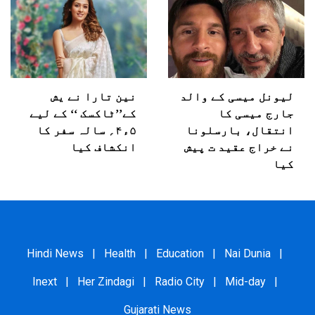
لیونل میسی کے والد
نین تارا نے یش
جارج میسی کا
کے’’ٹاکسک ‘‘ کے لیے
انتقال، بارسلونا
۵ء۴؍ سالہ سفر کا
نے خراج عقید ت پیش
انکشاف کیا
کیا
Hindi News
|
Health
|
Education
|
Nai Dunia
|
Inext
|
Her Zindagi
|
Radio City
|
Mid-day
|
Gujarati News