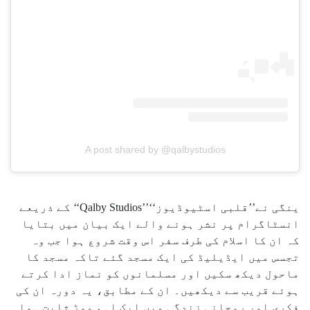
A post shared by @qalbystudios
ینگی نے’’قلبی اسٹیوڈیوز‘‘’’Qalby Studios‘‘ کے ذریعے
انسٹاگرام پر نشر ہونے والے ایک بیان میں بتایا
کہ ان کا اسلام کی طرف سفر اس وقت شروع ہوا جب وہ
تجسس میں ایڈیلیڈ کی ایک مسجد گئے تاکہ مسجد کا
ماحول دیکھ سکیں اور مسلمانوں کو نماز ادا کرتے
ہوئے قریب سے دیکھیں۔ ان کے مطابق، یہ دورہ ان کی
فکری اور روحانی زندگی میں ایک اہم موڑ ثابت ہوا۔