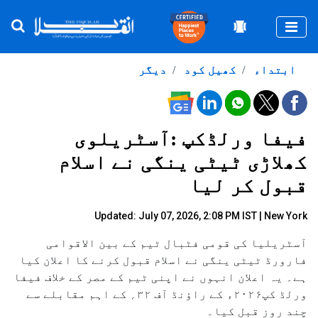
Togg
ابتداء
کھیل کود
دیگر
فیفا ورلڈکپ :آسٹریلوی
کھلاڑی ٹیٹی ینگی نے اسلام
قبول کر لیا
Updated: July 07, 2026, 2:08 PM IST | New York
آسٹریلیا کی قومی فٹبال ٹیم کے بین الاقوامی
فارورڈ ٹیٹی ینگی نے اسلام قبول کرنے کا اعلان کیا
ہے۔ یہ اعلان انہوں نے اپنی ٹیم کے مصر کے خلاف فیفا
ورلڈ کپ۲۰۲۶ء کے راؤنڈ آف ۳۲؍ کے اہم مقابلے سے
چند روز قبل کیا۔