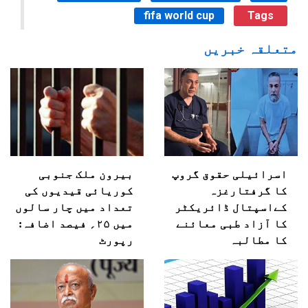
fifa world cup
Tags
متعلقہ خبریں
اسرائیلی حقوق گروپ
بیرون ملک جنوبی
کا گرفتارغزہ
کوریائی قیدیوں کی
کےاسپتال ڈائریکٹر
تعداد میں چار سالوں
کا آزاد طبی معائنے
میں ۲۵؍ فیصد اضافہ:
کا مطالبہ
رپورٹ