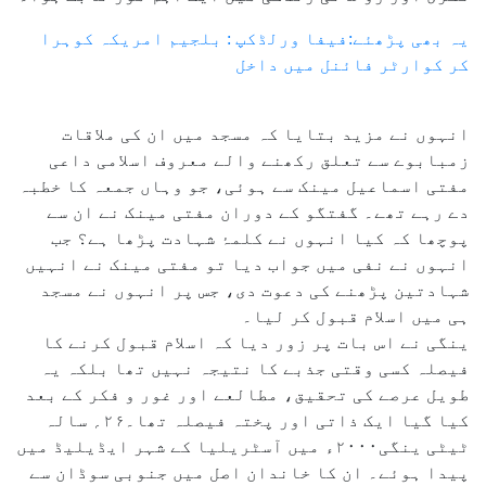
یہ بھی پڑھئے:فیفا ورلڈکپ : بلجیم امریکہ کوہرا
کر کوارٹر فائنل میں داخل
انہوں نے مزید بتایا کہ مسجد میں ان کی ملاقات
زمبابوے سے تعلق رکھنے والے معروف اسلامی داعی
مفتی اسماعیل مینک سے ہوئی، جو وہاں جمعہ کا خطبہ
دے رہے تھے۔ گفتگو کے دوران مفتی مینک نے ان سے
پوچھا کہ کیا انہوں نے کلمۂ شہادت پڑھا ہے؟ جب
انہوں نے نفی میں جواب دیا تو مفتی مینک نے انہیں
شہادتین پڑھنے کی دعوت دی، جس پر انہوں نے مسجد
ہی میں اسلام قبول کر لیا۔
ینگی نے اس بات پر زور دیا کہ اسلام قبول کرنے کا
فیصلہ کسی وقتی جذبے کا نتیجہ نہیں تھا بلکہ یہ
طویل عرصے کی تحقیق، مطالعے اور غور و فکر کے بعد
کیا گیا ایک ذاتی اور پختہ فیصلہ تھا۔۲۶؍ سالہ
ٹیٹی ینگی۲۰۰۰ء میں آسٹریلیا کے شہر ایڈیلیڈ میں
پیدا ہوئے۔ ان کا خاندان اصل میں جنوبی سوڈان سے