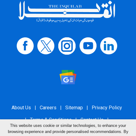
About Us
|
Careers
|
Sitemap
|
Privacy Policy
|
Terms & Conditions
|
Contact Us
|
This website uses cookie or similar technologies, to enhance your
Grievance Redressal
browsing experience and provide personalised recommendations. By