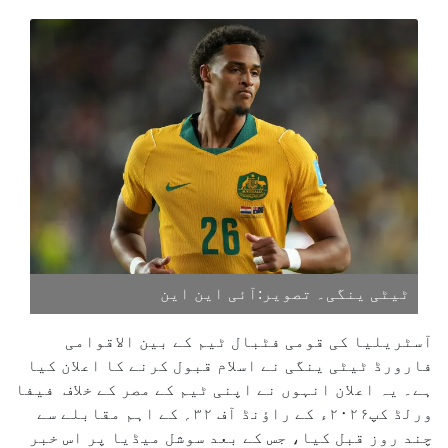
ٹیٹی ینگی۔ تصویر:آئی این این
آسٹریلیا کی قومی فٹبال ٹیم کے بین الاقوامی
فارورڈ ٹیٹی ینگی نے اسلام قبول کرنے کا اعلان کیا
ہے۔ یہ اعلان انہوں نے اپنی ٹیم کے مصر کے خلاف فیفا
ورلڈ کپ۲۰۲۶ء کے راؤنڈ آف ۳۲؍ کے اہم مقابلے سے
چند روز قبل کیا، جس کے بعد سوشل میڈیا پر اس خبر