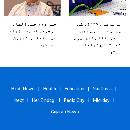
مالی سال ۲۰۲۷ء کی
جین زی، جین الفا،
پہلی سہ ماہی میں
موجودہ نسل سے زیادہ
ہندوستانی کمپنیوں
دیانتدارہے: موہن
کے نتائج توقعات سے
بھاگوت
بہتر
Hindi News
|
Health
|
Education
|
Nai Dunia
|
Inext
|
Her Zindagi
|
Radio City
|
Mid-day
|
Gujarati News