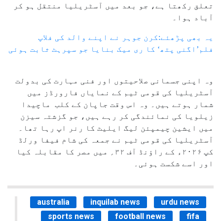
تعلق رکھتا ہے، جو بعد میں آسٹریلیا منتقل ہو کر
آباد ہوا۔
یہ بھی پڑھئے:کرن جوہر نے اپنے والد کی فلاپ
فلم’اگنی پتھ‘ کا ری میک بنایا جو سپرہٹ ثابت ہوئی
وہ اپنی جسمانی صلاحیتوں اور فنی مہارت کی بدولت
آسٹریلیا کی قومی ٹیم کے نمایاں فارورڈز میں
شمار ہوتے ہیں۔ وہ اس وقت جاپان کے کلب ماچیدا
زیلویا کی نمائندگی کر رہے ہیں، جو گزشتہ سیزن
میں ایشین چیمپئن لیگ ایلیٹ کا رنر اپ رہا تھا۔
آسٹریلیا کی قومی ٹیم نے جمعہ کی شام فیفا ورلڈ
کپ ۲۰۲۶ء کے راؤنڈ آف ۳۲؍ میں مصر کا مقابلہ کیا
اور اسے شکست ہوئی۔
australia
inquilab news
urdu news
sports news
football news
fifa