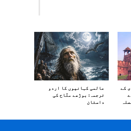
ی کے
عالمی کہانیوں کا اردو
ے
ترجمہ: بوڑھے ملّاح کی
صلہ
داستان