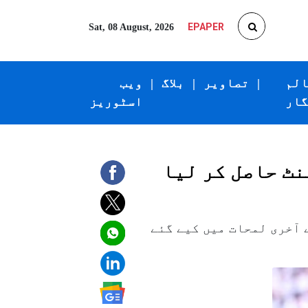
EPAPER
Sat, 08 August, 2026
الم
|
تصاویر
|
بلاگ
|
ویب
گار
اسٹوریز
نٹ حاصل کر لیا
آخری لمحات میں کیے گئے