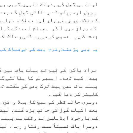
بریل ایمبولو کے پنالٹی گول کے بعد ا
کے خلاف جو پہلی بار اپنے ملک سے باہ
کے دباؤ میں آ کر ہومام احمدکے کراس
فِنشنگ پر افسوس کرتی رہ گئی، حالانکہ اس نے پور
یہ بھی پڑھئے:وکرم بھٹ کو خوفناک کہ
مراد یاکن کی ٹیم نے پہلے ہاف میں ک
پیدا کیے تھے۔ ایمبولو کا پنالٹی گو
پہلے ہاف میں ہیٹ ٹرک بھی کر سکتے تھ
کلیئر کر دیا گیا۔
دوسری جانب قطر کو میچ کا پہلا واضح 
بعد اکیلے گول کی جانب بڑھ گئے، لیک
کے باوجود ایڈملسن نے وقفے سے پہلے ا
دوسرا ہاف نسبتاً سست رفتار رہا، لی