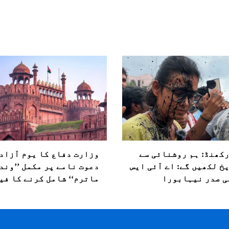
کھنڈ: ہم روشنائی سے
وزارت دفاع کا یوم آزاد
خ لکھیں گے: اے آئی ایس
دعوت نامے پر مکمل ’’وند
ی صدر نیہابورا
ماترم‘‘ شامل کرنے کا فی