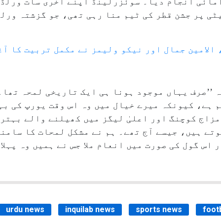
امائی انجام دیا۔ سوئزرلینڈ اپنے آخری سات ورلڈ
ٹی پر جشن قطر کی ٹیم منا رہی تھی، جو گزشتہ ورلڈ
الامین جمال اور نیکو ولیمز نے مکمل تربیت کا آغ
 ’’صرف یہاں موجود ہونا ہی ایک تاریخی لمحہ تھا۔
م ہے، کیونکہ میرے خیال میں وہ اس وقت یورپ کی بہ
زاج کوچنگ اور اعلیٰ لیگز میں کھیلنے والے بہتری
وتے ہیں، جیسے آج تھے۔ ہم نے مشکل لمحات کا سامن
اس گول کی صورت میں انعام ملا جس نے ہمیں وہ پہلا 
urdu news
inquilab news
sports news
foot