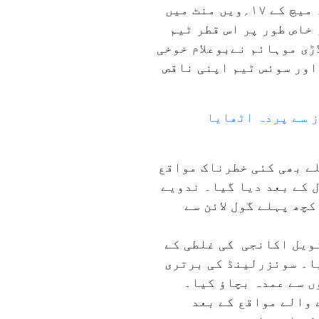
اپنے ہی گول کی بدولت انہیں گروپ بی کے حریف سوئزر لینڈ کے خلاف۱۔۱؍ سے میچ ڈرا ہوا۔ میچ کے ۱۷؍ویں منٹ میں
خاص طور پر اس قطر ٹیم
اڑی موہائم نےبوعلام خوخی
 اور سوئس ٹیم اپنی ناقص
ز سے پردہ اٹھایا
ے بھی کئی خطرناک مواقع
 کے بعد دیا گیا۔ ندویے
چھ پہلے گول لائن سے
نویل اکانجی کی غلطی کے
یا۔ سوئزرلینڈ کی برتری
 سے عمدہ بچاؤ کیا۔
 والے مواقع کے بعد