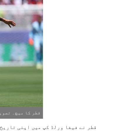
قطر کا میچ۔ تصوی
قطر نے فیفا ورلڈ کپ میں اپنی تاریخ 