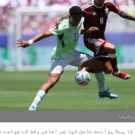
ر:فیفا
کا پہلا پوائنٹ حاصل کیا جب اضافی وقت کے چوتھے م