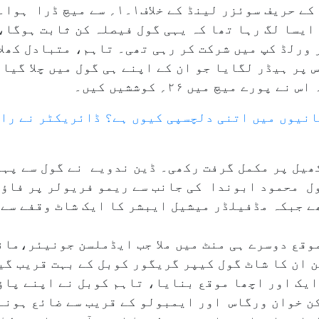
یسا لگ رہا تھا کہ یہی گول فیصلہ کن ثابت ہوگا، 
ر ورلڈ کپ میں شرکت کر رہی تھی۔ تاہم، متبادل کھل
 پر ہیڈر لگایا جو ان کے اپنے ہی گول میں چلا گیا
ے میچ میں ۲۶؍ کوششیں کیں۔
انیوں میں اتنی دلچسپی کیوں ہے؟ ڈائریکٹر نے را
ھیل پر مکمل گرفت رکھی۔ ڈین ندویے نے گول سے پہل
ل محمود ابوندا کی جانب سے ریمو فریولر پر فاؤل
ے جبکہ مڈفیلڈر میشیل ایبشر کا ایک شاٹ وقفے سے ک
موقع دوسرے ہی منٹ میں ملا جب ایڈملسن جونیئر،ما
ن ان کا شاٹ گول کیپر گریگور کوبل کے بہت قریب گ
یک اور اچھا موقع بنایا، تاہم کوبل نے اپنے پاؤں
کن خوان ورگاس اور ایمبولو کے قریب سے ضائع ہونے