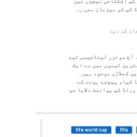
 کپ افتتاحی میچوں میں
 کپ کی میزبان بھی رہ
از کر دیا
 آج سوئزر لینڈجیسی ٹیم
ترین ٹیموں میں سے ایک
ن کھلاڑی موجود ہیں۔
ا کیا، پیچھے ہونے کے
ورلڈ کپ پوائنٹ دلایا جو
fifa world cup
fifa