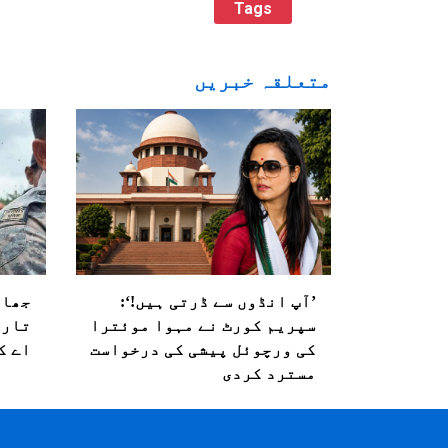
Tags
متعلقہ خبریں
’آپ انڈوں سے ڈرتی ہیں!‘:
جھار
سپریم کورٹ نے مہوا موئترا
تاری
کی ورچوئل پیشی کی درخواست
اے ک
مسترد کردی