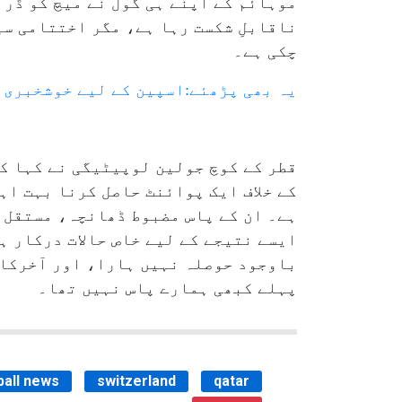
موہائم کے اپنے ہی گول نے میچ کو ڈر
ناقابلِ شکست رہا ہے، مگر اختتامی سی
چکی ہے۔
یہ بھی پڑھئے:اسپین کے لیے خوشخبری، 
قطر کے کوچ جولین لوپیٹیگی نے کہا کہ
کے خلاف ایک پوائنٹ حاصل کرنا بہت اہ
ہے۔ ان کے پاس مضبوط ڈھانچہ، مستقل م
ایسے نتیجے کے لیے خاص حالات درکار ہ
باوجود حوصلہ نہیں ہارا، اور آخرکار 
پہلے کبھی ہمارے پاس نہیں تھا۔
ball news
switzerland
qatar