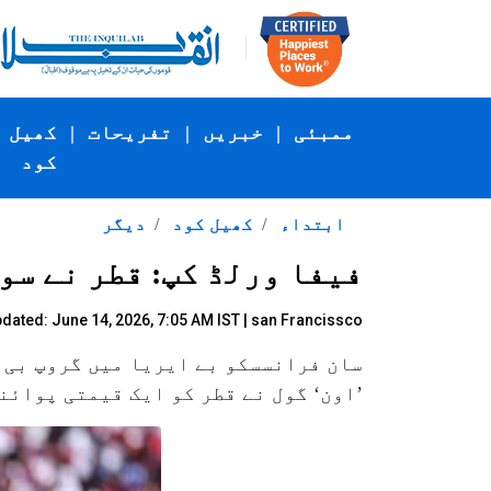
ممبئی
|
خبریں
|
تفریحات
|
کھیل
کود
ابتداء
کھیل کود
دیگر
فیفا ورلڈ کپ: قطر نے سو
dated: June 14, 2026, 7:05 AM IST | san Francissco
سان فرانسسکو بے ایریا میں گروپ بی 
’اون‘ گول نے قطر کو ایک قیمتی پوائنٹ