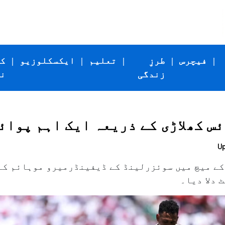
|
فیچرس
|
طرزِ
|
تعلیم
|
ایکسکلوزیو
|
ک
زندگی
ن
ئس کھلاڑی کے ذریعہ ایک اہم پوائ
Up
کے میچ میں سوئزرلینڈ کے ڈیفینڈرمیرو موہائم کے 
 دلا دیا۔