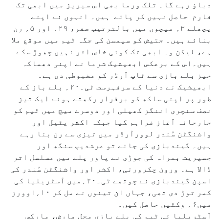
دباؤ رہے گا۔ تلک ورما بھی اس سیریز میں ابھی تک
فارم حاصل نہیں کر پائے ہیں۔ انہوں نے اپنے
پچھلے ۳؍ میچوں میں بالترتیب صفر، ۲۹؍ اور ۵؍ رن
بنائے ہیں۔ جتیش کو سیمسن کی جگہ ٹیم میں موقع ملا
ہے، لیکن وہ ابھی تک کوئی خاص اثر نہیں چھوڑ سکے
ہیں۔اس کے برعکس ابھیشیک شرما نے اپنی دھماکہ
خیز بلے بازی سے ٹاپ آرڈر کو مضبوطی دی ہے۔
ابھیشیک نے دنیا کے سرفہرست ٹی۔۲۰؍ بلے باز کے
طور پر اپنی ساکھ کو برقرار رکھتے ہوئے ایک تیز
نصف سنچری اننگز کھیلی اور دوسرے میچ میں ٹیم کو
جارحانہ آغاز فراہم کیا جبکہ اکشر پٹیل اور
واشنگٹن سُندر لوورآرڈر میں تیزی سے رن بنا رہے
ہیں۔ گیندبازی کی جائے تو عرشدیپ سنگھ اور
جسپریت بمراہ کی جوڑی نے پاور پلے میں مسلسل اثر
ڈالا ہے۔ ورون چکرورتی، اکشر اور واشنگٹن سُندر کی
اسپن گیندبازی نے چوتھے ٹی۔۲۰؍میں آسٹریلیا کی
کمر توڑ دی تھی، جہاں ان تینوں نے مل کر ۱۰؍اوورز
میں۶؍ وکٹیں حاصل کیں۔
آسٹریلیا ئی ٹیم کی بلے بازی مچل مارش، مارکس