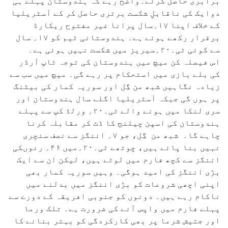
برابری حاصل کرلے۔واضح رہے کہ ہندوستان پہلے ہی
دوایک کی ناقابلِ شکست برتری حاصل کر کے آسٹریلیا
کے خلاف اپنا ۱۷؍سال پرانا غیر مفتوح ریکارڈ
برقرار رکھے ہوئے ہے۔ ہندوستانی ٹیم کو ۱۷؍ سال
سے کوئی ٹی۔۲۰؍سیریز میں شکست نہیں ہوئی ہے۔
اس فیصلہ کن میچ میں ہندوستان کی توجہ ٹاپ آرڈر
کی بلے بازی میں استحکام پر رہے گی۔ میچ میں سب سے
زیادہ نگاہیں شبھ من گِل اور سوریہ کمار کی بیٹنگ
پر ہوں گی جبکہ آسٹریلیا اگلے سال ہندوستان اور
سری لنکا میں ہونے والے ٹی۔۲۰؍ ورلڈ کپ سے پہلے
ہندوستان کی اسپن چیلنج کا ڈٹ کر مقابلہ کرنا
چاہے گا۔ شبھ من گِل، جو ۷؍ اننگز سے نصف سنچری
نہیں بنا پائے ہیں، چوتھے ٹی۔۲۰؍میں ۴۶؍ رنوںکی
اننگز سے کچھ فارم میں لوٹے ہیں، لیکن ان سے ایک
بڑی اننگز کی امید ہوگی۔ وہیں سوریہ کمار بھی
اپنی اچھی شروعات کو بڑی اننگز میں بدلنے میں
ناکام رہے ہیں۔ دونوں کو جنوبی افریقہ کے دورے سے
پہلے فارم میں واپس آنے کی ضرورت ہے۔ تلک ورما
اور جتیش شرما پر بھی کارکردگی کو بہتر بنانے کا