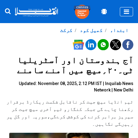
Togg
ابتداء
کھیل کود
کرکٹ
آج ہندوستان اور آسٹریلیا
ٹی۔۲۰؍میچ میں آمنے سامنے
Updated: November 08, 2025, 2:12 PM IST |
Inquilab News
Network
| New Delhi
ٹیم انڈیا میچ جیت کر ناقابل شکست ریکارڈ برقرار
رکھنا چاہے گی جبکہ کنگارو ٹیم آخری میچ جیت کر
سیریز برابر کرنے کی کوشش کرےگی،سوریہ اور گل پر
رہیںگی نگاہیں۔