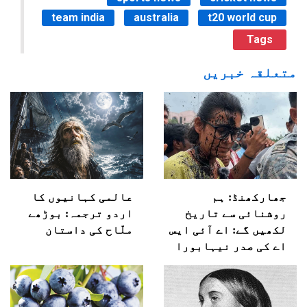
team india
australia
t20 world cup
Tags
متعلقہ خبریں
جھارکھنڈ: ہم
عالمی کہانیوں کا
روشنائی سے تاریخ
اردو ترجمہ: بوڑھے
لکھیں گے: اے آئی ایس
ملّاح کی داستان
اے کی صدر نیہابورا