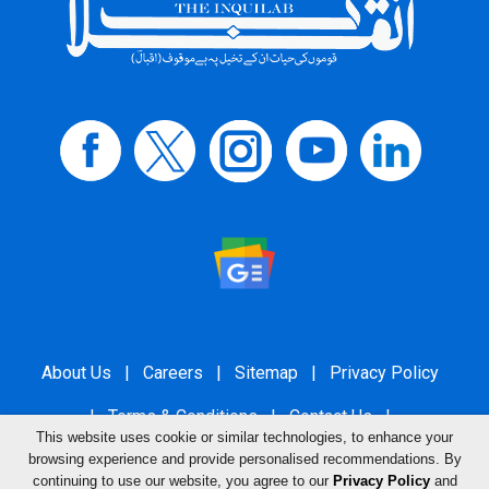
About Us
|
Careers
|
Sitemap
|
Privacy Policy
|
Terms & Conditions
|
Contact Us
|
This website uses cookie or similar technologies, to enhance your
Grievance Redressal
browsing experience and provide personalised recommendations. By
continuing to use our website, you agree to our
Privacy Policy
and