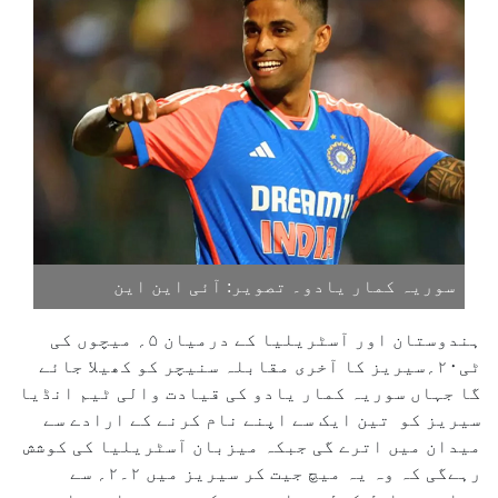
سوریہ کمار یادو۔ تصویر: آئی این این
ہندوستان اور آسٹریلیا کے درمیان ۵؍ میچوں کی
ٹی۲۰؍سیریز کا آخری مقابلہ سنیچر کو کھیلا جائے
گا جہاں سوریہ کمار یادو کی قیادت والی ٹیم انڈیا
سیریز کو تین ایک سے اپنے نام کرنے کے ارادے سے
میدان میں اترے گی جبکہ میزبان آسٹریلیا کی کوشش
رہےگی کہ وہ یہ میچ جیت کر سیریز میں ۲۔۲؍ سے