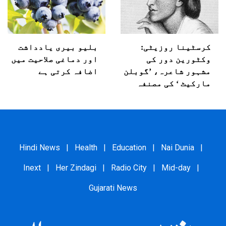
کرسٹینا روزیٹی:
بلیو بیری یادداشت
وکٹورین دور کی
اور دماغی صلاحیت میں
مشہور شاعرہ، ’گوبلن
اضافہ کرتی ہے
مارکیٹ ‘ کی مصنفہ
Hindi News
|
Health
|
Education
|
Nai Dunia
|
Inext
|
Her Zindagi
|
Radio City
|
Mid-day
|
Gujarati News