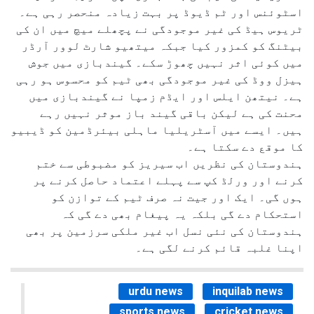
اسٹوئنس اور ٹم ڈیوڈ پر بہت زیادہ منحصر رہی ہے۔
ٹریوس ہیڈ کی غیر موجودگی نے پچھلے میچ میں ان کی
بیٹنگ کو کمزور کیا جبکہ میتھیو شارٹ لوور آرڈر
میں کوئی اثر نہیں چھوڑ سکے۔ گیندبازی میں جوش
ہیزل ووڈ کی غیر موجودگی بھی ٹیم کو محسوس ہو رہی
ہے۔ نیتھن ایلس اور ایڈم زمپا نے گیندبازی میں
محنت کی ہے لیکن باقی گیند باز موثر نہیں رہے
ہیں۔ ایسے میں آسٹریلیا ماہلی بیئرڈمین کو ڈیبیو
کا موقع دے سکتا ہے۔
ہندوستان کی نظریں اب سیریز کو مضبوطی سے ختم
کرنے اور ورلڈ کپ سے پہلے اعتماد حاصل کرنے پر
ہوں گی۔ ایک اور جیت نہ صرف ٹیم کے توازن کو
استحکام دے گی بلکہ یہ پیغام بھی دے گی کہ
ہندوستان کی نئی نسل اب غیر ملکی سرزمین پر بھی
اپنا غلبہ قائم کرنے لگی ہے۔
urdu news
inquilab news
sports news
cricket news