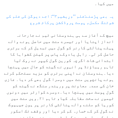
میں کیا۔
یہ بھی پڑھئے:فلم ’’دِرِیشیم۳‘‘: اجے دیوگن کی فلم کی
شوٹنگ مکمل، پوسٹ پروڈکشن پرکام شروع
میچ کے آغاز سے ہی ہندوستانی ٹیم نے جارحانہ
انداز اپنایا اور تیسرے منٹ میں حاصل ہونے والے
پہلے پنالٹی کارنر کو گول میں تبدیل کر کے برتری
حاصل کر لی۔ راہل یادوکے پاس پر کیتن کشواہا کا
ابتدائی شاٹ اگرچہ کورین گول کیپر نے روک لیا
تاہم ریباؤنڈ پر انہوں نے گیند کو جال میں پہنچا
دیا۔ہندوستان نے اپنی برتری کو مزید مستحکم کرتے
ہوئے پانچویں منٹ میں دوسرا گول بھی کر دیا۔ غازی
خان کی عمدہ معاونت پر وریندر سنگھ نے گیند کو
گول پوسٹ میں پہنچا دیا۔دوسرے کوارٹر میں دونوں
ٹیموں نے سخت مقابلہ کیا، تاہم ۲۱؍ویں منٹ میں
کوریا کو ملنے والے پنالٹی کارنر پر یون جیہیوک
نے گول کر کے خسارہ کم کر دیا اور وقفے تک اسکور
دوایک رہا۔ تیسرے کوارٹر میں ہندوستان نے