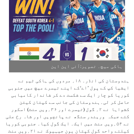
ہاکی میچ۔ تصویر:آئی این این
ہندوستان کی انڈر۔ ۱۸؍ مردوں کی ہاکی ٹیم نے
ایشیا کپ کے پول ’اے‘کے اپنے تیسرے میچ میں جنوبی
کوریا کو چار ایک سے شکست دے کر شاندار کامیابی
حاصل کر لی۔ہندوستان کی جانب سے کپتان کیتن
کشواہا نے ۲؍ گول (تیسرے اور ۳۶؍ویں منٹ) اسکور
کئے جبکہ وریندر سنگھ نے پانچویں اور شاہ رخ علی
نے ۵۴؍ویں منٹ میں ایک۔ ایک گول کیا۔ جنوبی کوریا
کیلئے واحد گول کپتان یون جیہیوک نے ۲۱؍ویں منٹ