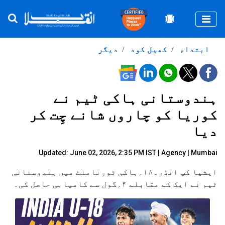
Togg
ابتداء
کھیل کود
دیگر
ہندوستانی ہاکی ٹیم نے
کوریا کو چاروں شانے چِت کر
دیا
Updated: June 02, 2026, 2:35 PM IST |
Agency
| Mumbai
ایشیا کپ انڈر۔۱۸؍ہاکی ٹورنامنٹ میں ہندوستانی
ٹیم نے ایک کے مقابلے ۴؍گول سے کامیابی حاصل کی۔