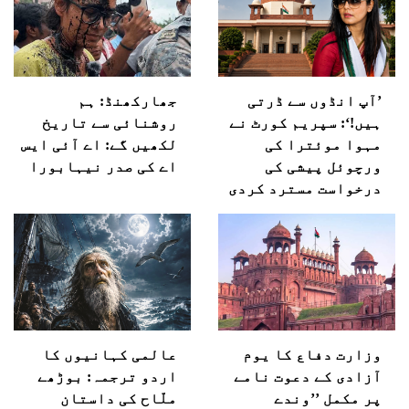
’آپ انڈوں سے ڈرتی
جھارکھنڈ: ہم
ہیں!‘: سپریم کورٹ نے
روشنائی سے تاریخ
مہوا موئترا کی
لکھیں گے: اے آئی ایس
ورچوئل پیشی کی
اے کی صدر نیہابورا
درخواست مسترد کردی
وزارت دفاع کا یوم
عالمی کہانیوں کا
آزادی کے دعوت نامے
اردو ترجمہ: بوڑھے
پر مکمل ’’وندے
ملّاح کی داستان