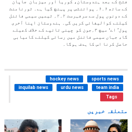
فتح کے بعد ہندوستان، کوریا اور میزبان جاپان
کے ساتھ ۶۔۶؍ پوائنٹس پر پہنچ گیا ہے۔ ٹورنامنٹ
کے دونوں پول سے سرفہرست ۲۔۲؍ ٹیمیں سیمی فائنل
کیلئے کوالیفائی کریں گی۔ ہندوستان اپنا آخری
پول’ اے‘ میچ ۳؍جون کو چینی تائپے کے خلاف کھیلے
گا، جہاں سیمی فائنل میں رسائی کیلئے کامیابی
حاصل کرنا اس کا ہدف ہوگا۔
hockey news
sports news
inquilab news
urdu news
team india
Tags
متعلقہ خبریں