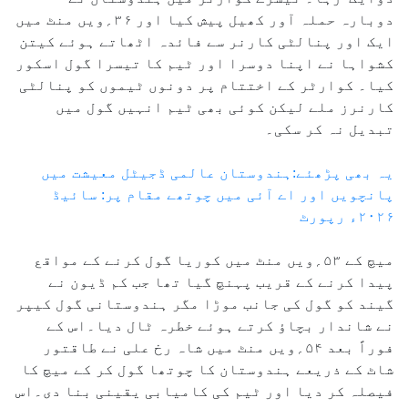
دوبارہ حملہ آور کھیل پیش کیا اور ۳۶؍ویں منٹ میں
ایک اور پنالٹی کارنر سے فائدہ اٹھاتے ہوئے کیتن
کشواہا نے اپنا دوسرا اور ٹیم کا تیسرا گول اسکور
کیا۔ کوارٹر کے اختتام پر دونوں ٹیموں کو پنالٹی
کارنرز ملے لیکن کوئی بھی ٹیم انہیں گول میں
تبدیل نہ کر سکی۔
یہ بھی پڑھئے:ہندوستان عالمی ڈجیٹل معیشت میں
پانچویں اور اے آئی میں چوتھے مقام پر: سائیڈ
۲۰۲۶ء رپورٹ
میچ کے ۵۳؍ویں منٹ میں کوریا گول کرنے کے مواقع
پیدا کرنے کے قریب پہنچ گیا تھا جب کم ڈیون نے
گیند کو گول کی جانب موڑا مگر ہندوستانی گول کیپر
نے شاندار بچاؤ کرتے ہوئے خطرہ ٹال دیا۔اس کے
فوراً بعد ۵۴؍ویں منٹ میں شاہ رخ علی نے طاقتور
شاٹ کے ذریعے ہندوستان کا چوتھا گول کر کے میچ کا
فیصلہ کر دیا اور ٹیم کی کامیابی یقینی بنا دی۔اس