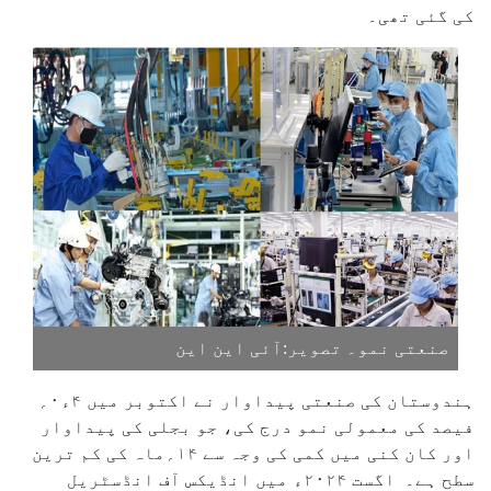
کی گئی تھی۔
صنعتی نمو۔ تصویر:آئی این این
ہندوستان کی صنعتی پیداوار نے اکتوبر میں ۴ء۰؍
فیصد کی معمولی نمو درج کی، جو بجلی کی پیداوار
اور کان کنی میں کمی کی وجہ سے ۱۴؍ماہ کی کم ترین
سطح ہے۔ اگست ۲۰۲۴ء میں انڈیکس آف انڈسٹریل