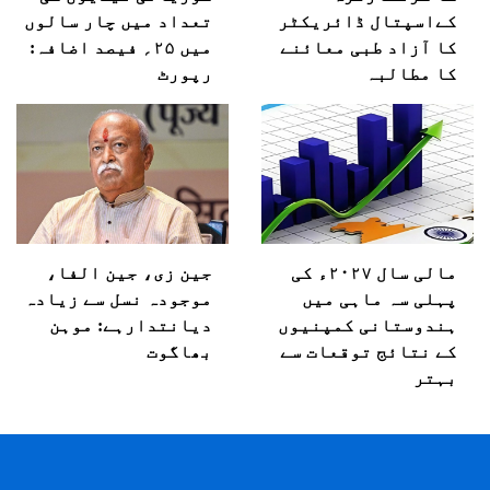
کےاسپتال ڈائریکٹر
تعداد میں چار سالوں
کا آزاد طبی معائنے
میں ۲۵؍ فیصد اضافہ:
کا مطالبہ
رپورٹ
مالی سال ۲۰۲۷ء کی
جین زی، جین الفا،
پہلی سہ ماہی میں
موجودہ نسل سے زیادہ
ہندوستانی کمپنیوں
دیانتدارہے: موہن
کے نتائج توقعات سے
بھاگوت
بہتر