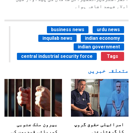
۱ء۷؍ فیصد اضافہ ہوا۔
business news
urdu news
inquilab news
indian economy
indian government
central industrial security force
Tags
متعلقہ خبریں
اسرائیلی حقوق گروپ
بیرون ملک جنوبی
کا گرفتارغزہ
کوریائی قیدیوں کی