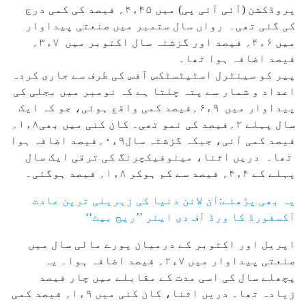
پروڈکشن (آئی آئی پی) میں ۴۵ء۴؍ فیصد کی کمی درج
کی گئی تھی۔ رواں سال ستمبر میں صنعتی پیداوار
میں ۶ء۴؍ فیصد اور گزشتہ سال اکتوبر میں ۷ء۳؍
فیصد اضافہ ہوا تھا۔
پیر کو سینٹرل اسٹیٹسٹکس آفس کی طرف سے جاری کردہ
اعداد و شمار سے پتہ چلتا ہے کہ نومبر میں بجلی کی
پیداوار میں ۹ء۶؍فیصد کمی واقع ہوئی، جو کہ ایک
سال پہلے ۲؍فیصد کی نمو تھی۔ کان کنی میں بھی۸ء۱؍
فیصد کمی آئی، جبکہ گزشتہ سال۹ء۰؍فیصد اضافہ ہوا
تھا۔ دریں اثنا، مینوفیکچرنگ کی ترقی ایک سال
پہلے کے ۴ء۴؍ فیصد سے کم ہوکر ۸ء۱؍ فیصد ہوگئی۔
یہ بھی پڑھئے:آن لائن دنیا کی زہریلی ترین عادت
آکسفورڈ کا ورڈ آف دی ایئر ’’ریج بیٹ‘‘
اپریل اور اکتوبر کے درمیان پورے مالی سال میں
صنعتی پیداوار میں ۷ء۲؍ فیصد اضافہ ہوا۔ یہ
پچھلے سال کی اسی مدت کے مقابلے میں چار فیصد
زیادہ تھا۔ دریں اثنا، کان کنی میں ۹ء۱؍ فیصد کمی