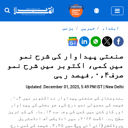
Togg
ابتداء
خبریں
بزنس
صنعتی پیداوار کی شرح نمو
میں کمی، اکتوبر میں شرح نمو
صرف۴ء۰؍فیصد رہی
Updated: December 01, 2025, 5:49 PM IST | New Delhi
ہندوستان کی صنعتی پیداوار نے اکتوبر میں ۴ء۰؍
فیصد کی معمولی نمو درج کی، جو بجلی کی پیداوار
اور کان کنی میں کمی کی وجہ سے ۱۴؍ماہ کی کم ترین
سطح ہے۔ اگست ۲۰۲۴ء میں انڈیکس آف انڈسٹریل
پروڈکشن (آئی آئی پی) میں ۴۵ء۴؍ فیصد کی کمی درج