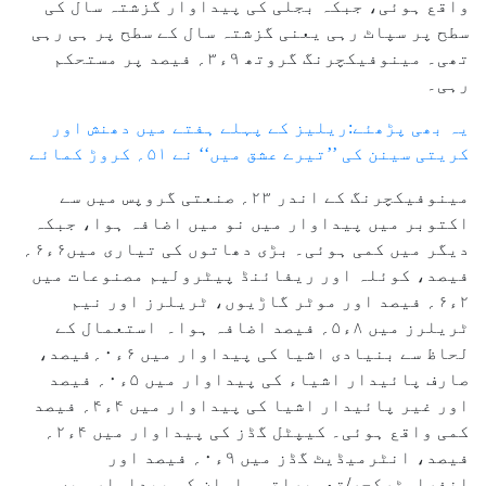
واقع ہوئی، جبکہ بجلی کی پیداوار گزشتہ سال کی
سطح پر سپاٹ رہی یعنی گزشتہ سال کے سطح پر ہی رہی
تھی۔ مینوفیکچرنگ گروتھ ۹ء۳؍ فیصد پر مستحکم
رہی۔
یہ بھی پڑھئے:ریلیز کے پہلے ہفتے میں دھنش اور
کریتی سینن کی ’’تیرے عشق میں‘‘ نے ۵۱؍ کروڑ کمائے
مینوفیکچرنگ کے اندر ۲۳؍ صنعتی گروپس میں سے
اکتوبر میں پیداوار میں نو میں اضافہ ہوا، جبکہ
دیگر میں کمی ہوئی۔ بڑی دھاتوں کی تیاری میں۶ء۶؍
فیصد، کوئلہ اور ریفائنڈ پیٹرولیم مصنوعات میں
۲ء۶؍ فیصد اور موٹر گاڑیوں، ٹریلرز اور نیم
ٹریلرز میں ۸ء۵؍ فیصد اضافہ ہوا۔ استعمال کے
لحاظ سے بنیادی اشیا کی پیداوار میں ۶ء۰؍فیصد،
صارف پائیدار اشیاء کی پیداوار میں ۵ء۰؍ فیصد
اور غیر پائیدار اشیا کی پیداوار میں ۴ء۴؍ فیصد
کمی واقع ہوئی۔ کیپٹل گڈز کی پیداوار میں ۴ء۲؍
فیصد، انٹرمیڈیٹ گڈز میں ۹ء۰؍ فیصد اور
انفراسٹرکچر/تعمیراتی سامان کی پیداوار میں