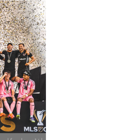
انٹر میامی کلب۔ ت