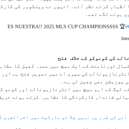
 اظہار کرتے نظر آئے۔ انہوں نے وینکوور کی کارک
ی ہونے لگے تھے۔
ES NUESTRA!! 2025 MLS CUP CHAMPIONSSSS 🏆
#
لے کی کوموکو کے خلاف فتح
ال ٹورنامنٹ کے ایک میچ میں عمدہ کھیل کا مظاہ
ا دیا۔ یہ انٹرنازیونالے کی سیری اے میں دسویں فتح ہے او
ی پوزیشن بھی چھین لی ہے۔
ے لیگ کے اہم میچ میں انٹرنازیونالے اور کومو کی
آئی کی طرز پر نہیں چلا تو مارکیٹ میں افراتفری ک