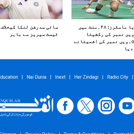
کوریا ماسٹرز: ۴۸؍منٹ میں
سائی سدرشن لنکا کیخلاف
؍ویں نمبر کی رکشیتا
ٹیسٹ سیریز سے باہر
کو۵۰؍ویں نمبر کی اشمیتانے
دیا
ducation
|
Nai Dunia
|
Inext
|
Her Zindagi
|
Radio City
|