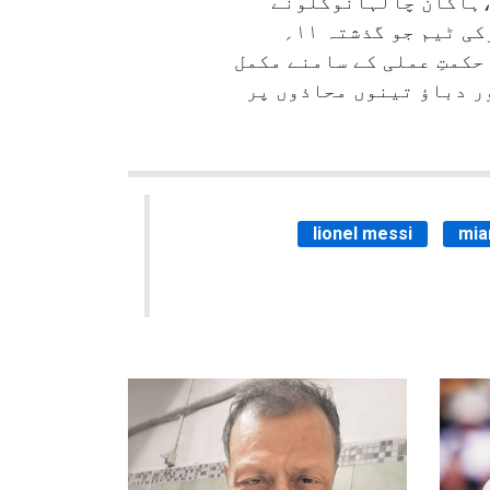
 سےکپتان لاٹارو مارٹنیز نے ۱۱؍ویں،مارکس تھورام نے ۵۹؍ویں ،ہاکان چالہانوگلونے
۸۰؍ اور کارلوس آگسٹو۸۶؍ ویں منٹ پر ایک ،ایک گول کرکے اپنی ٹیم کو فتح دلا دی۔ کوموکی ٹیم جو گذشتہ ۱۱؍
حکمتِ عملی کے سامنے مکمل
 دباؤ تینوں محاذوں پر
lionel messi
mia