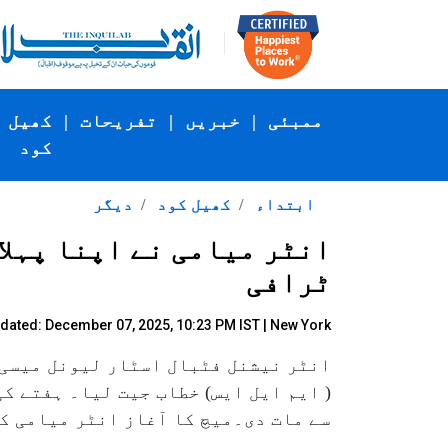
ممبئی
|
خبریں
|
تفریحات
|
کھیل
کود
ابتداء
کھیل کود
دیگر
ٹرافی
dated: December 07, 2025, 10:23 PM IST | New York
انٹر نیشنل فٹبال اسٹار لیونل میسی 
سے مات دی۔میچ کا آغاز انٹر میامی ک