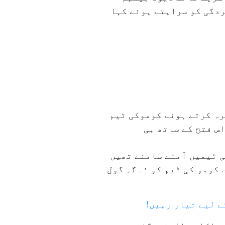
ردگی کو سراہتے ہوئے کہا
رہ کرتے ہوئے کوموکی ٹیم
ر اس فتح کے ساتھ ہی
 ٹیمیں آمنے سامنے تھیں
جس میں انٹرنازیونالےکی ٹیم نے انتہائی شاندار کارکردگی کا مظاہرہ کرتے ہوئے حریف کومو کی ٹیم کو ۰۔۴؍ گول
ے لیے تیار رہیں!