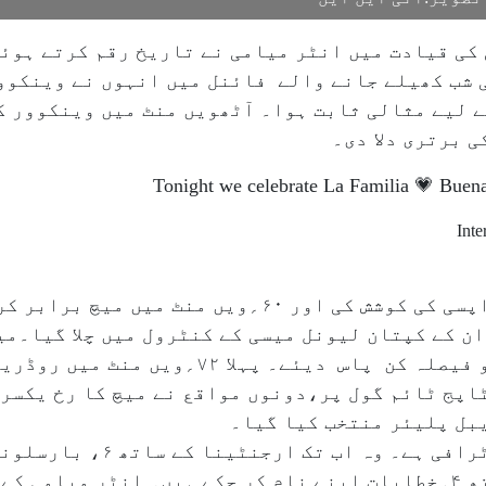
کی قیادت میں انٹر میامی نے تاریخ رقم کرتے ہوئے
ے لیے مثالی ثابت ہوا۔ آٹھویں منٹ میں وینکوور ک
Tonight we celebrate La Familia 💗 Bue
دوسرے ہاف میں وینکوور نے بھرپور واپسی کی کوشش کی اور ۶۰؍
ن کے کپتان لیونل میسی کے کنٹرول میں چلا گیا۔می
بہترین کھیل کا مظاہرہ کرتے ہوئے دو فیصلہ کن پاس د
کے اسٹاپج ٹائم گول پر،دونوں مواقع نے میچ کا رخ یک
یبل پلیئر منتخب کیا گیا۔
کے ساتھ ۳؍ اور اب انٹر میامی کے ساتھ ۴؍خطابات اپنے نام کر چکے ہیں۔ ا