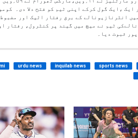
انٹرنازیونالےکی جانب
میں انٹرنازیونالے کے برق رفتار اٹیک اور مضبوط 
الےکی ٹیم نے میچ میں گیند پر کنٹرول، رفتار اور
پور ثبوت دیا۔
mi
urdu news
inquilab news
sports news