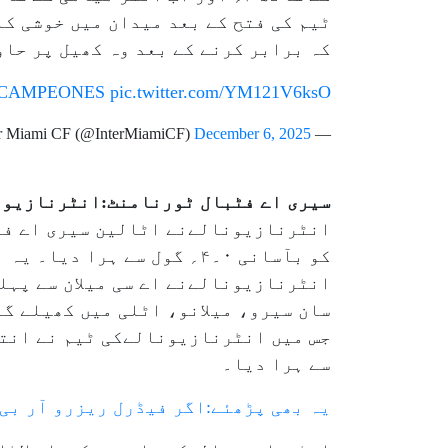
ٹیم کی فتح کے بعد میدان میں خوشی کا
کہ برابر کرنے کے بعد وہ کھیل پر حاو
CAMPEONES
pic.twitter.com/YM121V6ksO
December 6, 2025
— Inter Miami CF (@InterMiamiCF)
سیری اے فٹبال ٹورنامنٹ:انٹرنازیونا
انٹرنازیونالےنے اٹالین سیری اے فٹب
کو بآسانی ۰۔۴؍ گول سے ہر
انٹرنازیونالےنے اے سی میلان سے پہل
سان سیرو، میلانو، اٹلی میں کھیلے گئ
سے ہرا دیا۔
یہ بھی پڑھئے:اگر فیڈرل ریزرو آر بی 