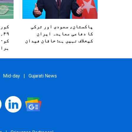
پاکستان، سعودی اور ترکی
کا دفاعی معاہدہ ایران
۴۹
کیخلاف نہیں ہے: خاقان فیدان
ہرا 
Mid-day
|
Gujarati News