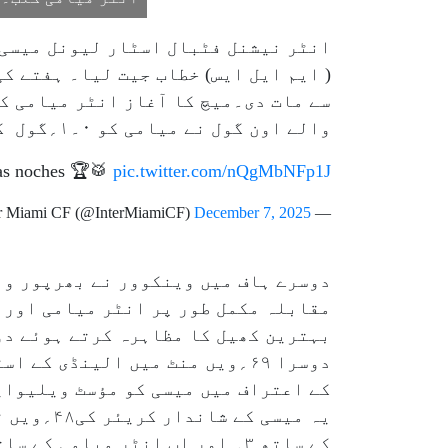
انٹر نیشنل فٹبال اسٹار لیونل میسی 
سے مات دی۔میچ کا آغاز انٹر میامی ک
والے اون گول نے میامی کو ۰۔۱؍گول کی برتری دلا دی۔
nas noches 🏆🥁
pic.twitter.com/nQgMbNFp1J
December 7, 2025
— Inter Miami CF (@InterMiamiCF)
مقابلہ مکمل طور پر انٹر میامی اور ا
دوسرا ۶۹؍ویں منٹ میں الینڈی 
کے اعتراف میں میسی کو مؤسٹ ویلیوا