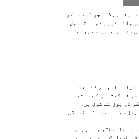
 اپنا پہلا میجر لیگ ساکر
( ایم ایل ایس) خطاب جیت لیا۔ ہفتے کی شب کھیلے جانے والے فائنل میں انہوں نے وینکوور وائٹ کیپس کو ۱۔۳؍گول
ی دفاعی غلطی سے ہونے
ویں منٹ میں میچ برابر کر دیا۔ تاہم اس کے بعد
سی نے کپتانی کے ساتھ
یئے۔ پہلا ۷۲؍ویں منٹ میں روڈریگو ڈی پؤل کے گول پر،
سر بدل دیا۔ عمدہ کارکردگی
یہ میسی کے شاندار کریئر کی۴۸؍ویں ٹرافی ہے۔ وہ اب تک ارجنٹینا کے ساتھ ۶، بارسلونا کے ساتھ۳۵، پی ایس جی
نٹر میامی کے شریک مالک ڈیوڈ بیکہم