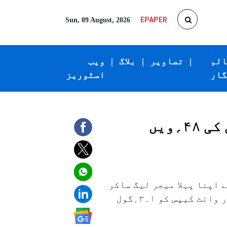
EPAPER
Sun, 09 August, 2026
الم
|
تصاویر
|
بلاگ
|
ویب
گار
اسٹوریز
انٹر میامی نے اپنا پہلا ایم ایل ایس خطاب جیت لیا،میسی کی ۴۸؍ویں
 اپنا پہلا میجر لیگ ساکر
( ایم ایل ایس) خطاب جیت لیا۔ ہفتے کی شب کھیلے جانے والے فائنل میں انہوں نے وینکوور وائٹ کیپس کو ۱۔۳؍گول