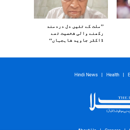
’’ملت کے تئیں دل دردمند
رکھنے والی شخصیت تھے
ڈاکٹر جاوید شاہجہاں‘‘
Hindi News
|
Health
|
E