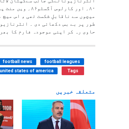
میچوں سے ناقابلِ شکست تھی ، اس میچ 
طور پر بے بس دکھائی دی ۔ انٹرنازیون
حاوی رہ کر اپنی موجودہ فارم کا بھر
football news
football leagues
united states of america
Tags
متعلقہ خبریں