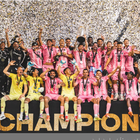
صویر:آئی این این