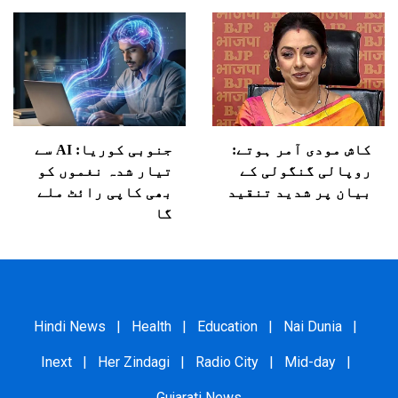
کاش مودی آمر ہوتے:
جنوبی کوریا: AI سے
روپالی گنگولی کے
تیار شدہ نغموں کو
بیان پر شدید تنقید
بھی کاپی رائٹ ملے
گا
Hindi News
|
Health
|
Education
|
Nai Dunia
|
Inext
|
Her Zindagi
|
Radio City
|
Mid-day
|
Gujarati News