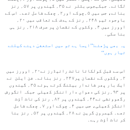
لگائے۔ جبکہجوس بٹلر نے ۳۵؍ گیندوں پر ۵۷؍ رنز
بنائے، جس میں ۵؍چوکے اور۲؍ چھکے شامل تھے۔ اس کے
باوجود ٹیم ۲۴۸؍ رنز کے ہدف کے تعاقب میں ۲۰؍
اوورز میں ۴؍ وکٹوں کے نقصان پر صرف ۲۱۸؍ رنز ہی
بنا سکی۔
یہ بھی پڑھئے:’’ایسا ہے تو میں استعفیٰ دینے کیلئے
تیار ہوں‘‘
اس سے قبل کولکاتا نائٹ رائیڈرز نے۲۰؍ اوورز میں
۲؍ وکٹوں کے نقصان پر۲۴۷؍ رنز بنائے۔ فن ایلن نے
ایک بار پھر شاندار بیٹنگ کرتے ہوئے ۳۵؍ گیندوں
پر ۹۳؍رنز کی دھواں دار اننگز کھیلی جبکہ انگورش
رگھوونشی نے۴۴؍ گیندوں پر ۸۲؍ رنز کی ناٹ آؤٹ
اننگز کھیلی، جس میں ۴؍ چوکے اور ۷؍ چھکے شامل
تھے۔ کیمرون گرین نے ۲۸؍ گیندوں پر ۵۲؍ رنز بنا
کر ناٹ آؤٹ رہے۔