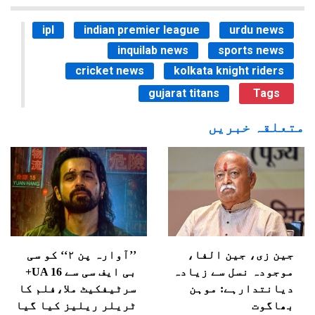
ipl
indian premier league
urdu news
inquilab news
sports news
cricket news
kolkata knight riders
gujarat titans
Tags
متعلقہ خبریں
جین زی، جین الفا،
’’آوارہ پن ۲‘‘ کو سی
موجودہ نسل سے زیادہ
بی ایف سی سے UA 16+
دیانتدارہے: موہن
سرٹیفکیٹ ملا،فلم کا
بھاگوت
ٹریلر ریلیز کیا گیا