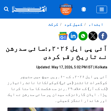
Togg
ابتداء
کھیل کود
کرکٹ
آئی پی ایل ۲۰۲۶ء:سائی سدرشن
نے تاریخ رقم کردی
Updated: May 17, 2026, 5:02 PM IST | Kolkata
آئی پی ایل ۲۰۲۶ء کے ۶۰؍ویں میچ میں سنیچر
کوگجرات ٹائٹنز (جی ٹی) کوکولکاتا نائٹ رائیڈرز
(کے کے آر) کے خلاف ۲۹؍رنز سے شکست کا سامنا کرنا
پڑا۔ ایڈن گارڈنزکے میدان پر سائی سدرشن نے ایک
اور شاندار اننگز کھیلی۔