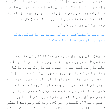
سدرشن نے آئی پی ایل ۲۰۲۶ء میں ساتویں بار ۵۰؍ سے
زائد رنز کی اننگز کھیلی۔گجرات ٹائٹنز کی جانب
سے ایک سیزن میں سب سے زیادہ بار پچاس سے زائد رنز
بنانے کے معاملے میں انہوں نے شبھ من گل کے
ریکارڈ کی برابری کر لی۔
یہ بھی پڑھئے:’کمال مولیٰ مسجد پر ہائی کورٹ کا
فیصلہ تاریخی حقائق کے خلاف‘
سدرشن آئی پی ایل میںگجرات ٹائٹنز کی جانب سے
مسلسل ۴؍ میچوں میں نصف سنچری بنانے والے پہلے
بلے باز بن گئے ہیں۔ انہوں نے ہاردک پانڈیا کا
ریکارڈ توڑ دیا، جنہوں نے جی ٹی کے لیے مسلسل ۳؍
میچوں میں نصف سنچریاں اسکور کی تھیں۔ سدرشن نے
اپنی اس اننگز میں ۶؍ چوکے اور ۳؍چھکے لگائے۔
گجرات ٹائٹنز کی جانب سے سدرشن کے علاوہ کپتان
شبھن من گل بھی شاندار فارم میں نظر آئے اور
انہوں نے ۴۹؍ گیندوں پر ۸۵؍ رنز کی زبردست اننگز
کھیلی۔ گل نے اپنی اننگز میں ۵؍ چوکے اور ۷؍چھکے