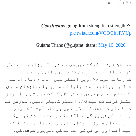
رقم کر دی۔
𝑪𝒐𝒏𝒔𝒊𝒔𝒕𝒆𝒏𝒕𝒍𝒚 going from strength to strength 🤌
pic.twitter.com/VQQGhvRVUp
May 16, 2026
— Gujarat Titans (@gujarat_titans)
سدرشن ٹی۲۰؍ کرکٹ میں سب سے تیز ۳؍ ہزار رنز مکمل
کرنے والے بلے باز بن گئے ہیں۔ انہوں نے یہ
کارنامہ صرف ۷۸؍ویں اننگز میں انجام دیا۔ اس سے
قبل یہ ریکارڈ آسٹریلیا کے سابق بلے بازشان مارش
کے نام تھا، جنہوں نے ٹی۲۰؍ کرکٹ میں ۳؍ ہزار رنز
مکمل کرنے کے لیے ۸۵؍ اننگز کھیلی تھیں۔ سدرشن نے
کے کے آر کے خلاف ۲۸؍ گیندوں پر ناٹ آؤٹ ۵۳؍ رنز
بنائے۔کہنی پر گیند لگنے کے باعث سدرشن کو ایک
بار میدان چھوڑنا پڑا، تاہم وہ دوبارہ بیٹنگ کے
لیے آئے اور جی ٹی کو جتانے کی بھرپور کوشش کی۔