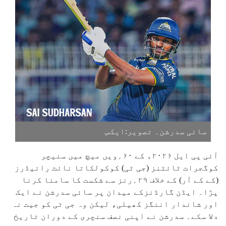
سائی سدرشن۔ تصویر:ایکس
آئی پی ایل ۲۰۲۶ء کے ۶۰؍ویں میچ میں سنیچر
کوگجرات ٹائٹنز (جی ٹی) کوکولکاتا نائٹ رائیڈرز
(کے کے آر) کے خلاف ۲۹؍رنز سے شکست کا سامنا کرنا
پڑا۔ ایڈن گارڈنزکے میدان پر سائی سدرشن نے ایک
اور شاندار اننگز کھیلی، لیکن وہ جی ٹی کو جیت نہ
دلا سکے۔ سدرشن نے اپنی نصف سنچری کے دوران تاریخ