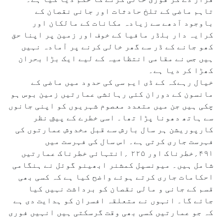
تاہم ماضی کے تلخ حادثات اور جانی نقصان کے
باوجود آدھے سے زیادہ مکانات کے مالکان اور
کرایہ دار بلڈر مافیا کے خوف اور زمین پر اپنا حق
کھو جانے کے ڈر سے گھر خالی کرنے پر آمادہ نہیں
ہیں جس نے مقامی انتظامیہ کے لیے ایک بڑا بحران
کھڑا کر دیا ہے۔
خیال رہےکہ کے ڈی ایم سی کی حدود میں ماضی کے
مانسون کے دوران کئی رہائشی عمارتیں زمین بوس ہو
چکی ہیں جن میں متعدد معصوم شہریوں کو اپنی جانوں
سے ہاتھ دھونا پڑا تھا۔ اسی خطرے کے پیشِ نظر
کارپوریشن ہر سال بارش سے قبل مخدوش عمارتوں کی
فہرست جاری کرتی ہے۔ اس سال کی فہرست میں
۴۹۱؍خطرناک اور ۲۲۵ ؍انتہائی خطرناک عمارتیں
شامل ہیں۔ میونسپل کمشنر ابھینو گوئل نے ہنگامی
احکامات جاری کرتے ہوئے واضح کیا ہے کہ کسی بھی
قسم کے جانی و مالی نقصان کو برداشت نہیں کیا
جائے گا۔ انہوں نے متعلقہ افسران کو ہدایت دی ہے
کہ جو عمارتیں کسی بھی وقت گرسکتی ہیں انہیں فوری