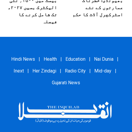
بھیونڈی: خطرناک
بیسٹ میں ۱۵۰۰؍ نئی
عمارتوں کے نئے
الیکٹرک بسیں ۲۰۲۷ء
اسٹرکچرل آڈٹ کا حکم
تک شامل کرنے کا
فیصلہ
Hindi News
|
Health
|
Education
|
Nai Dunia
|
Inext
|
Her Zindagi
|
Radio City
|
Mid-day
|
Gujarati News