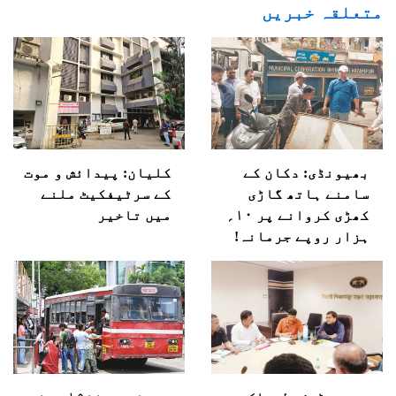
متعلقہ خبریں
بھیونڈی: دکان کے
کلیان: پیدائش و موت
سامنے ہاتھ گاڑی
کے سرٹیفکیٹ ملنے
کھڑی کروانے پر ۱۰؍
میں تاخیر
ہزار روپے جرمانہ!