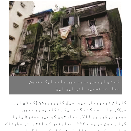
کے ڈی ایم سی حدود میں واقع ایک مخدوش
عمارت۔ تصویر: آئی این این
کلیان ڈومبیولی میونسپل کارپوریشن (کے ڈی ایم
سی)کی جانب سے کئے گئے ایک ہنگامی سروے میں
مجموعی طور پر ۷۱۶؍ عمارتوں کو غیر محفوظ پایا
گیا ہے جن میں سے ۲۲۵؍ عمارتوں کو انتہائی خطرناک
قرار دے کر فوری خالی کرنے کا حکم دیا گیا ہے۔