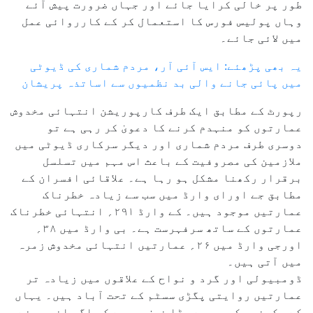
طور پر خالی کرایا جائے اور جہاں ضرورت پیش آئے
وہاں پولیس فورس کا استعمال کر کے کارروائی عمل
میں لائی جائے۔
یہ بھی پڑھئے: ایس آئی آر، مردم شماری کی ڈیوٹی
میں پائی جانے والی بد نظمیوں سے اساتذہ پریشان
رپورٹ کے مطابق ایک طرف کارپوریشن انتہائی مخدوش
عمارتوں کو منہدم کرنے کا دعویٰ کر رہی ہے تو
دوسری طرف مردم شماری اور دیگر سرکاری ڈیوٹی میں
ملازمین کی مصروفیت کے باعث اس مہم میں تسلسل
برقرار رکھنا مشکل ہو رہا ہے۔ علاقائی افسران کے
مطابق جے اورای وارڈ میں سب سے زیادہ خطرناک
عمارتیں موجود ہیں۔ کے وارڈ ۲۹۱؍ انتہائی خطرناک
عمارتوں کے ساتھ سرفہرست ہے۔ بی وارڈ میں ۳۸؍
اورجی وارڈ میں ۲۶؍ عمارتیں انتہائی مخدوش زمرہ
میں آتی ہیں۔
ڈومبیولی اور گرد و نواح کے علاقوں میں زیادہ تر
عمارتیں روایتی پگڑی سسٹم کے تحت آباد ہیں۔ یہاں
کے مکینوں کو سب سے بڑا خوف یہ ہے کہ اگر انہوں نے