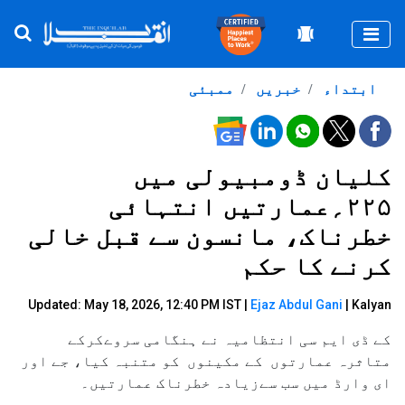
Togg
ابتداء
خبریں
ممبئی
کلیان ڈومبیولی میں
۲۲۵؍عمارتیں انتہائی
خطرناک، مانسون سے قبل خالی
کرنے کا حکم
Updated: May 18, 2026, 12:40 PM IST |
Ejaz Abdul Gani
| Kalyan
کے ڈی ایم سی انتظامیہ نے ہنگامی سروےکرکے
متاثرہ عمارتوں کے مکینوں کو متنبہ کیا، جے اور
ای وارڈ میں سب سےزیادہ خطرناک عمارتیں۔