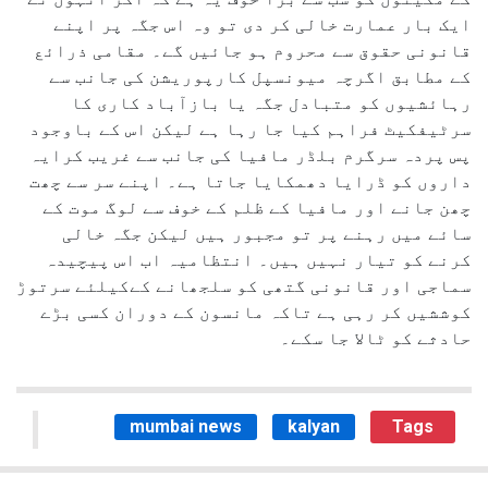
ایک بار عمارت خالی کر دی تو وہ اس جگہ پر اپنے
قانونی حقوق سے محروم ہو جائیں گے۔ مقامی ذرائع
کے مطابق اگرچہ میونسپل کارپوریشن کی جانب سے
رہائشیوں کو متبادل جگہ یا بازآباد کاری کا
سرٹیفکیٹ فراہم کیا جا رہا ہے لیکن اس کے باوجود
پس پردہ سرگرم بلڈر مافیا کی جانب سے غریب کرایہ
داروں کو ڈرایا دھمکایا جاتا ہے۔ اپنے سر سے چھت
چھن جانے اور مافیا کے ظلم کے خوف سے لوگ موت کے
سائے میں رہنے پر تو مجبور ہیں لیکن جگہ خالی
کرنے کو تیار نہیں ہیں۔ انتظامیہ اب اس پیچیدہ
سماجی اور قانونی گتھی کو سلجھانے کےکیلئے سرتوڑ
کوششیں کر رہی ہے تاکہ مانسون کے دوران کسی بڑے
حادثے کو ٹالا جا سکے۔
mumbai news
kalyan
Tags