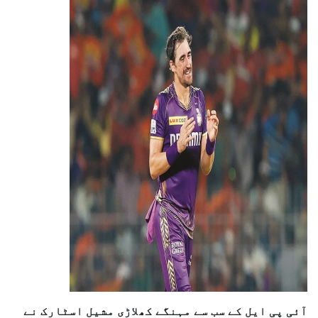
آئی پی ایل کے سب سے مہنگے کھلاڑی مشیل اسٹارک نے