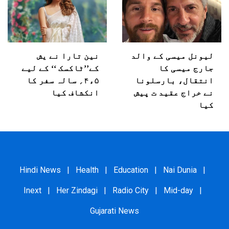
لیونل میسی کے والد
نین تارا نے یش
جارج میسی کا
کے’’ٹاکسک ‘‘ کے لیے
انتقال، بارسلونا
۵ء۴؍ سالہ سفر کا
نے خراج عقید ت پیش
انکشاف کیا
کیا
Hindi News
|
Health
|
Education
|
Nai Dunia
|
Inext
|
Her Zindagi
|
Radio City
|
Mid-day
|
Gujarati News