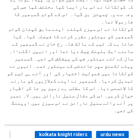
کہ کولکاتا نے اس بار ایسا کیا مختلف کیا جس کی
وجہ سے وہ چمپئن بن گیا۔ اس کے گوتم گمبھیر کا
فارمولا تھا۔
کولکاتا نے اس سیزن کیلئے اپنے سابق کپتان گوتم
گمبھیر کو مینٹور مقرر کرنے کا فیصلہ کیا۔ کہا
جاتا ہے کہ ٹیم کے مالک شاہ رخ خان نے گمبھیر کے
سامنے ایک بلینک چیک دیا تھا اور انہیں اگلے۱۰؍
سال کے لئے مینٹور شپ کی پیشکش کی تھی۔ گمبھیر
پہلے لکھنؤ سپر جائنٹس کے مینٹور تھے۔ انہوں نے
کولکاتا میں شمولیت اختیار کی اور آتے ہی ٹیم کو
تبدیل کردیا۔ گمبھیر نے اپنے کھلاڑیوں کو مارنے
کا لائسنس دیا۔ اس کا مطلب ہے زمین پر جا کر اظہار
خیال کریں۔ اس کی مثال سنیل نارائن ہیں۔۷؍ نمبر
پر آنے والے سنیل نارائن نے اس سیزن میں اوپننگ
کی تھی۔
kolkata knight riders
urdu news