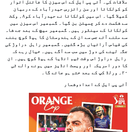
ملاقات کی۔ آئی پی ایل کے اس سیزن کا فائنل اتوار
کو کولکاتا اور سن رائزرس حیدرآباد کے درمیان
کھیلا گیا۔ اس میں کولکاتا نے حیدرآباد کو۸؍ وکٹ
سے شکست دے کر چمپئن بن گیا۔ گمبھیر اس سیزن میں
کولکاتا کے مینٹور ہیں۔ گمبھیر میچ کے بعد جے شاہ
سے ملنے آئے جس سے ان کے ہندوستان کا ہیڈ کوچ بننے
کی قیاس آرائیاں بڑھ گئیں۔ گمبھیر راہل دراوڑ کی
جگہ لینے کی دوڑ میں سب سے آگے ہیں۔ خیال رہے کہ
راہل دراوڑ اس وقت ٹیم انڈیا کے ہیڈ کوچ ہیں۔ ان
کا دور امریکہ اور ویسٹ انڈیز میں ہونے والے ٹی
۲۰؍ ورلڈ کپ کے بعد ختم ہو جائے گا۔
آئی پی ایل کے اعدادوشمار