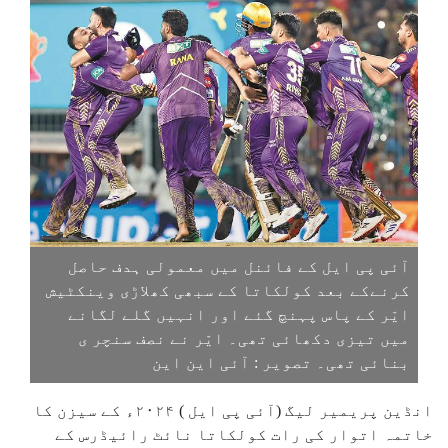
آئی پی ایل کے فائنل میں معمولی ہدف حاصل
کرنےکے بعد کولکاتا کے سبھی کھلاڑی وینکٹیش
ایّر کے پاس پہنچ گئے اور انہیں گلے لگانے
میں تیزی دکھائی تھی۔ ایّر نے نصف سنچر ی
بنائی تھی۔ تصویر : آئی این این
انڈین پریمیر لیگ (آئی پی ایل ) ۲۰۲۴ء کے سیزن کا
خاتمہ اتوار کی رات کولکاتا نائٹ رائیڈرس کے