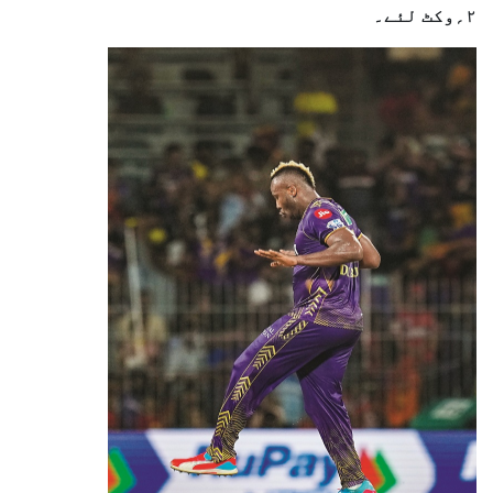
۲؍وکٹ لئے۔