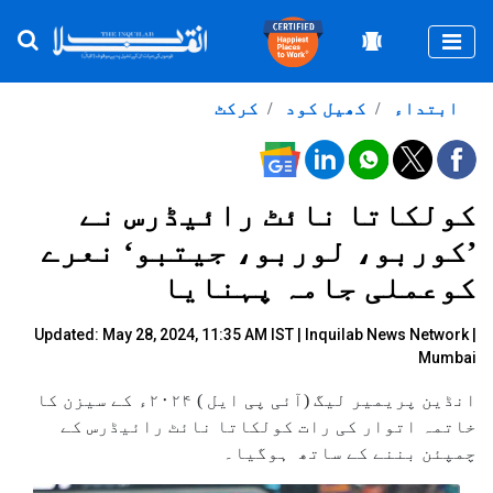
Togg
ابتداء
کھیل کود
کرکٹ
کولکاتا نائٹ رائیڈرس نے
’کوربو، لوربو، جیتبو‘ نعرے
کوعملی جامہ پہنایا
Updated: May 28, 2024, 11:35 AM IST |
Inquilab News Network
|
Mumbai
انڈین پریمیر لیگ (آئی پی ایل ) ۲۰۲۴ء کے سیزن کا
خاتمہ اتوار کی رات کولکاتا نائٹ رائیڈرس کے
چمپئن بننے کے ساتھ ہوگیا۔