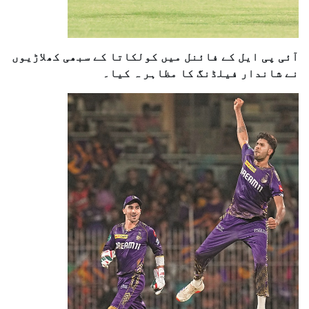
آئی پی ایل کے فائنل میں کولکاتا کے سبھی کھلاڑیوں
نے شاندار فیلڈنگ کا مظاہر ہ کیا۔