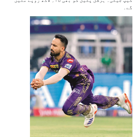
کیپ جیتی۔ ہرشل پٹیل کو بھی ۱۵؍ لاکھ روپے ملیں
گے۔