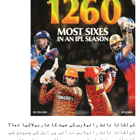
کولکاتا نائٹ رائیڈرس کی جیت کا فارمولاکیا تھا؟
کولکاتا نائٹ رائیڈرس نے آئی پی ایل کی چمپئن شپ
کا خطاب جیت لیا۔ ایسے میں سوال یہ پیدا ہوتا ہے