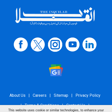
About Us
|
Careers
|
Sitemap
|
Privacy Policy
|
Terms & Conditions
|
Contact Us
|
This website uses cookie or similar technologies, to enhance your