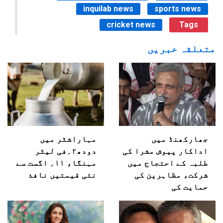
inquilab news
sports news
cricket news
Tags
متعلقہ خبریں
جھارکھنڈ میں
مہاراشٹر میں
اداکار پیوش مشرا کی
دودھ۲؍فی لیٹر
طلبہ کے احتجاج میں
مہنگا، ۱۱؍ اگست سے
شرکت، مظاہرین کی
نئی قیمتیں نافذ
حمایت کی