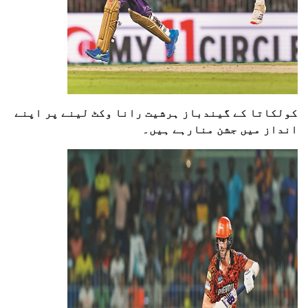
کولکاتا کے گیندباز ہرشیت رانا وکٹ لینے پر اپنے
انداز میں جشن منارہے ہیں۔