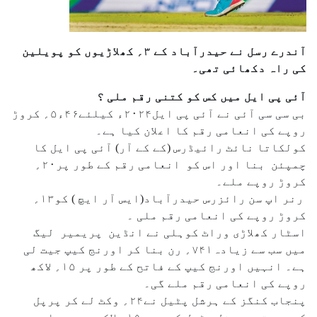
آندرے رسل نے حیدرآباد کے ۳؍ کھلاڑیوں کو پویلین
کی راہ دکھائی تھی۔
آئی پی ایل میں کس کو کتنی رقم ملی ؟
بی سی سی آئی نے آئی پی ایل۲۰۲۴ء کیلئے۴۶ء۵؍ کروڑ
روپے کی انعامی رقم کا اعلان کیا ہے۔
کولکاتا نائٹ رائیڈرس (کے کے آر) آئی پی ایل کا
چمپئن بنا اور اس کو انعامی رقم کے طور پر۲۰؍
کروڑ روپے ملے۔
رنر اپ سن رائزرس حیدرآباد(ایس آر ایچ ) کو۱۳؍
کروڑ روپے کی انعامی رقم ملی ۔
اسٹار کھلاڑی وراٹ کوہلی نے انڈین پریمیر لیگ
میں سب سے زیادہ۷۴۱؍ رن بنا کر اورنج کیپ جیت لی
ہے۔ انہیں اورنج کیپ کے فاتح کے طور پر ۱۵؍ لاکھ
روپے کی انعامی رقم ملے گی۔
پنجاب کنگز کے ہرشل پٹیل نے۲۴؍ وکٹ لے کر پرپل