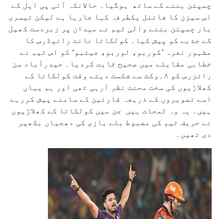
چمپئن بننے کے ساتھ ہوگیا۔ حالانکہ آئی پی ایل کے
اس سیزن کا فائنل یکطرفہ کہا جارہا ہے لیکن تیسری
بار چمپئن بننے والی ٹیم نے میدان پر زبردست کھیل
کے جذبے کو پیش کیا۔ کولکاتا نائٹ رائیڈرس کا
مشہور نعرہ ’کوربو، لوربو، جیتبو‘ کو اس ٹیم نے
خطابی مقابلے میں صحیح ثابت کردیا۔ حیدرآباد سن
رائزرس کو ۸؍وکٹ سے شکست دیتے وقت کولکاتا کے
کھلاڑیوں کی سخت محنت نظر آرہی تھی اور ہم یہاں
اسے تصویروں کے ذریعہ قارئین کے سامنے پیش کررہے
ہیں۔ یہ وہ لمحات ہیں جن میں کولکاتا کے کھلاڑیوں
نے حریف ٹیم کی مضبوط بلے بازی کی دھجیاں بکھیر
دی تھیں۔