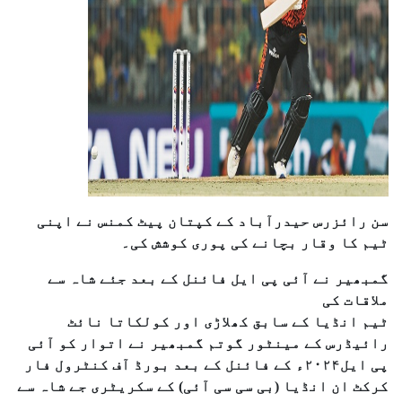
سن رائزرس حیدرآباد کے کپتان پیٹ کمنس نے اپنی
ٹیم کا وقار بچانے کی پوری کوشش کی۔
گمبھیر نے آئی پی ایل فائنل کے بعد جئے شاہ سے
ملاقات کی
ٹیم انڈیا کے سابق کھلاڑی اور کولکاتا نائٹ
رائیڈرس کے مینٹور گوتم گمبھیر نے اتوار کو آئی
پی ایل۲۰۲۴ء کے فائنل کے بعد بورڈ آف کنٹرول فار
کرکٹ ان انڈیا (بی سی سی آئی) کے سکریٹری جے شاہ سے