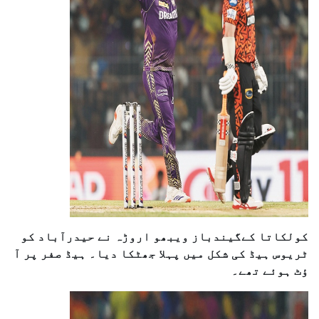
کولکاتا کےگیندباز ویبھو اروڑہ نے حیدرآباد کو
ٹریوس ہیڈ کی شکل میں پہلا جھٹکا دیا۔ ہیڈ صفر پر آ
ؤٹ ہوئے تھے۔