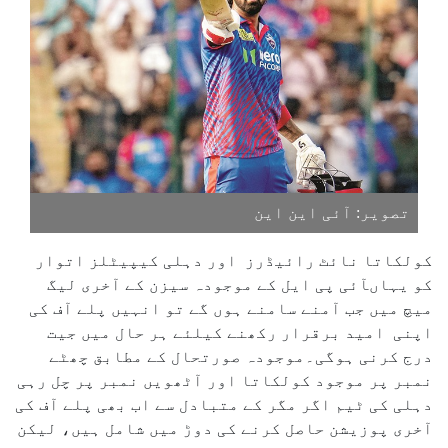
تصویر: آئی این این
کولکاتا نائٹ رائیڈرز اور دہلی کیپیٹلز اتوار
کو یہاںآئی پی ایل کے موجودہ سیزن کے آخری لیگ
میچ میں جب آمنے سامنے ہوں گے تو انہیں پلے آف کی
اپنی امید برقرار رکھنے کیلئے ہر حال میں جیت
درج کرنی ہوگی۔موجودہ صورتحال کے مطابق چھٹے
نمبر پر موجود کولکاتا اور آٹھویں نمبر پر چل رہی
دہلی کی ٹیم اگر مگر کے متبادل سے اب بھی پلے آف کی
آخری پوزیشن حاصل کرنے کی دوڑ میں شامل ہیں، لیکن