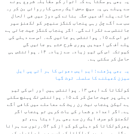
یہ بھی ہو سکتا ہے کہ اتوار کو مقابلہ شروع ہونے
سے پہلے ہی یہ میچ محض ایک رسمی کارروائی بن کر رہ
جائے۔پلے آف میں جگہ بنانے کی دوڑ میں فی الحال
سب سے آگے چل رہی پنجاب کنگز سنیچر کو لکھنؤ سپر
جائنٹس سے ٹکرائے گی۔ اگر پنجاب کنگز جیت جاتی ہے
تو اس کے ۱۵؍ پوائنٹس ہو جائیں گے۔ اس سے دہلی کی
پلے آف کی امیدیں پوری طرح ختم ہو جائیں گی
کیونکہ اس کی ٹیم زیادہ سے زیادہ ۱۴؍ پوائنٹس ہی
حاصل کر سکتی ہے۔
یہ بھی پڑھئے : ایم ایس دھونی کا ہر آئی پی ایل
سیزن کھیلنے کا سلسلہ ٹوٹ گیا
کولکاتا کے ابھی ۱۳؍ پوائنٹس ہیں اور اس کی ٹیم
دہلی پر جیت حاصل کر کے ۱۵؍ پوائنٹس تک پہنچ سکتی
ہے لیکن پنجاب نیٹ رن ریٹ کے معاملے میں کافی آگے
ہے۔اگر اعداد و شمار کی بات کریں تو پنجاب اگر
لکھنؤ کو صرف ایک رن سے بھی ہرا دیتا ہے، تو
پھرکولکاتا کو دہلی کو کم از کم ۵۲؍رنوں سے ہرانا
ہوگا۔ یہی نہیں کولکاتا کو اس سے پہلے اتوار کو