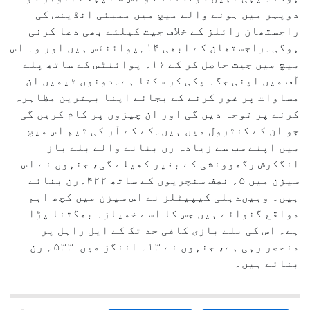
دوپہر میں ہونے والے میچ میں ممبئی انڈینس کی
راجستھان رائلز کے خلاف جیت کیلئے بھی دعا کرنی
ہوگی۔راجستھان کے ابھی ۱۴؍پوائنٹس ہیں اور وہ اس
میچ میں جیت حاصل کر کے ۱۶؍ پوائنٹس کے ساتھ پلے
آف میں اپنی جگہ پکی کر سکتا ہے۔دونوں ٹیمیں ان
مساوات پر غور کرنے کے بجائے اپنا بہترین مظاہرہ
کرنے پر توجہ دیں گی اور ان چیزوں پر کام کریں گی
جو ان کے کنٹرول میں ہیں۔کے کے آر کی ٹیم اس میچ
میں اپنے سب سے زیادہ رن بنانے والے بلے باز
انگکرش رگھوونشی کے بغیر کھیلے گی، جنہوں نے اس
سیزن میں ۵؍ نصف سنچریوں کے ساتھ ۴۲۲؍رن بنائے
ہیں۔ وہیںدہلی کیپیٹلز نے اس سیزن میں کچھ اہم
مواقع گنوائے ہیں جس کا اسے خمیازہ بھگتنا پڑا
ہے۔ اس کی بلے بازی کافی حد تک کے ایل راہل پر
منحصر رہی ہے، جنہوں نے ۱۳؍ اننگز میں ۵۳۳؍ رن
بنائے ہیں۔