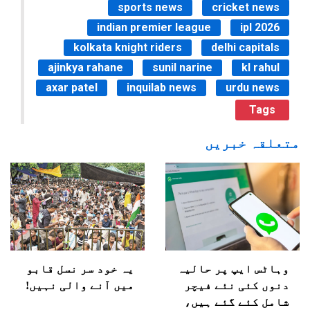
sports news
cricket news
indian premier league
ipl 2026
kolkata knight riders
delhi capitals
ajinkya rahane
sunil narine
kl rahul
axar patel
inquilab news
urdu news
Tags
متعلقہ خبریں
وہاٹس ایپ پر حالیہ
یہ خود سر نسل قابو
دنوں کئی نئے فیچر
میں آنے والی نہیں!
شامل کئے گئے ہیں،