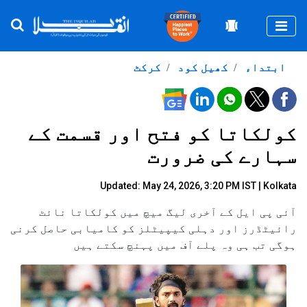
Togg
ابتداء
کھیل کود
کرکٹ
کولکاتا کو فتح اور قسمت کے
سہارے کی ضرورت
Updated: May 24, 2026, 3:20 PM IST | Kolkata
آئی پی ایل کے آخری لیگ میچ میں کولکاتا نائٹ
رائیٹڈرز اور دہلی کیپیٹلز کو کامیابی حاصل کرنی
ہوگی تب ہی وہ پلے آف میں پہنچ سکتے ہیں