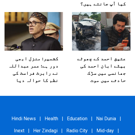
کیا آپ جانتے ہیں؟
عتیق احمد کے چھوٹے
کشمیر: منزل ابھی
بیٹے ابان احمد کی
دور ہے: عمر عبداللہ
جھانسی میں سڑک
نے رابرٹ فراسٹ کی
حادثے میں موت
نظم کا حوالہ دیا
Hindi News
|
Health
|
Education
|
Nai Dunia
|
Inext
|
Her Zindagi
|
Radio City
|
Mid-day
|